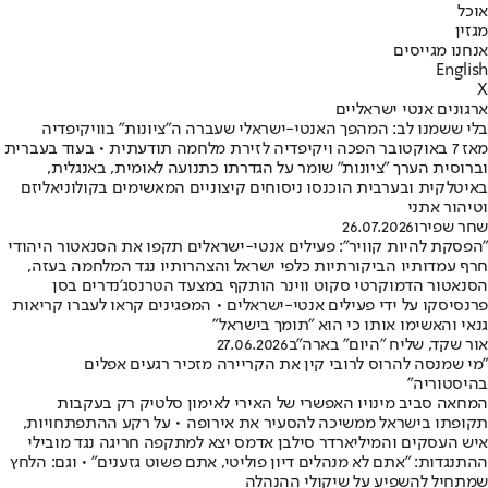
אוכל
מגזין
אנחנו מגייסים
English
X
ארגונים אנטי ישראליים
בלי ששמנו לב: המהפך האנטי-ישראלי שעברה ה"ציונות" בוויקיפדיה
מאז 7 באוקטובר הפכה ויקיפדיה לזירת מלחמה תודעתית • בעוד בעברית
וברוסית הערך "ציונות" שומר על הגדרתו כתנועה לאומית, באנגלית,
באיטלקית ובערבית הוכנסו ניסוחים קיצוניים המאשימים בקולוניאליזם
וטיהור אתני
שחר שפירו
26.07.2026
"הפסקת להיות קוויר": פעילים אנטי-ישראלים תקפו את הסנאטור היהודי
חרף עמדותיו הביקורתיות כלפי ישראל והצהרותיו נגד המלחמה בעזה,
הסנאטור הדמוקרטי סקוט ווינר הותקף במצעד הטרנסג'נדרים בסן
פרנסיסקו על ידי פעילים אנטי-ישראלים • המפגינים קראו לעברו קריאות
גנאי והאשימו אותו כי הוא "תומך בישראל"
אור שקד, שליח "היום" בארה"ב
27.06.2026
"מי שמנסה להרוס לרובי קין את הקריירה מזכיר רגעים אפלים
בהיסטוריה"
המחאה סביב מינויו האפשרי של האירי לאימון סלטיק רק בעקבות
תקופתו בישראל ממשיכה להסעיר את אירופה • על רקע ההתפתחויות,
איש העסקים והמיליארדר סילבן אדמס יצא למתקפה חריגה נגד מובילי
ההתנגדות: "אתם לא מנהלים דיון פוליטי, אתם פשוט גזענים" • וגם: הלחץ
שמתחיל להשפיע על שיקולי ההנהלה