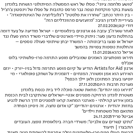
"פושע מלחמה ציוני": פסלו של ראש הממשלה המיתולוגי הושחת בלונדון
בשעת בוקר מוקדמת נצפה גבר מרסס כתובות על פסלו של וינסטון צ'רצ'יל
• בין היתר נכתב: "שחררו את פלסטין" ו"גלובליזציה של האינתיפאדה" •
בעיריית לונדון הגיבו: "מזועזעים מהוונדליזם הזה"
דודי קוגן
27.02.2026
לאחר שארה״ב עזבה 66 ארגונים בינלאומיים - ישראל מודיעה על צעד דומה
בהחלטת גדעון סער: ניתוק מיידי מארגונים שלדברי משרד החוץ פעלו נגד
ישראל או פגעו בריבונותה • המשרד יבחן שיתופי פעולה נוספים –
והחלטות נוספות צפויות בהמשך
אריאל כהנא
13.01.2026
תיראו מופתעים: האמנים שמובילים מופע התרמה פרו-פלשתיני בלוס
אנג'לס
ארגון Artists for Aid הודיע על קיום מופע התרמה גדול בניו-יורק • יוזם
האירוע הוא אמן ומשורר, המנחים - דוגמנית על ושחקן פופולארי • מי
יופיעו בערב המתוכנן ולאן יילך הכסף?
מערכת תרבות היום
27.11.2025
"תיראו כמו יהודים": מחאת שנאה סוכלה ליד בית כנסת בלונדון
משטרת לונדון הרחיקה מפגינים אנטי-ישראלים שהתקרבו לבית הכנסת
בזמן אירוע קהילתי • מארגני המחאה קראו למפגינים דרך הרשת להגיע
בחזות יהודית • ארגונים יהודיים: "קו אדום נחצה, זה ניסיון הפחדה
מתואם מול משפחות וילדים"
אביטל פריד
24.11.2025
"נתקו קשרים עם אלביט": משרדי חברה בינלאומית נופצו, העובדים
התבצרו | תיעוד
קבוצת רעולי פנים פרו-פלשתינים נטלה אחריות להשחתת מטה תאגיד