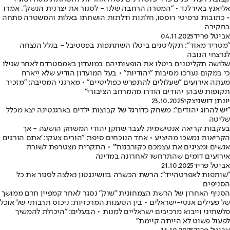
אליאנץ באירלנד • "המטרה הרחבה שלנו - לסגור את יצרנית הנשק", אמרו
• כתובות גרפיטי רוססו, חלונות ודלתות הושחתו באלות והמשטרה פתחה
בחקירה
אביטל פריד
04.11.2025
"מטריד מאוד": תקליטנים ביטלו השתתפות בפסטיבל - בגלל הנצחה
לנרצחי הנובה
שלושה תקליטנים ביטלו את הופעותיהם במועדון באמסטרדם לאחר שגילו
כי במקום נערכו מסיבות "יהודיות" • בעל המועדון הודיע שלא ייארח
מעתה אירועים "שעלולים להתפרש כפוליטיים" • מארגני המסיבה: "מזכיר
תקופות שבהן יהודים הודרו מהמרחב הציבורי"
יונתן דושניצקי
23.10.2025
"יש להרוג יהודים": משחק כדורגל של קבוצות ילדים בארגנטינה יצא מכלל
שליטה
בעקבות קריאה אנטישמית לעבר שחקן יהודי המשחק הושעה - אך
הקריאות נמשכו מהיציע • אחד הנוכחים סיפר: "הורים צעקו: 'אתם הורגים
אנשים ומציגים את עצמכם כקורבנות'" • התקרית מצטרפת לשורת
אירועים דומים שהתרחשו לאחרונה במדינה
אביטל פריד
21.10.2025
"שותפות לאפרטהייד": הרשת הכשרה בוושינגטון נאלצה לסגור את כל
הסניפים
הסניף האחרון של הרשת הצמחונית "שוק" נסגר לאחר קמפיין חרם ממושך
של פעילים אנטי-ישראלים • בין הטענות המרכזיות: ניכוס תרבותי של אוכל
פלשתיני וייבוא מרכיבים ישראליים למנות • הבעלים: "היכולת להמשיך
לפעול פשוט לא הייתה קיימת"