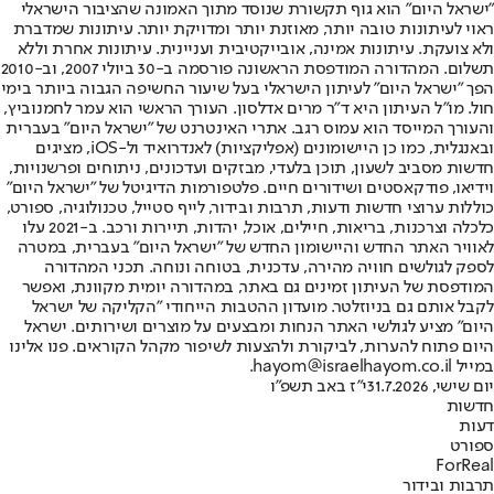
"ישראל היום" הוא גוף תקשורת שנוסד מתוך האמונה שהציבור הישראלי
ראוי לעיתונות טובה יותר, מאוזנת יותר ומדויקת יותר. עיתונות שמדברת
ולא צועקת. עיתונות אמינה, אובייקטיבית ועניינית. עיתונות אחרת וללא
תשלום. המהדורה המודפסת הראשונה פורסמה ב-30 ביולי 2007, וב-2010
הפך "ישראל היום" לעיתון הישראלי בעל שיעור החשיפה הגבוה ביותר בימי
חול. מו"ל העיתון היא ד"ר מרים אדלסון. העורך הראשי הוא עמר לחמנוביץ,
והעורך המייסד הוא עמוס רגב. אתרי האינטרנט של "ישראל היום" בעברית
ובאנגלית, כמו כן היישומונים (אפליקציות) לאנדרואיד ול-iOS, מציגים
חדשות מסביב לשעון, תוכן בלעדי, מבזקים ועדכונים, ניתוחים ופרשנויות,
וידיאו, פודקאסטים ושידורים חיים. פלטפורמות הדיגיטל של "ישראל היום"
כוללות ערוצי חדשות ודעות, תרבות ובידור, לייף סטייל, טכנולוגיה, ספורט,
כלכלה וצרכנות, בריאות, חיילים, אוכל, יהדות, תיירות ורכב. ב-2021 עלו
לאוויר האתר החדש והיישומון החדש של "ישראל היום" בעברית, במטרה
לספק לגולשים חוויה מהירה, עדכנית, בטוחה ונוחה. תכני המהדורה
המודפסת של העיתון זמינים גם באתר, במהדורה יומית מקוונת, ואפשר
לקבל אותם גם בניוזלטר. מועדון ההטבות הייחודי "הקליקה של ישראל
היום" מציע לגולשי האתר הנחות ומבצעים על מוצרים ושירותים. ישראל
היום פתוח להערות, לביקורת ולהצעות לשיפור מקהל הקוראים. פנו אלינו
במייל hayom@israelhayom.co.il.
יום שישי, 31.7.2026
י"ז באב תשפ"ו
חדשות
דעות
ספורט
ForReal
תרבות ובידור