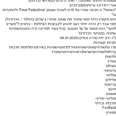
משטרתי מיוחד מאתונה - מחר לרודוס ובשלישי לכרתים
אורי רודריגז-גרסיא
27.07.2025
"האמת? זו חגיגה אחרי גול לרוץ לאוהד שצעק 'Free Palestine' ולהתגרות
בו"
הוא מקפיץ כדור מאז שזוכר את עצמו, ואחרי 4 שנים בהולנד - הכדורגלן
תאי עבד רק נהיה יותר רעב להגיע לקבוצות הגדולות • בראיון ל"מעריב
לנוער" הוא מספר על על המעבר בגיל צעיר למדינה זרה והאנטישמיות
שחווה במגרשי הכדורגל
כ״נ יניב דוד
,
שירה מסיקה
08.07.2025
תגיות קשורות
פרו פלשתינים
אנטישמיות
אירלנד
אנטישמיות באירופה
מלחמת חרבות
ברזל
פלשתינים
ישראל
גרמניה
אירופה
ספרד
חדשות
בארץ
בעולם
ביטחוני
פוליטי
פלילים
בריאות
חינוך
משפט
פוליטי-מדיני
תרבות ובידור
ForReal
ספורט