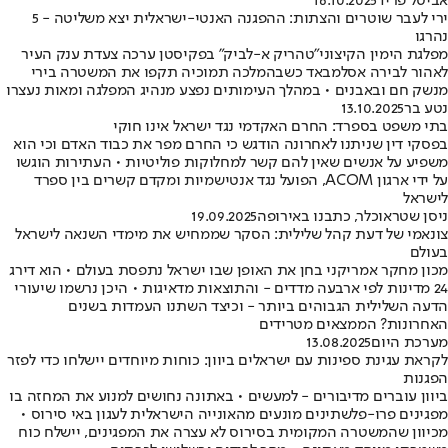
אביטל פריד
16.10.2025
ירי לעבר שוטרים והצתות: ההפגנה האנטי-ישראלית יצא משליטה - 5
נהרגו
מפלגת הימין הקיצוני"טהריק א-לביק" בפקיסטן ערכה צעדת ענק העיר
לאהור לבירה אסלמבאד כשבהמלכה תמוכיה תקפו את המשטרה בירי
מנשק חם ובאבנים • במהלך העימותים נפצע מנהיג המפלגה ומאות נעצרו
נטע בר
13.10.2025
בתי משפט בספרד: החרם האקדמי נגד ישראל אינו חוקי
בפסקי דין שניתנו לאחרונה הודגש כי החרם מפר את כבוד האדם וכי הוא
משפיע על אנשים שאין להם קשר למחלוקות פוליטיות • העתירות הוגשו
על ידי ארגון ACOM, הפועל נגד אנטישמיות ומקדם קשרים בין ספרד
לישראל
ניסן שטראוכלר, כתבנו באירופה
19.09.2025
צונאמי של דעת קהל שלילית: הסקר שממחיש את מימדי השנאה לישראל
בעולם
מכון מחקר אמריקני בחן את האופן שבו ישראל נתפסת בעולם • הוא דירג
24 מדינות לפי ארבעה מדדים - והתוצאות מדאיגות • היכן נרשמו שיעורי
הדעה השלילית הגבוהים ביותר - וכיצד השתנו העמדות בשנים
האחרונות? הממצאים מטרידים
מערכת היום
13.08.2025
לקראת עגינת ספינות עם ישראלים ביוון: כוחות מיוחדים יישלחו כדי לפזר
הפגנות
ביוון עוברים מדיבורים - למעשים • באתונה נחושים למנוע את המחזה בו
מפגינים פרו-פלשתינים מונעים מהאונייה הישראלית לעגון באי סירוס •
מכיוון שהמשטרה המקומית בסירוס לא עצרה את המפגינים, יישלח כוח