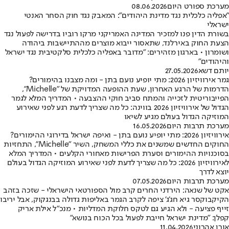
מערכת ספורט היום
08.06.2026
"אפליה כלכלית נגד מדינת היהודים": המאבק נגד חוק הסחר האנטי
ישראלי
בשורת הדין פנו למזכיר המדינה האמריקני מרקו רוביו בדרישה לפעול נגד
הצעת החוק באירלנד, שתאסור ייבוא מוצרים מההתיישבות ביהודה
ושומרון • בארגון מזהירים: "מדובר באפליה כלכלית סלקטיבית נגד ישראל
והיהודים"
יותם דשא
27.05.2026
גמר אירוויזיון 2026: מתי יופיע נועם בתן - ומה מצבנו בהימורים?
הדרמות של הרגע האחרון, שעת ההופעה המדויקת של "Michelle",
הפייבוריטית לזכייה והמתח סביב חוקי ההצבעה • המדריך המלא לגמר
הגדול של אירוויזיון 2026 בווינה: כל מה שצריך לדעת רגע לפני שאירוע
המוזיקה הגדול בעולם מגיע לשיאו
מערכת תרבות היום
16.05.2026
אירוויזיון 2026: מתי יופיע נועם בתן - ואיפה ישראל בדירוגי ההימורים?
החוקים החדשים שמשנים את כללי המשחק, השיר "Michelle", התחזיות
בסוכנויות ההימורים וסערת הפרישות מאחורי הקלעים • המדריך המלא
לאירוויזיון 2026: כל מה שצריך לדעת לפני שאירוע המוזיקה הגדול בעולם
יוצא לדרך
מערכת תרבות היום
07.05.2026
אקט של שנאה: הירדני החרים קרב מול הספורטאי הישראלי - שזכה בזהב
הקיקבוקסר גיא חג'ג' ציפה לקרב הגמר באליפות גדולה בבנגקוק, אבל יריבו
זייף פציעה - ולא הגיע גם לטקס חלוקת המדליות • מנכ"ל אילת אריק
קפלן: "מדינת ישראל חייבת לפעול בכל הכוח בנושא"
אורן אהרוני
11.04.2026