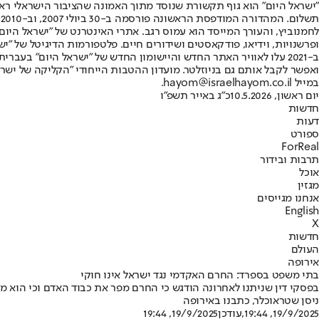
"ישראל היום" הוא גוף תקשורת שנוסד מתוך האמונה שהציבור הישראלי ראוי 
ת
ופרשנויות, וידיאו, פודקאסטים ושידורים חיים. פלטפורמות הדיגיטל של "ישרא
ב-2021 עלו לאוויר האתר החדש והיישומון החדש של "ישראל היום" בע
ואפשר לקבל אותם גם בניוזלטר. מועדון ההטבות הייחודי "הקליקה של ישרא
במייל hayom@israelhayom.co.il.
יום ראשון, 10.5.2026
כ"ג באייר תשפ"ו
חדשות
דעות
ספורט
ForReal
תרבות ובידור
אוכל
מגזין
אנחנו מגייסים
English
X
חדשות
העולם
אירופה
בתי משפט בספרד: החרם האקדמי נגד ישראל אינו חוקי
בפסקי דין שניתנו לאחרונה הודגש כי החרם מפר את כבוד האדם וכי הוא משפיע על אנשים שאין להם קשר
ניסן שטראוכלר, כתבנו באירופה
19/9/2025, 19:44
,עודכן
19/9/2025, 19:44