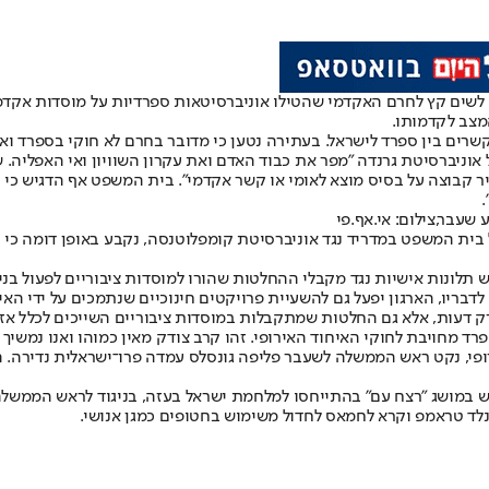
שים קץ לחרם האקדמי שהטילו אוניברסיטאות ספרדיות על מוסדות אקדמי
המצב לקדמותו.
 הפועל נגד אנטישמיות ומקדם קשרים בין ספרד לישראל. בעתירה נטען כי מדובר בחרם לא 
וניברסיטת גרנדה "מפר את כבוד האדם ואת עקרון השוויון ואי האפליה.
יר קבוצה על בסיס מוצא לאומי או קשר אקדמי". בית המשפט אף הדגיש כ
.
שעבר,צילום: אי.אף.פי
בית המשפט במדריד נגד אוניברסיטת קומפלוטנסה, נקבע באופן דומה כי ה
 "נפעל להגיש תלונות אישיות נגד מקבלי ההחלטות שהורו למוסדות ציבוריים לפע
בריו, הארגון יפעל גם להשעיית פרויקטים חינוכיים שנתמכים על ידי האיח
 רק דעות, אלא גם החלטות שמתקבלות במוסדות ציבוריים השייכים לכלל אזר
רד מחויבת לחוקי האיחוד האירופי. זהו קרב צודק מאין כמוהו ואנו נמשיך
 להצטרפות ספרד לאיחוד האירופי, נקט ראש הממשלה לשעבר פליפה גונסלס עמדה פרו־ישרא
במושג "רצח עם" בהתייחסו למלחמת ישראל בעזה, בניגוד לראש הממשלה ה
נלד טראמפ וקרא לחמאס לחדול משימוש בחטופים כמגן אנושי.