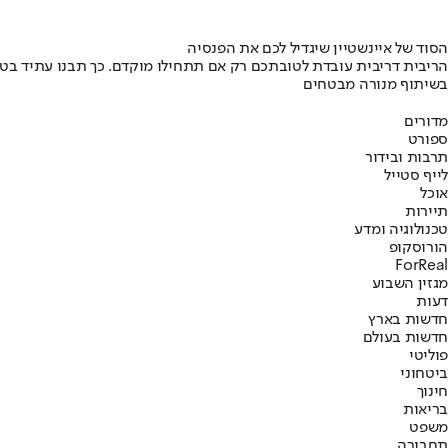
הסוד של איינשטיין שיגדיל לכם את הפנסיה
הריבית דריבית עובדת לטובתכם רק אם תתחילו מוקדם. כך תבנו עתיד בט
בשיתוף מנורה מבטחים
מדורים
ספורט
תרבות ובידור
לייף סטייל
אוכל
תיירות
טכנולוגיה ומדע
הורוסקופ
ForReal
מגזין השבוע
דעות
חדשות בארץ
חדשות בעולם
פוליטי
ביטחוני
חינוך
בריאות
משפט
תחבורה