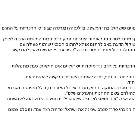
ים מישראל. בתי המשפט בוולנסיה ובגרנדה קבעו כי ההכרזות על החרם
חוקי בספרד ואף מנוגד למדיניות האיחוד האירופי. פסק הדין בבית המשפט הגבוה לצדק
 שיקול הדעת באם לחתום או לא לחתום הסכמי שיתוף פעולה עם
י ההחלטה של אוניברסיטת גרנדה "השפיעה על אנשים שאין להם קשר
הכרזות על חרם נגד מוסדות ישראליים אינן חוקיות. כעת מתנהלות
ול בניגוד לחוק. בנוסף, נפנה לאיחוד האירופי בבקשה להשעות את
וד.
חי ספרד. החוקה והחוק מגנים על כל האזרחים, כולל מיעוטים ואזרחי
 להילחם בשם ההוגנות והערכים שלנו".
לית נדירה. הוא אמר: "אם חמאס לא רוצה שיהרגו ילדים ונשים, מדוע הוא לא משחרר
נוכחי פדרו סנצ'ס שכינה את ישראל "מדינת רצח עם". גונסלס אמנם