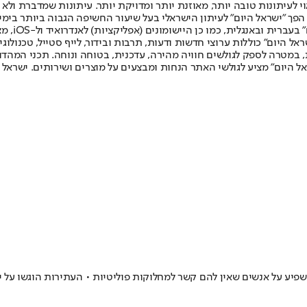
לעיתונות טובה יותר, מאוזנת יותר ומדויקת יותר. עיתונות שמדברת ולא צ
שלום. המהדורה המודפסת הראשונה פורסמה ב-30 ביולי 2007, וב-2010 הפך "ישראל היום" לעיתון הישראלי בעל שי
לחמנוביץ,
ל היום" כוללות ערוצי חדשות ודעות, תרבות ובידור, לייף סטייל, טכנולוגיה
ברית, במטרה לספק לגולשים חוויה מהירה, עדכנית, בטוחה ונוחה. תכני המה
ל היום" מציע לגולשי האתר הנחות ומבצעים על מוצרים ושירותים. ישראל 
 למחלוקות פוליטיות • העתירות הוגשו על ידי ארגון ACOM, הפועל נגד אנטישמיות ומקדם קשרים בין ס