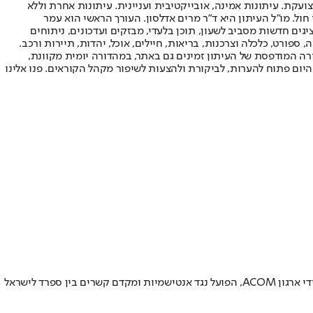
ועקת. עיתונות אמינה, אובייקטיבית ועניינית. עיתונות אחרת וללא
עור החשיפה הגבוה ביותר בימי חול. מו"ל העיתון היא ד"ר מרים אדלסון. העורך הראשי הוא עמר
 והעורך המייסד הוא עמוס רגב. אתרי האינטרנט של "ישראל היום" בעברית ובאנגלית, כמו כן היישומונים (אפליקציות) לאנדרואיד ול-iOS, מציגים חדשות מסביב לשעון, תוכן בלעדי, מבזקים ועדכונים, ניתוחים
, ספורט, כלכלה וצרכנות, בריאות, חיילים, אוכל, יהדות, תיירות ורכב.
דורה המודפסת של העיתון זמינים גם באתר, במהדורה יומית מקוונת,
היום פתוח להערות, לביקורת ולהצעות לשיפור מקהל הקוראים. פנו אלינו
פרד לישראל