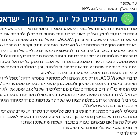
0
השמעה
דגלי אש"ף בספרד. צילום: EPA
שתי החלטות דרמטיות של בתי המשפט בספרד ביומיים האחרונים עשויות ל
עומדות בניגוד לחוק, ועל כן האוניברסיטאות מחויבות לבטלן ולהחזיר את 
מי שעתר לבתי המשפט הוא ארגון ACOM,
באנדלוסיה הפך את החלטתה של הערכאה הנמוכה יותר, וקבע כי החרם של א
אוניברסיטאות מישראל אינו מקנה לגיטימציה לצעדים כלליים של חרם המד
לוויכוחים פוליטיים והגבילו את זכויות היסוד שלהם תחת תירוץ אידיאולוגי"
ראש ממשלת ספרד, פדרו סאנצ'ז, בהכרזה על אמברגו נשק על ישראל, בשבוע 
בפסיקה הנוספת שניתנה נגד אוניברסיטת ולנסיה, וכן בהחלטה קודמת של 
עתירות נוספות נגד אוניברסיטאות ברצלונה ומלאגה.
לדברי נשיא ACOM, אנחל מס, הארגון לא מסתפק בפסקי הדין:
האוניברסיטאות מתכניות מימון ולמנוע מהן מענקים כספיים משמעותיים". לד
מס הוסיף כי "יהודים בספרד סובלים מנורמליזציה של גל אנטישמי. אלו לא
ישראל. למרות מגמות פופוליסטיות המגיעות מוונצואלה ומדינות נוספות, ספ
במקביל, במהלך אירוע בפלמה לציון 40 שנה
את בני הערובה הישראלים?".
גונסלס, לשעבר ממפלגת הפועלים הסוציאליסטית הספרדית, סירב להשתמש 
מתח ביקורת על בנימין נתניהו, אך הביע תמיכה בעמדות הנשיא לשעבר דו
טעינו? נתקן! אם מצאתם טעות בכתבה, נשמח שתשתפו אותנו
ארגונים אנטי ישראליים
חרם אקדמי
ספרד
כדאי
להכיר