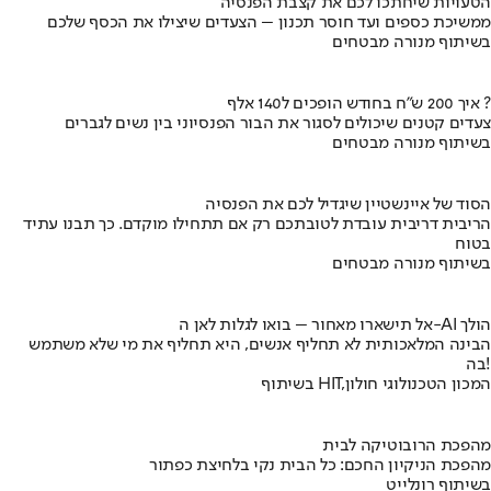
הטעויות שיחתכו לכם את קצבת הפנסיה
ממשיכת כספים ועד חוסר תכנון – הצעדים שיצילו את הכסף שלכם
בשיתוף מנורה מבטחים
איך 200 ש"ח בחודש הופכים ל140 אלף ?
צעדים קטנים שיכולים לסגור את הבור הפנסיוני בין נשים לגברים
בשיתוף מנורה מבטחים
הסוד של איינשטיין שיגדיל לכם את הפנסיה
הריבית דריבית עובדת לטובתכם רק אם תתחילו מוקדם. כך תבנו עתיד
בטוח
בשיתוף מנורה מבטחים
אל תישארו מאחור – בואו לגלות לאן ה-AI הולך
הבינה המלאכותית לא תחליף אנשים, היא תחליף את מי שלא משתמש
בה!
בשיתוף HIT,המכון הטכנולוגי חולון
מהפכת הרובוטיקה לבית
מהפכת הניקיון החכם: כל הבית נקי בלחיצת כפתור
בשיתוף רונלייט