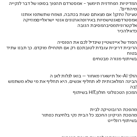
המדיניות הפחדנית תימשך - אמסטרדם תהפוך בסופו של דבר לנקייה
מיהודים".
טעינו? נתקן! אם מצאתם טעות בכתבה, נשמח שתשתפו אותנו
אמסטרדם
אנטישמיות באירופה
ארגונים אנטי ישראליים
מוזיקה
אלקטרונית
מסיבה
מסיבת הנובה
כדאי
להכיר
הסוד של איינשטיין שיגדיל לכם את הפנסיה
הריבית דריבית עובדת לטובתכם רק אם תתחילו מוקדם. כך תבנו עתיד
בטוח
בשיתוף מנורה מבטחים
אל תישארו מאחור – בואו לגלות לאן ה-AI הולך
הבינה המלאכותית לא תחליף אנשים, היא תחליף את מי שלא משתמש
בה!
בשיתוף HIT,המכון הטכנולוגי חולון
מהפכת הרובוטיקה לבית
מהפכת הניקיון החכם: כל הבית נקי בלחיצת כפתור
בשיתוף רונלייט