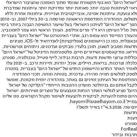
"ישראל היום" הוא גוף תקשורת שנוסד מתוך האמונה שהציבור הישראלי
ראוי לעיתונות טובה יותר, מאוזנת יותר ומדויקת יותר. עיתונות שמדברת
ולא צועקת. עיתונות אמינה, אובייקטיבית ועניינית. עיתונות אחרת וללא
תשלום. המהדורה המודפסת הראשונה פורסמה ב-30 ביולי 2007, וב-2010
הפך "ישראל היום" לעיתון הישראלי בעל שיעור החשיפה הגבוה ביותר בימי
חול. מו"ל העיתון היא ד"ר מרים אדלסון. העורך הראשי הוא עמר לחמנוביץ,
והעורך המייסד הוא עמוס רגב. אתרי האינטרנט של "ישראל היום" בעברית
ובאנגלית, כמו כן היישומונים (אפליקציות) לאנדרואיד ול-iOS, מציגים
חדשות מסביב לשעון, תוכן בלעדי, מבזקים ועדכונים, ניתוחים ופרשנויות,
וידיאו, פודקאסטים ושידורים חיים. פלטפורמות הדיגיטל של "ישראל היום"
כוללות ערוצי חדשות ודעות, תרבות ובידור, לייף סטייל, טכנולוגיה, ספורט,
כלכלה וצרכנות, בריאות, חיילים, אוכל, יהדות, תיירות ורכב. ב-2021 עלו
לאוויר האתר החדש והיישומון החדש של "ישראל היום" בעברית, במטרה
לספק לגולשים חוויה מהירה, עדכנית, בטוחה ונוחה. תכני המהדורה
המודפסת של העיתון זמינים גם באתר, במהדורה יומית מקוונת, ואפשר
לקבל אותם גם בניוזלטר. מועדון ההטבות הייחודי "הקליקה של ישראל
היום" מציע לגולשי האתר הנחות ומבצעים על מוצרים ושירותים. ישראל
היום פתוח להערות, לביקורת ולהצעות לשיפור מקהל הקוראים. פנו אלינו
במייל hayom@israelhayom.co.il.
יום שני, 4.5.2026
י"ז באייר תשפ"ו
חדשות
דעות
ספורט
ForReal
תרבות ובידור