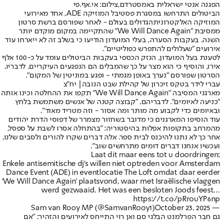
הפגנה אנטי ישראלית באמסטרדם,צילום: אי.אף.פי
הביטולים התרחשו במסגרת פסטיבל המוזיקה ADE, אחד מאירועי
ה
מוזיקה האלקטרונית
הגדולים בעולם - לאחר שפורסם ברשת סרטון
ממסיבת "We Will Dance Again" שהתקיימה במקום מוקדם יותר
השנה. בעקבות הסערה, בעלי המועדון הודיעו כי בשלב זה לא ייארחו עוד
אירועים "שעלולים להתפרש כפוליטיים".
לטענת בעל המועדון, הנזק הכספי בעקבות הביטולים עומד על כ-100 אלף
אירו, והוסיף כי הוא מצר על כך שהמבלים הם הנפגעים העיקריים. לדבריו,
הסרטון שפורסם "נערך באופן מגמתי - ופגע במוניטין של המקום".
עברי לידר בטקס זיכרון של קהילת שבט הנובה| יח"צ
מארגני המסיבה "We Will Dance Again" תקפו את ההחלטה וכינו אותה
"כניעה לאיומים". לדבריהם, "קבוצה קטנה של אנשים משתמשת בלחץ
ובאיומים כדי לקבוע מה מותר ומה אסור - וזה מטריד מאוד".
עוד הוסיפו המארגנים כי מדובר בשחזור מצמרר של דפוסי הדרת יהודים
מהמרחב בתקופות אפלות בהיסטוריה: "בהתחלה אסרו לשבת על ספסל,
אחר כך לא נתנו להיכנס לבית ספר. אלה דברים שקרו להורים ולסבים שלנו,
ועכשיו אנחנו דברים דומים מתרחשים שוב".
Laat dit maar eens tot u doordringen:
Enkele antisemitische dj's willen niet optreden voor Amsterdam
Dance Event (ADE) in eventlocatie The Loft omdat daar eerder
'We Will Dance Again' plaatsvond, waar met Israëlische vlaggen
werd gezwaaid. Het was een besloten Joods feest…
https://t.co/pRrouYP6np
October 23, 2025
— Sam van Rooy MP (@SamvanRooy1)
גם חבר הפרלמנט הבלגי סם ואן רוי התייחס לאירועים והזהיר: "אם