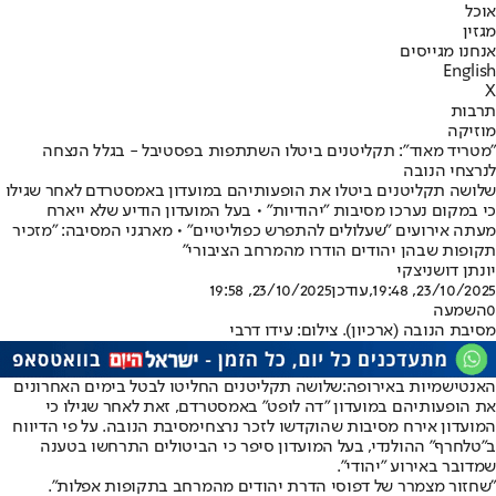
אוכל
מגזין
אנחנו מגייסים
English
X
תרבות
מוזיקה
"מטריד מאוד": תקליטנים ביטלו השתתפות בפסטיבל - בגלל הנצחה
לנרצחי הנובה
שלושה תקליטנים ביטלו את הופעותיהם במועדון באמסטרדם לאחר שגילו
כי במקום נערכו מסיבות "יהודיות" • בעל המועדון הודיע שלא ייארח
מעתה אירועים "שעלולים להתפרש כפוליטיים" • מארגני המסיבה: "מזכיר
תקופות שבהן יהודים הודרו מהמרחב הציבורי"
יונתן דושניצקי
23/10/2025, 19:48
,עודכן
23/10/2025, 19:58
0
השמעה
מסיבת הנובה (ארכיון). צילום: עידו דרבי
האנטישמיות באירופה:
שלושה תקליטנים החליטו לבטל בימים האחרונים
את הופעותיהם במועדון "דה לופט" ב
אמסטרדם
, זאת לאחר שגילו כי
המועדון אירח מסיבות שהוקדשו לזכר נרצחי
מסיבת הנובה
. על פי הדיווח
ב"טלחרף" ההולנדי, בעל המועדון סיפר כי הביטולים התרחשו בטענה
שמדובר באירוע "יהודי".
"שחזור מצמרר של דפוסי הדרת יהודים מהמרחב בתקופות אפלות".