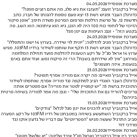
מערכת אופסייד
04.05.2026
אייל ברקוביץ' זועם: "תעזבו את גיא פלג, מה אתם רוצים ממנו?"
כדורגלן העבר ומגיש רשת 13 יצא פעם נוספת להגנתו של חברו, כתב
חדשות 12, על פרשת הדלפת ופרסום הסרטון משדה תימן: "אופן סיקור
הזיכוי של לוחמי כוח 100 היה לא הוגן, גיא הוא עיתונאי, הוא הש.ג. פה
בקטע הזה" • וגם: העימות עם ינון מגל
מערכת אופסייד
24.03.2026
אייל ברקוביץ' מגיב להדלפה: "יונית לוי שידרה, בערוץ 14 ישנו והתפללו"
כדורגלן העבר ומגיש רשת 13 תקף את שותפו לשידור ברדיו 103FM, מגיש
ערוץ 14 אראל סג"ל, על רקע הטענות להדלפת מועד תחילת המלחמה
באיראן: "איך לא שידרתם בשבת? הרי זה פיקוח נפש, ועוד אתם באים
בטענות, איזה חוצפנים"
מערכת אופסייד
23.03.2026
אייל ברקוביץ' מאיים: מה יקרה אם מוריה אסרף תפוטר?
כדורגלן העבר האגדי הגיב למתקפה נגד מוריה אסרף, שותפתו לשידור
התוכנית ברשת 13: "יש קמפיין לפטר את מוריה? אם מפטרים אותה
צריכים להוריד גם את התוכנית שלי" • וגם: מה אמר למוריה בשיחה פרטית
ביניהם?
מערכת אופסייד
15.03.2026
אייל ברקוביץ' קורא להכניס את ינון מגל לכלא? "צודקים"
אייל ברקוביץ' השתעשע בשיחה במטבחון של רדיו 103FM על רקע הסערה
סביב התרגיל שעשה מגיש "הפטריוטים" עם דבריו של גדעון אוקו נגד
מרדכי דוד
מערכת אופסייד
26.02.2026
הריב בין אייל ברקוביץ׳ ואראל סג"ל איבד שליטה: ״יא שלשול מטוגן״