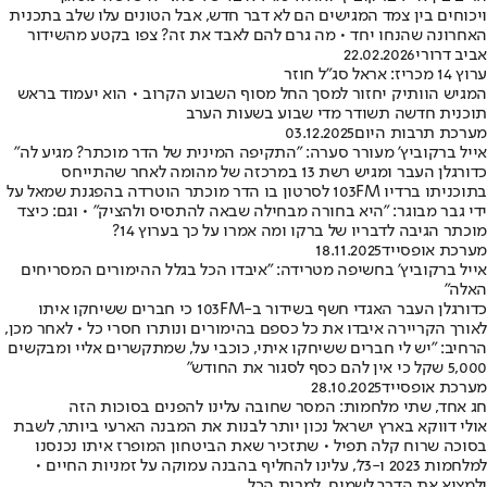
ויכוחים בין צמד המגישים הם לא דבר חדש, אבל הטונים עלו שלב בתכנית
האחרונה שהנחו יחד • מה גרם להם לאבד את זה? צפו בקטע מהשידור
אביב דרורי
22.02.2026
ערוץ 14 מכריז: אראל סג"ל חוזר
המגיש הוותיק יחזור למסך החל מסוף השבוע הקרוב • הוא יעמוד בראש
תוכנית חדשה תשודר מדי שבוע בשעות הערב
מערכת תרבות היום
03.12.2025
אייל ברקוביץ' מעורר סערה: "התקיפה המינית של הדר מוכתר? מגיע לה"
כדורגלן העבר ומגיש רשת 13 במרכזה של מהומה לאחר שהתייחס
בתוכניתו ברדיו 103FM לסרטון בו הדר מוכתר הוטרדה בהפגנת שמאל על
ידי גבר מבוגר: "היא בחורה מבחילה שבאה להתסיס ולהציק" • וגם: כיצד
מוכתר הגיבה לדבריו של ברקו ומה אמרו על כך בערוץ 14?
מערכת אופסייד
18.11.2025
אייל ברקוביץ' בחשיפה מטרידה: "איבדו הכל בגלל ההימורים המסריחים
האלה"
כדורגלן העבר האגדי חשף בשידור ב-103FM כי חברים ששיחקו איתו
לאורך הקריירה איבדו את כל כספם בהימורים ונותרו חסרי כל • לאחר מכן,
הרחיב: "יש לי חברים ששיחקו איתי, כוכבי על, שמתקשרים אליי ומבקשים
5,000 שקל כי אין להם כסף לסגור את החודש"
מערכת אופסייד
28.10.2025
חג אחד, שתי מלחמות: המסר שחובה עלינו להפנים בסוכות הזה
אולי דווקא בארץ ישראל נכון יותר לבנות את המבנה הארעי ביותר, לשבת
בסוכה שרוח קלה תפיל • שתזכיר שאת הביטחון המופרז איתו נכנסנו
למלחמות 2023 ו-73', עלינו להחליף בהבנה עמוקה על זמניות החיים •
ולמצוא את הדרך לשמוח, למרות הכל