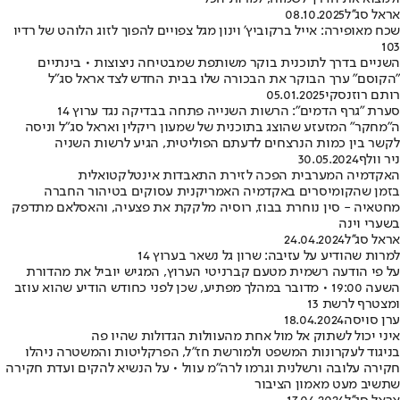
אראל סג''ל
08.10.2025
שכח מאופירה: אייל ברקוביץ' וינון מגל צפויים להפוך לזוג הלוהט של רדיו
103
השניים בדרך לתוכנית בוקר משותפת שמבטיחה ניצוצות • בינתיים
"הקוסם" ערך הבוקר את הבכורה שלו בבית החדש לצד אראל סג"ל
רותם רוזנסקי
05.01.2025
סערת "גרף הדמים": הרשות השנייה פתחה בבדיקה נגד ערוץ 14
ה"מחקר" המזעזע שהוצג בתוכנית של שמעון ריקלין ואראל סג"ל וניסה
לקשר בין כמות הנרצחים לדעתם הפוליטית, הגיע לרשות השניה
ניר וולף
30.05.2024
האקדמיה המערבית הפכה לזירת התאבדות אינטלקטואלית
בזמן שהקומיסרים באקדמיה האמריקנית עסוקים בטיהור החברה
מחטאיה - סין נוחרת בבוז, רוסיה מלקקת את פצעיה, והאסלאם מתדפק
בשערי וינה
אראל סג''ל
24.04.2024
למרות שהודיע על עזיבה: שרון גל נשאר בערוץ 14
על פי הודעה רשמית מטעם קברניטי הערוץ, המגיש יוביל את מהדורת
השעה 19:00 • מדובר במהלך מפתיע, שכן לפני כחודש הודיע שהוא עוזב
ומצטרף לרשת 13
ערן סויסה
18.04.2024
איני יכול לשתוק אל מול אחת מהעוולות הגדולות שהיו פה
בניגוד לעקרונות המשפט ולמורשת חז"ל, הפרקליטות והמשטרה ניהלו
חקירה עלובה ורשלנית וגרמו לרה"מ עוול • על הנשיא להקים ועדת חקירה
שתשיב מעט מאמון הציבור