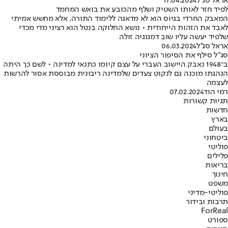
אראל סג''ל
17.04.2024
לפיד חזר לאותו השטיק ושלף מהכובע את בואש המחמד
המאבק החרדי בגיוס הוא לא מדאגה ללימוד התורה, אלא מחשש אמיתי
לאבד את הזהות הייחודית • נושא החלוקה בנטל הוא רציני מדי מכדי
שלפיד יעשה עליו שוב דמגוגיה זולה
אראל סג''ל
06.03.2024
סג"ל סילף את הסיפור הציוני
ב־1948 נאבק היישוב העברי על עצם קיומו כתנאי למדינה • לשם כך היתה
הנהגתו מוכנה גם לנקוט צעדים שלמדינה ריבונית מבוססת אסור להרשות
לעצמה
רמי הוד
07.02.2024
תגיות קשורות
חדשות
בארץ
בעולם
ביטחוני
פוליטי
פלילים
בריאות
חינוך
משפט
פוליטי-מדיני
תרבות ובידור
ForReal
ספורט