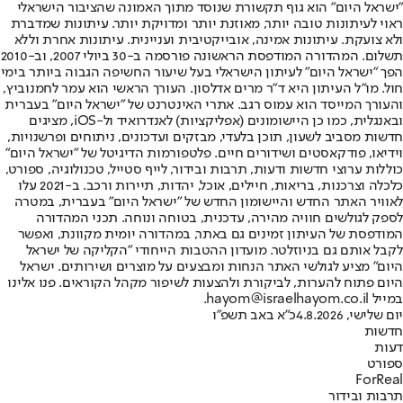
"ישראל היום" הוא גוף תקשורת שנוסד מתוך האמונה שהציבור הישראלי
ראוי לעיתונות טובה יותר, מאוזנת יותר ומדויקת יותר. עיתונות שמדברת
ולא צועקת. עיתונות אמינה, אובייקטיבית ועניינית. עיתונות אחרת וללא
תשלום. המהדורה המודפסת הראשונה פורסמה ב-30 ביולי 2007, וב-2010
הפך "ישראל היום" לעיתון הישראלי בעל שיעור החשיפה הגבוה ביותר בימי
חול. מו"ל העיתון היא ד"ר מרים אדלסון. העורך הראשי הוא עמר לחמנוביץ,
והעורך המייסד הוא עמוס רגב. אתרי האינטרנט של "ישראל היום" בעברית
ובאנגלית, כמו כן היישומונים (אפליקציות) לאנדרואיד ול-iOS, מציגים
חדשות מסביב לשעון, תוכן בלעדי, מבזקים ועדכונים, ניתוחים ופרשנויות,
וידיאו, פודקאסטים ושידורים חיים. פלטפורמות הדיגיטל של "ישראל היום"
כוללות ערוצי חדשות ודעות, תרבות ובידור, לייף סטייל, טכנולוגיה, ספורט,
כלכלה וצרכנות, בריאות, חיילים, אוכל, יהדות, תיירות ורכב. ב-2021 עלו
לאוויר האתר החדש והיישומון החדש של "ישראל היום" בעברית, במטרה
לספק לגולשים חוויה מהירה, עדכנית, בטוחה ונוחה. תכני המהדורה
המודפסת של העיתון זמינים גם באתר, במהדורה יומית מקוונת, ואפשר
לקבל אותם גם בניוזלטר. מועדון ההטבות הייחודי "הקליקה של ישראל
היום" מציע לגולשי האתר הנחות ומבצעים על מוצרים ושירותים. ישראל
היום פתוח להערות, לביקורת ולהצעות לשיפור מקהל הקוראים. פנו אלינו
במייל hayom@israelhayom.co.il.
יום שלישי, 4.8.2026
כ"א באב תשפ"ו
חדשות
דעות
ספורט
ForReal
תרבות ובידור