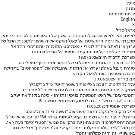
אוכל
מגזין
אנחנו מגייסים
English
X
אראל סג"ל
לא ינון מגל ולא אראל סג"ל: המנחה הראשון של הפטריוטים לא היה מהימין
מתברר שהגרסה הראשונית של פאנל האקטואליה שהפך לתוכנית הדגל של
ערוץ 14 נראתה אחרת לגמרי • פאנליסט התוכנית יותם זמרי חוזר אל
מאחורי הקלעים של ימי ההקמה, וסיפר על הפיילוט הגנוז
מערכת תרבות היום
18.07.2026
10 שנים אחרי: המנחה המיתולוגי של הפטריוטים הפך לפאנליסט
סגירת מעגל באולפן ערוץ 14: הדמות שהובילה את "הפטריוטים" בתחילת
דרכה מצטרפת כעת לפאנל הקבוע
אביב דרורי
30.06.2026
עלה להתקפה: הזוכה באליפות השופרות של אייל ברקוביץ'
שחקן העבר פרסם בתוכנית הרדיו שלו עם אראל סג"ל את דירוג
"המעריצים" של ראש הממשלה בנימין נתניהו • כינה בזלזול את יעקב
ברדוגו "עבד נרצע" • וזכה לחיזוק מעיתונאי חדשות 13
מערכת אופסייד
11.05.2026
אייל ברקוביץ׳ מקבל הצעה מפתיעה: "נעשה ביחד אונליפאנס"
כדורגלן העבר ומגיש רשת 13 נקלע לעימות ברדיו 103FM עם אראל סג"ל,
שהתייחס לסרטוני המטבחון של ברקו עם מגיש ״הפטריוטים״ בערוץ 14,
ינון מגל: "למה שלא תתקלחו ביחד, נקרא לזה 'המקלחון'. אבל לא כמו
באושוויץ, זה יהיה מקלחון נחמד"