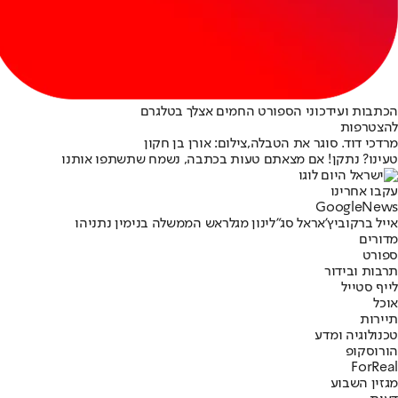
הכתבות ועידכוני הספורט החמים אצלך בטלגרם
להצטרפות
מרדכי דוד. סוגר את הטבלה,צילום: אורן בן חקון
טעינו? נתקן! אם מצאתם טעות בכתבה, נשמח שתשתפו אותנו
עקבו אחרינו
G
o
o
g
l
e
News
אייל ברקוביץ'
אראל סג"ל
ינון מגל
ראש הממשלה בנימין נתניהו
מדורים
ספורט
תרבות ובידור
לייף סטייל
אוכל
תיירות
טכנולוגיה ומדע
הורוסקופ
ForReal
מגזין השבוע