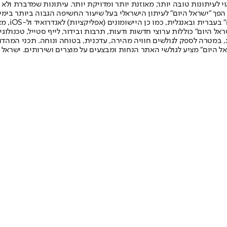
לעיתונות טובה יותר, מאוזנת יותר ומדויקת יותר. עיתונות שמדברת ולא צ
שלום. המהדורה המודפסת הראשונה פורסמה ב-30 ביולי 2007, וב-2010 הפך "ישראל היום" לעיתון הישראלי בעל שי
לחמנוביץ,
ל היום" כוללות ערוצי חדשות ודעות, תרבות ובידור, לייף סטייל, טכנולוגיה
ברית, במטרה לספק לגולשים חוויה מהירה, עדכנית, בטוחה ונוחה. תכני המה
ל היום" מציע לגולשי האתר הנחות ומבצעים על מוצרים ושירותים. ישראל 