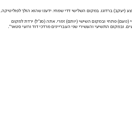
צע (יעקב) ברדוגו. במקום השלישי דדי שמחי. ידענו שהוא הולך לפוליטיקה,
לות מהבית, אני מתכוון מבלפור. במקום החמישי (נועם) פתחי ובמקום השישי (יותם) זמרי. אתה (סג״ל) ירדת למקום
ם. ובמקום התשיעי והעשירי שני העבריינים מרדכי דוד ורועי סטאר".