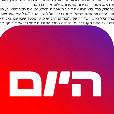
במהלך תוכנית הרדיו המשותפת: "אתה משוגע! בוא הנה, אתה אמיץ! מאוד אמי
ינון מגל. מספר 1 בדירוג השופרות,צילום: אורן בן חקון
בהמשך, ברקוביץ' הציג את דירוג השופרות המלא, "כן, אני רוצה לשמוע", הג
עבד עלינו ועל אולפן שישי", אמר ברקו, וסג"ל שוב הגיב: "אבל הוא אמר שהוא 
השביעי, היית מקום רביעי" בפנייה לעורך התוכנית אסף נבו אמר: "אסף, א