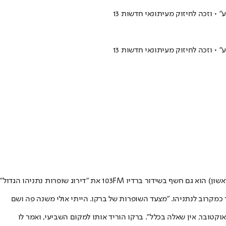
• וזכה לחיזוק מעיתונאי חדשות 13
• וזכה לחיזוק מעיתונאי חדשות 13
אייל ברקוביץ' ממשיך בקו התקיף שלו נגד ראש הממשלה בנימין נתניהו, כמו גם נגד העיתונאים שתומכים בנתניהו, אותם הוא מכנה "שופרות". אמש (ראשון) הוא גם חשף בשידור ברדיו 103FM את "דירוג שופרות נתניהו הגדול"
את איש התקשורת הוותיק יעקב ברדוגו., המוכר כמקרוב לנתניהו. ״מצעד השופרות של ברקו. הייתי אולי משנה פה ושם
וויסטים בצמרת הדירוג הגיעה עם הצהרתו המפתיעה של אראל סג"ל, אחד ממגישי ערוץ 14, שאמר: "הממשלה הקודמת הייתה אחראית על 7 באוקטובר, אין שאלה בכלל". ברקו הוריד אותו למקום השביעי, ואמר לו