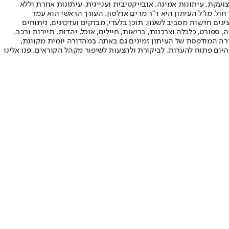
ועקת. עיתונות אמינה, אובייקטיבית ועניינית. עיתונות אחרת וללא
עור החשיפה הגבוה ביותר בימי חול. מו"ל העיתון היא ד"ר מרים אדלסון. העורך הראשי הוא עמר
 והעורך המייסד הוא עמוס רגב. אתרי האינטרנט של "ישראל היום" בעברית ובאנגלית, כמו כן היישומונים (אפליקציות) לאנדרואיד ול-iOS, מציגים חדשות מסביב לשעון, תוכן בלעדי, מבזקים ועדכונים, ניתוחים
, ספורט, כלכלה וצרכנות, בריאות, חיילים, אוכל, יהדות, תיירות ורכב.
דורה המודפסת של העיתון זמינים גם באתר, במהדורה יומית מקוונת,
היום פתוח להערות, לביקורת ולהצעות לשיפור מקהל הקוראים. פנו אלינו