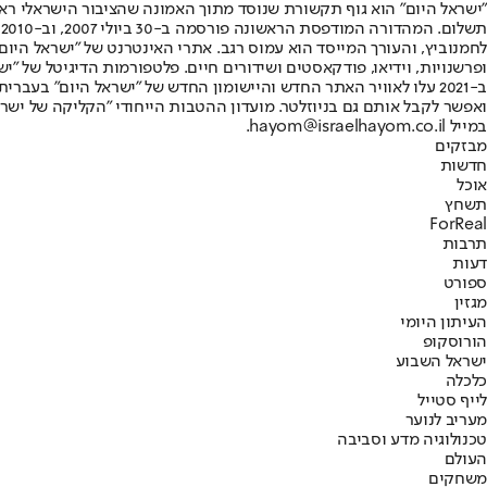
"ישראל היום" הוא גוף תקשורת שנוסד מתוך האמונה שהציבור הישראלי ראוי 
ת
ופרשנויות, וידיאו, פודקאסטים ושידורים חיים. פלטפורמות הדיגיטל של "ישרא
ב-2021 עלו לאוויר האתר החדש והיישומון החדש של "ישראל היום" בע
ואפשר לקבל אותם גם בניוזלטר. מועדון ההטבות הייחודי "הקליקה של ישרא
במייל hayom@israelhayom.co.il.
מבזקים
חדשות
אוכל
תשחץ
ForReal
תרבות
דעות
ספורט
מגזין
העיתון היומי
הורוסקופ
ישראל השבוע
כלכלה
לייף סטייל
מעריב לנוער
טכנולוגיה מדע וסביבה
העולם
משחקים