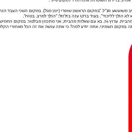
ץ, בדירוג השופרות אתה תרד למקום 5-6".
יב משועשע סג"ל. "במקום הראשון שופרי (ינון מגל), במקום השני העבד הנר
לא הולך לליכוד", בעוד ברקו ענה בזלזול: "הולך למרצ, בטוח".
ברקוביץ׳ המשיך בדירוג שלו: "במקום הרביעי מוטי קסטל, שבא עם שאלות מהבית. ערוץ 14, בא עם שא
תה במקום השמיני, אתה יודע למה? כי אתה עושה את זה הכל מאחורי הקלעי