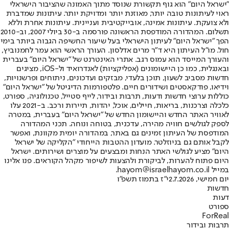
"ישראל היום" הוא גוף תקשורת שנוסד מתוך האמונה שהציבור הישראלי
ראוי לעיתונות טובה יותר, מאוזנת יותר ומדויקת יותר. עיתונות שמדברת
ולא צועקת. עיתונות אמינה, אובייקטיבית ועניינית. עיתונות אחרת וללא
תשלום. המהדורה המודפסת הראשונה פורסמה ב-30 ביולי 2007, וב-2010
הפך "ישראל היום" לעיתון הישראלי בעל שיעור החשיפה הגבוה ביותר בימי
חול. מו"ל העיתון היא ד"ר מרים אדלסון. העורך הראשי הוא עמר לחמנוביץ,
והעורך המייסד הוא עמוס רגב. אתרי האינטרנט של "ישראל היום" בעברית
ובאנגלית, כמו כן היישומונים (אפליקציות) לאנדרואיד ול-iOS, מציגים
חדשות מסביב לשעון, תוכן בלעדי, מבזקים ועדכונים, ניתוחים ופרשנויות,
וידיאו, פודקאסטים ושידורים חיים. פלטפורמות הדיגיטל של "ישראל היום"
כוללות ערוצי חדשות ודעות, תרבות ובידור, לייף סטייל, טכנולוגיה, ספורט,
כלכלה וצרכנות, בריאות, חיילים, אוכל, יהדות, תיירות ורכב. ב-2021 עלו
לאוויר האתר החדש והיישומון החדש של "ישראל היום" בעברית, במטרה
לספק לגולשים חוויה מהירה, עדכנית, בטוחה ונוחה. תכני המהדורה
המודפסת של העיתון זמינים גם באתר, במהדורה יומית מקוונת, ואפשר
לקבל אותם גם בניוזלטר. מועדון ההטבות הייחודי "הקליקה של ישראל
היום" מציע לגולשי האתר הנחות ומבצעים על מוצרים ושירותים. ישראל
היום פתוח להערות, לביקורת ולהצעות לשיפור מקהל הקוראים. פנו אלינו
במייל hayom@israelhayom.co.il.
יום חמישי, 2.7.2026
י"ז בתמוז תשפ"ו
חדשות
דעות
ספורט
ForReal
תרבות ובידור