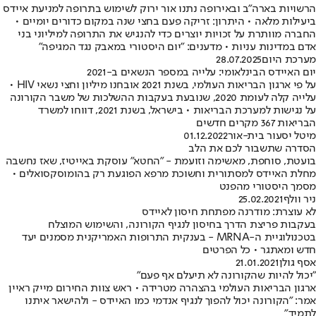
הרשויות בארה"ב ובאירופה נתנו אור ירוק לשימוש בתרופה למניעת איידס
ביעילות מלאה • היתרון: זריקה פעם בחצי שנה במקום כדורים יומיים •
החברה מוותרת על זכויות יוצרים כדי להנגיש את התרופה למיליוני בני
אדם במדינות עניות • מדענים: "יום היסטורי במאבק נגד המגיפה"
מערכת היום
28.07.2025
יום האיידס הבינלאומי: עלייה במספר הנשאים ב-2021
על פי ארגון הבריאות העולמי, בשנת 2021 אובחנו מיליון וחצי נשאי HIV •
עלייה קלה לעומת 2020, שנובעת בעקבות ההשלכות של משבר הקורונה
על נגישות למערכת הבריאות • בישראל, בשנת 2021, דווחו למשרד
הבריאות 367 מקרים חדשים
מיטל יסעור בית-אור
01.12.2022
הסדרה שתשבור לכם את הלב
בועטת, סוחפת, מאשימה וזועמת - "החטא" עוסקת באייטיז, שאז נחשבה
מחלת האיידס למסתורית וחשוכת מרפא הפוגעת רק בהומוסקסואלים •
מסמך היסטורי מהפנט
ניר וולף
25.02.2021
לא עוצרת: מודרנה מפתחת חיסון לאיידס
בעקבות פריצת הדרך בחיסון לנגיף הקורונה, והשימוש המוצלח
בטכנולוגיית ה-MRNA - בענקית התרופות האמריקנית מסמנים יעד
חדש ומאתגר • כל הפרטים
אסף גולן
21.01.2021
"יכול להיות שהקורונה לא תיעלם אף פעם"
ארגון הבריאות העולמי בהצהרה מטרידה • ראש צוות החירום מייק ראיין
אמר: "הקורונה יכול להפוך לנגיף אנדמי כמו האיידס - ולהישאר איתנו
לתמיד"