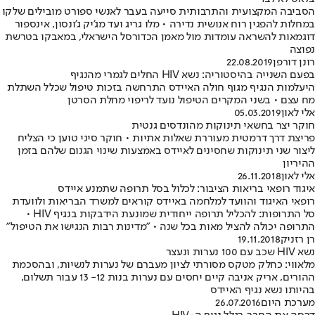
הסביבה המקצועית והתרבותית סייעה בעבר לאנשי ספורט מובילים שלקו
במחלות להפגין רוח אנושית נדירה • מלו גריג ועד מג'יק ג'ונסון, אינספור
דוגמאות להשראה עומדות מול מאמן הכדורסל הישראלי, במאבקו בטרשת
נפוצה
רונן דורפן
22.08.2019
בפעם השנייה בהיסטוריה: נשא HIV החלים לגמרי מהנגיף
היעלמות הנגיף מגוף חולה האיידס התרחשה בזכות טיפול שכלל השתלת
מח עצם • בשני המקרים הטיפול נועד לריפוי מחלת הסרטן
אלי לאון
05.03.2019
חוקר יצר בחשאי תינוקות מהונדסים גנטית
פריצת דרך דרמטית מעוררת שאלות אתיות • חוקר סיני טוען כי הצליח
ליצור שני תינוקות שחסינים לאיידס באמצעות שינוי הגנום שלהם בזמן
ההיריון
אלי לאון
26.11.2018
איגוד רופאי בריאות הציבור: לכלול בסל תרופה שתמנע איידס
רופאי האיגוד והוועד למלחמה באיידס קוראים למשרד הבריאות ולוועדת
סל התרופות: להכליל תרופה ייחודית שמונעת הידבקות בנגיף HIV •
התרופה יכולה להציל מאות בכל שנה • "מדינות רבות הנגישו את הטיפול"
רן רזניק
19.11.2018
נשא HIV שכב עם 100 נערות ונעצר
מלאווי: כחלק מטקס מסורתי לציון מעברם של נערות לנשיות, ובהסכמת
ההורים, אריק אניבה קיים יחסים עם נערות בנות 12- 13 עבור תשלום,
בהיותו נשא נגיף האיידס
מערכת היום
26.07.2016