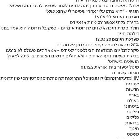
דרסה את החבר בגלל נגיף ה-HIV
ארה"ב: אישה דרסה את בן זוגה לחיים לאחר שסיפר לה כי הוא נשא של
הנגיף • "הוא צחק עליי אחרי שסיפר לי שהוא נשא"
מערכת היום
16.06.2016
בחירה בלתי אפשרית: מוות או איידס
חולה סכרת חיכה 4 שנים לתרומת איברים • כשקיבל תרומה הוא עמד בפני
דילמת חייו
מערכת היום
12.03.2015
20% מהאוכלוסייה קיימו יחסי מין לא מוגנים
סקר לרגל יום המודעות הבינלאומי לאיידס - 64 אחוזים מעולם לא ביצעו
בדיקת נשאות נגיף האיידס • 476 חולים חדשים הצטרפו ב-2013 למעגל
הנשאים בישראל
מיטל יסעור בית-אור
01.12.2014
תגיות קשורות
HIV
מדע
קורונה
מג'יק גונסון
סל התרופות
תרופות
חיסון
סרטן
יחסי מין
תרומת
איברים
חדשות
בארץ
בעולם
ביטחוני
פוליטי
פלילים
בריאות
חינוך
משפט