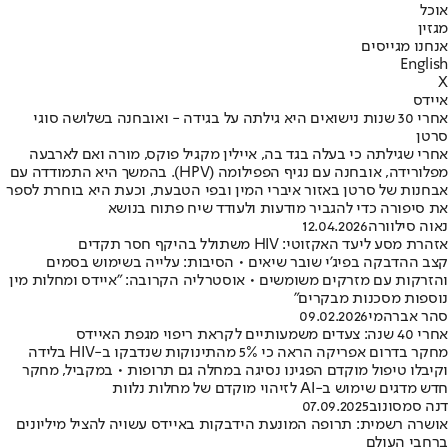
אוכל
מגזין
אנחנו מגייסים
English
X
איידס
אחרי 30 שנות נישואים היא גילתה על בגידה - ואובחנה בשלושה סוגי
סרטן
אחרי שגילתה כי בעלה בגד בה, איילין מקגיל פוקס, מורה ואם לארבעה
מפלורידה, אובחנה עם נגיף הפפילומה (HPV). בהמשך היא התמודדה עם
אבחנות של סרטן באזור איברי המין ובפי הטבעת, וכעת היא בוחרת לספר
את סיפורה כדי להגביר מודעות ולעודד שיח פתוח בנושא
נאוה סילוורה
12.04.2026
אזהרת מסע ליעד האקזוטי: HIV משתולל בהיקף חסר תקדים
קצב ההדבקה בפיג'י שובר שיאים • הסיבות: עלייה בשימוש בסמים
והזרקות עם מזרקים משומשים • אוסטרליה הקרובה: "איידס ומחלות מין
נוספות מסכנות מבקרים"
סהר אברהמי
09.02.2026
אחרי 40 שנה: צעדים משמעותיים לקראת ריפוי מגפת האיידס
מחקר בדרום אפריקה הראה כי 5% מהתינוקות שנדבקו ב-HIV בלידה
וקיבלו טיפול מוקדם הפגינו נסיגה במחלה גם תרופות • במקביל, מחקר
חדש מדגים שימוש ב-AI לזיהוי מוקדם של מחלות נלוות
דנה סמסונוב
07.09.2025
אושרה רשמית: תרופה המונעת הידבקות באיידס עשויה להציל מיליונים
ברחבי העולם