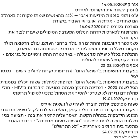
אור קיש
14.05.2020
ג'ונסון השווה את הקורונה לאיידס
ע"פ נתוני סוכנות הידיעות אי.פי – 42% מהאנשים שמתו מקורונה בארה"ב
הם שחורים • אגדת ה-אן.בי.אי העביר ביקורת
מערכת ספורט היום
16.04.2020
התרופות לסארס ולקדחת הנילוס המערבי: הטיפולים שיעזרו לנצח את
הקורונה?
כשמספר הקורבנות והחולים רק עולה ברחבי העולם, עולם הרפואה תולה
תקוות בשלל תרופות וטיפולים • רמדסיביר, שפותחה נגד הסארס,
התגלתה בכלל כיעילה נגד אבולה • באקטמרה החלו ניסויים על בני אדם •
וגם: הקוקטייל שיעזור להחלים
אסף גולן
20.03.2020
בעקבות החשיפות ב"ישראל היום": 6 תרופות יקרות לחולים קשים - נכנסו
לסל
בעקבות החשיפות ב"ישראל היום": תרופות למחלות קשות ייכללו במסגרת
הסל לשנת 2020 • המדינה תתמוך מעתה במניעת הידבקות ב־HIV • חולי
מחלת דם נדירה לא יצטרכו להסיר את הטחול כתנאי לטיפול תרופתי
רן רזניק
19.01.2020
טעות מסוכנת: יולדת חוברה לעירוי של נשאית איידס
בעקבות התקרית בבית החולים קפלן, נאלצה היולדת לקבל טיפול תרופתי
המונע הידבקות במחלה הקשה, ונאסר עליה להניק את בנה • תביעה בגין
רשלנות הוגשה לבית המשפט: "נעשתה טעות מחפירה" • בכתב ההגנה
מתנער בית החולים מאחריות - "לא התרשלנו"
רן רזניק
24.09.2019
בלאט לא לבד