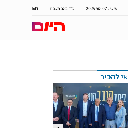
En
שישי ,
07
אוג׳
2026
כ"ד באב תשפ"ו
אי
להכיר