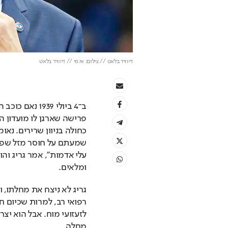
דיוויד בלאט // צילום: אי.פי // דיוויד בלאט
ומלאים. 
מחלה. 