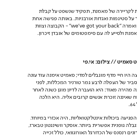
לכאורה היתה זו מכת מוות לקריירה של מאמנת, תפקיד שנשפט על קבלת 
החלטות. אבל כאן לא דובר על סטיגמות ואגדות אורבניות. באותה פגישה אחת 
משחקניות הקבוצה קמה ואמרה "we’ve got your back" - הקבוצה וצוות 
מנת ולסייע לה עם סימפטומים של אובדן זיכרון. 
סאמיט // צילום: אי.פי
לתמיכה של חברות הקבוצה היו חיי מדף מוגבלים למדי; סאמיט אימנה עוד עונה 
אחת, שהסתיימה בהישג סביר של העפלה לרבע גמר טורניר המכללות, לפני 
שפרשה. ההידרדרות היתה מהירה מאוד: היא הועברה לדיון מוגן כשנה לאחר 
פרישתה, וב־2016 כבר דווח שאיננה זוכרת אנשים קרובים אליה. היא הלכה 
המקרה של סאמיט, בגלל הפגיעה ביכולות אינטלקטואליות, היה אכזרי במיוחד. 
אבל הצלחה באימון תוך מגבלה גופנית אפשרית ביותר. אוסקר וושינגטון טבארז, 
שהוביל בעשור וחצי האחרונים רנסנס של הכדורגל האורוגוואי, כולל זכייה 