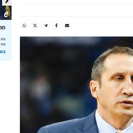
נערך משק
כל ההטבות שמגיעות לכם
מה 
מה ההבדל בין מועדון תעופה וכרטיס אשראי?
בנגב
את ה
"ב, שר האנרגיה
בשיתוף FLYCARD
בשי
רגיה