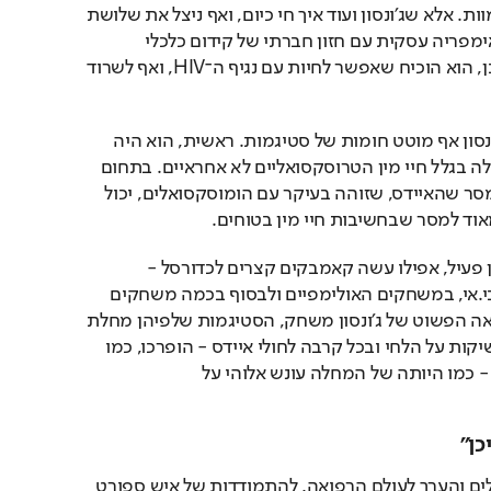
המחלה נחשבת לגזר דין מוות. אלא שג׳ונסון ועוד איך חי כיום, ואף ניצל את שלושת 
העשורים שחלפו לבניית אימפריה עסקית עם חזון חברתי של קידום כלכלי 
לאזורים מוחלשים. ולפני כן, הוא הוכיח שאפשר לחיות עם נגיף ה־HIV, ואף לשרוד 
מעבר לשרידות עצמה, ג׳ונסון אף מוטט חומות של סטיגמות. ראשית, הוא היה 
גלוי כשסיפר שנדבק במחלה בגלל חיי מין הטרוסקסואליים לא אחראיים. בתחום 
המניעתי הוא קיבע את המסר שהאיידס, שזוהה בעיקר עם הומוסקסואלים, יכול 
אוד למסר שבחשיבות חיי מין בטוחים. 
מג'יק המשיך לחיות באופן פעיל, אפילו עשה קאמבקים קצרים לכדורסל - 
במשחק האולסטאר באן.בי.אי, במשחקים האולימפיים ולבסוף בכמה משחקים 
בליגה עצמה. בזכות המראה הפשוט של ג׳ונסון משחק, הסטיגמות שלפיהן מחלת 
האיידס עוברת באוויר, בנשיקות על הלחי ובכל קרבה לחולי איידס - הופרכו, כמו 
גם סטיגמות נבערות יותר - כמו היותה של המחלה עונש אלוהי על 
ן"
לצד הדוגמה האישית לחולים והערך לעולם הרפואה, להתמודדות של איש ספורט 