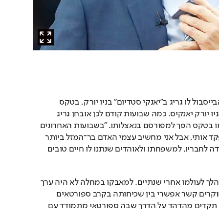
ב־4 ביולי 1939 נאם כוכב הבייסבול לו גריג ב"יאנקי סטדיום" בניו יורק, בטקס 
פרישה שארגן לו מועדון הניו יורק יאנקיס. כמה שבועות קודם לכן אובחן גריג 
כחולה בניוון שרירים. נאומו בטקס הפך למפורסם בנאצלותו. "בשבועות האחרונים 
שמעתם על חוסר מזל שפקד אותי, אבל אני מחשיב עצמי האדם בר־המזל ביותר 
עלי אדמות", אמר גריג והודה לחבריו, למשפחתו ולאוהדים שנתנו לו חיים טובים 
גריג לא ניצח את מחלתו, והלך לעולמו אחרי שנתיים. למאבקו במחלה לא היה ערך 
רפואי רב, למרות שכיום חוקרים קשר אפשרי בין שכיחותה בקרב ספורטאים 
לזעזועי מוח. אבל הוא יצר תקדים מהדהד על הדרך שבה ספורטאי מתמודד עם 