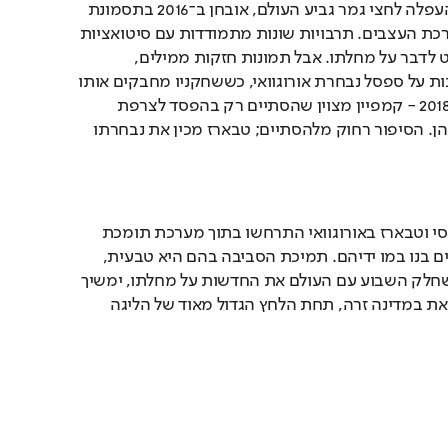
באליפות דרום אמריקה והעפלה לחצי גמר גביע העולם, אובחן ב־2016 בתסמונת 
גייאן־בארה הפוגעת במערכת העצבים. תרבויות שונות מתמודדות עם סיטואציות 
בצורה שונה, וטבארז מיעט לדבר על מחלתו. אבל תמונות חזקות ממילים, 
והתמונות של מאמן עם נכות על ספסל נבחרת אורוגוואי, כששחקניו מחבקים אותו 
אחרי כל ניצחון במונדיאל 2018 - קמפיין מצוין שהסתיים רק בהפסד לצרפת 
ברבע הגמר - עשו את שלהן. הסיפור רחוק מלהסתיים; טבארז מכין את נבחרתו 
סיפוריהם של סאמיט בטנסי וטבארז באורוגוואי התרחשו בתוך מערכת תומכת 
ביתית, שאותה הספורטאים בנו במו ידיהם. תמיכת הסביבה בהם היא טבעית, 
ואף גורפת. דיוויד בלאט, שחלק השבוע עם העולם את החדשות על מחלתו, ימשיך 
לאמן כדורסל. הוא עושה זאת במדינה זרה, תחת הלחץ הגדול מאוד של הליגה 