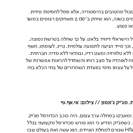
הוא לא היה רק שחקן בייסבול מהטובים בהיסטוריה, אלא סמל לחסינות פיזית. 
בענף המשוחק כ־160 פעמים בשנה, הוא שיחק ב־2,130 משחקים רצופים במשך 
הודעתו של מאמן הכדורסל הישראלי דיוויד בלאט, על כך שחלה בטרשת נפוצה, 
נעשתה בפוסט בפייסבוק, וכך מייד הגיעה לתפוצה עולמית. גריג, לעומתו, חשף 
את מחלתו בפומבי בעולם ללא טלוויזיה ומעט רדיו, ובוודאי ללא מדיה חברתית. 
ובכל זאת, הוא לעיתים דיווח לאוהדיו על מצב רוחו והשתדל להראות אפשרות של 
חיים בצד המחלה, כשקיבל על עצמו מינוי בוועדת השחרורים של בתי הכלא בניו 
מג'יק ג'ונסון // צילום: אי.אף.פי
מי שראה בדוגמה של גריג ומאבקו במחלה ערך עצום, היה כוכב הכדורסל מג׳יק 
ג׳ונסון, 52 שנים לאחר מכן. כשמג׳יק הודיע כי הוא פורש מכדורסל מקצועני בגלל 
שאובחן כנשא של נגיף ה־HIV שגורם למחלת האיידס, הוא עשה זאת בעולם שבו 