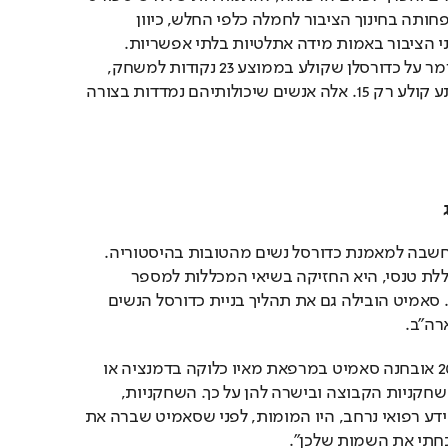
עם מחלה יש חשיבות לא פחותה בחינוך הציבור לחמלה כלפי החלש, כיוון 
שספורטאים נשפטים בעיני הציבור באמות מידה אתלטיות בלתי אפשריות. 
למעשה, הציבור די מתמרמר על כדורסלן שקולע בממוצע 23 נקודות למשחק, 
כשבמשחק בודד הוא לפתע קולע רק 15. אלה אנשים שיכולותיהם נמדדות בצורה 
 
פטריסיה "פאט" סאמיט נחשבה למאמנת כדורסל נשים מהטובות בהיסטוריה. 
בזמן פרישתה מאימון מכללת טנסי, היא החזיקה בשיאי המכללות למספר 
ניצחונות ומספר אליפויות. סאמיט הובילה גם את תהליך בניית כדורסל הנשים 
רה"ב. 
אבל בסיום עונת 2010-2011 אובחנה סאמיט במרפאת מאיו כלוקה בדמנציה או 
אלצהיימר. היא כינסה את שחקניות הקבוצה ובישרה להן על כך. השחקניות, 
מטבע הדברים לא בעלות ידע רפואי נרחב, היו המומות, לפני שסאמיט שברה את 
חתי את השמות שלכן". 