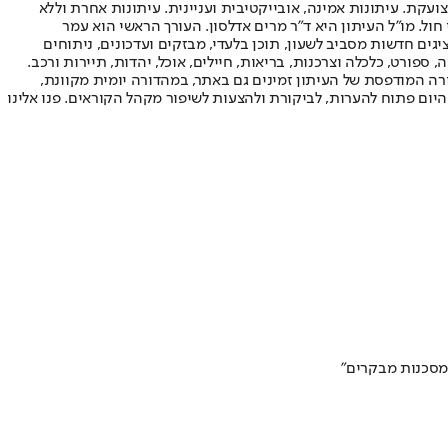
ועקת. עיתונות אמינה, אובייקטיבית ועניינית. עיתונות אחרת וללא
עור החשיפה הגבוה ביותר בימי חול. מו"ל העיתון היא ד"ר מרים אדלסון. העורך הראשי הוא עמר
 והעורך המייסד הוא עמוס רגב. אתרי האינטרנט של "ישראל היום" בעברית ובאנגלית, כמו כן היישומונים (אפליקציות) לאנדרואיד ול-iOS, מציגים חדשות מסביב לשעון, תוכן בלעדי, מבזקים ועדכונים, ניתוחים
, ספורט, כלכלה וצרכנות, בריאות, חיילים, אוכל, יהדות, תיירות ורכב.
דורה המודפסת של העיתון זמינים גם באתר, במהדורה יומית מקוונת,
היום פתוח להערות, לביקורת ולהצעות לשיפור מקהל הקוראים. פנו אלינו
 מסכנות מבקרים"