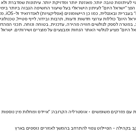
לעיתונות טובה יותר, מאוזנת יותר ומדויקת יותר. עיתונות שמדברת ולא צ
שלום. המהדורה המודפסת הראשונה פורסמה ב-30 ביולי 2007, וב-2010 הפך "ישראל היום" לעיתון הישראלי בעל שי
לחמנוביץ,
ל היום" כוללות ערוצי חדשות ודעות, תרבות ובידור, לייף סטייל, טכנולוגיה
ברית, במטרה לספק לגולשים חוויה מהירה, עדכנית, בטוחה ונוחה. תכני המה
ל היום" מציע לגולשי האתר הנחות ומבצעים על מוצרים ושירותים. ישראל 
ת עם מזרקים משומשים • אוסטרליה הקרובה: "איידס ומחלות מין נוספות
קב בקהילה • הפיילוט צפוי להתרחב בהמשך לאזורים נוספים בארץ