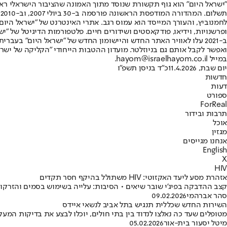
"ישראל היום" הוא גוף תקשורת שנוסד מתוך האמונה שהציבור הישראלי ראוי 
ת
ופרשנויות, וידיאו, פודקאסטים ושידורים חיים. פלטפורמות הדיגיטל של "ישרא
ב-2021 עלו לאוויר האתר החדש והיישומון החדש של "ישראל היום" בע
ואפשר לקבל אותם גם בניוזלטר. מועדון ההטבות הייחודי "הקליקה של ישרא
במייל hayom@israelhayom.co.il.
יום שבת, 11.4.2026
כ"ד בניסן תשפ"ו
חדשות
דעות
ספורט
ForReal
תרבות ובידור
אוכל
מגזין
אנחנו מגייסים
English
X
HIV
אזהרת מסע ליעד האקזוטי: HIV משתולל בהיקף חסר תקדים
קצב ההדבקה בפיג'י שובר שיאים • הסיבות: עלייה בשימוש בסמים והזרקו
סהר אברהמי
09.02.2026
השירות החדש שכללית תנגיש בתל אביב לנשאי איידס
מטופלים שעד כה נאלצו לנדוד בין בתי חולים, יוכלו לבצע את בדיקות המע
מיטל יסעור בית-אור
05.02.2026