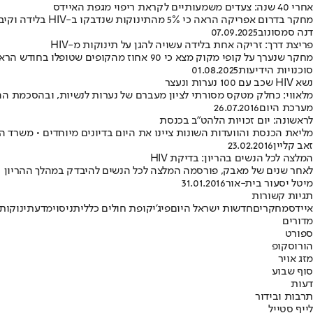
אחרי 40 שנה: צעדים משמעותיים לקראת ריפוי מגפת האיידס
מחקר בדרום אפריקה הראה כי 5% מהתינוקות שנדבקו ב-HIV בלידה וקיבלו טיפול מוקדם הפגינו נסיגה במחלה גם תרופות • במקביל, מחקר חדש מדגים שימוש ב-AI לזיהוי מוקדם של מחלות נלוות
דנה סמסונוב
07.09.2025
פריצת דרך: זריקה אחת בלידה עשויה להגן על תינוקות מ-HIV
מחקר שנערך על קופי מקוק מצא כי 90 אחוז מהקופים שטופלו בחודש הראשון לחייהם זכו להגנה מפני הדבקת HIV למשך לפחות שלוש שנים
סוכנויות הידיעות
01.08.2025
נשא HIV שכב עם 100 נערות ונעצר
מלאווי: כחלק מטקס מסורתי לציון מעברם של נערות לנשיות, ובהסכמת ההורים, אריק אניבה קיים יחסי
מערכת היום
26.07.2016
לראשונה: יום זכויות הלהט"ב בכנסת
מליאת הכנסת והוועדות השונות ציינו את היום בדיונים מיוחדים • משרד הב
זאב קליין
23.02.2016
המלצה לכל הנשים בהריון: בדיקת HIV
לאחר שנים של מאבק, פורסמה המלצה לכל הנשים להיבדק במהלך ההריון • בכל שנה נולדי
מיטל יסעור בית-אור
31.01.2016
תגיות קשורות
איידס
מחקרים
חדשות ישראל היום
פיג'י
קופת חולים כללית
ניסוי
מדע
תינוקות
מדורים
ספורט
הורוסקופ
מזג אויר
סוף שבוע
דעות
תרבות ובידור
לייף סטייל