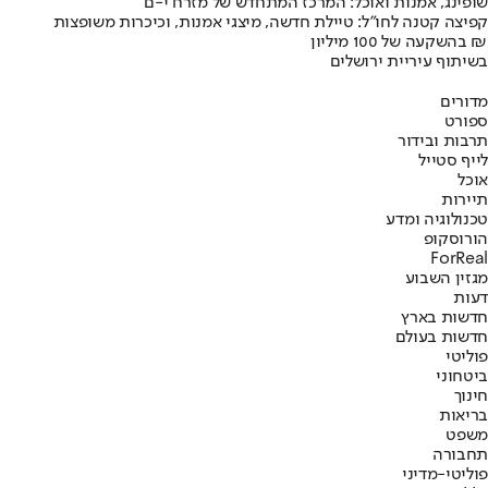
שופינג, אמנות ואוכל: המרכז המתחדש של מזרח י-ם
קפיצה קטנה לחו"ל: טיילת חדשה, מיצגי אמנות, וכיכרות משופצות
בהשקעה של 100 מיליון ₪
בשיתוף עיריית ירושלים
מדורים
ספורט
תרבות ובידור
לייף סטייל
אוכל
תיירות
טכנולוגיה ומדע
הורוסקופ
ForReal
מגזין השבוע
דעות
חדשות בארץ
חדשות בעולם
פוליטי
ביטחוני
חינוך
בריאות
משפט
תחבורה
פוליטי-מדיני