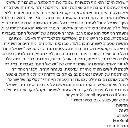
"ישראל היום" הוא גוף תקשורת שנוסד מתוך האמונה שהציבור הישראלי
ראוי לעיתונות טובה יותר, מאוזנת יותר ומדויקת יותר. עיתונות שמדברת
ולא צועקת. עיתונות אמינה, אובייקטיבית ועניינית. עיתונות אחרת וללא
תשלום. המהדורה המודפסת הראשונה פורסמה ב-30 ביולי 2007, וב-2010
הפך "ישראל היום" לעיתון הישראלי בעל שיעור החשיפה הגבוה ביותר בימי
חול. מו"ל העיתון היא ד"ר מרים אדלסון. העורך הראשי הוא עמר לחמנוביץ,
והעורך המייסד הוא עמוס רגב. אתרי האינטרנט של "ישראל היום" בעברית
ובאנגלית, כמו כן היישומונים (אפליקציות) לאנדרואיד ול-iOS, מציגים
חדשות מסביב לשעון, תוכן בלעדי, מבזקים ועדכונים, ניתוחים ופרשנויות,
וידיאו, פודקאסטים ושידורים חיים. פלטפורמות הדיגיטל של "ישראל היום"
כוללות ערוצי חדשות ודעות, תרבות ובידור, לייף סטייל, טכנולוגיה, ספורט,
כלכלה וצרכנות, בריאות, חיילים, אוכל, יהדות, תיירות ורכב. ב-2021 עלו
לאוויר האתר החדש והיישומון החדש של "ישראל היום" בעברית, במטרה
לספק לגולשים חוויה מהירה, עדכנית, בטוחה ונוחה. תכני המהדורה
המודפסת של העיתון זמינים גם באתר, במהדורה יומית מקוונת, ואפשר
לקבל אותם גם בניוזלטר. מועדון ההטבות הייחודי "הקליקה של ישראל
היום" מציע לגולשי האתר הנחות ומבצעים על מוצרים ושירותים. ישראל
היום פתוח להערות, לביקורת ולהצעות לשיפור מקהל הקוראים. פנו אלינו
במייל hayom@israelhayom.co.il.
יום שישי, 5.6.2026
כ' בסיון תשפ"ו
חדשות
דעות
ספורט
ForReal
תרבות ובידור