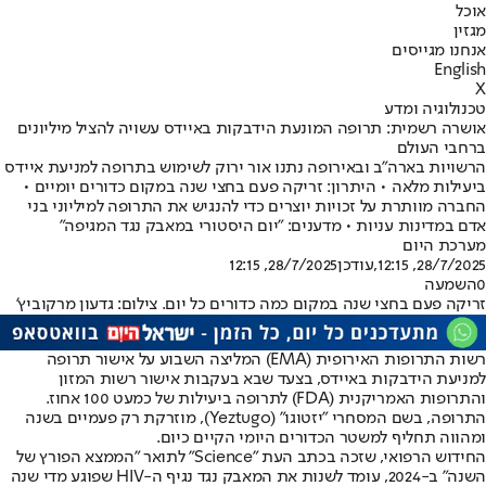
אוכל
מגזין
אנחנו מגייסים
English
X
טכנולוגיה ומדע
אושרה רשמית: תרופה המונעת הידבקות באיידס עשויה להציל מיליונים
ברחבי העולם
הרשויות בארה"ב ובאירופה נתנו אור ירוק לשימוש בתרופה למניעת איידס
ביעילות מלאה • היתרון: זריקה פעם בחצי שנה במקום כדורים יומיים •
החברה מוותרת על זכויות יוצרים כדי להנגיש את התרופה למיליוני בני
אדם במדינות עניות • מדענים: "יום היסטורי במאבק נגד המגיפה"
מערכת היום
28/7/2025, 12:15
,עודכן
28/7/2025, 12:15
0
השמעה
זריקה פעם בחצי שנה במקום כמה כדורים כל יום. צילום: גדעון מרקוביץ'
רשות התרופות האירופית (EMA) המליצה השבוע על אישור תרופה
למניעת הידבקות באיידס, בצעד שבא בעקבות אישור רשות המזון
והתרופות האמריקנית (FDA) לתרופה ביעילות של כמעט 100 אחוז.
התרופה, בשם המסחרי "יזטוגו" (Yeztugo), מוזרקת רק פעמיים בשנה
ומהווה תחליף למשטר הכדורים היומי הקיים כיום.
החידוש הרפואי, שזכה בכתב העת "Science" לתואר "הממצא הפורץ של
השנה" ב-2024, עומד לשנות את המאבק נגד נגיף ה-HIV שפוגע מדי שנה