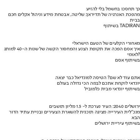
כך תחסכו בחשמל בלי להזיע
מהפכת האנרגיה של תדיראן: שליטה, אבטחת מידע וניהול אקלים חכם
בבית
בשיתוף TADIRAN
מאחורי הקלעים של הטעם הישראלי
איך אסם הפכה את תקופת הצנע והמחסור הקשה של שנות ה-40 למותג
לאומי?
בשיתוף אסם
אתם עוד לא שם? הטיסה למונדיאל כבר יצאה
יונדאי לוקחת אתכם לבמה הכי גדולה בעולם
בשיתוף יונדאי מבית כלמוביל
ירושלים 2040: העיר נערכת ל- 1.5 מליון תושבים
מנכ"לית העירייה מציגה תוכנית להשארת הצעירים ובניית עתיד הדור
הבא
בשיתוף עיריית ירושלים