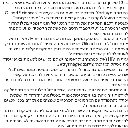
ב-1.3 מיליון בני אדם ברחבי העולם. התרופה מיועדת לאנשים שלא נדבקו
בנגיף ומספקת להם הגנה כמעט מושלמת מפני הדבקה במגע מיני.
התרופה Yeztugo. מוזרקת רק פעמיים בשנה,צילום: Gilead Sciences
החומר הפעיל לנקפביר שייך לקבוצת תרופות בשם "מעכבי קפסיד",
מעטפת חלבון המקיפה את החומר הגנטי של הנגיף ומסייעת לו לחדור
לתאי המטרה בגוף. לנקפביר חוסם את פעילות הקפסיד ומונע מהנגיף
להתרבות בתא המארח.
"זה יום היסטורי במאבק הנמשך עשרות שנים נגד ה-HIV", אמר דניאל
אודיי, מנכ"ל חברת Gilead, שפיתחה את הטיפול. "התרופה שניתנת רק
פעמיים בשנה הראתה תוצאות יוצאות דופן במחקרים קליניים ועשויה
לשנות לחלוטין את מניעת המחלה".
נגיף ה-HIV (אילוסטרציה). "לראשונה יש לנו כלי שיכול לשנות באופן יסודי
את מסלול המגיפה",צילום: GettyImages
עד כה, אנשים בסיכון גבוה להדבקה השתמשו בטיפול מונע בשם PrEP,
שדרש נטילת כדורים יומית. המשטר החדש מיועד להתגבר על קשיי
ההיענות לטיפול היומי ועל הסטיגמה החברתית הכרוכה בנטילת כדורים
נגד איידס.
"זו החלופה המהפכנית שחיכינו לה", אמר פרופ' קרלוס דל ריו מהמחלקה
למחלות זיהומיות באוניברסיטת אמורי באטלנטה. "הזרקה דו-שנתית
יכולה להתמודד עם המחסומים המרכזיים שמציבים אתגרים בפני אנשים
הנוטלים תרופות מונעות".
החברה הגישה בקשות לאישור רגולטורי באוסטרליה, ברזיל, קנדה, דרום
אפריקה ושוויץ, עם בקשות נוספות בהכנה לארגנטינה, מקסיקו ופרו. כדי
להנגיש את התרופה, החברה תספק אותה בחינם לאנשים לא-מבוטחים
הזכאים לכך במסגרת תוכנית הסיוע שלה.