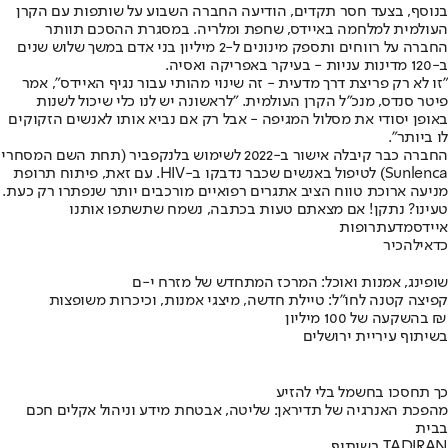
בנוסף, בצעד חסר תקדים, הודיעה החברה השבוע על שותפות עם הקרן
העולמית למלחמה באיידס, שחפת ומלריה. במסגרת ההסכם תוותר
החברה על רווחים ותספק מינונים ל-2 מיליון בני אדם במשך שלוש שנים
ב-120 מדינות עניות - בעיקר באפריקה ואסיה.
"זו לא רק פריצת דרך מדעית - זה שינוי מהותי עבור נגיף האיידס", אמר
פיטר סנדס, מנכ"ל הקרן העולמית. "לראשונה יש לנו כלי שיכול לשנות
באופן יסודי את מסלול המגיפה - אבל רק אם נביא אותו לאנשים הזקוקים
לו ביותר".
החברה כבר קיבלה אישור ב-2022 לשימוש בלנקפביר (תחת השם המסחרי
Sunlenca) לטיפול באנשים שכבר נדבקו ב-HIV. עם זאת, פיתוח תרופת
מניעה ארוכת טווח הציב אתגרים רפואיים מורכבים יותר שנפתרו רק כעת.
טעינו? נתקן! אם מצאתם טעות בכתבה, נשמח שתשתפו אותנו
איידס
מדע
תרופות
כדאי
להכיר
שופינג, אמנות ואוכל: המרכז המתחדש של מזרח י-ם
קפיצה קטנה לחו"ל: טיילת חדשה, מיצגי אמנות, וכיכרות משופצות
בהשקעה של 100 מיליון ₪
בשיתוף עיריית ירושלים
כך תחסכו בחשמל בלי להזיע
מהפכת האנרגיה של תדיראן: שליטה, אבטחת מידע וניהול אקלים חכם
בבית
בשיתוף TADIRAN