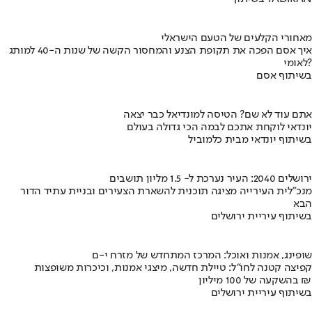
מאחורי הקלעים של הטעם הישראלי
איך אסם הפכה את תקופת הצנע והמחסור הקשה של שנות ה-40 למותג
לאומי?
בשיתוף אסם
אתם עוד לא שם? הטיסה למונדיאל כבר יצאה
יונדאי לוקחת אתכם לבמה הכי גדולה בעולם
בשיתוף יונדאי מבית כלמוביל
ירושלים 2040: העיר נערכת ל- 1.5 מליון תושבים
מנכ"לית העירייה מציגה תוכנית להשארת הצעירים ובניית עתיד הדור
הבא
בשיתוף עיריית ירושלים
שופינג, אמנות ואוכל: המרכז המתחדש של מזרח י-ם
קפיצה קטנה לחו"ל: טיילת חדשה, מיצגי אמנות, וכיכרות משופצות
בהשקעה של 100 מיליון ₪
בשיתוף עיריית ירושלים