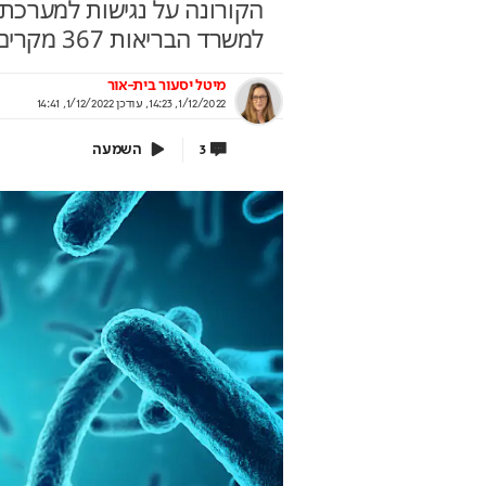
למשרד הבריאות 367 מקרים חדשים
מיטל יסעור בית-אור
ויקט החדש שמסקרן רוכשים
שיא של 600 מילי
1/12/2022, 14:23
,
עודכן
1/12/2022, 14:41
ח תקווה
עושה מהפיכה
השמעה
3
קבוצת אלמוג מציגה את פרויקט MALA: מגדלי
מיום האחרונים בפתח תקווה
ותשלום זכיות מיידי
תוף קבוצת אלמוג
בשיתוף המועצה להסדר הה
בספורט