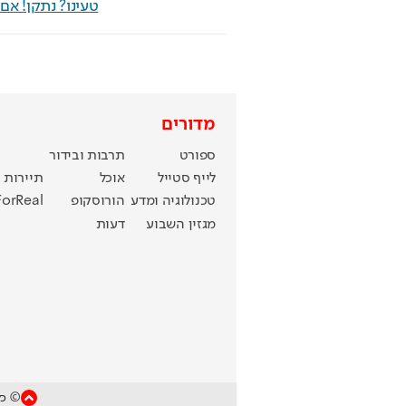
טעינו? נתקן! א
מדורים
ספורט
תרבות ובידור
לייף סטייל
אוכל
תיירות
טכנולוגיה ומדע
הורוסקופ
ForReal
מגזין השבוע
דעות
© כל