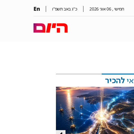
En
חמישי ,
06
אוג׳
2026
כ"ג באב תשפ"ו
אי
להכיר