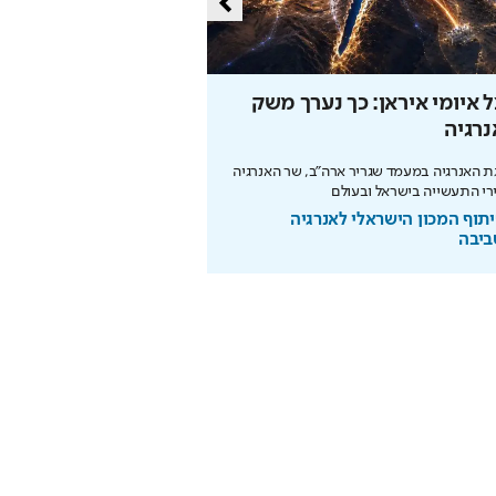
 איומי איראן: כך נערך משק
כך תחסכו בחשמל בלי 
רגיה
מהפכת האנרגיה של תדיראן: של
מידע וניהול אקלים חכם בבית
 האנרגיה במעמד שגריר ארה"ב, שר האנרגיה
רי התעשייה בישראל ובעולם
בשיתוף TADIRAN
תוף המכון הישראלי לאנרגיה
ביבה