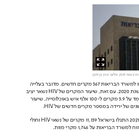
צילום: אורן בן חקון
בישראל, בשנת 2021, דווחו למשרד הבריאות 367 מקרים חדשים. מדובר בעלייה 
של 0.8% במספר לעומת שנת 2020. עם זאת, שיעור המקרים של HIV נשאר יציב 
בהשוואה לשנת 2020, ועומד על 3.9 מקרים ל-100 אלף איש באוכלוסייה. שיעור 
ים של ירידה במספר מקרים חדשים של HIV.
משנת 1981 ועד תום שנת 2021 התגלו בישראל 11,139 מקרים של נשאי HIV וחולי 
ד הבריאות על 1,746 מקרי מוות.