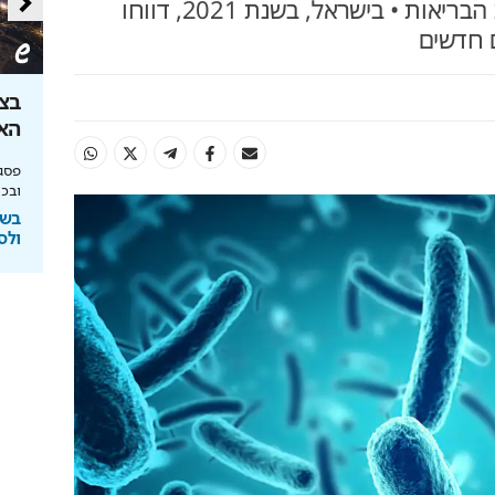
הקורונה על נגישות למערכת הבריאות • בישראל, בשנת 2021, דווחו
ון שקל: הטוטו
צובעים את הבית? אל תעשו את
בצל
הטעות הזו
האנ
יחסי הימור משופרים, הפקדות ב-Apple Pay
מומחה BG BOND עושה סדר על המדפים ומציג
פסגת
את מותג הצבע SIMPLY
ובכי
ימורים
בשיתוף BG BOND
בשי
ולס