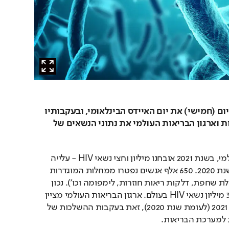
ברחבי העולם מציינים היום (חמישי) את יום האיידס הבינלאומי, ובעקבותיו 
מפרסמים משרד הבריאות וארגון הבריאות העולמי את נתוני הנשאים של 
על פי ארגון הבריאות העולמי, בשנת 2021 אובחנו מיליון וחצי נשאי HIV - עלייה 
קלה לעומת 1.45 מיליון בשנת 2020. 650 אלף אנשים נפטרו ממחלות המוגדרות 
כקשורות ל-HIV (כגון מחלת שחפת, דלקות ריאות חוזרות, לימפומה וכו'). נכון 
לסוף שנת 2021, ישנם 38.4 מיליון נשאי HIV בעולם. ארגון הבריאות העולמי מציין 
את העלייה באבחון בשנת 2021 (לעומת שנת 2020), זאת בעקבות ההשלכות של 
 למערכת הבריאות.