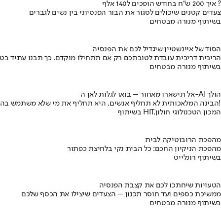
איך 200 ש"ח בחודש הופכים ל140 אלף ?
צעדים קטנים שיכולים לסגור את הבור הפנסיוני בין נשים לגברים
בשיתוף מנורה מבטחים
הסוד של איינשטיין שיגדיל לכם את הפנסיה
הריבית דריבית עובדת לטובתכם רק אם תתחילו מוקדם. כך תבנו עתיד בט
בשיתוף מנורה מבטחים
אל תישארו מאחור – בואו לגלות לאן ה-AI הולך
הבינה המלאכותית לא תחליף אנשים, היא תחליף את מי שלא משתמש בה!
בשיתוף HIT,המכון הטכנולוגי חולון
מהפכת הרובוטיקה לבית
מהפכת הניקיון החכם: כל הבית נקי בלחיצת כפתור
בשיתוף רונלייט
הטעויות שיחתכו לכם את קצבת הפנסיה
ממשיכת כספים ועד חוסר תכנון – הצעדים שיצילו את הכסף שלכם
בשיתוף מנורה מבטחים