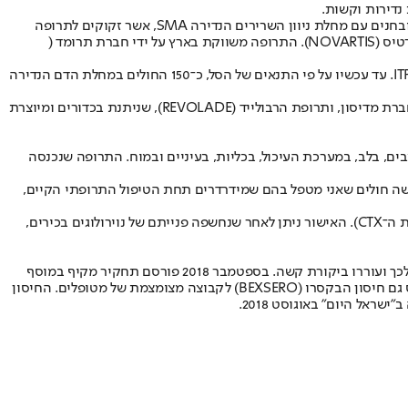
 נדירות וקשות.
- 7.6 מיליון שקלים. באוגוסט 2019 נחשף המאבק של הורים לתינוקות ישראלים שמאובחנים עם מחלת ניוון השרירים הנדירה SMA, אשר זקוקים לתרופה
הגנטית החדשה זולג'נסמה (ZOLGENSMA). התרופה מיוצרת על ידי חברת התרופות אבקסיס (AVEXIS), והיא נמצאת בבעלות ענקית התרופות נוברטיס (NOVARTIS). התרופה משווקת בארץ על ידי חברת תרומד (
לקבלת שתי תרופות חדשות לחולי מחלת הדם הנדירה ITP. עד עכשיו על פי התנאים של הסל, כ־150 החולים במחלת הדם הנדירה
שתי התרופות שנועדו לטיפול במחלה הן תרופת האנפלייט (NPLATE) שניתנת בזריקה, המיוצרת על ידי חברת התרופות אמגן ומיובאת לארץ על ידי חברת מדיסון, ותרופת הרבולייד (REVOLADE), שניתנת בכדורים ומיוצרת
, בלב, במערכת העיכול, בכליות, בעיניים ובמוח. התרופה שנכנסה
 כי "שישה חולים שאני מטפל בהם שמידרדרים תחת הטיפול התרופתי הקיים,
ה־CTX
). האישור ניתן לאחר שנחשפה פנייתם של נוירולוגים בכירים,
הגורם לאיידס, וזאת לאחר כמה שנים שבהן בכירים במשרד הבריאות התנגדו לכך ועוררו ביקורת קשה. בספטמבר 2018 פורסם תחקיר מקיף במוסף
"שישבת", שבו הועלו ממצאים קשים על הסחבת של משרד הבריאות וקופות החולים בהכנסת הטיפול מציל החיים לסל התרופות. לסל התרופות הוכנס גם חיסון הבקסרו (BEXSERO) לקבוצה מצומצמת של מטופלים. החיסון