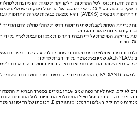
נכנסו לסל התרופות
. חלקן יקרות מאוד, והן מיועדות למחלות
וח לכריתת הטחול
ברו קודם ניתוח להסרת הטחול.
דת והנדירה עמילואידוזיס משפחתי, שגורמת לפגיעה קשה במערכת העצבים
ירולוג בכיר בשיבא בתל השומר, התריע בפני ועדת סל התרופות ומשרד הבריאות
וחשוכת מרפא (
מחלת 
קוק B. הכנסתו של החיסון נחשפה ב"ישראל היום" באוגוסט 2018.