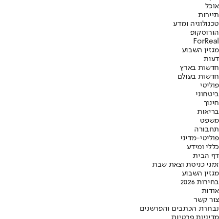
אוכל
תיירות
טכנולוגיה ומדע
הורוסקופ
ForReal
מגזין השבוע
דעות
חדשות בארץ
חדשות בעולם
פוליטי
ביטחוני
חינוך
בריאות
משפט
תחבורה
פוליטי-מדיני
כללי ומידע
דף הבית
זמני כניסת וצאת שבת
מגזין השבוע
בחירות 2026
אודות
צור קשר
נבחרת הכתבים והפרשנים
מדיניות פרטיות