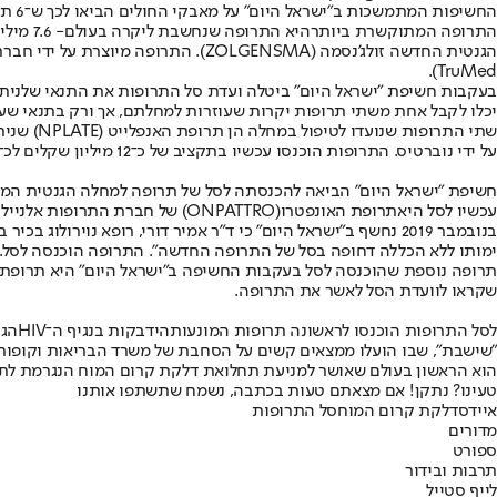
החשיפות המתמשכות ב"ישראל היום" על מאבקי החולים הביאו לכך ש־6 תרופות חדשות
התרופה המתוקשרת ביותר
היא התרופה שנחשבת ליקרה בעולם
TruMed).
בעקבות חשיפת "ישראל היום" ביטלה ועדת סל התרופות את התנאי של
נית
יכלו לקבל אחת משתי תרופות יקרות שעוזרות למחלתם, אך ורק בתנאי שע
על ידי נוברטיס. התרופות הוכנסו עכשיו בתקציב של כ־12 מיליון שקלים לכ־170 חולים.
חשיפת "ישראל היום" הביאה להכנסתה לסל של תרופה למחלה הגנטית המול
עכשיו לסל היא
תרופת האונפטרו
(ONPATTRO) של חברת התרופות אלניילם (ALNYLAM), שמיובאת ארצה על ידי חברת מדיסון.
בנובמבר 2019 נחשף ב"ישראל היום" כי ד"ר אמיר דורי, רופא נו
ימותו ללא הכללה דחופה בסל של התרופה החדשה". התרופה הוכנסה לסל.
תרופה נוספת שהוכנסה לסל בעקבות החשיפה ב"ישראל היום" היא תרופת לדיאנט (LEADIANT), המיועדת למחלה גנטית נדירה 
שקראו לוועדת הסל לאשר את התרופה.
לסל התרופות הוכנסו לראשונה תרופות המונעות
הידבקות בנגיף ה־HIV
הוא הראשון בעולם שאושר למניעת תחלואת דלקת קרום המוח הנגרמת לתינוקות מהחיידק האלים והקטלני מנינגו
טעינו? נתקן! אם מצאתם טעות בכתבה, נשמח שתשתפו אותנו
איידס
דלקת קרום המוח
סל התרופות
מדורים
ספורט
תרבות ובידור
לייף סטייל