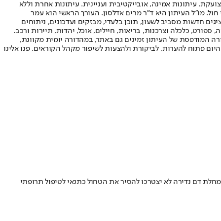
ועקת. עיתונות אמינה, אובייקטיבית ועניינית. עיתונות אחרת וללא
עור החשיפה הגבוה ביותר בימי חול. מו"ל העיתון היא ד"ר מרים אדלסון. העורך הראשי הוא עמר
 והעורך המייסד הוא עמוס רגב. אתרי האינטרנט של "ישראל היום" בעברית ובאנגלית, כמו כן היישומונים (אפליקציות) לאנדרואיד ול-iOS, מציגים חדשות מסביב לשעון, תוכן בלעדי, מבזקים ועדכונים, ניתוחים
, ספורט, כלכלה וצרכנות, בריאות, חיילים, אוכל, יהדות, תיירות ורכב.
דורה המודפסת של העיתון זמינים גם באתר, במהדורה יומית מקוונת,
היום פתוח להערות, לביקורת ולהצעות לשיפור מקהל הקוראים. פנו אלינו