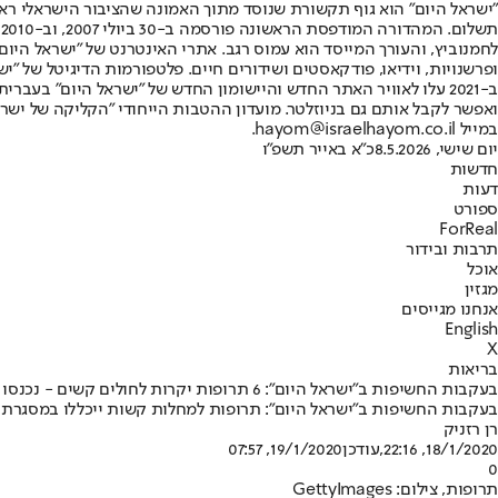
"ישראל היום" הוא גוף תקשורת שנוסד מתוך האמונה שהציבור הישראלי ראוי 
ת
ופרשנויות, וידיאו, פודקאסטים ושידורים חיים. פלטפורמות הדיגיטל של "ישרא
ב-2021 עלו לאוויר האתר החדש והיישומון החדש של "ישראל היום" בע
ואפשר לקבל אותם גם בניוזלטר. מועדון ההטבות הייחודי "הקליקה של ישרא
במייל hayom@israelhayom.co.il.
יום שישי, 8.5.2026
כ"א באייר תשפ"ו
חדשות
דעות
ספורט
ForReal
תרבות ובידור
אוכל
מגזין
אנחנו מגייסים
English
X
בריאות
בעקבות החשיפות ב"ישראל היום": 6 תרופות יקרות לחולים קשים - נכנסו לסל
בעקבות החשיפות ב"ישראל היום": תרופות למחלות קשות ייכללו במסגרת הסל לשנת 2020 • המדינה תתמוך מעתה במניעת הידבקות ב־HIV • חולי מחלת דם נדירה לא יצטרכו להסיר את ה
רן רזניק
18/1/2020, 22:16
,עודכן
19/1/2020, 07:57
0
תרופות, צילום: GettyImages