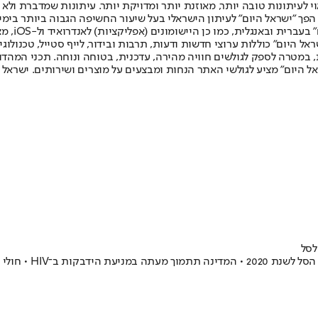
לעיתונות טובה יותר, מאוזנת יותר ומדויקת יותר. עיתונות שמדברת ולא צ
שלום. המהדורה המודפסת הראשונה פורסמה ב-30 ביולי 2007, וב-2010 הפך "ישראל היום" לעיתון הישראלי בעל שי
לחמנוביץ,
ל היום" כוללות ערוצי חדשות ודעות, תרבות ובידור, לייף סטייל, טכנולוגיה
ברית, במטרה לספק לגולשים חוויה מהירה, עדכנית, בטוחה ונוחה. תכני המה
ל היום" מציע לגולשי האתר הנחות ומבצעים על מוצרים ושירותים. ישראל 
טחול כתנאי לטיפול תרופתי