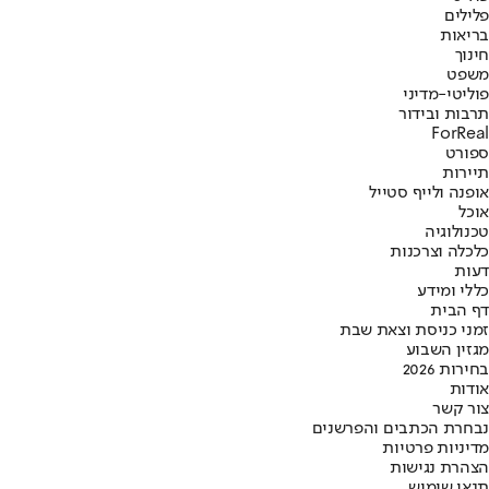
פלילים
בריאות
חינוך
משפט
פוליטי-מדיני
תרבות ובידור
ForReal
ספורט
תיירות
אופנה ולייף סטייל
אוכל
טכנולוגיה
כלכלה וצרכנות
דעות
כללי ומידע
דף הבית
זמני כניסת וצאת שבת
מגזין השבוע
בחירות 2026
אודות
צור קשר
נבחרת הכתבים והפרשנים
מדיניות פרטיות
הצהרת נגישות
תנאי שימוש