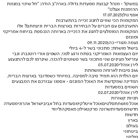
במשקל • מנהל קבוצת מסעדות גדולה בארה"ב הודה: "חל שינוי במגמת
ההזמנות אצלנו"
אסף גולן
17.07.2023
המקומות הכי שווים לחגוג זכייה בהתערבות
התערבתם עם חברים על הבחירות בארצות הברית וניצחתם? אלו
המקומות המומלצים לחגוג את הזכייה בארוחה הנכספת בניחוח אמריקני
ומוגזם
נעמה מגורי-כהן
09.11.2020
בישול מושחת: מתכוני בשר ל-4 ביולי
יום העצמאות האמריקני בפתח ורגע לפני, השפים אורי רוטנברג וגבי
עזריאל מציגים שני מתכוני בשר פשוטים להכנה, שיגרמו לכם להתגעגע
לירן אוהלי
03.07.2020
244 סיבות לארוחה מושחתת
יום הולדת הוא תמיד סיבה למסיבה, במיוחד כשמדובר בארצות הברית,
המדינה שמקדשת את האוכל המוגזם • אספנו עבורכם את המבצעים
השווים במסעדות
לירן אוהלי
02.07.2020
תגיות קשורות
אוכל מושחת
סלטים
אוכל איטלקי
מסעדות בתל אביב
ישראל אהרוני
מסעדה
חדשה
מסעדות
שרונה מרקט
אילון מאסק
הוליווד
חדשות
בארץ
בעולם
ביטחוני
פוליטי