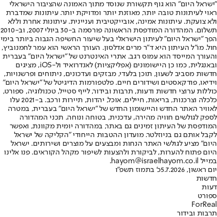
"ישראל היום" הוא גוף תקשורת שנוסד מתוך האמונה שהציבור הישראלי
ראוי לעיתונות טובה יותר, מאוזנת יותר ומדויקת יותר. עיתונות שמדברת
ולא צועקת. עיתונות אמינה, אובייקטיבית ועניינית. עיתונות אחרת וללא
תשלום. המהדורה המודפסת הראשונה פורסמה ב-30 ביולי 2007, וב-2010
הפך "ישראל היום" לעיתון הישראלי בעל שיעור החשיפה הגבוה ביותר בימי
חול. מו"ל העיתון היא ד"ר מרים אדלסון. העורך הראשי הוא עמר לחמנוביץ,
והעורך המייסד הוא עמוס רגב. אתרי האינטרנט של "ישראל היום" בעברית
ובאנגלית, כמו כן היישומונים (אפליקציות) לאנדרואיד ול-iOS, מציגים
חדשות מסביב לשעון, תוכן בלעדי, מבזקים ועדכונים, ניתוחים ופרשנויות,
וידיאו, פודקאסטים ושידורים חיים. פלטפורמות הדיגיטל של "ישראל היום"
כוללות ערוצי חדשות ודעות, תרבות ובידור, לייף סטייל, טכנולוגיה, ספורט,
כלכלה וצרכנות, בריאות, חיילים, אוכל, יהדות, תיירות ורכב. ב-2021 עלו
לאוויר האתר החדש והיישומון החדש של "ישראל היום" בעברית, במטרה
לספק לגולשים חוויה מהירה, עדכנית, בטוחה ונוחה. תכני המהדורה
המודפסת של העיתון זמינים גם באתר, במהדורה יומית מקוונת, ואפשר
לקבל אותם גם בניוזלטר. מועדון ההטבות הייחודי "הקליקה של ישראל
היום" מציע לגולשי האתר הנחות ומבצעים על מוצרים ושירותים. ישראל
היום פתוח להערות, לביקורת ולהצעות לשיפור מקהל הקוראים. פנו אלינו
במייל hayom@israelhayom.co.il.
יום ראשון, 5.7.2026
כ' בתמוז תשפ"ו
חדשות
דעות
ספורט
ForReal
תרבות ובידור