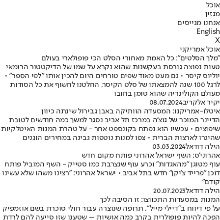
אוכל
מגזין
אנחנו מגייסים
English
X
אוכל אמריקני
"מלך הסלטים": כל האמת מאחורי הסלט הכי פופולארי בעולם
טעות נפוצה גורסת בעקשנות שהוא נקרא על שמו של הדיקטטור הרומאי
יוליוס קיסר • גם מעט מאוד שפים טורחים היום להכין אותו "לפי הספר" •
לרגל 100 שנה להמצאתו של סלט הקיסר, החלטנו לחשוף את כל הסודות
מעולם הקולינריה שהוא טומן בחובו
יקיר אלקריב
08.07.2024
איטלו-אמריקנו: המסעדה הוותיקה באבן גבירול שינתה כיוון
הדיינר המוכר של גוצ'ה במרכז תל אביב נסגר למשך כמה חודשים לטובת
שיפוצים • עכשיו הוא נפתח בקונספט אחר - על טהרת המנות האיטלקיות
שהיגרו לארצות הברית • צפו למנות נוטפות גבינה במחירים הוגנים
הילה דודאל
03.03.2024
אהרוני'ס: השף ישראל אהרוני פותח מקום חדש
עוף מטוגן "מהאגדות" וכרע עוף שנצרבת כמו סטייק - השף המוביל פותח
דוכן "פרייד צ'יקן" חדש בתל אביב • ישראל אהרוני: "רצינו משהו שלא עשינו
קודם"
הילה דודאל
20.07.2023
המנות במסעדות התכווצו: זו הסיבה לכך
על פי דיווח ב"דיילי מייל", תרופה שנוצרה עבור חולי סוכרת בשם אוזמפיק
הפכה להיות פופולרית בקרב כמה אושיות – שטענו שזו סייעה להם לרדת