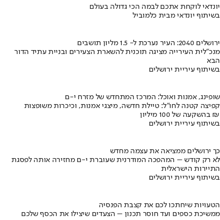
יונדאי לוקחת אתכם לבמה הכי גדולה בעולם
בשיתוף יונדאי מבית כלמוביל
ירושלים 2040: העיר נערכת ל- 1.5 מליון תושבים
מנכ"לית העירייה מציגה תוכנית להשארת הצעירים ובניית עתיד הדור
הבא
בשיתוף עיריית ירושלים
שופינג, אמנות ואוכל: המרכז המתחדש של מזרח י-ם
קפיצה קטנה לחו"ל: טיילת חדשה, מיצגי אמנות, וכיכרות משופצות
בהשקעה של 100 מיליון ₪
בשיתוף עיריית ירושלים
כך ירושלים ממציאה את עצמה מחדש
לא רק קודש – המהפכה המודרנית שעוברת י-ם מחזירה אותה לפסגת
התיירות הישראלית
בשיתוף עיריית ירושלים
הטעויות שיחתכו לכם את קצבת הפנסיה
ממשיכת כספים ועד חוסר תכנון – הצעדים שיצילו את הכסף שלכם