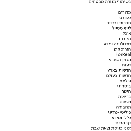
בשיתוף מנורה מבטחים
מדורים
ספורט
תרבות ובידור
לייף סטייל
אוכל
תיירות
טכנולוגיה ומדע
הורוסקופ
ForReal
מגזין השבוע
דעות
חדשות בארץ
חדשות בעולם
פוליטי
ביטחוני
חינוך
בריאות
משפט
תחבורה
פוליטי-מדיני
כללי ומידע
דף הבית
זמני כניסת וצאת שבת