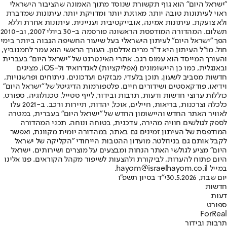
"ישראל היום" הוא גוף תקשורת שנוסד מתוך האמונה שהציבור הישראלי
ראוי לעיתונות טובה יותר, מאוזנת יותר ומדויקת יותר. עיתונות שמדברת
ולא צועקת. עיתונות אמינה, אובייקטיבית ועניינית. עיתונות אחרת וללא
תשלום. המהדורה המודפסת הראשונה פורסמה ב-30 ביולי 2007, וב-2010
הפך "ישראל היום" לעיתון הישראלי בעל שיעור החשיפה הגבוה ביותר בימי
חול. מו"ל העיתון היא ד"ר מרים אדלסון. העורך הראשי הוא עמר לחמנוביץ,
והעורך המייסד הוא עמוס רגב. אתרי האינטרנט של "ישראל היום" בעברית
ובאנגלית, כמו כן היישומונים (אפליקציות) לאנדרואיד ול-iOS, מציגים
חדשות מסביב לשעון, תוכן בלעדי, מבזקים ועדכונים, ניתוחים ופרשנויות,
וידיאו, פודקאסטים ושידורים חיים. פלטפורמות הדיגיטל של "ישראל היום"
כוללות ערוצי חדשות ודעות, תרבות ובידור, לייף סטייל, טכנולוגיה, ספורט,
כלכלה וצרכנות, בריאות, חיילים, אוכל, יהדות, תיירות ורכב. ב-2021 עלו
לאוויר האתר החדש והיישומון החדש של "ישראל היום" בעברית, במטרה
לספק לגולשים חוויה מהירה, עדכנית, בטוחה ונוחה. תכני המהדורה
המודפסת של העיתון זמינים גם באתר, במהדורה יומית מקוונת, ואפשר
לקבל אותם גם בניוזלטר. מועדון ההטבות הייחודי "הקליקה של ישראל
היום" מציע לגולשי האתר הנחות ומבצעים על מוצרים ושירותים. ישראל
היום פתוח להערות, לביקורת ולהצעות לשיפור מקהל הקוראים. פנו אלינו
במייל hayom@israelhayom.co.il.
יום שבת, 30.5.2026
י"ד בסיון תשפ"ו
חדשות
דעות
ספורט
ForReal
תרבות ובידור