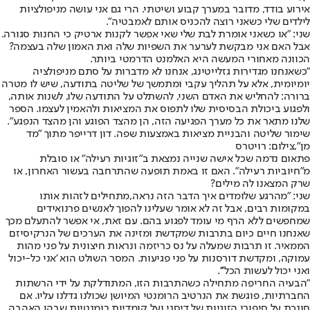
אירוע בודד, מדובר במערך קבוע ושיטתי. הרי גם אני עושה מניפולציות
לילדים שלי כשאני רוצה להכניס אותם לאמבטיה".
שני: "או כשאני אומרת לבת שלי שאי אפשר לקנות ארטיק כי החנות סגורה.
אבל האם אני מבקשת לערער את השפיות שלה ואת האמון שלה בעצמה?
הכוונה מאחורי המעשה היא האלמנט הדרמטי ביותר.
"כשאנחנו מגדירות גזלייטינג, אנחנו לא מדברות על סתם מניפולציה
יומיומית, אלא על תהליך עקבי ומתמשך של שליטה בתודעה, שיש לו מטרה
ברורה: להחליש את האדם השני, להשתלט על התודעה שלו, לשנות אותה,
ולפגוע ביכולת הבסיסית שלו לתפוס את המציאות ולהאמין לעצמו. הספר
שלנו מתאר את כל מערך הפגיעה הזה, הן מהצד הפוגע והן מהצד הנפגע".
שימור שליטה והבניית מציאות באמצעות שפה. דון דרייפר מתוך "מד
מן",צילום: רויטרס
פתאום נדמה שכל אישה שנייה נמצאת ב"זוגיות רעילה" או סובלת
מ"חיוביות רעילה". האם זו באמת תופעה שהתרחבה בעשור האחרון, או
שרק המצאנו לה מילים?
שני: "מהרגע שלומדים איך הדבר הזה נראה,
מתחילים לזהות אותו
במקומות רבים
, אבל זה לא אומר שעלינו להפוך לאנשים פרנואידים
שמחפשים ללא הרף מי עומד לפגוע בהם. עם זאת, אי אפשר להתעלם מכך
שאנחנו חיים כיום בתרבות שמקדשת ומזינה את הערכים של הנרקיסיזם
הממאיר. זו תרבות שמעלה על נס כריזמה ונראות חיצונית על פני מהות
עמוקה, ומקדשת דורסנות על פני פגיעות. המסר השולט הוא 'אני כל-יכול
ואני יכול לעשות הכל'''.
"הבעיה החריפה מתחילה כשהתרבות הזו, המתודלקת על ידי הרשתות
החברתיות, פוגשת את הנרטיב הרומנטי המיושן שכולנו גדלנו עליו. אם
חונכת על סיפורי הזוגיות של דיסני ועל קומדיות רומנטיות שבהן האהבה