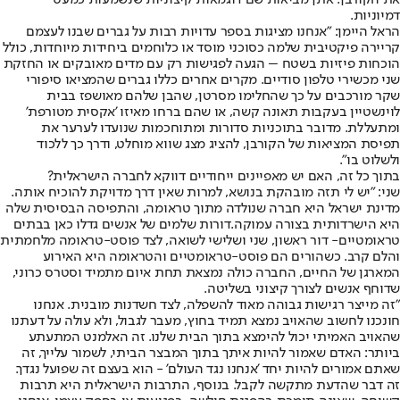
דמיוניות.
הראל היימן: "אנחנו מציגות בספר עדויות רבות על גברים שבנו לעצמם
קריירה פיקטיבית שלמה כסוכני מוסד או כלוחמים ביחידות מיוחדות, כולל
הוכחות פיזיות בשטח – הגעה לפגישות רק עם מדים מאובקים או החזקת
שני מכשירי טלפון סודיים. מקרים אחרים כללו גברים שהמציאו סיפורי
שקר מורכבים על כך שהחלימו מסרטן, שהבן שלהם מאושפז בבית
לוינשטיין בעקבות תאונה קשה, או שהם ברחו מאיזו 'אקסית מטורפת'
ומתעללת. מדובר בתוכניות סדורות ומתוחכמות שנועדו לערער את
תפיסת המציאות של הקורבן, להציג מצג שווא מוחלט, ודרך כך ללכוד
ולשלוט בו".
בתוך כל זה, האם יש מאפיינים ייחודיים דווקא לחברה הישראלית?
שני: "יש לי תזה מובהקת בנושא, למרות שאין דרך מדויקת להוכיח אותה.
מדינת ישראל היא חברה שנולדה מתוך טראומה, והתפיסה הבסיסית שלה
היא הישרדותית בצורה עמוקה.
דורות שלמים של אנשים גדלו כאן בבתים
טראומטיים
- דור ראשון, שני ושלישי לשואה, לצד פוסט-טראומה מלחמתית
והלם קרב. כשהורים הם פוסט-טראומטיים ו
הטראומה היא האירוע
המארגן של החיים, החברה כולה נמצאת תחת איום מתמיד וסטרס כרוני
,
שדוחף אנשים לצורך קיצוני בשליטה.
"זה מייצר רגישות גבוהה מאוד להשפלה, לצד חשדנות מובנית. אנחנו
חונכנו לחשוב שהאויב נמצא תמיד בחוץ, מעבר לגבול, ולא עולה על דעתנו
שהאויב האמיתי יכול להימצא בתוך הבית שלנו. זה האלמנט המתעתע
ביותר: האדם שאמור להיות איתך בתוך המבצר הביתי, לשמור עלייך, זה
שאתם אמורים להיות יחד 'אנחנו נגד העולם' - הוא בעצם זה שפועל נגדך.
זה דבר שהדעת מתקשה לקבל. בנוסף, התרבות הישראלית היא תרבות