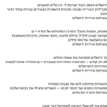
ירושלים 2040: העיר נערכת ל- 1.5 מליון תושבים
מנכ"לית העירייה מציגה תוכנית להשארת הצעירים ובניית עתיד הדור
הבא
בשיתוף עיריית ירושלים
שופינג, אמנות ואוכל: המרכז המתחדש של מזרח י-ם
קפיצה קטנה לחו"ל: טיילת חדשה, מיצגי אמנות, וכיכרות משופצות
בהשקעה של 100 מיליון ₪
בשיתוף עיריית ירושלים
כך ירושלים ממציאה את עצמה מחדש
לא רק קודש – המהפכה המודרנית שעוברת י-ם מחזירה אותה לפסגת
התיירות הישראלית
בשיתוף עיריית ירושלים
הטעויות שיחתכו לכם את קצבת הפנסיה
ממשיכת כספים ועד חוסר תכנון – הצעדים שיצילו את הכסף שלכם
בשיתוף מנורה מבטחים
אתם עוד לא שם? הטיסה למונדיאל כבר יצאה