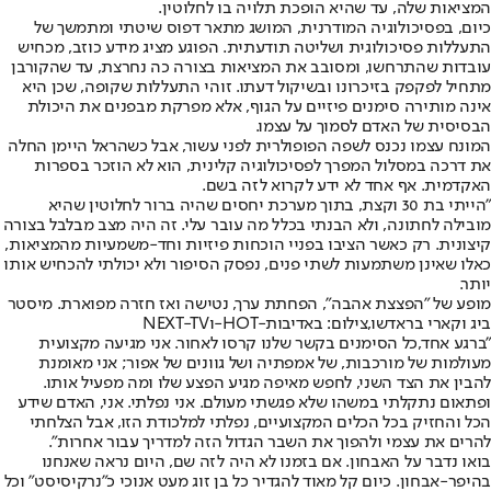
המציאות שלה, עד שהיא הופכת תלויה בו לחלוטין.
כיום, בפסיכולוגיה המודרנית, המושג מתאר דפוס שיטתי ומתמשך של
התעללות פסיכולוגית ושליטה תודעתית. הפוגע מציג מידע כוזב, מכחיש
עובדות שהתרחשו, ומסובב את המציאות בצורה כה נחרצת, עד שהקורבן
מתחיל לפקפק בזיכרונו ובשיקול דעתו. זוהי התעללות שקופה, שכן היא
אינה מותירה סימנים פיזיים על הגוף, אלא מפרקת מבפנים את היכולת
הבסיסית של האדם לסמוך על עצמו.
המונח עצמו נכנס לשפה הפופולרית לפני עשור, אבל כשהראל היימן החלה
את דרכה במסלול המפרך לפסיכולוגיה קלינית, הוא לא הוזכר בספרות
האקדמית. אף אחד לא ידע לקרוא לזה בשם.
"הייתי בת 30 וקצת, בתוך מערכת יחסים שהיה ברור לחלוטין שהיא
מובילה לחתונה, ולא הבנתי בכלל מה עובר עלי. זה היה מצב מבלבל בצורה
קיצונית. רק כאשר הציבו בפניי הוכחות פיזיות וחד-משמעיות מהמציאות,
כאלו שאינן משתמעות לשתי פנים, נפסק הסיפור ולא יכולתי להכחיש אותו
יותר.
מופע של "הפצצת אהבה", הפחתת ערך, נטישה ואז חזרה מפוארת. מיסטר
ביג וקארי בראדשו,צילום: באדיבות-HOT-וNEXT-TV
"ברגע אחד,
כל הסימנים בקשר שלנו קרסו לאחור
. אני מגיעה מקצועית
מעולמות של מורכבות, של אמפתיה ושל גוונים של אפור; אני מאומנת
להבין את הצד השני, לחפש מאיפה מגיע הפצע שלו ומה מפעיל אותו.
ופתאום נתקלתי במשהו שלא פגשתי מעולם. אני נפלתי. אני, האדם שידע
הכל והחזיק בכל הכלים המקצועיים, נפלתי למלכודת הזו, אבל הצלחתי
להרים את עצמי ולהפוך את השבר הגדול הזה למדריך עבור אחרות".
בואו נדבר על האבחון. אם בזמנו לא היה לזה שם, היום נראה שאנחנו
בהיפר-אבחון. כיום קל מאוד להגדיר כל בן זוג מעט אנוכי כ"נרקיסיסט" וכל