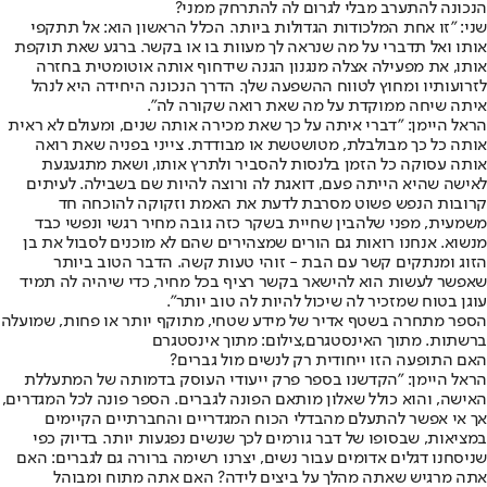
הנכונה להתערב מבלי לגרום לה להתרחק ממני?
שני: "זו אחת המלכודות הגדולות ביותר. הכלל הראשון הוא: אל תתקפי
אותו ואל תדברי על מה שנראה לך מעוות בו או בקשר. ברגע שאת תוקפת
אותו, את מפעילה אצלה מנגנון הגנה שידחוף אותה אוטומטית בחזרה
לזרועותיו ומחוץ לטווח ההשפעה שלך. הדרך הנכונה היחידה היא לנהל
איתה שיחה ממוקדת על מה שאת רואה שקורה לה".
הראל היימן: "דברי איתה על כך שאת מכירה אותה שנים, ומעולם לא ראית
אותה כל כך מבולבלת, מטושטשת או מבודדת. צייני בפניה שאת רואה
אותה עסוקה כל הזמן בלנסות להסביר ולתרץ אותו, ושאת מתגעגעת
לאישה שהיא הייתה פעם, דואגת לה ורוצה להיות שם בשבילה. לעיתים
קרובות הנפש פשוט מסרבת לדעת את האמת וזקוקה להוכחה חד
משמעית, מפני שלהבין שחיית בשקר כזה גובה מחיר רגשי ונפשי כבד
מנשוא. אנחנו רואות גם הורים שמצהירים שהם לא מוכנים לסבול את בן
הזוג ומנתקים קשר עם הבת - זוהי טעות קשה. הדבר הטוב ביותר
שאפשר לעשות הוא להישאר בקשר רציף בכל מחיר, כדי שיהיה לה תמיד
עוגן בטוח שמזכיר לה שיכול להיות לה טוב יותר".
הספר מתחרה בשטף אדיר של מידע שטחי, מתוקף יותר או פחות, שמועלה
ברשתות. מתוך האינסטגרם,צילום: מתוך אינסטגרם
האם התופעה הזו ייחודית רק לנשים מול גברים?
הראל היימן: "הקדשנו בספר פרק ייעודי העוסק בדמותה של המתעללת
האישה, והוא כולל שאלון מותאם הפונה לגברים. הספר פונה לכל המגדרים,
אך אי אפשר להתעלם מהבדלי הכוח המגדריים והחברתיים הקיימים
במציאות, שבסופו של דבר גורמים לכך שנשים נפגעות יותר. בדיוק כפי
שניסחנו דגלים אדומים עבור נשים, יצרנו רשימה ברורה גם לגברים: האם
אתה מרגיש שאתה מהלך על ביצים לידה? האם אתה מתוח ומבוהל