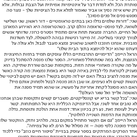
פותרת הכל, ולא למדת דבר על אינטימיות אמיתית ועל הצבת גבולות, אלא
רק שיש איזה נסיך או אביר שאמור למלא את כל הציפיות שלך - נוצר פה
מפגש פנים אל פנים מסוכן".
שני: "דורות שלמים גדלו כאן בבתים טראומטיים - דור ראשון, שני ושלישי
לשואה, לצד פוסט-טראומה והלם קרב. כשהטראומה היא האירוע המארגן
של החיים, החברה נמצאת תחת איום מתמיד וסטרס כרוני, שדוחף אנשים
לצורך קיצוני בשליטה. זה מייצר רגישות גבוהה להשפלה, לצד חשדנות
מובנית. אנחנו חונכנו לחשוב שהאויב נמצא מעבר לגבול, ולא עולה על
דעתנו שהוא יכול להימצא בתוך הבית שלנו"
הראל היימן: "הדימויים התרבותיים הללו עוסקים תמיד בחזות החיצונית
הנוצצת, ולא במה שמתחולל מאחוריה. הספר שלנו מנסה להסתכל בדיוק
על מה שקורה מאחורי אותה חזות, במקומות שבהם שוררת שתיקה. הוא
מעניק לקוראת כלי לבדוק באיזה קשר היא באמת נמצאת: מה קורה כאשר
את מנסה להציב גבול? האם יש לזה מקום בקשר? האם יש מקום לביטוי של
רגשות קשים ולא נעימים, או שבן הזוג מנסה לבטל ולמחוק אותם מיד?
האם הוא מסוגל לקחת אחריות על מעשיו, או שהוא תמיד מפנה את
האשמה אלייך ואל שאר העולם?"
שני: "בכל קשר בריא יש קונפליקטים, משברים קשים ותקופות שבהן אנחנו
לא טובים אחד לשני, אבל הדינמיקה הכללית היא של התפתחות. קשר
רעיל, לעומת זאת, נע רק בכיוון אחד: דמות אחת הולכת ותופחת, גדלה
ומוחקת את הדמות השנייה לחלוטין".
הראל היימן: "גם אם הקשר מתחיל במקום גבוה, מלהיב וחזק, הווקטור שלו
תמיד מופנה כלפי מטה – זה מסלול של הרס, לא של צמיחה".
אחד הפרקים המרתקים בספר עוסק בבניית "סיפור חיים כוזב" כדי ללכוד
את הקורבן. אתן מביאות שם דוגמאות קיצוניות שנשמעות כמעט