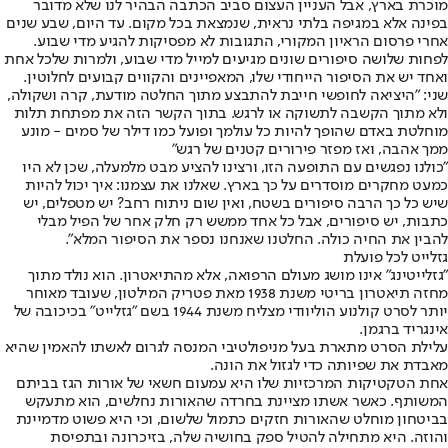
מוכרת בארץ, אבל העניין העצום סביב הכתבה הבהיר לנו שלא מדובר
בפינה אלא במגיפה בלתי נראית, שנמצאת בכל מקום. עד היום, שבע שנים
אחרי פרסום הראיון המקורי, התגובות לא מפסיקות להגיע מדי שבוע.
לפחות שלושה סיפורים שונים מגיעים למייל מדי שבוע, ולמרות שלכל אחת
ואחד יש את הסיפור הייחודי שלו, המאפיינים והקווים קבועים לחלוטין.
שני: "היציאה לחופשי חייבת להתבצע מתוך החלטה מודעת, קרה ושקולה,
ולא מתוך הקשבה לתשוקה או לרגש. בתוך הקשר הזה את מפתחת תלות
מוחלטת באדם שהופך להיות כל עולמך ופועל כמו דילר של סמים - מונע
ממך אהבה, ואז מפזר פירורים קטנים של רגש"
"כולנו נפגשים עם התופעה הזו, ורצינו להציע מבט מלמעלה, שכן לא היו
כמעט מחקרים מוסדרים על כך בארץ. שאלנו את עצמנו: איך יכול להיות
שיש כל כך הרבה סיפורים בשטח, ואין שום ניתוח רחב? יש מטפלים, יש
כתבות, יש סיפורים, אבל כל אחד ממשש רק חלק אחר של הפיל מבלי
להבין את החיה כולה. החלטנו שאנחנו נספר את הסיפור המלא".
גזלייט לכל פועלת
"גזלייטינג" אינו מושג מעולם הרפואה, אלא מהתיאטרון. הוא נולד מתוך
מחזה תיאטרון בריטי משנת 1938 מאת פטריק המילטון, שעובד מאוחר
יותר לסרט קולנוע הוליוודי מצליח משנת 1944 בשם "גזלייט" בכיכובה של
אינגריד ברגמן.
עלילת הסרט מתארת בעל מניפולטיבי המנסה לגרום לאשתו להאמין שהיא
מאבדת את שפיותה כדי לגזול את הונה.
אחת הטקטיקות המרכזיות שלו היא עמעום חשאי של אורות הגז בביתם
המשותף. כאשר אשתו מציינת בחרדה שהאורות נחלשים, הוא מתעקש
בביטחון מוחלט שהאורות חזקים כתמול שלשום, וכי היא פשוט מדמיינת
והוזה. היא מתחילה להטיל ספק בחושיה שלה, בזיכרונה ובתפיסת