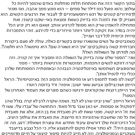
בתוך הקשר הזה את מפתחת תלות מוחלטת באדם שהופך להיות כל
עולמך, והוא פועל כמו דילר של סמים – הוא מונע ממך אהבה, ואז מפזר
לך
פירורים קטנים של רגש ויחס
שעוזרים לך לעבור את הרגעים הקשים. הוא
מעניק לך את ה'מנה' הזו בדיוק כשאת נמצאת באי-שקט קיצוני, ואת
מתחילה להאמין שרק הוא מסוגל להרגיע אותך, ושאם הוא רק יגיע הכל
יהיה בסדר. את זקוקה ליותר ויותר פירורים כדי להירגע. זוהי התמכרות
פיזית וכימית לכל דבר ועניין".
כשמביטים על נשים שנשארו שנים בקשרים כאלה, עולה לא פעם ביקורת
חברתית קשה בטוקבקים: 'איך היא נשארה שם? היא טיפשה? היא חלשה?'.
מה למדתן על השאלות האלו?
שני: "הספר שלנו עונה בדיוק על השאלה הזו ומסביר איך זה קורה. וזה
קורה דווקא לנשים החכמות, המוכשרות והרגישות ביותר - מפני
שהפוגעים השתמשו באינטליגנציה הגבוהה ובאמפתיה המפותחת שלהן
ככלי כדי להפיל אותן".
"קשה לנו מאוד לתפוס רוע או מניפולציה מהסוג הזה באינטימיות". הראל
היימן ושני,צילום: אבישג שאר ישוב; איפור: ורד בדוסה רוטרו
איך הייתן רוצות שהקוראים ירגישו כשהם סוגרים את העמוד האחרון של
הספר?
הראל היימן: "שהן יבינו שהן לא לבד, ושמה שקרה להן לא קרה בגלל שהן
'דפוקות' או פגומות. יש כאן שבר גדול מאוד. התחושה של 'עבדו עלי, עשו לי
את זה' היא קשה, מפני שאת לא רק מאבדת את בן הזוג, אלא את מאבדת
את כל מה שחשבת שהזוגיות הזו מייצגת. את מאבדת את עולמך היציב,
וכל הזיכרונות שלך דורשים עיבוד מחדש. את עוצרת ושואלת: 'רגע, מה זה
בעצם היה?'. לא נותר אפילו מקום להתגעגע אליו, כי הכל נצבע בדיעבד
בשקרים ובמניפולציה. וזה לא חייב להיות סיפור קיצוני על חיים מדומיינים