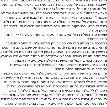
ומלבד אישה זרה שהגיעה לארוחת הבוקר. "נסענו כדי לכתוב", מספרת שני,
"ישבנו ודיברנו בקול על הספר. באותו רגע היא ניגשה אלינו ושאלה בהיסוס:
"על מה אתן כותבות? על נרקיסיזם? גברים רעילים?"
כשהשבנו בחיוב, היא שמה יד על הלב ואמרה: "לא, את הסיפור שלי עוד לא
שמעתן". המפגש הזה לא היה מקרי; הוא חזר על עצמו שוב ושוב לאורך
שנות העבודה על הפרויקט. "לכולם יש סיפור כזה", הן אומרות, "זה כולנו,
כולנו כל הזמן, בכל מקום. ואנחנו מנסות לסגור את הפרצה הזו, לייצר בה
היגיון וסדר".
עושים סדר בעולם הגזלייטינג, הנרקיסיזם והזוגיות הרעילה // קריינות:
שילה רוזנפלד
התוצאה של המסע הזה היא ספר העיון החדש שלהן, "יחסים מסוכנים"
(הוצאת מודן, עורכת: רותם רז), פרי מחקר מקיף של שבע שנים. זהו הספר
הראשון מסוגו בשפה העברית העוסק באופן ממוקד בתופעות של
גזלייטינג,
נרקיסיזם וזוגיות רעילה
. הספר משתייך לסוגת ה"סלף הלפ" (עזרה עצמית),
והוא מציג בכתיבה קולחת ונגישה, המשלבת ציטוטים מהתרבות
הפופולרית, סיפורים אישיים ומחקרים פסיכולוגיים, ואת המאפיינים
המורכבים של מערכות היחסים הללו.
יתרונו המובהק של הספר טמון ברלוונטיות שלו לימינו: כמעט בלתי אפשרי
לשבת כיום לקפה עם חברה, לגלול ברשתות החברתיות או להאזין לשיחות
אקראיות מבלי להיתקל בסיפור אישי על זוגיות נרקיסיסטית או על בן זוג
שתלטני שבודד את בת זוגו מסביבתה. תוסיפו לזה שהשפה הטיפולית
הפכה לחלק בלתי נפרד מהשיח היומיומי; מילים כמו "הכלה", "
דגלים
אדומים
", "גרומינג", "חיוביות רעילה" ו"פרקטיקות של שליטה" שגורות בפי
כל. עם זאת, יכולת ההפצה וההשטחה של המדיות החברתיות גרמה לכולנו
לחפש תסמינים ולאבחן מערכות יחסים מורכבות בהינף סרטון טיקטוק