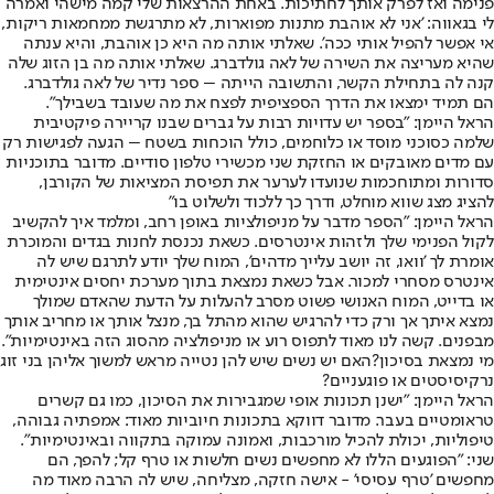
פנימה ואז לפרק אותך לחתיכות. באחת ההרצאות שלי קמה מישהי ואמרה
לי בגאווה: 'אני לא אוהבת מתנות מפוארות, לא מתרגשת ממחמאות ריקות,
אי אפשר להפיל אותי ככה'. שאלתי אותה מה היא כן אוהבת, והיא ענתה
שהיא מעריצה את השירה של לאה גולדברג. שאלתי אותה מה בן הזוג שלה
קנה לה בתחילת הקשר, והתשובה הייתה – ספר נדיר של לאה גולדברג.
הם תמיד ימצאו את הדרך הספציפית לפצח את מה שעובד בשבילך".
הראל היימן: "בספר יש עדויות רבות על גברים שבנו קריירה פיקטיבית
שלמה כסוכני מוסד או כלוחמים, כולל הוכחות בשטח – הגעה לפגישות רק
עם מדים מאובקים או החזקת שני מכשירי טלפון סודיים. מדובר בתוכניות
סדורות ומתוחכמות שנועדו לערער את תפיסת המציאות של הקורבן,
להציג מצג שווא מוחלט, ודרך כך ללכוד ולשלוט בו"
הראל היימן: "הספר מדבר על מניפולציות באופן רחב, ומלמד איך להקשיב
לקול הפנימי שלך ולזהות אינטרסים. כשאת נכנסת לחנות בגדים והמוכרת
אומרת לך 'וואו, זה יושב עלייך מדהים', המוח שלך יודע לתרגם שיש לה
אינטרס מסחרי למכור. אבל כשאת נמצאת בתוך מערכת יחסים אינטימית
או בדייט, המוח האנושי פשוט מסרב להעלות על הדעת שהאדם שמולך
נמצא איתך אך ורק כדי להרגיש שהוא מהתל בך, מנצל אותך או מחריב אותך
מבפנים. קשה לנו מאוד לתפוס רוע או מניפולציה מהסוג הזה באינטימיות".
מי נמצאת בסיכון?
האם יש נשים שיש להן נטייה מראש למשוך אליהן בני זוג
נרקיסיסטים או פוגעניים?
הראל היימן: "ישנן תכונות אופי שמגבירות את הסיכון, כמו גם קשרים
טראומטיים בעבר. מדובר דווקא בתכונות חיוביות מאוד: אמפתיה גבוהה,
טיפוליות, יכולת להכיל מורכבות, ואמונה עמוקה בתקווה ובאינטימיות".
שני: "הפוגעים הללו לא מחפשים נשים חלשות או טרף קל; להפך, הם
מחפשים 'טרף עסיסי' - אישה חזקה, מצליחה, שיש לה הרבה מאוד מה