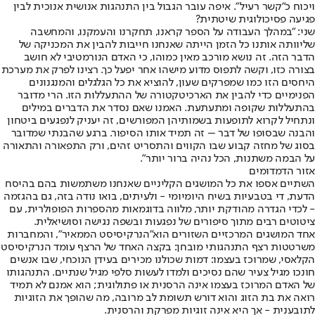
ויכוח כ"קשר רעיל". איפה עובר הגבול בין התנהגות אנושית אנוכית לבין
פגיעה פסיכולוגית שיטתית?
שני: "במהלך העבודה על הספר קראנו, תחקרנו והעמקנו, והמחשבה
שליוותה אותנו כל הזמן הייתה שאנחנו חייבות להבין את המכניקה של
הדבר הזה. זה נושא מורכב מאין כמוהו, כי האדם הנורמטיבי לא חושב
בצורה כזו, וקשה לתפוס מדוע מישהו אחר יפעל כך. רצינו לפרק את מערכת
היחסים הזו כמו שמפרקים שעון, להוציא את כל הגלגלים והמנגנונים
הפנימיים כדי להבין את הארכיטקטורה של ההתעללות הזו. הרי מדובר
בהתעללות שקופה ומתעתעת. האמנו שאם נסדר את הדברים במילים
ונתחיל לקרוא לתופעות בשמותיהן המפורשים, זה יעניק לנפגעים ביטחון
והבנה שבסופו של דבר – זה תמיד אותו הסיפור. ברגע שהבנתי שמדובר
בסוג של מחזה קבוע שבו הקווים והתסריט זהים, ורק התפאורה והתאורה
על הבמה משתנות, הכל נהיה ברור יותר".
אזור הדמדומים
השתיים אספו את כל המושגים הקליניים שאנחנו משתמשות בהם בהיסח
הדעת, די בטבעיות בשיח היומיומי - ולעיתים, בואו נודה בזה, גם בהגזמה
- לכדי הגדרה מהודקת יותר, מלווה בדוגמאות מהספרות הפופולרית, עם
ציטוטים רבים מתוך סיפורים של נפגעות ובשפה נגישה וסושיאלית.
אחד המושגים המרכזיים השזורים הוא
"הנרקיסיסט הממאיר"
, והמחברות
משרטטות רצף התנהגותי מובחן: בקצה האחד של הרצף עומד הנרקיסיסט
הקלאסי, שמרוכז בעצמו: דמות שכולנו מכירים בעידן הנוכחי, שבו אנשים
חונכו מגיל צעיר שהם נסיכים ולמדו לעשות סלפי מגיל שנתיים. התנהגותו
של האדם המרוכז בעצמו אינה הרסנית או פתולוגית; הוא אמנם לא תמיד
רואה את בת הזוג והוא דורש תשומת לב מרובה, מה שהופך את הזוגיות
לתובענית - אך היא אינה זוגיות מפרקת והרסנית.