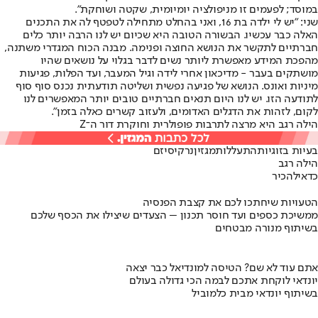
במוסד; לפעמים זו מניפולציה יומיומית, שקטה ושוחקת".
שני: "יש לי ילדה בת 16, ואני בהחלט מתחילה לטפטף לה את התכנים
האלה כבר עכשיו. הבשורה הטובה היא שכיום יש לנו הרבה יותר כלים
חברתיים לתקשר את הנושא החוצה ופנימה. מבנה הכוח המגדרי משתנה,
מהפכת המידע מאפשרת ליותר נשים לדבר בגלוי על נושאים שהיו
מושתקים בעבר - מדיכאון אחרי לידה וגיל המעבר, ועד הפלות, פגיעות
מיניות ואונס. הנושא של פגיעה נפשית ושליטה תודעתית נכנס סוף סוף
לתודעה הזו. יש לנו היום תנאים חברתיים טובים יותר המאפשרים לנו
לקום, לזהות את הדגלים האדומים, ולעזוב קשרים כאלה בזמן".
הילה רגב היא מרצה לתרבות פופולרית וחוקרת דור ה־Z
בעיות בזוגיות
התעללות
מגזין
נרקיסיזם
הילה רגב
כדאי
להכיר
הטעויות שיחתכו לכם את קצבת הפנסיה
ממשיכת כספים ועד חוסר תכנון – הצעדים שיצילו את הכסף שלכם
בשיתוף מנורה מבטחים
אתם עוד לא שם? הטיסה למונדיאל כבר יצאה
יונדאי לוקחת אתכם לבמה הכי גדולה בעולם
בשיתוף יונדאי מבית כלמוביל