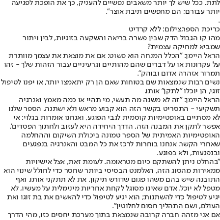
לתת. ככל שיש לך יותר משאבים נפשיים להעניק, כך את הופכת לפגיעה
יותר עבורם; הם מחפשים תיבת אוצר".
.
כריכת הספר,צילום: ללא קרדיט
מהו קו הגבול הדק שבין פשרה בריאה והשקעה בזוגיות, לבין ויתור
שמביא למחיקה עצמית?
הראל היימן: "הכלל המנחה הוא פשוט: אם את מוצאת את עצמך מוותרת
על עקרונות או על דברים שהם מהותיים וגרעיניים עבור הזהות שלך - זהו
תמרור אזהרה אדום ובוהק".
נשים רבות שנמצאות שם בטוחות שאם הן רק יתאמצו יותר, או יפנו לטיפול
זוגי, הן יוכלו "לתקן" אותו.
הראל היימן: "זה לא משנה מה תעשי, מי תהיי או כמה מאמץ ואנרגיה
תשקיעי - התסריט בקשר הזה הוא קבוע מראש ולא ישתנה. הספר שלנו
לא מסתיים באופטימיות קוסמית לגבי הפוגע, ואנחנו אומרות בגלוי: אי
אפשר לתקן את המבנה הזה, הדרך היחידה היא לעזוב ולחתוך הפסדים'.
האופטימיות האמיתית של הספר טמונה ביכולת השיקום וההחלמה
שאחרי הקשר. אנחנו בוחרות לרכז את כל המבט והאנרגיה בנפגעים
ובנפגעות, ולא בפוגע.
"בהחלט ניתן להשתקם כיום מטראומה. לעומת זאת, אצל אישיויות
ממאירות מהסוג הזה, האלמנט הבסיסי ביותר שחסר כדי לחולל שינוי הוא
התובנה שיש בהם משהו פגום שדורש תיקון. את לא תתקני אותו, ואף
מטפל לא יוכל. אדם שאינו מסוגל לקחת אחריות מינימלית על מעשיו, לא
יגיע לטיפול כדי להשתנות; הוא יגיע לטיפול כדי להאשים את בת זוגו ואת
העולם, ושם התהליך חסום לחלוטין".
אם אני מזהה חברה קרובה שנמצאת בתוך מערכת יחסים כזו, מהי הדרך