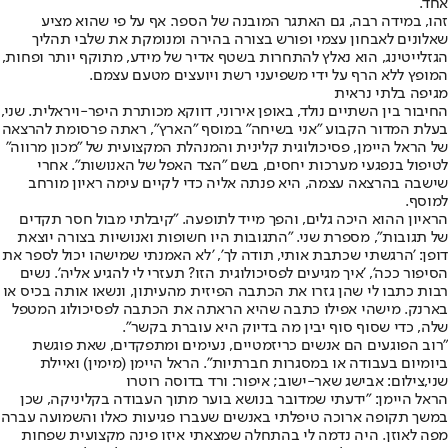
אחד.
זהו, במידה רבה, גם האתגר המובנה של הספר. אף על פי שהוא מציע
שאלונים לאבחון עצמי ופורש בצורה בהירה ומנומקת את שלבי תהליך
הגזלייטינג, הוא נאלץ להתחרות בשטף אדיר של מידע, מתוקף יותר ופחות,
המופץ ללא הרף על ידי משפיעני רשת ויועצים מטעם עצמם.
מגיפה בלתי נראית
החיבור בין השתיים נולד, באופן אירוני, דווקא מכותרת היפר-ויראלית. שני,
בעלת המדור הקבוע ״אני בשיחה" במוסף "הארץ", ראתה פרסומת להרצאה
של הראל היימן, פסיכולוגית קלינית והמנהלת המקצועית של "מכון מרווה"
לטיפול בנפגעי מערכות יחסים, בשם "הצד האפל של האנושות". אחרי
שישבה בהרצאה עצמה, היא פנתה אליה כדי לקיים עימה ראיון מורחב
למוסף.
הראיון ההוא היכה גלים, והפך מייד לתופעה. "קיבלתי מבול חסר תקדים
של תגובות", מספרת שני. "התגובות היו חשופות ואנושיות בצורה יוצאת
דופן: 'הרגשתי שכתבת אותי, תודה לך', 'לא האמנתי שמישהו יכול לספר את
הסיפור ככה', 'איך מגיעים לפסיכולוגית הזו? תעזרי לי להגיע אליה'. נשים
רבות כתבו לי שהן גזרו את הכתבה הפיזית מהעיתון, ונשאו אותה בכיס או
בארנק. מישהי אפילו כתבה שהיא הראתה את הכתבה לפסיכולוג המטפל
שלה, כדי שסוף סוף יבין מה בדיוק היא עוברת בקשר".
"רוב הפוגעים הם אנשים כריזמטיים, נעימים ומתפקדים, שאת פוגשת
ביומיום בעבודה או במסגרות חברתיות". הראל היימן (מימין) ואיילת
שני,צילום: אבישג שאר-ישוב; איפור: ורד בדוסה רוטרו
הראל היימן: "ידעתי שמדובר בנושא בוער מתוך העבודה בקליניקה, שכן
במשך תקופה ארוכה טיפלתי באנשים שעברו פגיעות כאלו והשמועה עברה
מפה לאוזן. היה נדמה לי בהתחלה שמצאתי איזו פינה מקצועית שפחות