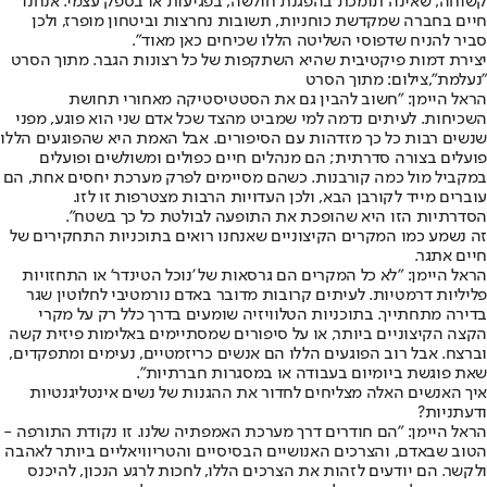
קשוחה, שאינה תומכת בהפגנת חולשה, בפגיעות או בספק עצמי. אנחנו
חיים בחברה שמקדשת כוחניות, תשובות נחרצות וביטחון מופרז, ולכן
סביר להניח שדפוסי השליטה הללו שכיחים כאן מאוד".
יצירת דמות פיקטיבית שהיא השתקפות של כל רצונות הגבר. מתוך הסרט
"נעלמת",צילום: מתוך הסרט
הראל היימן: "חשוב להבין גם את הסטטיסטיקה מאחורי תחושת
השכיחות. לעיתים נדמה למי שמביט מהצד שכל אדם שני הוא פוגע, מפני
שנשים רבות כל כך מזדהות עם הסיפורים. אבל האמת היא שהפוגעים הללו
פועלים בצורה סדרתית; הם מנהלים חיים כפולים ומשולשים ופועלים
במקביל מול כמה קורבנות. כשהם מסיימים לפרק מערכת יחסים אחת, הם
עוברים מייד לקורבן הבא, ולכן העדויות הרבות מצטרפות זו לזו.
הסדרתיות הזו היא שהופכת את התופעה לבולטת כל כך בשטח".
זה נשמע כמו המקרים הקיצוניים שאנחנו רואים בתוכניות התחקירים של
חיים אתגר.
הראל היימן: "לא כל המקרים הם גרסאות של '
נוכל הטינדר
' או התחזויות
פליליות דרמטיות. לעיתים קרובות מדובר באדם נורמטיבי לחלוטין שגר
בדירה מתחתייך. בתוכניות הטלוויזיה שומעים בדרך כלל רק על מקרי
הקצה הקיצוניים ביותר, או על סיפורים שמסתיימים באלימות פיזית קשה
וברצח. אבל רוב הפוגעים הללו הם אנשים כריזמטיים, נעימים ומתפקדים,
שאת פוגשת ביומיום בעבודה או במסגרות חברתיות".
איך האנשים האלה מצליחים לחדור את ההגנות של נשים אינטליגנטיות
ודעתניות?
הראל היימן: "הם חודרים דרך מערכת האמפתיה שלנו. זו נקודת התורפה -
הטוב שבאדם, והצרכים האנושיים הבסיסיים והטריוויאליים ביותר לאהבה
ולקשר. הם יודעים לזהות את הצרכים הללו, לחכות לרגע הנכון, להיכנס