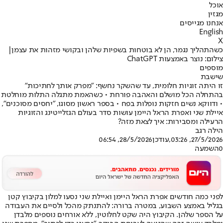
אוכל
מגזין
אנחנו מגייסים
English
X
כשהתהליך נגמר, הן לא בוטחות בשפיות שלהן ובקושי מזהות את עצמן|
צילום: נוצר באמצעות ChatGPT
מוספים
שישבת
זו היתה זוגיות חלומית, עד שהשקר נחשף: "מפרק אותך לחתיכות"
בהתחלה הכל מושלם והאהבה פורחת • כשהאמת מתגלה התלות מוחלטת
• ודווקא נשים חזקות נופלות בפח • בספר ראשון מסוגו, "יחסים מסוכנים",
איילת שני ואפרת הראל היימן עושות סדר בעולם הגזלייטינג והזוגיות
הרעילה ומסבירות: איך לצאת מזה?
הילה רגב
27/5/2026, 03:26
,עודכן
28/5/2026, 06:54
0
השמעה
לפני כמה חודשים אפרת הראל היימן ואיילת שני נסעו למלון בקיבוץ קטן
בגליל באמצע השבוע, במטרה ברורה: להתנתק מהכל ולסיים את העבודה
על הספר שלהן. הקיבוץ היה שקט לחלוטין, ללא אורחים נוספים מלבדן