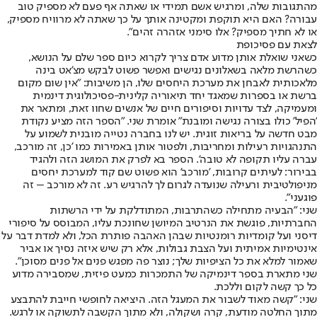
מהתגובות שלה, ומרגיש אשם תמידי או שאתה אף פעם לא מספיק טוב
עבורה? האם היא תוקפת ומקטינה אותך על כך שאתה לא מרוויח מספיק,
או לא חתיך מספיק? אלו סימני אזהרה זהים".
לצאת עם פסיכופת
כשאני שואלת אותן מדוע אדם צריך לקרוא כיום ספר שלם על הנושא,
כשהרשת מלאה בשאלונים נגישים ואפשר פשוט לבקש מצ'אט בינה
מלאכותית לאבחן את מערכת היחסים שלו, הן משיבות: "אין שום מקום
ברשת או בספרות שמאגד יחד תיאוריה קלינית-פסיכולוגית דינמית
ומעמיקה, לצד עדויות וסיפורים חיים של אנשים שחוו זאת, ומתאר את
'הפיל' כולו בצורה נגישה ומובנת" אומרת שני. "הספר הזה מציע נקודת
מבט חדשה על בריאות זוגית. יש לנו בחברה נטייה מובנית לשמוע על
התנהגויות רעילות ומחריבות, ולפטור אותן באמירות כמו 'כן, זה מורכב,
עברה עליו תקופה לא טובה'. הספר בא לפרק את המושג הזה ולהגיד
בבירור: לעיתים קרובות, 'מורכב' הוא פשוט שם קוד למערכת יחסים
מניפולטיבית ורעילה שנועדה לגרום לך להרגיש רע. זה לא מורכב – זה
פוגעני".
שני: "הבעיה מתחילה כשהתרבות, המתודלקת על ידי הרשתות
החברתיות, פוגשת את הנרטיב המיושן שחונכת עליו, המבוסס על סיפורי
דיסני ועל קומדיות רומנטיות שבהן האהבה פותרת הכל, ולא למדת דבר על
אינטימיות אמיתית ועל הצבת גבולות, אלא רק שיש איזה נסיך או אביר
שאמור למלא את כל הציפיות שלך; נוצר פה מפגש פנים אל פנים מסוכן".
שני מתארת בספר דינמיקה של התמכרות כמעט פיזית, שמסבירה מדוע
כל כך קשה לקום וללכת.
שני: "קשה מאוד לשבור את המעגל הזה. היציאה לחופשי חייבת להתבצע
מתוך החלטה מודעת, קרה ושקולה, ולא מתוך הקשבה לתשוקה או לרגש.