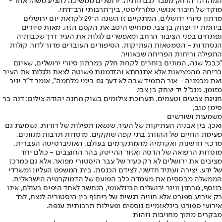
המהדהד הרחק מעבר לגבולותיה. ירושלים ממשיכה להציע משהו אחר -
מוקד של חיבור אנושי, פלורליסטי, בין־תרבותי ורב־דתי.
מרתון סיורי ירושלים, המתקיים זו השנה ה־29 לקראת יום ירושלים
ביוזמת יד יצחק בן צבי, ממחיש היטב את הקסם הזה. מאות סיורים
נפתחים בפני הציבור הרחב ומאפשרים לגלות את העיר דרך שכבותיה
הנסתרות - הסמטאות העתיקות, הסיפורים העוברים מדור לדור, קולות
התפילה וריחות הפריחה שבאוויר.
"כבכל שנה, המונים בוחרים לקחת חלק במרתון סיורי ירושלים, שאינם
בריחה מהמציאות אלא אתנחתא והזדמנות פשוטה לצאת ולגלות את העיר
ואת מכמניה - אור התמיד שבה לא דעך גם בימי מלחמה", אומר ד"ר יניב
מזומן, מנכ"ל יד יצחק בן צבי.
חגיגת צבעים וטעמים. תערוכת צילומים בשוק מחנה יהודה צילום: דנה בר
סימן טוב,
משמעות ושורשים
ואכן, בין אבניה העתיקות של העיר, שנשאו תפילות של דורות, נשמעת גם
פעימת החיים של ההווה: בתי קפה שוקקים, מוסדות תרבות מגוונים,
מרכזי חדשנות ואקדמיה מהמתקדמים בעולם. האוניברסיטה העברית,
מוסדות הרפואה של הדסה ואזור ההייטק בהר החוצבים - כולם יחד
מציבים את ירושלים לא רק כעיר של עבר היסטורי מפואר, אלא גם כמרכז
של ידע, יצירה ועתיד חדשני. לצידם הכנסת, בית המשפט העליון ומשרדי
הממשלה מבססים את מעמדה כלב הפועם של הדמוקרטיה הישראלית.
בנוסף, מרתון ווינר ירושלים הבינלאומי, הנחשב לאחד היפים בעולם, אינו
רק אירוע ספורט אלא חוויה רגשית של ריחוף בין היסטוריה לנצח, לצד
אירועי ספורט בינלאומיים נוספים ופעילות תרבותית ענפה.
מבקרים מתוך מחויבות וזהות