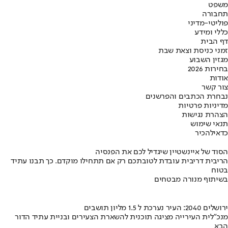
משפט
תחבורה
פוליטי-מדיני
כללי ומידע
דף הבית
זמני כניסת וצאת שבת
מגזין השבוע
בחירות 2026
אודות
צור קשר
נבחרת הכתבים והפרשנים
מדיניות פרטיות
הצהרת נגישות
תנאי שימוש
כדאי
להכיר
הסוד של איינשטיין שיגדיל לכם את הפנסיה
הריבית דריבית עובדת לטובתכם רק אם תתחילו מוקדם. כך תבנו עתיד
בטוח
בשיתוף מנורה מבטחים
ירושלים 2040: העיר נערכת ל 1.5 מליון תושבים
מנכ"לית העירייה מציגה תוכנית להשארת הצעירים ובניית עתיד הדור
הבא