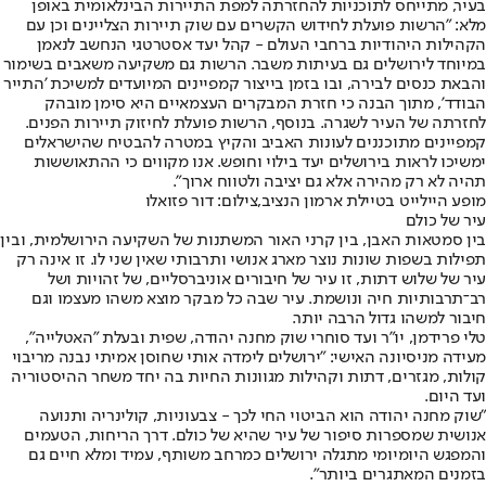
בעיר, מתייחס לתוכניות להחזרתה למפת התיירות הבינלאומית באופן
מלא: "הרשות פועלת לחידוש הקשרים עם שוק תיירות הצליינים וכן עם
הקהילות היהודיות ברחבי העולם - קהל יעד אסטרטגי הנחשב לנאמן
במיוחד לירושלים גם בעיתות משבר. הרשות גם משקיעה משאבים בשימור
והבאת כנסים לבירה, ובו בזמן בייצור קמפיינים המיועדים למשיכת 'התייר
הבודד', מתוך הבנה כי חזרת המבקרים העצמאיים היא סימן מובהק
לחזרתה של העיר לשגרה. בנוסף, הרשות פועלת לחיזוק תיירות הפנים.
קמפיינים מתוכננים לעונות האביב והקיץ במטרה להבטיח שהישראלים
ימשיכו לראות בירושלים יעד בילוי וחופש. אנו מקווים כי ההתאוששות
תהיה לא רק מהירה אלא גם יציבה ולטווח ארוך".
מופע היילייט בטיילת ארמון הנציב,צילום: דור פזואלו
עיר של כולם
בין סמטאות האבן, בין קרני האור המשתנות של השקיעה הירושלמית, ובין
תפילות בשפות שונות נוצר מארג אנושי ותרבותי שאין שני לו. זו אינה רק
עיר של שלוש דתות, זו עיר של חיבורים אוניברסליים, של זהויות ושל
רב־תרבותיות חיה ונושמת. עיר שבה כל מבקר מוצא משהו מעצמו וגם
חיבור למשהו גדול הרבה יותר.
טלי פרידמן, יו"ר ועד סוחרי שוק מחנה יהודה, שפית ובעלת "האטלייה",
מעידה מניסיונה האישי: "ירושלים לימדה אותי שחוסן אמיתי נבנה מריבוי
קולות, מגזרים, דתות וקהילות מגוונות החיות בה יחד משחר ההיסטוריה
ועד היום.
"שוק מחנה יהודה הוא הביטוי החי לכך - צבעוניות, קולינריה ותנועה
אנושית שמספרות סיפור של עיר שהיא של כולם. דרך הריחות, הטעמים
והמפגש היומיומי מתגלה ירושלים כמרחב משותף, עמיד ומלא חיים גם
בזמנים המאתגרים ביותר".