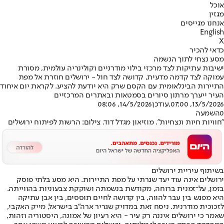
אוכל
מגזין
אנחנו מגייסים
English
X
כדאי להכיר
מסע נצחי לתוך הנשמה
ישיבות עתיקות לצד מרכזי בילוי מודרניים וקולינריה עולמית, מסורת
עמוקה לצד קדמה מדעית, קדושה לצד חול - ירושלים חוזרת אל מפת
התיירות הבינלאומית עם הקסם שרק היא יודעת להציע. לקראת יום איחוד
העיר ייערך מרתון סיורים בסמטאות ובאתרים המרכזיים
13/5/2026, 07:00
,עודכן
14/5/2026, 08:06
0
השמעה
"חוויות חיות ונצחיות". מוזיאון מגדל דוד. צילום: הרשות לפיתוח ירושלים
בשיתוף עיריית ירושלים
ירושלים אינה עוד יעד שגרתי על מפת התיירות. היא מסע בלתי פוסק
בזמן, על־זמנית ברוחה, מקודשת בנשמתה ושוקקת צבעוניות בהווייתה.
היא מפגש בין עבר להווה, בין קדושה לחיים תוססים, בין אבן עתיקה
לזכוכית מודרנית. ניסח זאת במדויק שגריר ארה"ב בישראל, מייק האקבי,
שאמר כי ירושלים איננה רק עיר - היא רעיון של אמונה, היסטוריה וזהות,