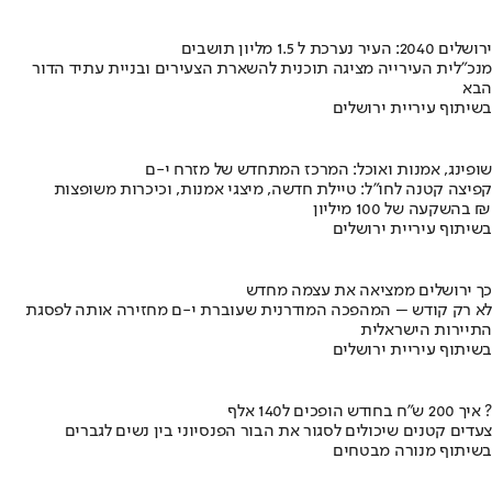
ירושלים 2040: העיר נערכת ל 1.5 מליון תושבים
מנכ"לית העירייה מציגה תוכנית להשארת הצעירים ובניית עתיד הדור
הבא
בשיתוף עיריית ירושלים
שופינג, אמנות ואוכל: המרכז המתחדש של מזרח י-ם
קפיצה קטנה לחו"ל: טיילת חדשה, מיצגי אמנות, וכיכרות משופצות
בהשקעה של 100 מיליון ₪
בשיתוף עיריית ירושלים
כך ירושלים ממציאה את עצמה מחדש
לא רק קודש – המהפכה המודרנית שעוברת י-ם מחזירה אותה לפסגת
התיירות הישראלית
בשיתוף עיריית ירושלים
איך 200 ש"ח בחודש הופכים ל140 אלף ?
צעדים קטנים שיכולים לסגור את הבור הפנסיוני בין נשים לגברים
בשיתוף מנורה מבטחים