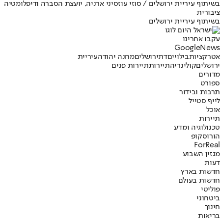
בשיתוף עיריית ירושלים / סוזי עוזסיני ארניה, יועצת הסברה ודיפלומטיה
ציבורית
בשיתוף עיריית ירושלים
עקבו אחרינו
G
o
o
g
l
e
News
אטרקציות
בילויים
דת
ירושלים
מחנה יהודה
עיריית
ירושלים
קולינריה
תיירות
תיירות פנים
מדורים
ספורט
תרבות ובידור
לייף סטייל
אוכל
תיירות
טכנולוגיה ומדע
הורוסקופ
ForReal
מגזין השבוע
דעות
חדשות בארץ
חדשות בעולם
פוליטי
ביטחוני
חינוך
בריאות