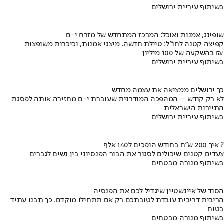
בשיתוף עיריית ירושלים
שופינג, אמנות ואוכל: המרכז המתחדש של מזרח י-ם
קפיצה קטנה לחו"ל: טיילת חדשה, מיצגי אמנות, וכיכרות משופצות
בהשקעה של 100 מיליון ₪
בשיתוף עיריית ירושלים
כך ירושלים ממציאה את עצמה מחדש
לא רק קודש – המהפכה המודרנית שעוברת י-ם מחזירה אותה לפסגת
התיירות הישראלית
בשיתוף עיריית ירושלים
איך 200 ש"ח בחודש הופכים ל140 אלף ?
צעדים קטנים שיכולים לסגור את הבור הפנסיוני בין נשים לגברים
בשיתוף מנורה מבטחים
הסוד של איינשטיין שיגדיל לכם את הפנסיה
הריבית דריבית עובדת לטובתכם רק אם תתחילו מוקדם. כך תבנו עתיד
בטוח
בשיתוף מנורה מבטחים