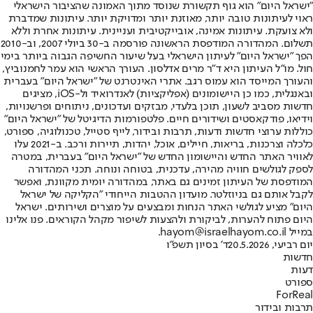
"ישראל היום" הוא גוף תקשורת שנוסד מתוך האמונה שהציבור הישראלי
ראוי לעיתונות טובה יותר, מאוזנת יותר ומדויקת יותר. עיתונות שמדברת
ולא צועקת. עיתונות אמינה, אובייקטיבית ועניינית. עיתונות אחרת וללא
תשלום. המהדורה המודפסת הראשונה פורסמה ב-30 ביולי 2007, וב-2010
הפך "ישראל היום" לעיתון הישראלי בעל שיעור החשיפה הגבוה ביותר בימי
חול. מו"ל העיתון היא ד"ר מרים אדלסון. העורך הראשי הוא עמר לחמנוביץ,
והעורך המייסד הוא עמוס רגב. אתרי האינטרנט של "ישראל היום" בעברית
ובאנגלית, כמו כן היישומונים (אפליקציות) לאנדרואיד ול-iOS, מציגים
חדשות מסביב לשעון, תוכן בלעדי, מבזקים ועדכונים, ניתוחים ופרשנויות,
וידיאו, פודקאסטים ושידורים חיים. פלטפורמות הדיגיטל של "ישראל היום"
כוללות ערוצי חדשות ודעות, תרבות ובידור, לייף סטייל, טכנולוגיה, ספורט,
כלכלה וצרכנות, בריאות, חיילים, אוכל, יהדות, תיירות ורכב. ב-2021 עלו
לאוויר האתר החדש והיישומון החדש של "ישראל היום" בעברית, במטרה
לספק לגולשים חוויה מהירה, עדכנית, בטוחה ונוחה. תכני המהדורה
המודפסת של העיתון זמינים גם באתר, במהדורה יומית מקוונת, ואפשר
לקבל אותם גם בניוזלטר. מועדון ההטבות הייחודי "הקליקה של ישראל
היום" מציע לגולשי האתר הנחות ומבצעים על מוצרים ושירותים. ישראל
היום פתוח להערות, לביקורת ולהצעות לשיפור מקהל הקוראים. פנו אלינו
במייל hayom@israelhayom.co.il.
יום רביעי, 20.5.2026
ד' בסיון תשפ"ו
חדשות
דעות
ספורט
ForReal
תרבות ובידור