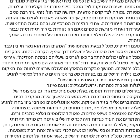
ירושלים מצליחה לשלב באופן כמעט בלתי אפשרי בין עולמות מנוגדים
ומגוונים: ישיבות עתיקות לצד מרכזי בילוי מודרניים וקולינריה עולמית,
מסורת עמוקה לצד קדמה מדעית, קדושה לצד חול. זוהי עיר רבת פנים,
רבגונית, שוקקת חיים ותוססת, אך כזו שאינה מאבדת לעולם את זהותה,
מורשתה וייחודיותה. אתרי התיירות המרכזיים, ובהם גבעת התחמושת,
עיר דוד ואתרי מורשת נוספים אינם רק נקודות ביקור תיירותיות עבור
מבקרים מכל העולם אלא חוויות חיות ונצחיות של סיפורי גבורה, אומץ
וזהות.
נועם דרייפוס, מנכ"ל גבעת התחמושת: "המקום הזה הוא גשר חי בין עבר
להווה ומספר את סיפורה של ירושלים דרך אומץ, הקרבה וזהות. מבקרים
מכל העולם יכולים להתחבר כאן לערכים שעליהם נבנתה המדינה". איריס
קריא, סמנכ"לית שיווק עיר דוד: "עיר דוד ואתריה הם מוקד תיירותי ייחודי
בלב ירושלים, המושך מבקרים מהארץ ומהעולם שרוצים לחוות את המקום
שבו נולדה ירושלים. גם בעיתות משבר אנו רואים שהקהל ממשיך להגיע
מתוך חיפוש אחר חיבור, משמעות ושורשים".
לגלות שכבות נסתרות. ירושלים,צילום: נועם פיינר
בירושלים מתחדדת תופעה בעלת משמעות עמוקה: גם בעיצומה של
תקופה ביטחונית מורכבת היא ממשיכה למשוך אליה מבקרים רבים
המחוברים אליה בזיקה עמוקה. אלפי אוונגליסטים ואוהבי ציון בחרו להגיע
אליה דווקא בימי מלחמה, מתוך מחויבות, הזדהות ואמונה בנצחיותה.
אליהם מצטרפים נשיאי מדינות, מאות דיפלומטים ואלפי כתבים זרים,
הפוקדים את העיר כעדות חיה לכך שירושלים איננה רק מוקד תיירותי
מקומי, אלא לב פועם בזירה הארצית והבינלאומית, מקום שבו אמונה, דת,
מוסדות תרבות ומבני שלטון נפגשים לכדי מציאות אחת רבת משמעות.
צחי נמיר, מנכ"ל הרשות לפיתוח ירושלים, אשר אמונה על תחום התיירות