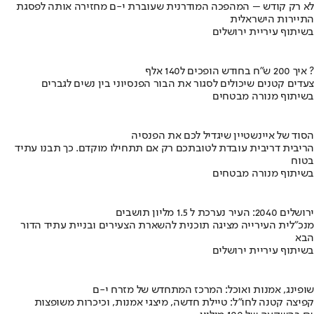
לא רק קודש – המהפכה המודרנית שעוברת י-ם מחזירה אותה לפסגת
התיירות הישראלית
בשיתוף עיריית ירושלים
איך 200 ש"ח בחודש הופכים ל140 אלף ?
צעדים קטנים שיכולים לסגור את הבור הפנסיוני בין נשים לגברים
בשיתוף מנורה מבטחים
הסוד של איינשטיין שיגדיל לכם את הפנסיה
הריבית דריבית עובדת לטובתכם רק אם תתחילו מוקדם. כך תבנו עתיד
בטוח
בשיתוף מנורה מבטחים
ירושלים 2040: העיר נערכת ל 1.5 מליון תושבים
מנכ"לית העירייה מציגה תוכנית להשארת הצעירים ובניית עתיד הדור
הבא
בשיתוף עיריית ירושלים
שופינג, אמנות ואוכל: המרכז המתחדש של מזרח י-ם
קפיצה קטנה לחו"ל: טיילת חדשה, מיצגי אמנות, וכיכרות משופצות