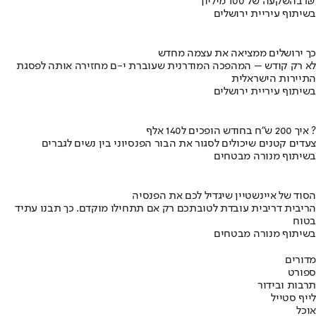
בהשקעה של 100 מיליון ₪
בשיתוף עיריית ירושלים
כך ירושלים ממציאה את עצמה מחדש
לא רק קודש – המהפכה המודרנית שעוברת י-ם מחזירה אותה לפסגת
התיירות הישראלית
בשיתוף עיריית ירושלים
איך 200 ש"ח בחודש הופכים ל140 אלף ?
צעדים קטנים שיכולים לסגור את הבור הפנסיוני בין נשים לגברים
בשיתוף מנורה מבטחים
הסוד של איינשטיין שיגדיל לכם את הפנסיה
הריבית דריבית עובדת לטובתכם רק אם תתחילו מוקדם. כך תבנו עתיד
בטוח
בשיתוף מנורה מבטחים
מדורים
ספורט
תרבות ובידור
לייף סטייל
אוכל