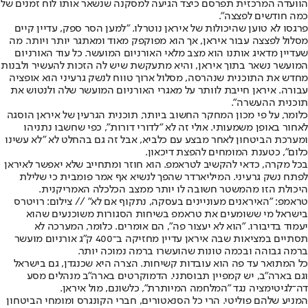
הוועדה המרכזית תפרסם כיצד הגיעה למסקנה שנשאר אותו לוח זמנים של
כמה חודשים לפצצה".
פרגסו לא טוען שהיכולות של איראן נוטרלו. "למען הסר ספק, עדיין קיים
מסלול לפצצה עבור איראן, אך הוא מפוקפק מאוד ומאתגר יותר ויותר. מה
שעדיין מדאיג אותנו הוא מצב מלאי האורניום המועשר. כל עוד האורניום
המועשר נשאר בתוך איראן, והיא מתעקשת שיש לה הזכות להעשיר ולבנות
מחדש את התוכנית שנהרסה, מסלול ארוך טווח לנשק גרעיני הוא אופציה
עבורה. איראן חייבת לוותר על מאגרי האורניום המועשר שלה ולנטוש את
תוכנית ההעשרה".
כלומר, על פי מכון המחקר החשוב ביותר, תוכנית הגרעין של איראן הוסגה
לאחור באופן משמעותי. אולי זה לא "לדורי דורות", כפי שחשבו נתניהו
ומערכת הביטחון לאחר מבצע עם כלביא, אבל זה גם בהחלט לא "לא עשינו
כלום", כטענת המומחים להפצת דיכאון.
בכל מקרה, כדאי להקשיב לטראמפ. הוא חוזר ומתחייב שלא יאפשר לאיראן
לפתח נשק גרעיני. המיליארדר שהפך לנשיא אף אמר פומבית כי שלילת
היכולת הזו מהמשטר חשובה לו יותר ממצב הכלכלה האמריקנית.
טראמפ: "האיראנים מעוניינים בעסקה, נתקוף אם לא" // צילום: רויטרס
בישראל מי ששומעים את טראמפ בשיחות הסגורות משוכנעים שהוא
יעמוד בדיבורו. "הוא לא יעצור פה", הם אומרים. כלומר, המערכה לא
תסתיים במציאות שבה איראן עדיין מחזיקה ב־400 ק"ג אורניום מועשר
ברמה גבוהה ובכמה טונות שהועשרו ברמה נמוכה יותר.
כל המתואר עד פה הוא עובדות קשיחות. הצרה היא שכנגדן, גם בישראל
וגם בארה"ב, יש קמפיין תבוסתני. הדמוקרטים בארה"ב מנהלים מסע
דה־לגיטימציה נגד "המלחמה המיותרת", כלשונם, מול איראן.
המניע שלהם פוליטי. הרי כל הסנאטורים, חברי הקונגרס ומומחי הביטחון