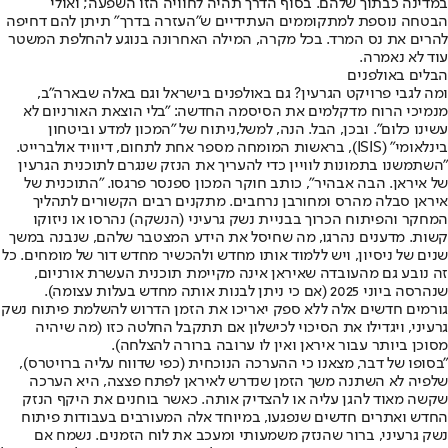
במדינה כבתוך שלהם. בסוף הדרך תהיה לחוויה הזו השפעה; ואולי
הבטחה נוספת למתקוממים העתידיים ש"העזרה בדרך" תיתן להם דחיפה
להרים את נס המרד. בכל מקרה, המילה האחרונה בנוגע להחלפת המשטר
עוד לא נאמרה.
הבלים באולפנים
ומה לגבי פרויקט הגרעין? גם באולפנים בישראל וגם באלה שבארה"ב,
מנמיכי הרוח מדקלמים את הסיסמה החדשה: "בלי הוצאת האורניום לא
עשינו כלום". ובכן, הבל. הנה, למשל,
ניתוח של "המכון למדע וביטחון
בינלאומי" (ISIS)
, בראשות המומחה מספר אחת לתחום, דיוויד אולברייט.
"השתמשנו בתמונות לוויין כדי להעריך את הנזק שנגרם לתוכנית הגרעין
של איראן. הבה אבהיר", כותב חוקר המכון ספנסר פרגסו. "התוכנית של
איראן סבלה מהרס ומחורבן נרחבים. מתקנים רבים הקשורים לתהליך
המחקר והפיתוח הכרוך בבניית נשק גרעיני (הנשקה) נהרסו או ניזוקו
קשות. מדענים נהרגו, מה שחיסל את הידע המצטבר שלהם, שנבנה במשך
שנים של ניסיון, ויש ללמוד אותו מחדש ולהכשיר מחדש דור של מומחים. כל
זה נובע גם מהעובדה שאיראן אינה מקיימת תוכנית העשרת אורניום,
שנהרסה ביוני 2025 (אם כי ניתן לבנות אותה מחדש בעלות עצומה).
גורמים חדשים אלה ללא ספק יאריכו את הזמן הדרוש להשלמת פיתוח נשק
גרעיני, ויגדילו את הסיכוי לכישלון אם תתקבל החלטה כזו (מה שיהיה
מסוכן ביותר עבור איראן ואין לו ערובה ברורה להצלחה).
"בסופו של דבר, מצאנו כי ההערכה הנוכחית (כפי שדווח עליה ברויטרס),
שלפיה לא השתנה משך הזמן שנדרש לאיראן לפתח פצצה, היא הערכה
שקשה מאוד להגן עליה או להצדיק אותה. כאשר בוחנים את היקף הנזק
החדש ואתרים חדשים שנפגעו, במיוחד אלה המעורבים בעבודות פיתוח
נשק גרעיני, ברור שהנזק משמעותי ומעכב את לוח הזמנים. נשמח אם