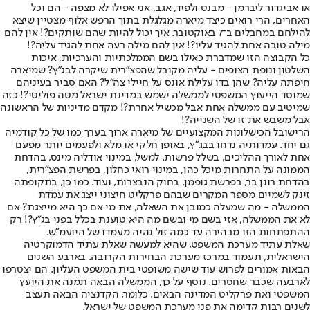
או אביגדור ליברמן - מבנט ולפיד, אגב, אני אפילו לא מצפה - הם וכל
האחרים, הרי רואים כיצד מיארה מגלגלת בתוך הרפש אלוף מצטיין שיצא
להילחם במחבלים ב־7 באוקטובר. איך יכול להיות שהם שותקים?! אין להם
מילה טובה אחת להגיד עליו?! אין להם מילה רעה אחת להגיד עליה?!
כל הקבוצה הזו שמדברת כאילו בשם הממלכתיות והערכיות, איכות
השלטון ונופת הצופים - עליה מקובל שהפצ"רית שיקרה לבג"ץ? שמיארה
חיפתה עליה? שהן בדו עלילת אונס על חיילי צה"ל? האם סביר בעיניהם
שמוסד הייעוץ המשפטי לממשלה ישמש במדינת ישראל מטה פוליטי?! כזה
שמיטיב עם ממשלה אחת אבל מכשיל אחרת?! מקדם מדיניות של הראשונה
אבל משבש את זו של השנייה?!
הרי
שובל הכישלונות המקצועיים של מיארה ארוך בערך כמו של כל קודמיה
גם יחד
. עמדותיה נדחו בבג"ץ, באופן חלקי או מלא ולפעמים יותר מפעם
אחת לאורך ההליכים, בשלל פרשות. למשל, במינוי אודליה מינס, בהדחת
הממונה על התחרות מיכל כהן, במינוי רואי כחלון, ב
פרשת הפצ"רית
,
בהדחת רונן בר, ב
פרשת גופמן
, בחוק הנבצרות, ועוד. כמו כן, בתקופתה
זינק לשמיים מספר המקרים שבהם פרקליט חיצוני ייצג את עמדת
הממשלה - מה שמעלה כמובן את השאלה, את מי אם כך היא מייצגת? אם
לא את הממשלה, אזי בשם מי ובשם מה היא טוענת בכלל בפני בג"ץ?! רק
ההתפתחות הזו מבהירה עד כמה זול נהיה מעמדו של היועמ"ש.
שאלת עתיד מערכת המשפט, שהיא למעשה שאלת עתיד הדמוקרטיה
הישראלית, תעמוד במרכז מערכת הבחירות הקרובה. בארבע השנים
הבאות אמורים לפרוש עוד שישה משופטי בית המשפט העליון. הם יצטרפו
לארבעה שכבר שחסרים. נוסף על כך, הממשלה הבאה תמנה את היועץ
המשפטי ואת פרקליט המדינה הבאים. כלומר, הקדנציה הבאה תעצב
לשנים רבות קדימה את פני מערכת המשפט של ישראל.