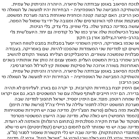
לנוכח הסיאוב באופן עבודתה של מיארה, היוהרה והניתוק של עמית,
והשתיקה המבישה של האופוזיציה - הבחירות יהיו למעשה על השאלה מי
כאן הריבון. האם קבוצה קטנה וכוחנית שאוחזת בהגה מערכת המשפט,
מעקמת אותו לפי האינטרסים שלה ומגובה על ידי צד שמאל של המפה,
עושה במדינה כבתוך שלה. בלי שוויון, בלי צדק, בלי הגינות.
שובל הכישלונות שלה ארוך כמו של כל קודמיה גם יחד. היועמ"שית גלי
בהרב-מיארה,צילום: אורן בן חקון
או שכמו באמריקה, הימין השמרני יפעל בסבלנות במבט לטווח הארוך
וישים קץ למדינת שני המעמדות שהפכנו להיות. שם באמריקה, בעבודה
סבלנית שנמשכה עשורים, הרפובליקנים הצליחו בעשור הקודם להושיב
רוב שמרני בבית המשפט העליון. מאמץ עצום זה נותן את אותותיו בשנים
האחרונות בשורה ארוכה של פסיקות ששמות קץ לטרלול הפרוגרסיבי.
לנוכח הסיאוב באופן עבודתה של מיארה, היוהרה והניתוק של עמית,
והשתיקה המבישה של האופוזיציה - הבחירות יהיו למעשה על השאלה מי
כאן הריבון
אם הימין ינצח בבחירות הקרובות, כך יקרה גם בארץ. לעליונים לא תהיה
ברירה. הם יהיו חייבים לשתף פעולה עם שר המשפטים הבא, גם אם יקראו
לו שמחה רוטמן. מנגד, אם הימין יפסיד, ישראל תהפוך למדינה שבה
מערכת המשפט יכולה לתפור עלילה על חיילי צה"ל (פרשת שדה תימן)
ולצאת מזה בשלום (פרשת הפצ"רית). מדינה שבה יש חקירות שמטויחות
(הממד החמישי) ויש כאלה שלא. מדינה שבה הייעוץ המשפטי מטרפד
תפקוד של ועדת חקירה ממלכתית (בתחום הרוגלות) והאדמה לא רועדת.
מדינה שבה יש מי שמותר להם לחסום כבישים (קפלניסטים) ויש מי שלא
(מתנגדי ההתנתקות). מדינה שבה יש כלי תקשורת שאסור לסגור (גל"צ,
התאגיד, ערוץ 13) ויש כאלה שכן (ערוץ 14, "ישראל היום", ערוץ 7). מדינה