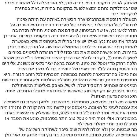
שהחוק לא חל במקרה ההוא. יתרה מכך, לא הפריע לה כלל שהסכם מדיני
שנוי במחלוקת נחתם ומוצא לפועל בתקופת בחירות, זאת בסתירה
לתקדימי עבר.
הפעולה הנוספת שבהרב־מיארה הכשירה באותה עת היתה מינויו
לרמטכ"ל של הרצי הלוי. בעיצומה של מערכת הבחירות
היא נשכבה על
הגדר למען גנץ, אז שר הביטחון, שקידם את המינוי
. תחילה חזרה בה
מחוות דעת ראשונית שלא ניתן לבצע מינוי כזה בתקופת בחירות. אחר כך
גיבתה את טענת גנץ, כאילו יש איזו בהילות ביטחונית שלא מאפשרת
להמתין כמה שבועות עד לכינון הממשלה החדשה. על הדרך, ושוב בזמן
בחירות, היא אישרה למנות את מני מזוז ליו"ר הוועדה למינויים בכירים
למשך 8 שנים (!), רק כדי לסלול את הדרך להלוי. כשאפילו בג"ץ הבין שהיא
הלכה רחוק מדי ופסל את מזוז, היועצת בראה יציר כלאיים משונה. אליקים
רובינשטיין מונה ליו"ר חד־פעמי של הוועדה כדי להכשיר את הלוי.
ומה כיום? בהרב־מיארה נלחמת בממשלה הנוכחית לכל רוחב הגזרה. היא
מטרפדת מינויים, מכשילה מהלכים, מסכלת החלטות ולא עומדת בדרישות
המינימום שמחייב התפקיד שלה. למשל, מאבק באלימות המשתוללת
במגזר הערבי, או חקיקת חוק שיאפשר לשפוט את מחבלי הנוחבה. איפה
היא ואיפה גדעון האוזנר?
מיארה משקרת, ממציאה, מתפתלת, מתהפכת, ולמען האמת גם משפילה
את עצמה לעיני כל האומה. כי אמנם אין לדעת מה היה קורה לו נתניהו היה
ממנה את אייל זמיר לרמטכ"ל בינואר 2023, כפי שהמליץ אז לעשות בעודו
באופוזיציה. אולי זמיר היה מטפל טוב יותר בסרבנות, מונע את הטבח או
מגיב לו טוב יותר מהלוי. ואולי לא.
מה שבטוח, אין ולא יכולה להיות שום סיבה לשתיקה העלובה של
האופוזיציה. למעט, כמובן, אינטרס פוליטי. בני גנץ וגדי איזנקוט, יאיר גולן