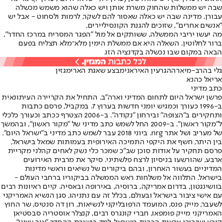
שבה יש ממשלות שהחוק משרת אותן ויש כאלה שהוא משמש מכשלה
עבורן. מדינה שבה יש כאלה שאסור להם לשקר, לרמות ולסחוט - אבל יש
"אנשים אחרים", שזוכים להגנת הקונסיליירים.
מה יעשו יריבי הממשלה, ששותקים אל מול "הפגר המסריח במרכז החדר",
ברור לחלוטין. השאלה היא אם ממשלת הימין מלא־מלא תצליח בפעם
הבאה במקום שבו נכשלה בקדנציה הזו.
גלי בהרב-מיארה
הגרעין האיראני
מבצע שאגת הארי
מגזין
אריאל כהנא
כתב מדיני
פרשן ישראל היום לתחום המדיני וארה"ב. התחיל את הקריירה העיתונאית
ב-1996 כעורך וכמגיש יומני חדשות בערוץ 7. במקביל, פרסם כתבות
ותחקירים ב"הצופה" ובירחון "נקודה". ב-2006 הצטרף ככתב וכעורך כלכלי
ל"מקור ראשון". ב-2009 החל לשמש כתב מדיני של "מקור ראשון", ובהמשך
של מעריב ושל אתר nrg. ביוני 2018 עבר לשמש כתב מדיני ב"ישראל היום".
בין היתר, חשף את היקפי התמיכה האירופית בעמותות שמאל בישראל,
פרסם תחקיר על אודות סוכן שב"כ שמכר כלי נשק לאחים קהלני מקריית
ארבע, שהורשעו בניסיון לרצח פלשתיני. סיקר את מרבית האירועים
המדיניים בעשור האחרון, ובהם ביקורים של נשיאים וראשי מדינות
בישראל. התלווה אל משלחות ראש הממשלה בביקוריו ברחבי העולם -
בוושינגטון, בדרום אמריקה, ברוסיה, באירופה ובאסיה. קיים ראיונות רבים
עם אישי ציבור בישראל ובעולם, בכלל זה עם נתניהו, סגן הנשיא האמריקני
לשעבר, מייק פנס, המועמד הרפובליקני לנשיאות, רון דה סנטיס, שר החוץ
האמריקני מייק פומפאו, חברי קונגרס רבים, קנצלר אוסטריה סבסטיאן