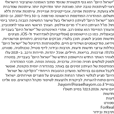
"ישראל היום" הוא גוף תקשורת שנוסד מתוך האמונה שהציבור הישראלי
ראוי לעיתונות טובה יותר, מאוזנת יותר ומדויקת יותר. עיתונות שמדברת
ולא צועקת. עיתונות אמינה, אובייקטיבית ועניינית. עיתונות אחרת וללא
תשלום. המהדורה המודפסת הראשונה פורסמה ב-30 ביולי 2007, וב-2010
הפך "ישראל היום" לעיתון הישראלי בעל שיעור החשיפה הגבוה ביותר בימי
חול. מו"ל העיתון היא ד"ר מרים אדלסון. העורך הראשי הוא עמר לחמנוביץ,
והעורך המייסד הוא עמוס רגב. אתרי האינטרנט של "ישראל היום" בעברית
ובאנגלית, כמו כן היישומונים (אפליקציות) לאנדרואיד ול-iOS, מציגים
חדשות מסביב לשעון, תוכן בלעדי, מבזקים ועדכונים, ניתוחים ופרשנויות,
וידיאו, פודקאסטים ושידורים חיים. פלטפורמות הדיגיטל של "ישראל היום"
כוללות ערוצי חדשות ודעות, תרבות ובידור, לייף סטייל, טכנולוגיה, ספורט,
כלכלה וצרכנות, בריאות, חיילים, אוכל, יהדות, תיירות ורכב. ב-2021 עלו
לאוויר האתר החדש והיישומון החדש של "ישראל היום" בעברית, במטרה
לספק לגולשים חוויה מהירה, עדכנית, בטוחה ונוחה. תכני המהדורה
המודפסת של העיתון זמינים גם באתר, במהדורה יומית מקוונת, ואפשר
לקבל אותם גם בניוזלטר. מועדון ההטבות הייחודי "הקליקה של ישראל
היום" מציע לגולשי האתר הנחות ומבצעים על מוצרים ושירותים. ישראל
היום פתוח להערות, לביקורת ולהצעות לשיפור מקהל הקוראים. פנו אלינו
במייל hayom@israelhayom.co.il.
יום שישי, 22.5.2026
ו' בסיון תשפ"ו
חדשות
דעות
ספורט
ForReal
תרבות ובידור