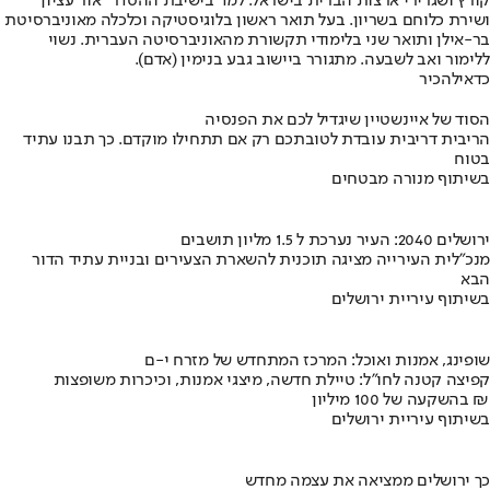
קורץ ושגרירי ארצות הברית בישראל. למד בישיבת ההסדר "אור עציון"
ושירת כלוחם בשריון. בעל תואר ראשון בלוגיסטיקה וכלכלה מאוניברסיטת
בר-אילן ותואר שני בלימודי תקשורת מהאוניברסיטה העברית. נשוי
ללימור ואב לשבעה. מתגורר ביישוב גבע בנימין (אדם).
כדאי
להכיר
הסוד של איינשטיין שיגדיל לכם את הפנסיה
הריבית דריבית עובדת לטובתכם רק אם תתחילו מוקדם. כך תבנו עתיד
בטוח
בשיתוף מנורה מבטחים
ירושלים 2040: העיר נערכת ל 1.5 מליון תושבים
מנכ"לית העירייה מציגה תוכנית להשארת הצעירים ובניית עתיד הדור
הבא
בשיתוף עיריית ירושלים
שופינג, אמנות ואוכל: המרכז המתחדש של מזרח י-ם
קפיצה קטנה לחו"ל: טיילת חדשה, מיצגי אמנות, וכיכרות משופצות
בהשקעה של 100 מיליון ₪
בשיתוף עיריית ירושלים
כך ירושלים ממציאה את עצמה מחדש