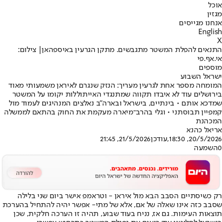
אוכל
מגזין
אנחנו מגייסים
English
X
התנאים להפלת המשטר מתגבשים. מתקן הגרעין באיספהאן| צילום:
אי.אף.פי
מוספים
ישראל השבוע
המומחה מספר אחת לגרעין מעריך: הנזק שנגרם לאיראן משמעותי מאוד
בירושלים עוד לא איבדו תקווה שמתנגדי האייתוללות יקומו על המשטר
שמדכא אותם • בינתיים, בישראל ובארה"ב נאלצים המנהיגים לעמוד מול
קמפיין תבוסתני • וגלי בהרב־מיארה מעקמת את החוק בהתאם לממשלה
המכהנת
אריאל כהנא
20/5/2026, 18:30
,עודכן
21/5/2026, 21:45
0
השמעה
רק כשיסתיים הסבב הבא מול איראן - וטראמפ אישר ביום שני בלילה
ש
סבב כזה אינו שאלה של אם, אלא של מתי
- אפשר יהיה להתחיל בהערכת
תוצאות העימות. גם אז, נניח בעוד שבוע, תהיה זו הערכה חלקית, שכן