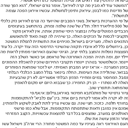
בישראל לחלוטין עוד רואים את נפילת המשטר כתרחיש אפשרי.
"המשטר עוד לא מבין מה קרה לאיראן", אומר גורם ישראלי, "הוא הפך שורה
של מדינות כמו לבנון, עיראק ותימן לנחשלות. עכשיו איראן הפכה עצמה
לנחשלת".
על פי ההערכות בישראל, בשני הסבבים שהיו
עד כה נגרם לאיראן נזק כלכלי
של 300 מיליארד דולר. תל"ג של שנה שלמה נמחק
. בהתחשב בעיצומים
הכבדים המוטלים עליה ובמצור הימי שחונק אותה, אין לאיראן מקור
תקציבי לכסות על הנזקים האלה, כך שיהיה לה קשה מאוד להתאושש.
התנאים האלה, מעריכים בישראל, מניחים את התשתית להפלת המשטר
.
כן, בירושלים כלל לא איבדו תקווה שהשינוי הדרמטי הזה עוד יקרה. כל עוד
הפצצות נופלות והמצב בלתי יציב, הגיוני שהעם האיראני ממתין לראות מה
יילד יום, ומה תהיה המכה האחרונה של טראמפ. אך כאשר השלב הזה
ייגמר, וכשלמשטר בטהרן ייגמרו תקציבי החירום שהכין להאכלת ההמונים
בזמן המערכה - או־אז יגיע המבחן האמיתי. יש לזכור ש
מחאת הסוחרים
בבזאר, שהולידה את העימות
, החלה בינואר בגלל המצב הכלכלי הבלתי
נסבל, המחסור במים ומחירי המזון הבלתי אפשריים. לא רק שהבעיות
האלה לא נפתרו - הן רק החמירו. כך שבבוא היום יש מקום להאמין
שהמחאה תתפרץ שוב.
ציור גרפיטי של מותג'תבא חמינאי באיראן,צילום: אי.אף.פי
זה לא יקרה ולא אמור לקרות ביום אחד. בין "עם כלביא" להתקוממות
בחורף חלפה, כזכור, חצי שנה. גם עכשיו צריך לתת לאבק לשקוע ולהמתין.
אמנם אין כמובן ודאות שתתפתח התקוממות, אבל שלא כמו פרשני
האולפנים במערב, שמצפים בכל דבר לתוצאות עכשוויות, הקצב המזרחי
אחר והזמן עושה את שלו.
העם האיראני ראה בעיניו עד כמה המשטר מחורר. הרי ארה"ב וישראל עשו