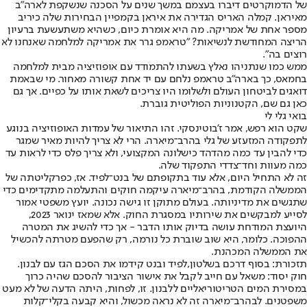
של הדמוקרטים דיברו בעצמם במשך שנים על הסכנה שנשקפת לארה"ב
מאיראן. קמלה האריס הגדירה את איראן בקמפיין הבחירות שלה כיריב
מספר אחת של אמריקה. מה היא אומרת כיום, כשהיא משתעשעת ברעיון
הריצה המחודשת לנשיאות? "טראמפ גרר את אמריקה למלחמה שאנחנו לא
רוצים בה".
ממש כמו שנתניהו נאלץ בשעתו להתמודד עם אופוזיציה מבית למלחמה
בחמאס, כך בארה"ב טראמפ נלחם עם יד אחת קשורה מאחור. מי שבאמת
דואגים לביטחון העולם ולשלומו היו צריכים לשאת אותו על כפיים. אך גם
כאן גם שם, הקטנוניות הפוליטית גוברת.
בואי גלי לי
שקט הוא רפש, אמר ז'בוטינסקי. זהו התיאור של עמדות האופוזיציה בנוגע
לתפקודה המזעזע של גלי בהרב־מיארה. הרי לא צריך להיות מאיר שמגר
כדי להבין עד כמה מהדהד כישלונה המקצועי, ולא צריך פלס כדי לראות עד
כמה מעוות וחד־צדדי התפקוד שלה.
זה לא התחיל היום, אלא עוד בתקופתם של בנט־לפיד. אז, כפרקליטתה של
הממשלה הקודמת, בהרב־מיארה עיקמה חוקים והתעלמה מתקדימים כדי
שתגשים את מדיניותה. בעולם מתוקן זו גישה נכונה. יועץ משפטי אמור
לסייע למבקשים את שירותיו במסגרת החוק. אלא שמאז ינואר 2023,
היועצת המודחת עושה בדיוק אותו הדבר - אך כדי להשיג את המטרה
ההפוכה. כלומר, היא שוב שוברת כל נורמה, רק שהפעם מטרתה להכשיל
את הממשלה המכהנת.
תזכורת: בסוף דרכם בשלטון,
לפיד ובנט קידמו את הסכם הגז עם לבנון
.
חוק יסוד: משאל עם חייב לקבל את אישור הציבור להסכם שהיה כרוך
במסירת המים הטריטוריאליים ללבנון. זו, לפחות, היתה הדעה של לא מעט
משפטנים. לבהרב־מיארה זה לא נראה מכשול, והיא קבעה בקלי־קלות