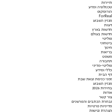
תיירות
טכנולוגיה ומדע
הורוסקופ
ForReal
מגזין השבוע
דעות
חדשות בארץ
חדשות בעולם
פוליטי
ביטחוני
חינוך
בריאות
משפט
תחבורה
פוליטי-מדיני
כללי ומידע
דף הבית
זמני כניסת וצאת שבת
מגזין השבוע
בחירות 2026
אודות
צור קשר
נבחרת הכתבים והפרשנים
מדיניות פרטיות
הצהרת נגישות