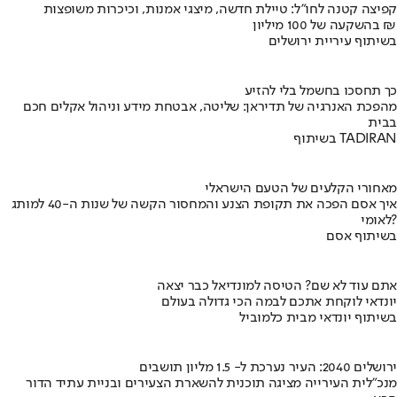
קפיצה קטנה לחו"ל: טיילת חדשה, מיצגי אמנות, וכיכרות משופצות
בהשקעה של 100 מיליון ₪
בשיתוף עיריית ירושלים
כך תחסכו בחשמל בלי להזיע
מהפכת האנרגיה של תדיראן: שליטה, אבטחת מידע וניהול אקלים חכם
בבית
בשיתוף TADIRAN
מאחורי הקלעים של הטעם הישראלי
איך אסם הפכה את תקופת הצנע והמחסור הקשה של שנות ה-40 למותג
לאומי?
בשיתוף אסם
אתם עוד לא שם? הטיסה למונדיאל כבר יצאה
יונדאי לוקחת אתכם לבמה הכי גדולה בעולם
בשיתוף יונדאי מבית כלמוביל
ירושלים 2040: העיר נערכת ל- 1.5 מליון תושבים
מנכ"לית העירייה מציגה תוכנית להשארת הצעירים ובניית עתיד הדור