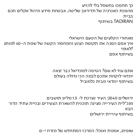
כך תחסכו בחשמל בלי להזיע
מהפכת האנרגיה של תדיראן: שליטה, אבטחת מידע וניהול אקלים חכם
בבית
בשיתוף TADIRAN
מאחורי הקלעים של הטעם הישראלי
איך אסם הפכה את תקופת הצנע והמחסור הקשה של שנות ה-40 למותג
לאומי?
בשיתוף אסם
אתם עוד לא שם? הטיסה למונדיאל כבר יצאה
יונדאי לוקחת אתכם לבמה הכי גדולה בעולם
בשיתוף יונדאי מבית כלמוביל
ירושלים 2040: העיר נערכת ל- 1.5 מליון תושבים
מנכ"לית העירייה מציגה תוכנית להשארת הצעירים ובניית עתיד הדור
הבא
בשיתוף עיריית ירושלים
שופינג, אמנות ואוכל: המרכז המתחדש של מזרח י-ם