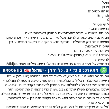
אוכל
מגזין
אנחנו מגייסים
English
X
לייף סטייל
בריאות וכושר
הטעות בשינה שעלולה להעלות את הסיכון לפציעות ריצה
אם אתם קמים מוקדם לריצה אבל מקריבים שעות שינה - ייתכן שאתם
עושים יותר נזק מתועלת • מחקר חדש חושף את הקשר המפתיע בין
עייפות לפציעות
מערכת לייף סטייל היום
13/11/2025, 15:50
,עודכן
13/11/2025, 15:50
0
השמעה
המחשה של נעלי ספורט עם שרוכים במהלך ריצה. צילום: Midjourney
עם כל מה שיש לנו על הראש, לא תמיד קל להגיע לשבע (או יותר) שעות
השינה המומלצות בלילה. אבל מחקר חדש מציע סיבה נוספת לדאוג לכך -
חוסר
שינה
קבוע עלול להעלות את הסיכון לפציעות בקרב רצים. ולמעשה,
ייתכן שתצטרכו אפילו יותר משבע שעות כדי להפחית את הסיכון הזה.
כמובן שפציעות ריצה הן עניין מורכב, ולא כל כאב ברך או שריר נובע מלילה
קצר. אבל מומחים מסכימים שיש משהו בקשר הזה בין שינה לפציעות,
והוא לא מקרי.
"על שינה צריך להסתכל כעל חלק בלתי נפרד מהביצועים הספורטיביים,