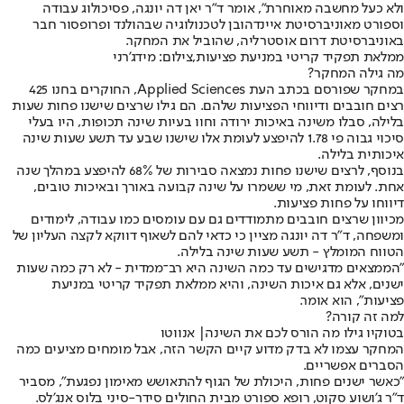
ולא כעל מחשבה מאוחרת", אומר ד"ר יאן דה יונגה, פסיכולוג עבודה
וספורט מאוניברסיטת איינדהובן לטכנולוגיה שבהולנד ופרופסור חבר
באוניברסיטת דרום אוסטרליה, שהוביל את המחקר.
ממלאת תפקיד קריטי במניעת פציעות,צילום: מידג'רני
מה גילה המחקר?
במחקר שפורסם בכתב העת Applied Sciences, החוקרים בחנו 425
רצים חובבים ודיווחי הפציעות שלהם. הם גילו שרצים שישנו פחות שעות
בלילה, סבלו משינה באיכות ירודה וחוו בעיות שינה תכופות, היו בעלי
סיכוי גבוה פי 1.78 להיפצע לעומת אלו שישנו שבע עד תשע שעות שינה
איכותית בלילה.
בנוסף, לרצים שישנו פחות נמצאה סבירות של 68% להיפצע במהלך שנה
אחת. לעומת זאת, מי ששמרו על שינה קבועה באורך ובאיכות טובים,
דיווחו על פחות פציעות.
מכיוון שרצים חובבים מתמודדים גם עם עומסים כמו עבודה, לימודים
ומשפחה, ד"ר דה יונגה מציין כי כדאי להם לשאוף דווקא לקצה העליון של
הטווח המומלץ - תשע שעות שינה בלילה.
"הממצאים מדגישים עד כמה השינה היא רב־ממדית - לא רק כמה שעות
ישנים, אלא גם איכות השינה, והיא ממלאת תפקיד קריטי במניעת
פציעות", הוא אומר.
למה זה קורה?
בטוקיו גילו מה הורס לכם את השינה| אנווטו
המחקר עצמו לא בדק מדוע קיים הקשר הזה, אבל מומחים מציעים כמה
הסברים אפשריים.
"כאשר ישנים פחות, היכולת של הגוף להתאושש מאימון נפגעת", מסביר
ד"ר ג'ושוע סקוט, רופא ספורט מבית החולים סידר-סיני בלוס אנג'לס.