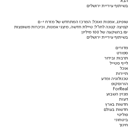
הבא
בשיתוף עיריית ירושלים
שופינג, אמנות ואוכל: המרכז המתחדש של מזרח י-ם
קפיצה קטנה לחו"ל: טיילת חדשה, מיצגי אמנות, וכיכרות משופצות
בהשקעה של 100 מיליון ₪
בשיתוף עיריית ירושלים
מדורים
ספורט
תרבות ובידור
לייף סטייל
אוכל
תיירות
טכנולוגיה ומדע
הורוסקופ
ForReal
מגזין השבוע
דעות
חדשות בארץ
חדשות בעולם
פוליטי
ביטחוני
חינוך