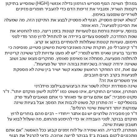
במהלך השינה הגוף מפריש הורמון גדילה אנושי (HGH) שמסייע בתיקון
רקמות השריר, ומגביר את זרימת הדם כדי להעביר חומרים מזינים
לשרירים שנפגעו באימון.
"כשלא ישנים מספיק, הגוף לא מספיק לבצע את התיקון הזה, מה שמעלה
את הסיכון לפציעה", הוא אומר.
בנוסף, עייפות גורמת גם לטעויות קטנות בזמן ריצה, כמו להחטיא את
שפת המדרכה, לפספס צעדים בירידה או להתחיל לרוץ מהר מדי לפני
חימום, טעויות קטנות שעלולות להסתיים בנקע או קרע.
ד"ר קימברלי פן, חוקרת שינה מאוניברסיטת מישיגן סטייט, מוסיפה כי
מדובר ברעיון שאינו חדש לגמרי: "יש לא מעט עדויות לכך ששינה קריטית
להחלמה מפציעה, ממחלה או מאימון מאומץ. מחקרים מצאו שוב ושוב
ששינה ירודה קשורה בשכיחות גבוהה יותר של פציעות".
עם זאת, זהו המחקר הראשון שמצא קשר ישיר בין שינה לא מספקת
לפציעות בקרב רצים חובבים.
איך משפרים את זה?
שינה מסודרת יכולה לשפר את הביצועים,צילום: מידג'רני
הפתרון, אומרים החוקרים, אינו פשוט כמו "ללכת לישון מוקדם יותר". ד"ר
סקוט מסביר: "אם אתם ערים עד מאוחר כי אתם נשאבים לעוד פרק
בנטפליקס - זה פתרון קל, פשוט לכבות את המסך. אבל בעיות שינה
עמוקות יותר דורשות שינוי הרגלים".
ד"ר פן מסבירה שלרצים יש גם אתגר ייחודי - רבים מהם בוחרים לרוץ
מוקדם בבוקר, לפני העבודה או כדי להימנע מהחום, מה שעלול לבוא על
חשבון שעות שינה.
הפתרון, לדבריה, הוא שמירה על לוח זמנים קבוע ככל האפשר. "אם אתם
מתכננים לקום בשבת ב־5 בבוקר לריצה ארוכה, כדאי להרגיל את הגוף