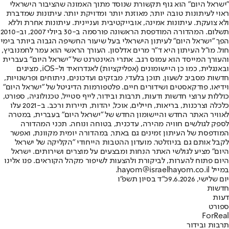
"ישראל היום" הוא גוף תקשורת שנוסד מתוך האמונה שהציבור הישראלי
ראוי לעיתונות טובה יותר, מאוזנת יותר ומדויקת יותר. עיתונות שמדברת
ולא צועקת. עיתונות אמינה, אובייקטיבית ועניינית. עיתונות אחרת וללא
תשלום. המהדורה המודפסת הראשונה פורסמה ב-30 ביולי 2007, וב-2010
הפך "ישראל היום" לעיתון הישראלי בעל שיעור החשיפה הגבוה ביותר בימי
חול. מו"ל העיתון היא ד"ר מרים אדלסון. העורך הראשי הוא עמר לחמנוביץ,
והעורך המייסד הוא עמוס רגב. אתרי האינטרנט של "ישראל היום" בעברית
ובאנגלית, כמו כן היישומונים (אפליקציות) לאנדרואיד ול-iOS, מציגים
חדשות מסביב לשעון, תוכן בלעדי, מבזקים ועדכונים, ניתוחים ופרשנויות,
וידיאו, פודקאסטים ושידורים חיים. פלטפורמות הדיגיטל של "ישראל היום"
כוללות ערוצי חדשות ודעות, תרבות ובידור, לייף סטייל, טכנולוגיה, ספורט,
כלכלה וצרכנות, בריאות, חיילים, אוכל, יהדות, תיירות ורכב. ב-2021 עלו
לאוויר האתר החדש והיישומון החדש של "ישראל היום" בעברית, במטרה
לספק לגולשים חוויה מהירה, עדכנית, בטוחה ונוחה. תכני המהדורה
המודפסת של העיתון זמינים גם באתר, במהדורה יומית מקוונת, ואפשר
לקבל אותם גם בניוזלטר. מועדון ההטבות הייחודי "הקליקה של ישראל
היום" מציע לגולשי האתר הנחות ומבצעים על מוצרים ושירותים. ישראל
היום פתוח להערות, לביקורת ולהצעות לשיפור מקהל הקוראים. פנו אלינו
במייל hayom@israelhayom.co.il.
יום שלישי, 9.6.2026
כ"ד בסיון תשפ"ו
חדשות
דעות
ספורט
ForReal
תרבות ובידור