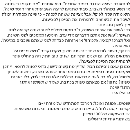
להתעורר בשעה הזו גם בימים אחרים", היא אומרת. "אם תקומו בשמונה
או תשע במהלך השבוע, סביר שתגיעו לריצה השבועית אחרי חוסר שינה".
היא מודה שזה לא קל, אבל מציינת ששווה לנסות - כי שינה מסודרת יכולה
לשפר את הביצועים ולהפחית את הסיכון לפציעות.
איך לישון טוב יותר
כדי לשפר את איכות השינה, ד"ר סקוט ממליץ ליצור שגרה קבועה לפני
השינה: "עשו את אותם הדברים מדי ערב, הימנעו ממסכים לפני השינה,
ואל תצרכו קפאין, אלכוהול או ארוחות כבדות לפני שאתם שוכבים במיטה",
הוא אומר.
בנוסף, חשוב לוודא שחדר השינה חשוך, שקט וקריר. "כששומרים על
התנאים האלה, גם ישנים יותר וגם ישנים טוב יותר, וזה בהחלט עוזר
להפחית את הסיכון לפציעה".
כמובן שאם ניסיתם הכול ועדיין מתקשים לישון, כדאי לפנות לרופא. ייתכן
שקיימת בעיה רפואית או גורם פנימי אחר שפוגע בשינה, וחשוב לאבחן
ולטפל בה, לא רק לשם הבריאות הכללית אלא גם כדי לרוץ בלי כאבים.
טעינו? נתקן! אם מצאתם טעות בכתבה, נשמח שתשתפו אותנו
הרגלי שינה
כדאי
להכיר
שופינג, אמנות ואוכל: המרכז המתחדש של מזרח י-ם
קפיצה קטנה לחו"ל: טיילת חדשה, מיצגי אמנות, וכיכרות משופצות
בהשקעה של 100 מיליון ₪
בשיתוף עיריית ירושלים