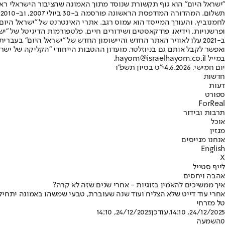
"ישראל היום" הוא גוף תקשורת שנוסד מתוך האמונה שהציבור הישראלי ראוי 
ת
ופרשנויות, וידיאו, פודקאסטים ושידורים חיים. פלטפורמות הדיגיטל של "ישרא
ב-2021 עלו לאוויר האתר החדש והיישומון החדש של "ישראל היום" בע
ואפשר לקבל אותם גם בניוזלטר. מועדון ההטבות הייחודי "הקליקה של ישרא
במייל hayom@israelhayom.co.il.
יום חמישי, 4.6.2026
י"ט בסיון תשפ"ו
חדשות
דעות
ספורט
ForReal
תרבות ובידור
אוכל
מגזין
אנחנו מגייסים
English
X
לייף סטייל
אהבה ויחסים
איך ממשיכים להאמין בזוגיות - אחרי שנים שזה לא קרה?
אחרי עוד דייט שלא הצליח ועוד שנה שעוברת, טבעי שמשהו באמונה יתחיל 
טל מזרחי
24/12/2025, 14:10
,עודכן
24/12/2025, 14:10
0
השמעה