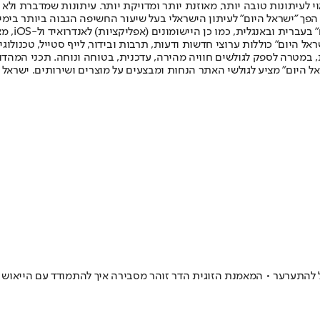
לעיתונות טובה יותר, מאוזנת יותר ומדויקת יותר. עיתונות שמדברת ולא צ
שלום. המהדורה המודפסת הראשונה פורסמה ב-30 ביולי 2007, וב-2010 הפך "ישראל היום" לעיתון הישראלי בעל שי
לחמנוביץ,
ל היום" כוללות ערוצי חדשות ודעות, תרבות ובידור, לייף סטייל, טכנולוגיה
ברית, במטרה לספק לגולשים חוויה מהירה, עדכנית, בטוחה ונוחה. תכני המה
ל היום" מציע לגולשי האתר הנחות ומבצעים על מוצרים ושירותים. ישראל 
להתערער • המאמנת הזוגית הדר זוהר מסבירה איך להתמודד עם הייאוש וה