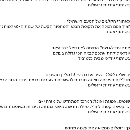
לא רק קודש – המהפכה המודרנית שעוברת י-ם מחזירה אותה לפסגת התי
בשיתוף עיריית ירושלים
מאחורי הקלעים של הטעם הישראלי
איך אסם הפכה את תקופת הצנע והמחסור הקשה של שנות ה-40 למותג לאומי?
בשיתוף אסם
אתם עוד לא שם? הטיסה למונדיאל כבר יצאה
יונדאי לוקחת אתכם לבמה הכי גדולה בעולם
בשיתוף יונדאי מבית כלמוביל
ירושלים 2040: העיר נערכת ל- 1.5 מליון תושבים
מנכ"לית העירייה מציגה תוכנית להשארת הצעירים ובניית עתיד הדור הבא
בשיתוף עיריית ירושלים
שופינג, אמנות ואוכל: המרכז המתחדש של מזרח י-ם
קפיצה קטנה לחו"ל: טיילת חדשה, מיצגי אמנות, וכיכרות משופצות בהשקעה של 100 מיליון ₪
בשיתוף עיריית ירושלים
כך ירושלים ממציאה את עצמה מחדש