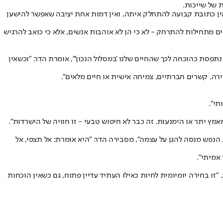
 של שייכות.
, אין כתובת קבועה להתחלק איתה, ואין דמות אחת יציבה שאפשר להישען
ם מתחילות להתרחק - לא כי הן לא אוהבות אנשים, אלא כי כואב להרגיש
תפסת כהוכחה לכך שהחיים שלנו 'במסלול הנכון'", אומרת הדר. "וכשאין
ירה, קשרים חברתיים, צמיחה אישית או חיים מלאים".
תי".
ץ יתר או הימנעות. זה כבר לא חיפוש טבעי - זו חוויה של הישרדות".
 הנפש מנסה להגן על עצמה", מסבירה הדר. "היא אומרת: אל תצפי, אל
אמיתי".
ו בחירה יומיומית לחיות כאילו העתיד עדיין פתוח, גם כשאין הוכחות