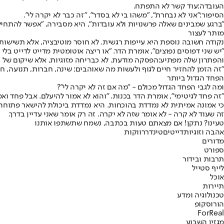
העובדה:
עוד קשר לא התפתח.
הסיפור:
"אני לא נבחרת", "משהו בי לא בסדר", "זה כבר לא יקרה לי".
"ברגע שמבינים שאלה פרשנויות ולא עובדות", היא מסבירה, "אפשר להתחיל ל
מותר לעצור
נקודה חשובה נוספת היא עייפות רגשית. לא חוסר מוטיבציה, אלא תשישו
"יש שני דפוסים נפוצים", אומרת הדר. "או ריצה אוטומטית מדייט לדייט בלי לע
והפתרון שלה מפתיע:
הפסקה מודעת
. לא כבריחה מזוגיות, אלא שיקום של
"זה הזמן להחזיר חיים לגוף ולעשות מה שאוהבים: שינה, חברות, תנועה, חו
הפחד הגדול ביותר
ומה לגבי הפחד הגדול מכולם - "מה אם זה לא יקרה לי"?
"זה פחד לגיטימי", אומרת הדר בכנות. "והוא לא אמור להיעלם. אבל פחד ו
כי אמונה אמיתית לא נמדדת בהוכחות. היא נמדדת ביכולת להישאר פתוחה, ל
זה שעוד לא קרה - לא אומר שזה לא יקרה. זה רק אומר שאני עדיין בדרך.
טעינו? נתקן! אם מצאתם טעות בכתבה, נשמח שתשתפו אותנו
אהבה וזוגיות
דייטים
טינדר
רווקות
מדורים
ספורט
תרבות ובידור
לייף סטייל
אוכל
תיירות
טכנולוגיה ומדע
הורוסקופ
ForReal
מגזין השבוע