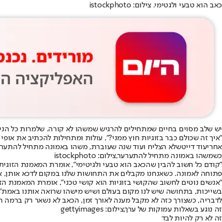
כאב הוא טבעי ולגטימי. צילום: istockphoto
יש שלב מסוים בחיים שמתחילים להרגיש שמשהו לא קורה. שלמרות כל הניסיו
"איך זה שכולם כבר בזוגיות חוץ ממני?", עולות ומתחילות להכתיב את אופי
אחרי
עוד דייט
שלא הצליח ועוד שנה שעוברת, משהו באמונה מתחיל להתערער
כשמשהו באמונה מתחיל להתערער,צילום: istockphoto
"קודם כל חשוב להבין שהכאב הוא טבעי ולגיטימי", אומרת המאמנת הזוגית
פתוחה לאמונה. כשאנחנו מקבלים את התחושות שלנו במקום לדכא אותן, אנ
"אנשים נוטים לחשוב שהקושי בזוגיות הוא קושי טכני", אומרת המאמנת הזוג
בשייכות, בתחושה שיש לנו מקום בעולם ושיש מישהו שרואה אותנו באמת".
לדבריה, כשצורך כזה לא מקבל מענה לאורך זמן, הכאב לא נשאר רק ברמה הרו
זה נוגע בשאלות עמוקות של ערך,צילום: gettyimages
זה לא רק להיות לבד