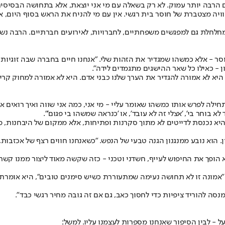
ם הרבה יותר עמוק. לא רק בשאלה עם מי אני יוצאת, אלא בתחושה הבסיסית
ת חוויה מצטברת של חוסר בית רגשי. אין עם מי להניח את הראש בסוף היום
מחלחלת גם למפגשים משפחתיים, לחברויות, לאירועים חברתיים. הרבה נשי
ר - אלא כמשהו שמגדיר את הזהות שלי. "אנחנו חיים בחברה שבה זוגיות נ
ון - כאילו כל שאר ההישגים מתגמדים לידה".
 היא לא אמורה להגדיר את הערך שלנו כבני אדם. היא לא אמורה למחוק קרי
ה לפרש אותו כמשהו שאומר עליי - מי אני, כמה אני שווה ואיך רואים או
א בוחר בי', 'אצלי זה לא עובד', או 'כנראה שמשהו בי פגום'".
א נכנסת לדייטים לא מתוך סקרנות ופתיחות, אלא ממקום של היבחנות, מאמ
. הוא נובע ממנגנון הגנה טבעי של הנפש. "כשאנחנו חווים רצף של אכזבות,
א הופך את החיפוש לעייף, חשדני וטכני - כזה שקשה מאוד ליצור ממנו קשר 
מונה זו לא תחושה נעימה שמתעוררת כשיש סימנים טובים", היא אומרת. "ז
סה להוריד ציפיות כדי לחסוך כאב, גם אם זה גובה מחיר רגשי כבד".
 - לבין הסיפור שאנחנו מספרות לעצמנו עליו. למשל: