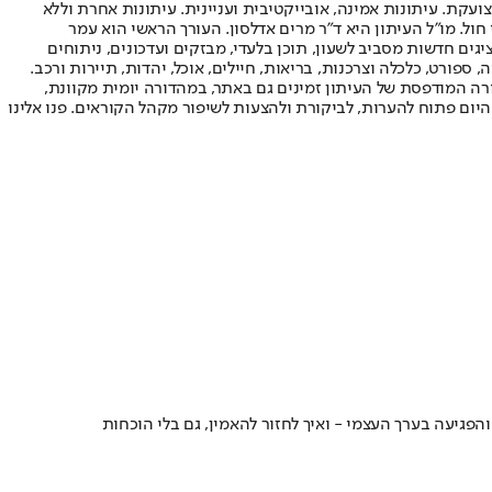
ועקת. עיתונות אמינה, אובייקטיבית ועניינית. עיתונות אחרת וללא
עור החשיפה הגבוה ביותר בימי חול. מו"ל העיתון היא ד"ר מרים אדלסון. העורך הראשי הוא עמר
 והעורך המייסד הוא עמוס רגב. אתרי האינטרנט של "ישראל היום" בעברית ובאנגלית, כמו כן היישומונים (אפליקציות) לאנדרואיד ול-iOS, מציגים חדשות מסביב לשעון, תוכן בלעדי, מבזקים ועדכונים, ניתוחים
, ספורט, כלכלה וצרכנות, בריאות, חיילים, אוכל, יהדות, תיירות ורכב.
דורה המודפסת של העיתון זמינים גם באתר, במהדורה יומית מקוונת,
היום פתוח להערות, לביקורת ולהצעות לשיפור מקהל הקוראים. פנו אלינו
פגיעה בערך העצמי - ואיך לחזור להאמין, גם בלי הוכחות