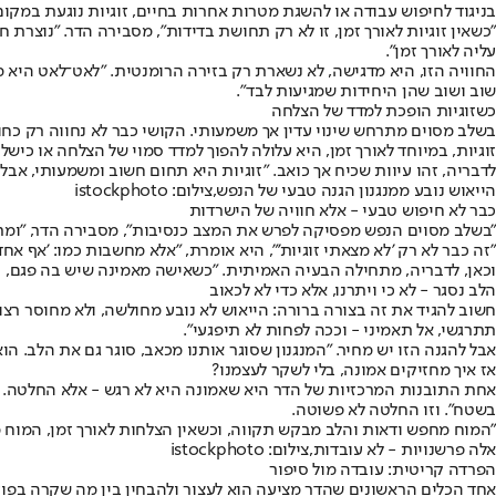
בניגוד לחיפוש עבודה או להשגת מטרות אחרות בחיים, זוגיות נוגעת במקו
"כשאין זוגיות לאורך זמן, זו לא רק תחושת בדידות", מסבירה הדר. "נוצר
עליה לאורך זמן".
החוויה הזו, היא מדגישה, לא נשארת רק בזירה הרומנטית. "לאט־לאט היא 
שוב ושוב שהן היחידות שמגיעות לבד".
כשזוגיות הופכת למדד של הצלחה
בשלב מסוים מתרחש שינוי עדין אך משמעותי. הקושי כבר לא נחווה רק כחוס
זוגיות, במיוחד לאורך זמן, היא עלולה להפוך למדד סמוי של הצלחה או כישל
לדבריה, זהו עיוות שכיח אך כואב. "זוגיות היא תחום חשוב ומשמעותי, אבל
הייאוש נובע ממנגנון הגנה טבעי של הנפש,צילום: istockphoto
כבר לא חיפוש טבעי - אלא חוויה של הישרדות
"בשלב מסוים הנפש מפסיקה לפרש את המצב כנסיבות", מסבירה הדר, "ומתחיל
"זה כבר לא רק 'לא מצאתי זוגיות'", היא אומרת, "אלא מחשבות כמו: 'אף אחד ל
וכאן, לדבריה, מתחילה הבעיה האמיתית. "כשאישה מאמינה שיש בה פגם, הי
הלב נסגר - לא כי ויתרנו, אלא כדי לא לכאוב
חשוב להגיד את זה בצורה ברורה: הייאוש לא נובע מחולשה, ולא מחוסר רצון
תתרגשי, אל תאמיני - וככה לפחות לא תיפגעי".
אבל להגנה הזו יש מחיר. "המנגנון שסוגר אותנו מכאב, סוגר גם את הלב. הו
אז איך מחזיקים אמונה, בלי לשקר לעצמנו?
אחת התובנות המרכזיות של הדר היא שאמונה היא לא רגש - אלא החלטה. "א
בשטח". וזו החלטה לא פשוטה.
"המוח מחפש ודאות והלב מבקש תקווה, וכשאין הצלחות לאורך זמן, המוח מנ
אלה פרשנויות - לא עובדות,צילום: istockphoto
הפרדה קריטית: עובדה מול סיפור
אחד הכלים הראשונים שהדר מציעה הוא לעצור ולהבחין בין מה שקרה בפועל