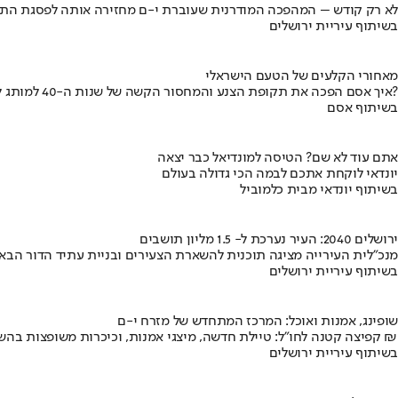
לא רק קודש – המהפכה המודרנית שעוברת י-ם מחזירה אותה לפסגת התי
בשיתוף עיריית ירושלים
מאחורי הקלעים של הטעם הישראלי
איך אסם הפכה את תקופת הצנע והמחסור הקשה של שנות ה-40 למותג לאומי?
בשיתוף אסם
אתם עוד לא שם? הטיסה למונדיאל כבר יצאה
יונדאי לוקחת אתכם לבמה הכי גדולה בעולם
בשיתוף יונדאי מבית כלמוביל
ירושלים 2040: העיר נערכת ל- 1.5 מליון תושבים
מנכ"לית העירייה מציגה תוכנית להשארת הצעירים ובניית עתיד הדור הבא
בשיתוף עיריית ירושלים
שופינג, אמנות ואוכל: המרכז המתחדש של מזרח י-ם
קפיצה קטנה לחו"ל: טיילת חדשה, מיצגי אמנות, וכיכרות משופצות בהשקעה של 100 מיליון ₪
בשיתוף עיריית ירושלים