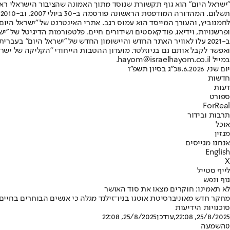
"ישראל היום" הוא גוף תקשורת שנוסד מתוך האמונה שהציבור הישראלי ראוי 
ת
ופרשנויות, וידיאו, פודקאסטים ושידורים חיים. פלטפורמות הדיגיטל של "ישרא
ב-2021 עלו לאוויר האתר החדש והיישומון החדש של "ישראל היום" בע
ואפשר לקבל אותם גם בניוזלטר. מועדון ההטבות הייחודי "הקליקה של ישרא
במייל hayom@israelhayom.co.il.
יום שני, 8.6.2026
כ"ג בסיון תשפ"ו
חדשות
דעות
ספורט
ForReal
תרבות ובידור
אוכל
מגזין
אנחנו מגייסים
English
X
לייף סטייל
גוף ונפש
לא תאמינו: חוקרים מצאו את סוד האושר
מחקר חדש מאוניברסיטת אוטגו בניו־זילנד מגלה כי אנשים הבוחרים בחיים
סוכנויות הידיעות
25/8/2025, 22:08
,עודכן
25/8/2025, 22:08
0
השמעה