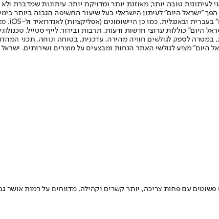
לעיתונות טובה יותר, מאוזנת יותר ומדויקת יותר. עיתונות שמדברת ולא צ
שלום. המהדורה המודפסת הראשונה פורסמה ב-30 ביולי 2007, וב-2010 הפך "ישראל היום" לעיתון הישראלי בעל שי
לחמנוביץ,
ל היום" כוללות ערוצי חדשות ודעות, תרבות ובידור, לייף סטייל, טכנולוגיה
ברית, במטרה לספק לגולשים חוויה מהירה, עדכנית, בטוחה ונוחה. תכני המה
ל היום" מציע לגולשי האתר הנחות ומבצעים על מוצרים ושירותים. ישראל 
 פשוטים עם פחות צריכה, יותר קשרים וקהילה, מדווחים על רמות אושר ג