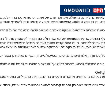
לאושר גדול יותר
, כך עולה ממחקר חדש של אוניברסיטת אוטגו בניו זילנד, שפורסם ב־l of Macromarketing
טיות הן סמל סטטוס, הפשטות מרצון מציעה נרטיב נגדי: להעדיף מספיק על 
ישת מוצרים מקומיים. ווטקינס אמר כי אנשים שמחים לעבוד פחות ולחיות
בין צריכה לרווחה, חיים הממוקדים פחות בצריכה מובילים לאושר גדול יותר.
הגשמת מטרות, ופעילות בקהילה. "המחקר שלנו הראה שאנשים היו מאושרי
בילה לרווחה, אלא סיפוק הצרכים הפסיכולוגיים והרגשיים שמקורם בקשר
והה וביכולת לרכוש ולצבור רכוש. אך "הגישה החומרנית לחיים אינה מוביל
רד מצא קשר ישיר בין יחסים קרובים לאושר ובריאות ארוכי טווח, בעוד 