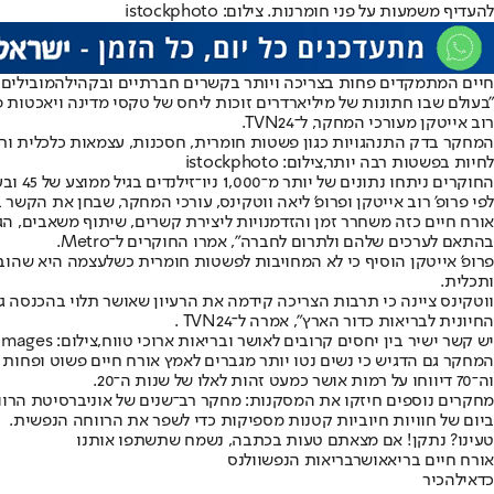
להעדיף משמעות על פני חומרנות. צילום: istockphoto
חיים המתמקדים פחות בצריכה ויותר בקשרים חברתיים ובקהילה
מובילים 
"בעולם שבו חתונות של מיליארדרים זוכות ליחס של טקסי מדינה ויאכטות פר
רוב אייטקן מעורכי המחקר, ל־TVN24.
המחקר בדק התנהגויות כגון פשטות חומרית, חסכנות, עצמאות כלכלית ורכ
לחיות בפשטות רבה יותר,צילום: istockphoto
החוקרים ניתחו נתונים של יותר מ־1,000 ניו־זילנדים בגיל ממוצע של 45 ובעלי הכנסה שנתית ממוצעת של 50 אלף דולר. הם הגדירו "פשטות מרצון" כבחירה מודעת ב"מספיק" על פני עודף.
לפי פרופ’ רוב אייטקן ופרופ’ ליאה ווטקינס, עורכי המחקר, שבחן את הקשר 
אורח חיים כזה משחרר זמן והזדמנויות ליצירת קשרים, שיתוף משאבים, 
בהתאם לערכים שלהם ולתרום לחברה", אמרו החוקרים ל־Metro.
פרופ' אייטקן הוסיף כי לא המחויבות לפשטות חומרית כשלעצמה היא שהו
ותכלית.
ווטקינס ציינה כי תרבות הצריכה קידמה את הרעיון שאושר תלוי בהכנסה גב
החיונית לבריאות כדור הארץ", אמרה ל־TVN24 .
יש קשר ישיר בין יחסים קרובים לאושר ובריאות ארוכי טווח,צילום: GettyImages
וה־70 דיווחו על רמות אושר כמעט זהות לאלו של שנות ה־20.
מחקרים נוספים חיזקו את המסקנות: מחקר רב־שנים של אוניברסיטת הרווא
ביום של חוויות חיוביות קטנות מספיקות כדי לשפר את הרווחה הנפשית.
טעינו? נתקן! אם מצאתם טעות בכתבה, נשמח שתשתפו אותנו
אורח חיים בריא
אושר
בריאות הנפש
וולנס
כדאי
להכיר