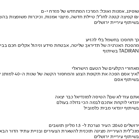
שופינג, אמנות ואוכל: המרכז המתחדש של מזרח י-ם
קפיצה קטנה לחו"ל: טיילת חדשה, מיצגי אמנות, וכיכרות משופצות בהשקעה של 100 מיליון ₪
בשיתוף עיריית ירושלים
כך תחסכו בחשמל בלי להזיע
מהפכת האנרגיה של תדיראן: שליטה, אבטחת מידע וניהול אקלים חכם בבי
בשיתוף TADIRAN
מאחורי הקלעים של הטעם הישראלי
איך אסם הפכה את תקופת הצנע והמחסור הקשה של שנות ה-40 למותג לאומי?
בשיתוף אסם
אתם עוד לא שם? הטיסה למונדיאל כבר יצאה
יונדאי לוקחת אתכם לבמה הכי גדולה בעולם
בשיתוף יונדאי מבית כלמוביל
ירושלים 2040: העיר נערכת ל- 1.5 מליון תושבים
מנכ"לית העירייה מציגה תוכנית להשארת הצעירים ובניית עתיד הדור הבא
בשיתוף עיריית ירושלים