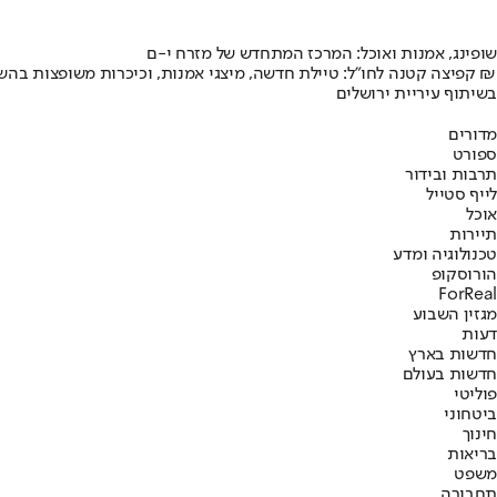
שופינג, אמנות ואוכל: המרכז המתחדש של מזרח י-ם
קפיצה קטנה לחו"ל: טיילת חדשה, מיצגי אמנות, וכיכרות משופצות בהשקעה של 100 מיליון ₪
בשיתוף עיריית ירושלים
מדורים
ספורט
תרבות ובידור
לייף סטייל
אוכל
תיירות
טכנולוגיה ומדע
הורוסקופ
ForReal
מגזין השבוע
דעות
חדשות בארץ
חדשות בעולם
פוליטי
ביטחוני
חינוך
בריאות
משפט
תחבורה