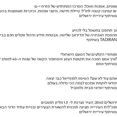
שופינג, אמנות ואוכל: המרכז המתחדש של מזרח י-ם
קפיצה קטנה לחו"ל: טיילת חדשה, מיצגי אמנות, וכיכרות משופצות בהשקעה של 100 מיליון ₪
בשיתוף עיריית ירושלים
כך תחסכו בחשמל בלי להזיע
מהפכת האנרגיה של תדיראן: שליטה, אבטחת מידע וניהול אקלים חכם בבי
בשיתוף TADIRAN
מאחורי הקלעים של הטעם הישראלי
איך אסם הפכה את תקופת הצנע והמחסור הקשה של שנות ה-40 למותג לאומי?
בשיתוף אסם
אתם עוד לא שם? הטיסה למונדיאל כבר יצאה
יונדאי לוקחת אתכם לבמה הכי גדולה בעולם
בשיתוף יונדאי מבית כלמוביל
ירושלים 2040: העיר נערכת ל- 1.5 מליון תושבים
מנכ"לית העירייה מציגה תוכנית להשארת הצעירים ובניית עתיד הדור הבא
בשיתוף עיריית ירושלים