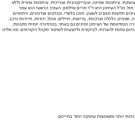
ועקת. עיתונות אמינה, אובייקטיבית ועניינית. עיתונות אחרת וללא
עור החשיפה הגבוה ביותר בימי חול. מו"ל העיתון היא ד"ר מרים אדלסון. העורך הראשי הוא עמר
 והעורך המייסד הוא עמוס רגב. אתרי האינטרנט של "ישראל היום" בעברית ובאנגלית, כמו כן היישומונים (אפליקציות) לאנדרואיד ול-iOS, מציגים חדשות מסביב לשעון, תוכן בלעדי, מבזקים ועדכונים, ניתוחים
, ספורט, כלכלה וצרכנות, בריאות, חיילים, אוכל, יהדות, תיירות ורכב.
דורה המודפסת של העיתון זמינים גם באתר, במהדורה יומית מקוונת,
היום פתוח להערות, לביקורת ולהצעות לשיפור מקהל הקוראים. פנו אלינו
בוהות יותר ומשמעות עמוקה יותר בחייהם