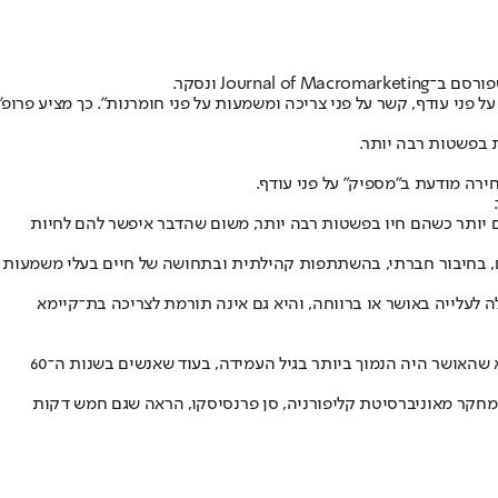
Journa ונסקר.
פני עודף, קשר על פני צריכה ומשמעות על פני חומרנות". כך מציע פרופ'
 בפשטות רבה יותר.
ם יותר כשהם חיו בפשטות רבה יותר, משום שהדבר איפשר להם לחיות
ים, בחיבור חברתי, בהשתתפות קהילתית ובתחושה של חיים בעלי משמעות
ה לעלייה באושר או ברווחה, והיא גם אינה תורמת לצריכה בת־קיימא
המחקר גם הדגיש כי נשים נטו יותר מגברים לאמץ אורח חיים פשוט ופחות צרכני, אם כי נדרשים מחקרים נוספים כדי להבין את ההבדלים. בנוסף נמצא שהאושר היה הנמוך ביותר בגיל העמידה, בעוד שאנשים בשנות ה־60
שמחקר מאוניברסיטת קליפורניה, סן פרנסיסקו, הראה שגם חמש דקות