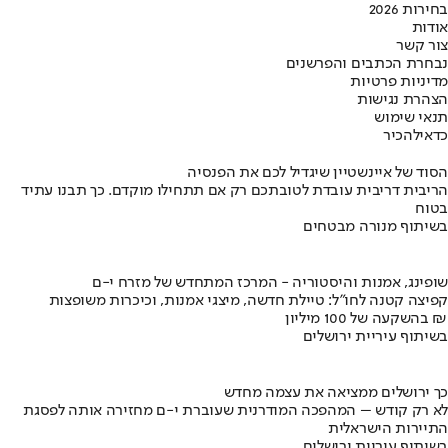
בחירות 2026
אודות
צור קשר
נבחרת הכתבים והפרשנים
מדיניות פרטיות
הצהרת נגישות
תנאי שימוש
כדאי
להכיר
הסוד של איינשטיין שיגדיל לכם את הפנסיה
הריבית דריבית עובדת לטובתכם רק אם תתחילו מוקדם. כך תבנו עתיד
בטוח
בשיתוף מנורה מבטחים
שופינג, אמנות והיסטוריה - המרכז המתחדש של מזרח י-ם
קפיצה קטנה לחו"ל: טיילת חדשה, מיצגי אמנות, וכיכרות משופצות
בהשקעה של 100 מיליון ₪
בשיתוף עיריית ירושלים
כך ירושלים ממציאה את עצמה מחדש
לא רק קודש – המהפכה המודרנית שעוברת י-ם מחזירה אותה לפסגת
התיירות הישראלית
בשיתוף עיריית ירושלים