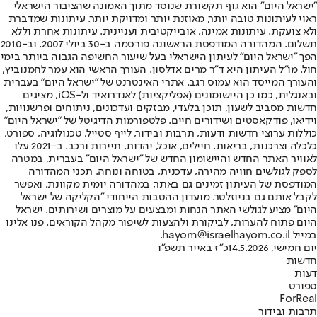
"ישראל היום" הוא גוף תקשורת שנוסד מתוך האמונה שהציבור הישראלי
ראוי לעיתונות טובה יותר, מאוזנת יותר ומדויקת יותר. עיתונות שמדברת
ולא צועקת. עיתונות אמינה, אובייקטיבית ועניינית. עיתונות אחרת וללא
תשלום. המהדורה המודפסת הראשונה פורסמה ב-30 ביולי 2007, וב-2010
הפך "ישראל היום" לעיתון הישראלי בעל שיעור החשיפה הגבוה ביותר בימי
חול. מו"ל העיתון היא ד"ר מרים אדלסון. העורך הראשי הוא עמר לחמנוביץ,
והעורך המייסד הוא עמוס רגב. אתרי האינטרנט של "ישראל היום" בעברית
ובאנגלית, כמו כן היישומונים (אפליקציות) לאנדרואיד ול-iOS, מציגים
חדשות מסביב לשעון, תוכן בלעדי, מבזקים ועדכונים, ניתוחים ופרשנויות,
וידיאו, פודקאסטים ושידורים חיים. פלטפורמות הדיגיטל של "ישראל היום"
כוללות ערוצי חדשות ודעות, תרבות ובידור, לייף סטייל, טכנולוגיה, ספורט,
כלכלה וצרכנות, בריאות, חיילים, אוכל, יהדות, תיירות ורכב. ב-2021 עלו
לאוויר האתר החדש והיישומון החדש של "ישראל היום" בעברית, במטרה
לספק לגולשים חוויה מהירה, עדכנית, בטוחה ונוחה. תכני המהדורה
המודפסת של העיתון זמינים גם באתר, במהדורה יומית מקוונת, ואפשר
לקבל אותם גם בניוזלטר. מועדון ההטבות הייחודי "הקליקה של ישראל
היום" מציע לגולשי האתר הנחות ומבצעים על מוצרים ושירותים. ישראל
היום פתוח להערות, לביקורת ולהצעות לשיפור מקהל הקוראים. פנו אלינו
במייל hayom@israelhayom.co.il.
יום חמישי, 14.5.2026
כ"ז באייר תשפ"ו
חדשות
דעות
ספורט
ForReal
תרבות ובידור