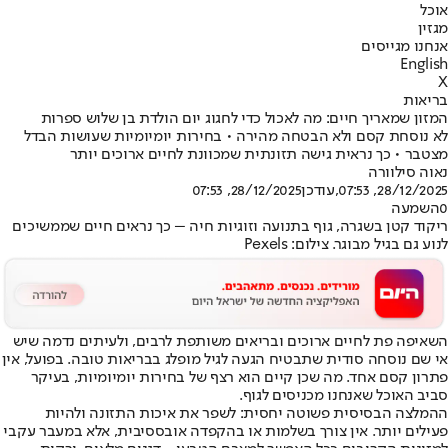
אוכל
מגזין
אנחנו מגייסים
English
X
בריאות
המזון שמאריך חיים: מה לאכול כדי לחגוג יום הולדת בן שלוש ספרות
לא נוסחת קסם ולא הבטחה מהירה • בחירות יומיומיות שעושות הבדל
מצטבר • כך נראית גישה תזונתית שמכוונת לחיים ארוכים יותר
נאוה סילוורה
28/12/2025, 07:53
,עודכן
28/12/2025, 07:53
0
השמעה
ריקוד קטן בשגרה, גוף בתנועה וזוגיות חיה – כך נראים חיים שממשיכים
לנוע גם בגיל מבוגר. צילום: Pexels
השאיפה פת לחיים ארוכים ובריאים משותפת לרבים, ולעיתים נדמה שיש
אי שם נוסחה סודית שתבטיח הגעה לגיל מופלג בבריאות טובה. בפועל, אין
פתרון קסם אחד. מה שכן קיים הוא רצף של בחירות יומיומיות, בעיקר
סביב האוכל שאנחנו מכניסים לגוף.
ההמלצה הבסיסית פשוטה יחסית: לשפר את איכות התזונה ולהיות
פעילים יותר. אין צורך בשלמות או בהקפדה אובססיבית, אלא במעבר עקבי