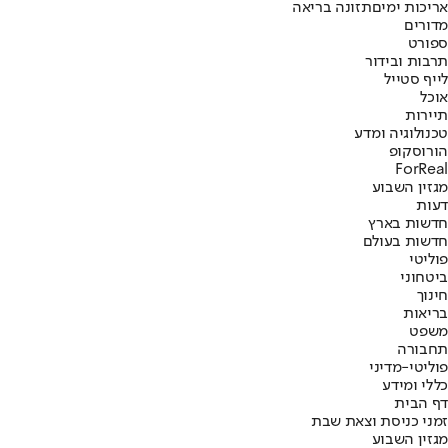
אריכות ימים
תזונה בריאה
מדורים
ספורט
תרבות ובידור
לייף סטייל
אוכל
תיירות
טכנולוגיה ומדע
הורוסקופ
ForReal
מגזין השבוע
דעות
חדשות בארץ
חדשות בעולם
פוליטי
ביטחוני
חינוך
בריאות
משפט
תחבורה
פוליטי-מדיני
כללי ומידע
דף הבית
זמני כניסת וצאת שבת
מגזין השבוע