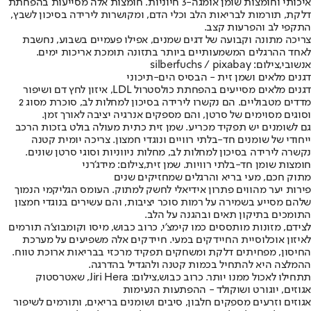
איכותי וחומצות שומן אומגה-3 חיוניות. חומצות אלה מסייעות בהפחתת
דלקת, תורמות לבריאות הלב וכלי הדם, ומקושרות לירידה בסיכון לשבץ,
התקפי לב והפרעות קצב.
צריכה מתונה וקבועה של דגים שמנים, אפילו פעמיים בשבוע, נחשבת
לאחד ההרגלים המשמעותיים ביותר בתזונה תומכת אריכות ימים.
אנשובי,צילום: silberfuchs / pixabay
דגנים מלאים ושמן זית - הבסיס הים-תיכוני
דגנים מלאים מסייעים בהפחתת כולסטרול LDL, איזון לחץ דם ושיפור
מדדים מטבוליים. הם נקשרו לירידה בסיכון למחלות לב, סוכרת מסוג 2
וסוגים מסוימים של סרטן, והם מספקים אנרגיה יציבה לאורך זמן.
גם לשומנים יש תפקיד מכריע. שמן זית כתית מעולה בולט בזכות הרכב
ייחודי של שומנים חד-בלתי רוויים ונוגדי חמצון. צריכה יומית קטנה
נקשרה לירידה בסיכון למחלות לב, מחלות ניווניות וסוגי סרטן שונים.
חומצות שומן חד-בלתי רוויות. שמן זית,צילום: מידג'רני
מתוק חכם, מעי בריא והרגלים שמחזיקים שנים
פירות יער מהווים פתרון אידיאלי לחשק למתוק. העומס הגליקמי הנמוך
שלהם מסייע בשמירה על רמות סוכר יציבות, והם עשירים בנוגדי חמצון
התומכים בתיקון תאים ובהגנה על הלב.
לצידם, מזונות מותססים כמו קימצ’י, כרוב כבוש, מיסו וקומבוצ’ה תורמים
לאיזון אוכלוסיית החיידקים במעי. חיידקים אלה משפיעים על מערכת
החיסון, מפחיתים דלקת ומשחקים תפקיד מרכזי בבריאות ארוכת טווח.
ההמלצה היא להתחיל בכמות קטנה ולהגדיל בהדרגה.
תתחילו לאכול ממנו יותר. כרוב כבוש,צילום: Jiri Hera, שאטרסטוק
אגוזים, יוגורט ושוקולד - ההפתעות הנעימות
אגוזים וזרעים מספקים חלבון, סיבים ושומנים בריאים, ותורמים לשיפור