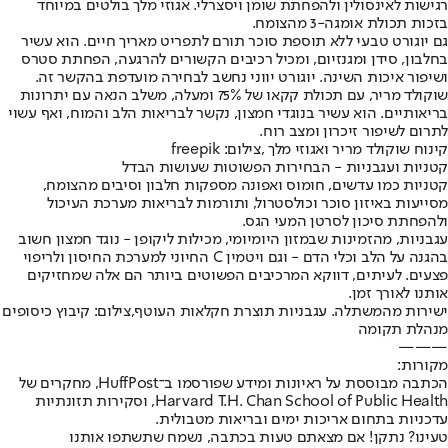
רגישות לאינסולין ולהפחתת שומן ויסצרלי. אגוזי מלך בולטים במיוחד
בזכות תכולת אומגה-3 מהצומח.
גם יוגורט טבעי ללא תוספת סוכר תורם לתפריט מאריך חיים. הוא עשיר
בחלבון, סידן ומגנזיום, ומכיל רכיבים הקשורים להרגעה, הפחתת סטרס
ושיפור איכות השינה. יוגורט יווני נחשב לבחירה מועדפת בהקשר זה.
שוקולד מריר, עם תכולת קקאו של 75% ומעלה, משלב הנאה עם יתרונות
בריאותיים. הוא עשיר בנוגדי חמצון, נקשר לבריאות הלב והמוח, ואף עשוי
לתרום לשיפור זיכרון ומצב רוח.
קינוח שוקולד מריר ואגוזי מלך ,צילום: freepik
קטניות ועגבניות - הבחירות הפשוטות שעושות הבדל
קטניות כמו עדשים, חומוס ואפונה מספקות חלבון וסיבים מהצומח,
מסייעות באיזון סוכר וכולסטרול, ותורמות לבריאות מערכת העיכול
ולהפחתת סיכון לסרטן המעי הגס.
עגבניות, מהזמינות שבמזון היומיומי, מכילות ליקופן - נוגד חמצון חשוב
בהגנה על הלב וכלי הדם - וגם ויטמין C החיוני למערכת החיסון ולריפוי
פצעים. לעיתים, דווקא המרכיבים הפשוטים ביותר הם אלה שמחזיקים
אותנו לאורך זמן.
ישירות מהמשתלה. עגבניות תוצרת חקלאות העוטף,צילום: קיבוץ כיסופים
מנהלת תקומה
———
מקורות:
הכתבה מבוססת על ראיונות ומידע שפורסמו ב־HuffPost, מחקרים של
Harvard T.H. Chan School of Public Health, וסקירות תזונתיות
עדכניות בתחום אריכות ימים ובריאות מטבולית.
טעינו? נתקן! אם מצאתם טעות בכתבה, נשמח שתשתפו אותנו