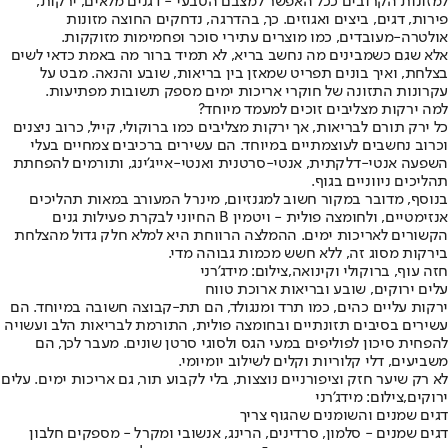
למזונות הקרובים ככל האפשר למצבם הטבעי - דגנים מלאים, ירקות,
פירות, דגים, ביצים ואגוזים. כך, בהדרגה, נדחקים החוצה מזונות
אולטרה-מעובדים, כמו מוצרים עתירי סוכר ופחמימות מזוקקות.
אלא שגם כשמבינים מה נחשב בריא, לא תמיד ברור מה באמת כדאי לשים
בצלחת, ואיך בונים תפריט שמאזן בין בריאות, שובע והנאה. מבט על
עקרונות התזונה של חוקרי אריכות ימים מספק תשובות מפתיעות.
למה ירקות מצליבים זוכים למעמד מיוחד?
כל ירק תורם לבריאות, אך ירקות מצליבים כמו ברוקולי, קייל, כרוב ניצנים
וכרוב נחשבים לעוצמתיים במיוחד. הם עשירים ברכיבים צמחיים בעלי
השפעה אנטי-דלקתית, אנטי-סרטנית ואנטי-אייג’ינג, ותורמים להפחתת
תהליכים ניווניים בגוף.
בנוסף, מדובר במקור חשוב למגנזיום, מינרל המעורב במאות תהליכים
אנזימטיים, ולחומצה פולית - ויטמין B החיוני לבקרת פעילות גנים
הקשורים לאריכות ימים. ההמלצה הרווחת היא למלא חלק גדול מהצלחת
בירקות מסוג זה, ללא חשש מכמות גבוהה מדי.
חזה עוף, ברוקולי וקינואה,צילום: מידג'רני
עלים ירוקים, שובע ובריאות ארוכת טווח
ירקות עליים כהים, כמו תרד ומנגולד, הם תת-קבוצה חשובה במיוחד. הם
עשירים בסיבים תזונתיים ובחומצה פולית, התורמת לבריאות הלב ועשויה
להפחית סיכון לפוליפים במעי הגס ולסוגי סרטן שונים. מעבר לכך, הם
משביעים, דלי קלוריות וקלים לשילוב יומיומי.
לא רק שיער חזק וציפורניים נוצצות, בלי לקבוע תור, גם אריכות ימים. עלים
ירוקים,צילום: מידג'רני
דגים שמנים והשומנים שהגוף צריך
דגים שמנים - סלמון, סרדינים, הרינג, אנשובי ומקרל - מספקים חלבון