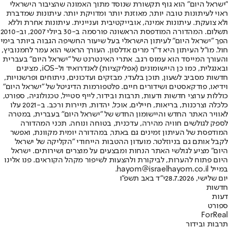
"ישראל היום" הוא גוף תקשורת שנוסד מתוך האמונה שהציבור הישראלי
ראוי לעיתונות טובה יותר, מאוזנת יותר ומדויקת יותר. עיתונות שמדברת
ולא צועקת. עיתונות אמינה, אובייקטיבית ועניינית. עיתונות אחרת וללא
תשלום. המהדורה המודפסת הראשונה פורסמה ב-30 ביולי 2007, וב-2010
הפך "ישראל היום" לעיתון הישראלי בעל שיעור החשיפה הגבוה ביותר בימי
חול. מו"ל העיתון היא ד"ר מרים אדלסון. העורך הראשי הוא עמר לחמנוביץ,
והעורך המייסד הוא עמוס רגב. אתרי האינטרנט של "ישראל היום" בעברית
ובאנגלית, כמו כן היישומונים (אפליקציות) לאנדרואיד ול-iOS, מציגים
חדשות מסביב לשעון, תוכן בלעדי, מבזקים ועדכונים, ניתוחים ופרשנויות,
וידיאו, פודקאסטים ושידורים חיים. פלטפורמות הדיגיטל של "ישראל היום"
כוללות ערוצי חדשות ודעות, תרבות ובידור, לייף סטייל, טכנולוגיה, ספורט,
כלכלה וצרכנות, בריאות, חיילים, אוכל, יהדות, תיירות ורכב. ב-2021 עלו
לאוויר האתר החדש והיישומון החדש של "ישראל היום" בעברית, במטרה
לספק לגולשים חוויה מהירה, עדכנית, בטוחה ונוחה. תכני המהדורה
המודפסת של העיתון זמינים גם באתר, במהדורה יומית מקוונת, ואפשר
לקבל אותם גם בניוזלטר. מועדון ההטבות הייחודי "הקליקה של ישראל
היום" מציע לגולשי האתר הנחות ומבצעים על מוצרים ושירותים. ישראל
היום פתוח להערות, לביקורת ולהצעות לשיפור מקהל הקוראים. פנו אלינו
במייל hayom@israelhayom.co.il.
יום שלישי, 28.7.2026
י"ד באב תשפ"ו
חדשות
דעות
ספורט
ForReal
תרבות ובידור