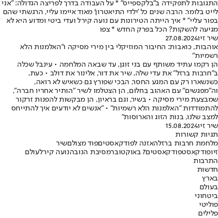
התגובות לתפקידה ב"בלקספייס" * על העבודה בדרך לפריצה הגדולה: "אני
לייט בלומר. הרבה שנים כל 'ילדי התיאטרון' מאוד איימו עליי, הרגשתי שהם
בפור עליי" * איך הייתה הטירונות עם נועה קירל ועדי ביטי ומדוע היא לא
מגיעה להשקות? הכל בפרק החדש * צפו
שיר זיו
27.08.2024
אוהבות, כואבות: החיבור המוזיקלי בין מירי מסיקה ו"האלמנות הלא
רשמיות"
הן רקמו עתיד משותף עם בני זוגן, עד שבאה המלחמה • עינבל שכלה
ב"חרבות ברזל" את עדי שלה, שיר את דור, אלינור את דולב • כעת,
כשנשארו רק עם המגע החסר, הבכי שפורץ גם כשאיש לא רואה,
וה"מפגשים" עם האהוב בחלום, הן הצטלמו לשיר "הותיר אחריו חברה",
שמבצעת מירי מסיקה • בשיר, וגם בראיון, הן מבקשות להפנות זרקור
להתמודדות "האלמנות הלא רשמיות" • "אנשים לא יודעים איך להתייחס
למצב שלנו, בנות הזוג והארוסות"
שיר זיו
15.08.2024
תגיות קשורות
מלחמת חרבות ברזל
האזנה לפודקאסטים
פוד מצולם
שיר
זיו
פודקאסט
פודקאסטים
7 באוקטובר
מסיבת הנובה
נועה קירל
עולם
התרבות
חדשות
בארץ
בעולם
ביטחוני
פוליטי
פלילים