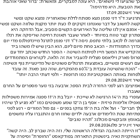
כך שהציעו לי נישואים", היא עונה למבקרים, ומאשרת: "ברור שאני אוהבת
את הטבעת, היא מדהימה"
שיר זיו
17.09.2024
תרגיעו: ד"ר דני פנמן מצא מפתח לדלת שמאחוריה נמצא שקט נפשי
קשה לחשוב על דבר שאנחנו זקוקים לו כעת יותר מקצת שלווה ושקט נפשי
• אמנם אין לנו שליטה על האירועים הקשים מסביב, אבל הדחקה היא
פתרון קצר טווח במיוחד • לאחר שעבר תאונת רחיפה שריסקה את רגלו
וגרמה לו לכאב בלתי נתפס, ניסה ד"ר דני פנמן לתרגל מיינדפולנס מדי יום
כדרך התמודדות • הכאב פחת מיום ליום, הוא הבין שיש לו משהו ביד
והקדיש את המשך חייו לפיתוח השיטה • הספר החדש שכתב יחד עם
פרופ' מארק ויליאמס מצליח להעביר את זה הלאה, לקוראים המתמודדים
עם רעשים נפשיים, באמצעות תרגולים פשוטים של מדיטציית גוף ונשימה
• "הוכח שהשיטה עובדת ב־60% מהמקרים, שזה טוב מאוד. זה עובד
לפחות באותה האפקטיביות כמו תרופות - ולפי דעתי הרבה יותר"
שיר זיו
29.08.2024
אמיצים: רגע לפני החזרה לבית הספר, ארבעה בני נוער מספרים על החרם
שעברו
עופרי בת ה־14 הרגישה לא שייכת • יובל בת ה־11 ספגה אמירות משפילות
ואפילו אלימות פיזית • אסף בן ה־12 שמע משפטים כמו "לא מגיע לך שיהיו
לך חברים" • ועל אלה בת ה־15 צחקו בפנים - גם מול המורים • רגע לפני
פתיחת שנת הלימודים ארבעה ילדים שחוו חרם והתגברו עליו נחשפים
באומץ ומבקשים מכולנו: "תהיו טובים"
שיר זיו
,
יריב פלג
29.08.2024
"זו הייתה האהבה הגדולה הראשונה שלי, וזה היה שברון לב. היה קשה"
השחקנית נאיה בינשטוק התארחה בפודקאסט "החופרת" וסיפרה על