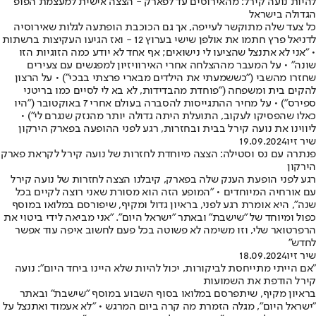
להיות נועה קירל: מהאירוסים עד לפארק - הצצה אישית למעצמת הפופ
הגדולה בישראל
כל צעד שלה מתוקשר לעייפה, אך גם הכוכבת הופתעה לגלות שאירוסיה
לדניאל פרץ חתמו את אולפן שישי בערוץ 12 - ואז הגיעו העקיצות ברשתות
• "אני לא אתנצל שהציעו לי נישואים; אף אחד לא יודע כמה הזוגיות הזו
שונה" • על המעבר מההצלחה אחרי האירוויזיון למפגשים עם צעירים
שחזרו מהשבי ("כששמעתי את הילדים מבארי פרצתי בבכי") • על הרצון
להקים בית ומשפחה ("פוחדת מהבדידות, לא בא לי לסיים כמו בריטני
ספירס") • על מחיר ההתגייסות להסברה בעולם אחרי 7 באוקטובר ("היו
כאלו שהפסיקו לעקוב, התועלת היתה גדולה יותר מהנזק שנגרם לי") •
ליווינו את נועה קירל בבית ובחזרות, רגע לפני ההופעה בפארק הירקון
שיר זיו
19.09.2024
פנתרה עם נס וסטילה: הצצה מיוחדת לחזרות של נועה קירל לקראת פארק
הירקון
רגע לפני הופעת הענק שלה בפארק, קיבלנו הצצה לחזרות של נועה קירל
עם אורחיה המיוחדים • "המופע הזה הוא מסורת שאני רוצה לקיים בכל
שנה", היא אומרת רגע לפני, בראיון גדול ומקיף, שיפורסם במלואו במוסף
כפול ומיוחד של "שישבת" ובאתר "ישראל היום". "אני מביאה לידי ביטוי את
הרפרטואר שלי, וזו משימה לא פשוטה בכל פעם לחשוב איפה עוד אפשר
לחדש"
שיר זיו
18.09.2024
"אם הייתי מתייחסת לביקורות, יכול להיות שלא היינו ביחד היום": נועה
קירל הודפת את השמועות
בראיון מקיף, שיתפרסם במלואו בסוף השבוע במוסף "שישבת" ובאתר
"ישראל היום", מגלה הזמרת מה קרה ביום המרגש • "לא אעמוד ואתנצל על