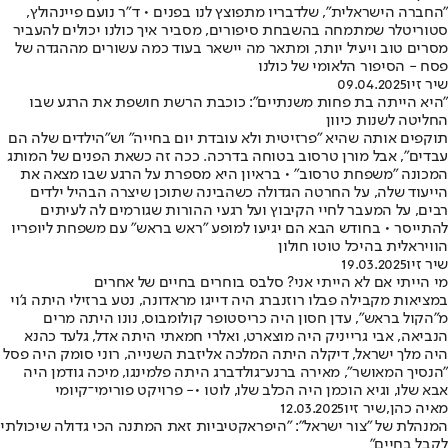
"החברה הישראלית", שלדבריו מתפוצץ לנו בפנים • ד"ר נועם פיינהולץ,
סטוריטלר שמתמחה בהשבחת סיפורים, מסביר איך כולנו יכולים להעביר
מסרים טוב ויעיל יותר, ומתאר מה יישאר בעוד כמה עשורים מההגדה של
פסח - הסיפור הלאומי של כולנו
שיר זיו
09.04.2025
"היא הייתה בת פחות משנתיים": כוכבת הרשת חושפת את הרגע שבו
החליטה לשנות כיוון
תוקפים אותה שהיא "פרזיטית ולא עובדת יום בחייה" וש"הילדים שלה הם
עבדים", אבל מורן טרסוב בטוחה בדרכה. ככה זה כשאת הפנים של המותג
המכונה "משפחת טרסוב" • בראיון היא מספרת על הרגע שבו מצאה את
הייעוד שלה, על החרטה הגדולה כשהבינה שתוכן שיצרה הבהיל ילדים
רבים, על המעבר לחיי הקיבוץ ועל רגעי ההורות שגורמים לה לעיתים
להתייסר • בחודש הבא הם יגיעו למופע "ראש בראש" עם משפחת ליופריו
הוויראלית בהיכל טוטו חולון
שיר זיו
19.03.2025
מי הייתי אם לא הייתי אני? סלבס בוחרים בחיים של אחרים
במציאות מקבילה פבלו רוזנברג היה דייגו מראדונה, נטע ברזילי היתה ג'וי
מ"הקול בראש", עדן חסון היה כריסטופר קולומבוס, נונו היתה מרים
הנביאה, אבי גרייניק היה מוצארט, ואלרי חמאתי היתה אדל, גלעד כהנא
היה מלך ישראל, דיקלה היתה המלכה אליזבת השנייה, רוני סומק היה פסל
"הנסיך המאושר", מאירה ברנע־גולדברג היתה פלמינגו, מיכה גודמן היה
אבא שלו, וגיא הוכמן היה הכלב שלו, לוטו •- פרויקט פורימי־קיומי
מאיה כהן
,
שיר זיו
12.03.2025
המנהלת של "צור ישראל": "היפראקטיביות זאת המתנה הכי גדולה שיכולתי
לקבל בחיים"