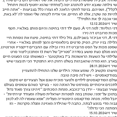
שהתל־אביבית שעושה ציפורניים לוקחת את שני האחים הקרביים שלה"),
שי גילתה שאבא יודע להתנהג יפה ("פחדתי שהוא יחטוף ג'ננות ויתחיל
לקלל"), ושניהם, בניגוד לחוקי הז'אנר, לא נעזרו כלל בצביעות • "אתה חייב
להיות פה שקרן, אלה לא החיים. אני אדיח לקוחה שלי ואומר לה 'לא באת,
אני אכבה לך את הלפיד'?"
שיר זיו
12.12.2024
דני הוליווד: למה דני A, פעם ילד דתי בחיפה והיום מותג באל.איי, חטף
מכות מרוברט דה נירו
דני A, דני אביכזר בשבילכם, גדל כילד דתי בחיפה, פיצח את נוסחת חיי
הלילה בניו יורק, הפיק סרטים בינלאומיים והפך למותג באל.איי • אחרי
שספג מכות על הסט מרוברט דה נירו ובילה עם החברים דיקפריו וטרנטינו,
הוא מגלם כעת פושע בסדרה "פטריק" של רשת 13 ומתכנן ליצור סרט
עלילתי על השעות הראשונות ב־7 באוקטובר • כשאשתו ובנו הפעוט חיים
בארץ, הוא מודה שהאבהות בשלט רחוק היא התפקיד הכי תובעני שיש
שיר זיו
28.11.2024
מישהו מקשיב לי, שומע אותי: הילדים שלנו התחילו להתעניין
בפודקאסטים - ויש לזה סיבה טובה
עולם הפודקאסטים לילדים ולנוער מוכיח שגם אצל הצעירים יש מקום
לתכנים איכותיים בפורמט של האזנה נטו - בעיקר כשהם עטופים בעולם
עשיר וצבעוני • ירדן בר־כוכבא, מנחת הסכתים: "זיהינו צורך מאוד גדול
בתוכן על־זמני, שנותן במה לספרות ישראלית מעולה ומעודד יצירתיות" •
יובל מלחי, מנחה פודקאסט היסטוריה מצליח: "אמא שאמרו לה לא לכוון
גבוה מדי בנוגע לבתה, כתבה לי שהילדה מאזינה ומגלה סקרנות - וזו
המתנה הכי גדולה"
שיר זיו
15.10.2024