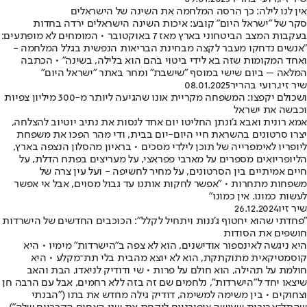
אין לנו לילה: כך הרסה המלחמה את השינה של הישראלים
סקר של "ישראל היום" קובע: איכות השינה הישראלים ירדה בחדות
בעקבות המצב הביטחוני בארץ מאז 7 באוקטובר • המומחים לא מופתעים:
"אנשים נדחקו מעבר לקצה מבחינת הבריאות הנפשית בגלל המלחמה -
ואחד המקומות שזה בא לידי ביטוי בהם הוא בלילה, בשינה" • הכתבה
המלאה – ביום שישי במוסף "שישבת" ומחר באתר "ישראל היום"
שיר זיו
,
רועי בהריר
08.01.2025
ושכולם יקפצו: המשפחה מקריית אונו שהגיעה ליותר מ-300 מיליון צפיות
וכבשה את ישראל
אמא רונית ואבא ג'ונתן החליטו יום אחד לנסות את נתיב יוטיוב להצלחה,
יצרו סרטונים בהשראת חיי היום-יום בבית, ודי מהר הפכו את משפחת
ליופריו לאימפרייה של תוכן לילדי מסכים • בראיון מהסלון הנצפה בארץ,
הליופריואים מספרים על מארבי פפראצי, על מעריצים בפתח הדלת, על
חיים אמיתיים בין הסרטונים, על מחיר לחשיפה - ועל עין צרה של
משפחות מתחרות • "אפשר לחקות אותנו עד גבול מסוים, אבל אי אפשר
לעשות כמונו. אין כמונו"
שיר זיו
26.12.2024
"פחדתי שהוא יחטוף ג'ננות ויתחיל לקלל": הכוכבים החדשים של הישרדות
חושפים את הסודות
היא ניגשה לאינספור אודישנים, הוא לא צפה ב"הישרדות" מימיו • היא
קוסמטיקאית מתוקתקת, הוא לא יוצא מהבית בלי תת־מקלע • היא
חולמת על תהילה, הוא חולם על פרות • שי ודודיק לניאדו, הבת והאב
שיצאו יחד ל"הישרדות", נלחמים שם זה בזה ללא רחמים, אבל עם הרבה חן
וצחוקים • בין משימה למשימה, דודיק גילה מחדש את בתו ("הבנתי