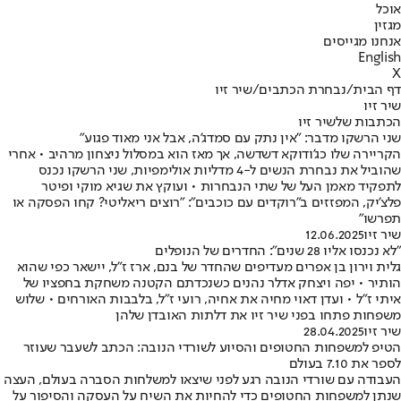
אוכל
מגזין
אנחנו מגייסים
English
X
דף הבית
/
נבחרת הכתבים
/
שיר זיו
שיר זיו
הכתבות שלשיר זיו
שני הרשקו מדבר: "אין נתק עם סמדג'ה, אבל אני מאוד פגוע"
הקריירה שלו כג'ודוקא דשדשה, אך מאז הוא במסלול ניצחון מרהיב • אחרי
שהוביל את נבחרת הנשים ל-4 מדליות אולימפיות, שני הרשקו נכנס
לתפקיד מאמן העל של שתי הנבחרות • ועוקץ את שגיא מוקי ופיטר
פלצ'יק, המפזזים ב"רוקדים עם כוכבים": "רוצים ריאליטי? קחו הפסקה או
תפרשו"
שיר זיו
12.06.2025
"לא נכנסו אליו 28 שנים": החדרים של הנופלים
גלית וירון בן אפרים מעדיפים שהחדר של בנם, ארז ז"ל, יישאר כפי שהוא
הותיר • יפה ויצחק אדלר נהנים כשנכדתם הקטנה משחקת בחפציו של
איתי ז"ל • ועדן דאוי מחיה את אחיה, רועי ז"ל, בלבבות האורחים • שלוש
משפחות פתחו בפני שיר זיו את דלתות האובדן שלהן
שיר זיו
28.04.2025
הטיפ למשפחות החטופים והסיוע לשורדי הנובה: הכתב לשעבר שעוזר
לספר את 7.10 בעולם
העבודה עם שורדי הנובה רגע לפני שיצאו למשלחות הסברה בעולם, העצה
שנתן למשפחות החטופים כדי להחיות את השיח על העסקה והסיפור על