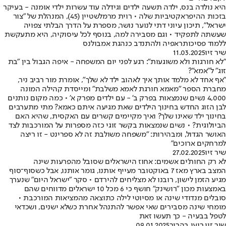
היא נולדה בנס, ילדה תשעה ילדים וגידלה עוד עשרות ילדי אומנה - בעיקר
בזכות ההיפראקטיביות שלה • רוית מרמלשטיין (45), המנהלת של "צור
ישראל", תיכון עיוני דתי לנוער נושר, מספרת על הדרך הבלתי צפויה
שעשתה לתפקיד • וגם מסבירה למה, בנוסף לכל עיסוקיה, היא מתעקשת
ללמוד פסיכותראפיה ולהתנדב כנהגת אמבולנס
שיר זיו
11.03.2025
"לא חורגות ולא משוגעות": רגע לפני יום המשפחה - איפה הגבול בין "בת
זוג" ל"אמא"?
"אף אחד לא מלמד אותך איך לאהוב ילד לא שלך", אומרת מור רביב ניר,
מחברת הספר "מאמא חורגת לאמא משלבת" ומייסדת קהילה המונה
4,000 נשים שנמצאות בפרק ב' - עם ילדים מפרק א' • כמה מקום נותנים
לבן הזוג החדש בחינוך הילדים שאת מגיעה איתם כאמא? מתי מתערבים
בחינוך ילד שאינו שלך? ואיך מקיימים קשרים עם האקסית, שהיא האם
הביולוגית? • נשים שנמצאות בקשר זוגי כזה מספרות על המורכבות לצד
האושר הגדול, ומבהירות: "משפחה משולבת זה לא ספרינט - זו ריצה
למרחקים ארוכים"
שיר זיו
27.02.2025
לא רק החות'ים אשמים: אחוז הישראלים שסובל מהפרעות שינה
המצב בארץ מאז 7 באוקטובר מעייף אותנו, גומר אותנו, אבל כשסוף־סוף
מגיע הזמן לישון, רובנו לא מצליחים להירדם • סקר "ישראל היום" שנערך
באמצעות מכון "רושינק" חושף כי 6 מכל 10 ישראלים מדווחים שהם
סובלים מנדודי שינה או מסיוטי לילה כתוצאה מהמציאות המורכבת •
מומחי שינה מסבירים שאי אפשר להתנהל אחרת כשלא ישנים, ושכדאי
לטפל בבעיה - כך תעשו זאת
שיר זיו
,
רועי בהריר
09.01.2025