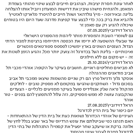
לאחר עונת חסרת יציבות, הצהובים חייבים לבצע שינוי מהותי בעמדת
המאמן, ולהנחית מישהו שיבין את דרישות המועדון ויוביל אותו להצלחה
בליגה ובאירופה • מיץ' גולדהאר ושות' חייבים להיפרד מז'ארקו לאזטיץ'
ולהביא את ברק בכר, כדי לבצע עוד קפיצת מדרגה שעד היום היו בטוחים
שיכולה להגיע רק עם מאמן זר
הראל דוידוביץ'
07.05.2025
גם לשומרי השבת והמסורת מותר ליהנות מהספורט הישראלי
עד שבעלי ההשפעה לא ירימו את הכפפה ויתייחסו ברצינות למגזר הדתי
הגדול, הענפים השונים בארץ ימשיכו לפספס ספורטאים מוכשרים
ואיכותיים • בליגת העל בכדורגל זה צועק יותר מכל, והגיע הזמן לשנות את
זה - יש מקום גם ללא חילונים
הראל דוידוביץ'
25.10.2024
לא מביאים מחליפים ראויים, חושבים בעיקר על הקופה: אוהדי מכבי תל
אביב מודאגים מההנהלה
אוסקר גלוך ודניאל פרץ הם רק שניים מהשמות שיצאו ממכבי תל אביב
בסכום גדול • השחקנים שהגיעו במקומם לא מספיק טובים • לחלקים
מהקהל נראה שג'ק אנגלידיס פועל בעיקר ממניעים כלכליים • הצעדים
שהקבוצה עושה לא ממש מספיקים, וזה עלול להתפוצץ להם בפנים • טור
אוהד
הראל דוידוביץ'
27.08.2023
יום כיפור של בית הדין לכדורגל
העיניים של אוהדי הכדורגל נשואות כעת אל בית הדין של ההתאחדות •
האם תנהגו כפי שביטלתם את עונש הרדיוס של באר שבע בגלל לחץ של
אלונה ברקת או שיעקב שחר יפעיל את קסמיו? התנהלות של בתי הדין
לכדורגל חייבת לעבור שינוי מהיסוד