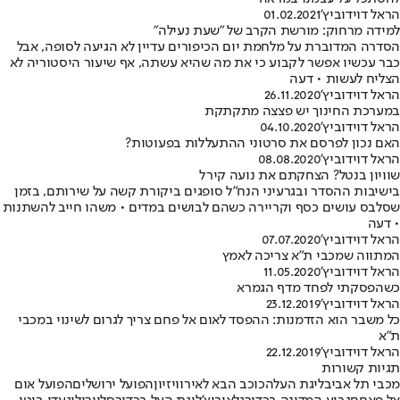
הראל דוידוביץ'
01.02.2021
למידה מרחוק: מורשת הקרב של "שעת נעילה"
הסדרה המדוברת על מלחמת יום הכיפורים עדיין לא הגיעה לסופה, אבל
כבר עכשיו אפשר לקבוע כי את מה שהיא עשתה, אף שיעור היסטוריה לא
הצליח לעשות • דעה
הראל דוידוביץ'
26.11.2020
במערכת החינוך יש פצצה מתקתקת
הראל דוידוביץ'
04.10.2020
האם נכון לפרסם את סרטוני ההתעללות בפעוטות?
הראל דוידוביץ'
08.08.2020
שוויון בנטל? הצחקתם את נועה קירל
בישיבות ההסדר ובגרעיני הנח"ל סופגים ביקורת קשה על שירותם, בזמן
שסלבס עושים כסף וקריירה כשהם לבושים במדים • משהו חייב להשתנות
• דעה
הראל דוידוביץ'
07.07.2020
המתווה שמכבי ת"א צריכה לאמץ
הראל דוידוביץ'
11.05.2020
כשהפסקתי לפחד מדף הגמרא
הראל דוידוביץ'
23.12.2019
כל משבר הוא הזדמנות: ההפסד לאום אל פחם צריך לגרום לשינוי במכבי
ת"א
הראל דוידוביץ'
22.12.2019
תגיות קשורות
מכבי תל אביב
ליגת העל
הכוכב הבא לאירוויזיון
הפועל ירושלים
הפועל אום