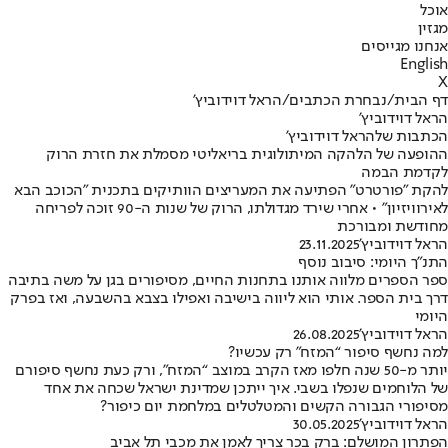
אוכל
מגזין
אנחנו מגייסים
English
X
דף הבית
/
נבחרת הכתבים
/
הראל דוידוביץ'
הראל דוידוביץ'
הכתבות שלהראל דוידוביץ'
ההופעה של הלהקה המיתולוגית בריאליטי מסמלת את חזרת הרוק
לקדמת הבמה
להקת "פורטרט" הפתיעה את המעריצים הוותיקים בתכנית "הכוכב הבא
לאירוויזיון" • אחרי שירד מגדולתו, הרוק של שנות ה-90 זוכה לפריחה
מחודשת ומבורכת
הראל דוידוביץ'
23.11.2025
התנ"ך היומי: סיבוב נוסף
ספר הספרים מלווה אותנו בתחנות החיים, מסיפורים בגן על משה בתיבה
דרך בית הספר. אותי הוא ליווה בישיבה ואפילו בצבא בהשבעה, ואז בפרק
היומי
הראל דוידוביץ'
26.08.2025
למה נחשף סיפור “המזח” רק עכשיו?
יותר מ-50 שנה חלפו מאז הקרב במוצב “המזח”, ורק כעת נחשף סיפורם
של הלוחמים שנפלו בשבי. איך ייתכן שמדינת ישראל שכחה את אחד
מסיפורי הגבורה הקשים והמטלטלים במלחמת יום כיפור?
הראל דוידוביץ'
30.05.2025
הפתרון המושלם: ברק בכר צריך לאמן את מכבי תל אביב