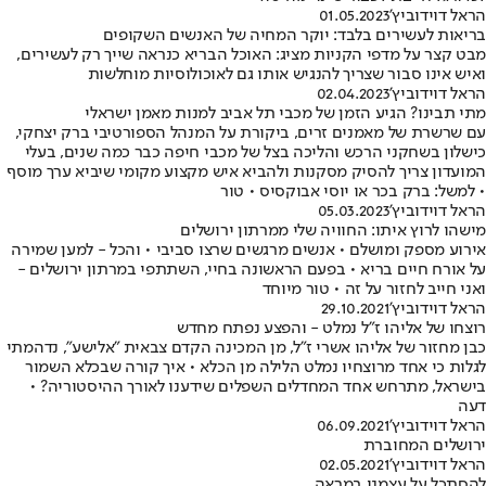
הראל דוידוביץ'
01.05.2023
בריאות לעשירים בלבד: יוקר המחיה של האנשים השקופים
מבט קצר על מדפי הקניות מציג: האוכל הבריא כנראה שייך רק לעשירים,
ואיש אינו סבור שצריך להנגיש אותו גם לאוכולוסיות מוחלשות
הראל דוידוביץ'
02.04.2023
מתי תבינו? הגיע הזמן של מכבי תל אביב למנות מאמן ישראלי
עם שרשרת של מאמנים זרים, ביקורת על המנהל הספורטיבי ברק יצחקי,
כישלון בשחקני הרכש והליכה בצל של מכבי חיפה כבר כמה שנים, בעלי
המועדון צריך להסיק מסקנות ולהביא איש מקצוע מקומי שיביא ערך מוסף
• למשל: ברק בכר או יוסי אבוקסיס • טור
הראל דוידוביץ'
05.03.2023
מישהו לרוץ איתו: החוויה שלי ממרתון ירושלים
אירוע מספק ומושלם • אנשים מרגשים שרצו סביבי • והכל - למען שמירה
על אורח חיים בריא • בפעם הראשונה בחיי, השתתפי במרתון ירושלים -
ואני חייב לחזור על זה • טור מיוחד
הראל דוידוביץ'
29.10.2021
רוצחו של אליהו ז"ל נמלט - והפצע נפתח מחדש
כבן מחזור של אליהו אשרי ז"ל, מן המכינה הקדם צבאית "אלישע", נדהמתי
לגלות כי אחד מרוצחיו נמלט הלילה מן הכלא • איך קורה שבכלא השמור
בישראל, מתרחש אחד המחדלים השפלים שידענו לאורך ההיסטוריה? •
דעה
הראל דוידוביץ'
06.09.2021
ירושלים המחוברת
הראל דוידוביץ'
02.05.2021
להסתכל על עצמנו במראה