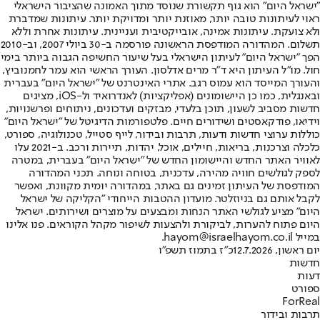
"ישראל היום" הוא גוף תקשורת שנוסד מתוך האמונה שהציבור הישראלי
ראוי לעיתונות טובה יותר, מאוזנת יותר ומדויקת יותר. עיתונות שמדברת
ולא צועקת. עיתונות אמינה, אובייקטיבית ועניינית. עיתונות אחרת וללא
תשלום. המהדורה המודפסת הראשונה פורסמה ב-30 ביולי 2007, וב-2010
הפך "ישראל היום" לעיתון הישראלי בעל שיעור החשיפה הגבוה ביותר בימי
חול. מו"ל העיתון היא ד"ר מרים אדלסון. העורך הראשי הוא עמר לחמנוביץ,
והעורך המייסד הוא עמוס רגב. אתרי האינטרנט של "ישראל היום" בעברית
ובאנגלית, כמו כן היישומונים (אפליקציות) לאנדרואיד ול-iOS, מציגים
חדשות מסביב לשעון, תוכן בלעדי, מבזקים ועדכונים, ניתוחים ופרשנויות,
וידיאו, פודקאסטים ושידורים חיים. פלטפורמות הדיגיטל של "ישראל היום"
כוללות ערוצי חדשות ודעות, תרבות ובידור, לייף סטייל, טכנולוגיה, ספורט,
כלכלה וצרכנות, בריאות, חיילים, אוכל, יהדות, תיירות ורכב. ב-2021 עלו
לאוויר האתר החדש והיישומון החדש של "ישראל היום" בעברית, במטרה
לספק לגולשים חוויה מהירה, עדכנית, בטוחה ונוחה. תכני המהדורה
המודפסת של העיתון זמינים גם באתר, במהדורה יומית מקוונת, ואפשר
לקבל אותם גם בניוזלטר. מועדון ההטבות הייחודי "הקליקה של ישראל
היום" מציע לגולשי האתר הנחות ומבצעים על מוצרים ושירותים. ישראל
היום פתוח להערות, לביקורת ולהצעות לשיפור מקהל הקוראים. פנו אלינו
במייל hayom@israelhayom.co.il.
יום ראשון, 12.7.2026
כ"ז בתמוז תשפ"ו
חדשות
דעות
ספורט
ForReal
תרבות ובידור