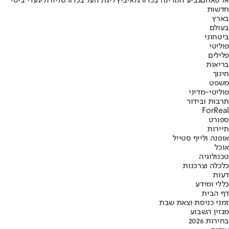
אל פאחם
גביע המדינה בכדורגל
איביץ'
ליגת העל בכדורסל
יורוליג
עדי ביטי
חדשות
בארץ
בעולם
ביטחוני
פוליטי
פלילים
בריאות
חינוך
משפט
פוליטי-מדיני
תרבות ובידור
ForReal
ספורט
תיירות
אופנה ולייף סטייל
אוכל
טכנולוגיה
כלכלה וצרכנות
דעות
כללי ומידע
דף הבית
זמני כניסת וצאת שבת
מגזין השבוע
בחירות 2026