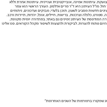
ועקת. עיתונות אמינה, אובייקטיבית ועניינית. עיתונות אחרת וללא
עור החשיפה הגבוה ביותר בימי חול. מו"ל העיתון היא ד"ר מרים אדלסון. העורך הראשי הוא עמר
 והעורך המייסד הוא עמוס רגב. אתרי האינטרנט של "ישראל היום" בעברית ובאנגלית, כמו כן היישומונים (אפליקציות) לאנדרואיד ול-iOS, מציגים חדשות מסביב לשעון, תוכן בלעדי, מבזקים ועדכונים, ניתוחים
, ספורט, כלכלה וצרכנות, בריאות, חיילים, אוכל, יהדות, תיירות ורכב.
דורה המודפסת של העיתון זמינים גם באתר, במהדורה יומית מקוונת,
היום פתוח להערות, לביקורת ולהצעות לשיפור מקהל הקוראים. פנו אלינו