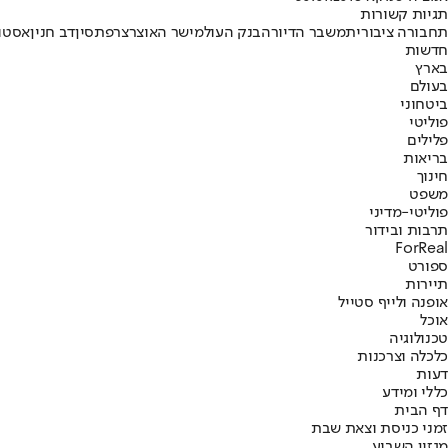
תגיות קשורות
תחבורה ציבורית
משבר הדיור
הבנק העולמי
שר האוצר
צרפת
סין
דב חנין
אסטונ
חדשות
בארץ
בעולם
ביטחוני
פוליטי
פלילים
בריאות
חינוך
משפט
פוליטי-מדיני
תרבות ובידור
ForReal
ספורט
תיירות
אופנה ולייף סטייל
אוכל
טכנולוגיה
כלכלה וצרכנות
דעות
כללי ומידע
דף הבית
זמני כניסת וצאת שבת
מגזין השבוע