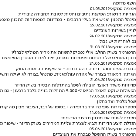
היצף מדומה
אמציה סמקאי
01.03.2019
הנחיות חדשות: הפקעת נתיבים וחניות לטובת תחבורה ציבורית
מינהל התכנון יעניש את בעלי הרכבים • במדינות המפותחות התכנון מאפש
אמציה סמקאי
25.02.2019
לוויין בשירות העובדים
אמציה סמקאי
24.09.2018
גם לאחריות יש גבול
אמציה סמקאי
31.08.2018
הרפורמה בשוק החלב: אולי נפסיק להשוות את מחיר המילקי לברלין
רובן המוחלט של הרפתות מפסידות כספים, זאת למרות מספרן המצומצם • 
אמציה סמקאי
24.06.2018
בזבוז כספים וחוסר דיווח: ההסתדרות - אי שקיפות בחסות החוק
הארגון, המאוגד בצורה של אגודה עות'מאנית, מתנהל בצורה לא יעילה וה
אמציה סמקאי
21.06.2018
מדיניות משרד האוצר הובילה לשפל בהתחלות הבנייה בשוק הדיור
הפעולות שנקט האוצר הביאו ל-9,000 התחלות בנייה בלבד ברבעון • גם תוכנית מחיר למשתכן לא תעזור כל עוד הפער בין משקי הבית וכמות הדירות מתרחב • ישנם קווי דימיון בין הקדנציה של לפיד לזו של כחלון • פרשנות
אמציה סמקאי
19.06.2018
שפל מלפיד ועד כחלון
מספר הדירות שנמכרו ירד בהתמדה • בסופו של דבר, הציבור מבין מה קורה
אמציה סמקאי
14.06.2018
חייבים לשנות את מנגנון תקצוב הרשויות
הגדלת היצע הדירות תביא לעצירת עליית המחירים בשוק הדיור • שיפור מע
אמציה סמקאי
05.06.2018
הרפורמה בשוק החשמל מבכרת את העובדים