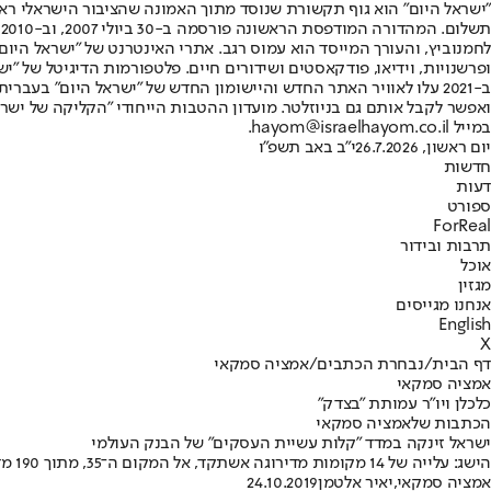
"ישראל היום" הוא גוף תקשורת שנוסד מתוך האמונה שהציבור הישראלי ראוי 
ת
ופרשנויות, וידיאו, פודקאסטים ושידורים חיים. פלטפורמות הדיגיטל של "ישרא
ב-2021 עלו לאוויר האתר החדש והיישומון החדש של "ישראל היום" בע
ואפשר לקבל אותם גם בניוזלטר. מועדון ההטבות הייחודי "הקליקה של ישרא
במייל hayom@israelhayom.co.il.
יום ראשון, 26.7.2026
י"ב באב תשפ"ו
חדשות
דעות
ספורט
ForReal
תרבות ובידור
אוכל
מגזין
אנחנו מגייסים
English
X
דף הבית
/
נבחרת הכתבים
/
אמציה סמקאי
אמציה סמקאי
כלכלן ויו"ר עמותת "בצדק"
הכתבות שלאמציה סמקאי
ישראל זינקה במדד "קלות עשיית העסקים" של הבנק העולמי
הישג: עלייה של 14 מקומות מדירוגה אשתקד, אל המקום ה־35, מתוך 190 מדינות • בין הפרמטרים שדורשים שיפור: אכיפת חוזים • החשב הכללי: "הישג שמקורו ברפורמות של השנים האחרונות"
אמציה סמקאי
,
יאיר אלטמן
24.10.2019