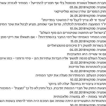
חברת חשמל נשארת מונופול בלי אף תמריץ להתייעל • המחיר לאזרח: עשרו
אמציה סמקאי
03.06.2018
חוק הספרים: שדרן שהוא פוליטיקאי
אמציה סמקאי
26.05.2018
"עובד זר לא צריך לקבל פי 7 מהשכר במדינתו"
יו"ר המועצה הלאומית לכלכלה, פרופ' אבי שמחון, מציע לבטל את שכר המיני
אמציה סמקאי
10.04.2018
"בישראל יש תחושה שפיטורים הם סוף העולם"
מהו המחיר האמיתי של דמי החבר בהסתדרות? • אם תשאלו את ריקי ממן וא
אמציה סמקאי
15.03.2018
3 בשורות למשק ו־3 סיכונים פוטנציאליים
אמציה סמקאי
04.03.2018
גם אי עשייה היא התערבות
כשכל העולם מנסה למשוך אליו חברות עתירות הון - פיזי ורוחני - כמו א
אמציה סמקאי
22.02.2018
נכון להתחרות מול מדינות
אמציה סמקאי
16.02.2018
הספין הנעלם: ההסתדרות מעלה את יוקר המחיה
אמציה סמקאי
10.02.2018
תחבורה ציבורית בחינם? יעלה לנו ביוקר
הצעת החוק של חברי הכנסת זנדברג, כבל וחנין לא כל כך "נוצצת" • הסכנו
אמציה סמקאי
09.02.2018
לעזור באמת - לא במשרה מלאכותית
התאחדות התעשיינים היתה שמחה אם המכס היה חוזר לרמתו בשנות השבע
אמציה סמקאי
30.01.2018