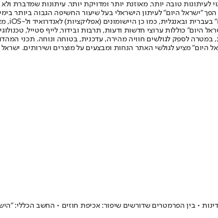
לעיתונות טובה יותר, מאוזנת יותר ומדויקת יותר. עיתונות שמדברת ולא צ
שלום. המהדורה המודפסת הראשונה פורסמה ב-30 ביולי 2007, וב-2010 הפך "ישראל היום" לעיתון הישראלי בעל שי
לחמנוביץ,
ל היום" כוללות ערוצי חדשות ודעות, תרבות ובידור, לייף סטייל, טכנולוגיה
ברית, במטרה לספק לגולשים חוויה מהירה, עדכנית, בטוחה ונוחה. תכני המה
ל היום" מציע לגולשי האתר הנחות ומבצעים על מוצרים ושירותים. ישראל 