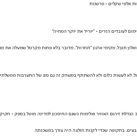
ת אלפי שקלים • פרשנות
מום לעובדים הזרים • "יוריד את יוקר המחיה"
לון תובל, מקימי ארגון "תחרות", מדובר בלא פחות מקרטל שמעלה את מח
ינטל, לא לעשות כלום ולא להשתתף במשחק זה גם סוג של התערבות ממשלתי
ת: הגדלת זיהום האוויר ואלימות כשגם החיסכון למדינה מוטל בספק • חקיק
ים, בתקופה שכדי לקנות חולצה היה צורך במשכנתה