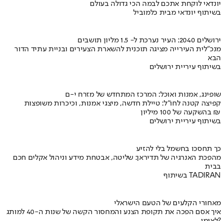
יונדאי לוקחת אתכם לבמה הכי גדולה בעולם
בשיתוף יונדאי מבית כלמוביל
ירושלים 2040: העיר נערכת ל- 1.5 מליון תושבים
מנכ"לית העירייה מציגה תוכנית להשארת הצעירים ובניית עתיד הדור
הבא
בשיתוף עיריית ירושלים
שופינג, אמנות ואוכל: המרכז המתחדש של מזרח י-ם
קפיצה קטנה לחו"ל: טיילת חדשה, מיצגי אמנות, וכיכרות משופצות
בהשקעה של 100 מיליון ₪
בשיתוף עיריית ירושלים
כך תחסכו בחשמל בלי להזיע
מהפכת האנרגיה של תדיראן: שליטה, אבטחת מידע וניהול אקלים חכם
בבית
בשיתוף TADIRAN
מאחורי הקלעים של הטעם הישראלי
איך אסם הפכה את תקופת הצנע והמחסור הקשה של שנות ה-40 למותג