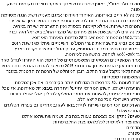
מוצרי חלב מחו"ל, באופן שמבטיח שנצרוך בעיקר תוצרת מקומית בשוק
סגור.
כל זה לא קיים באירופה. האיחוד האירופי אמנם מעניק רשת הגנה מסוימת
לרפתנים בדמות התחייבות לרכישת עודפי ייצור במחיר נמוך או על ידי
תמיכות ישירות, אך לא קיימות מכסות ואין התערבות ישירה במחיר.
כל זה גרם לכך שבשנת 2014 מחירם של מוצרי החלב בישראל היה גבוה
בכ־130% מהמחיר הממוצע ב־28 מדינות האיחוד האירופי.
גם אם נביא בחשבון את פערי המע"מ, השינויים שחלו מאז שנת 2014
במחירים והפער במחירי המספוא, עדיין החלב ומוצריו יקרים בארץ
ב־25%-40% לפחות, בהשוואה לאירופה.
אחד המאפיינים העסקיים המשמעותיים של הרפת הוא היתרון לגודל. סקר
רווחיות ענף הרפת שבחן את נתוני 2015 מצא כי למרות ההתערבות במחיר
שהחקלאי מקבל עבור החלב, רובן המוחלט של הרפתות הקטנות במגזר
המשפחתי מפסידות.
זאת לעומת 5% מהרפתות הגדולות יותר בקיבוצים. אם אכן
המלצות
הוועדה יישומו
, השוק המקומי יתייעל ויתחרה ביבוא זול מאירופה. אז נוכל
סוף־סוף להפסיק להשוות את מחיר המילקי לברלין. אולי אפילו בזכות
הידע הישראלי נוכל גם לייצא חלב.
העדכונים הכי חמים ישירות לנייד: בואו לעקוב אחרינו גם בערוץ הטלגרם
החדש שלנו
!
טעינו? נתקן! אם מצאתם טעות בכתבה, נשמח שתשתפו אותנו
המועצה הלאומית לכלכלה
מועצת החלב
רפתות
מדורים
ספורט
תרבות ובידור