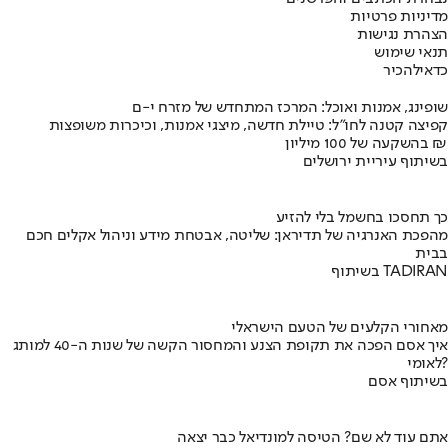
מדיניות פרטיות
הצהרת נגישות
תנאי שימוש
כדאי
להכיר
שופינג, אמנות ואוכל: המרכז המתחדש של מזרח י-ם
קפיצה קטנה לחו"ל: טיילת חדשה, מיצגי אמנות, וכיכרות משופצות
בהשקעה של 100 מיליון ₪
בשיתוף עיריית ירושלים
כך תחסכו בחשמל בלי להזיע
מהפכת האנרגיה של תדיראן: שליטה, אבטחת מידע וניהול אקלים חכם
בבית
בשיתוף TADIRAN
מאחורי הקלעים של הטעם הישראלי
איך אסם הפכה את תקופת הצנע והמחסור הקשה של שנות ה-40 למותג
לאומי?
בשיתוף אסם
אתם עוד לא שם? הטיסה למונדיאל כבר יצאה