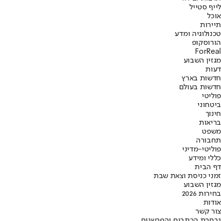
לייף סטייל
אוכל
תיירות
טכנולוגיה ומדע
הורוסקופ
ForReal
מגזין השבוע
דעות
חדשות בארץ
חדשות בעולם
פוליטי
ביטחוני
חינוך
בריאות
משפט
תחבורה
פוליטי-מדיני
כללי ומידע
דף הבית
זמני כניסת וצאת שבת
מגזין השבוע
בחירות 2026
אודות
צור קשר
נבחרת הכתבים והפרשנים