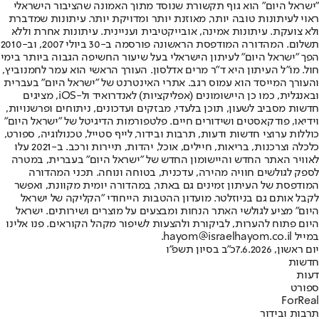
"ישראל היום" הוא גוף תקשורת שנוסד מתוך האמונה שהציבור הישראלי
ראוי לעיתונות טובה יותר, מאוזנת יותר ומדויקת יותר. עיתונות שמדברת
ולא צועקת. עיתונות אמינה, אובייקטיבית ועניינית. עיתונות אחרת וללא
תשלום. המהדורה המודפסת הראשונה פורסמה ב-30 ביולי 2007, וב-2010
הפך "ישראל היום" לעיתון הישראלי בעל שיעור החשיפה הגבוה ביותר בימי
חול. מו"ל העיתון היא ד"ר מרים אדלסון. העורך הראשי הוא עמר לחמנוביץ,
והעורך המייסד הוא עמוס רגב. אתרי האינטרנט של "ישראל היום" בעברית
ובאנגלית, כמו כן היישומונים (אפליקציות) לאנדרואיד ול-iOS, מציגים
חדשות מסביב לשעון, תוכן בלעדי, מבזקים ועדכונים, ניתוחים ופרשנויות,
וידיאו, פודקאסטים ושידורים חיים. פלטפורמות הדיגיטל של "ישראל היום"
כוללות ערוצי חדשות ודעות, תרבות ובידור, לייף סטייל, טכנולוגיה, ספורט,
כלכלה וצרכנות, בריאות, חיילים, אוכל, יהדות, תיירות ורכב. ב-2021 עלו
לאוויר האתר החדש והיישומון החדש של "ישראל היום" בעברית, במטרה
לספק לגולשים חוויה מהירה, עדכנית, בטוחה ונוחה. תכני המהדורה
המודפסת של העיתון זמינים גם באתר, במהדורה יומית מקוונת, ואפשר
לקבל אותם גם בניוזלטר. מועדון ההטבות הייחודי "הקליקה של ישראל
היום" מציע לגולשי האתר הנחות ומבצעים על מוצרים ושירותים. ישראל
היום פתוח להערות, לביקורת ולהצעות לשיפור מקהל הקוראים. פנו אלינו
במייל hayom@israelhayom.co.il.
יום ראשון, 7.6.2026
כ"ב בסיון תשפ"ו
חדשות
דעות
ספורט
ForReal
תרבות ובידור