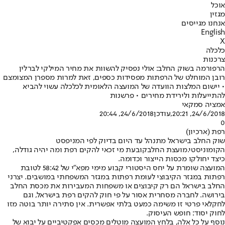
אוכל
מגזין
אנחנו מגייסים
English
X
כלכלה
צרכנות
הרפורמה בשוק החלב: אולי נפסיק להשוות את מחיר המילקי לברלין
רובן המוחלט של הרפתות מפסידות כספים, זאת למרות מספרן המצומצם
• יישום המלצות הוועדה של המועצה הלאומית לכלכלה עשוי להביא
להתייעלות ולירידת מחירים • פרשנות
אמציה סמקאי
24/6/2018, 20:21
,עודכן
24/6/2018, 20:44
0
רפת (ארכיון)
שוק החלב בישראל מתנהל עד היום בדיוק לפי המניפסט
הקומוניסטי.
מועצת החלב
קובעת מי זכאי להקים רפת ומה יהיה גודלה,
כיצד יחולקו מכסות הייצור וכדומה.
המועצה שומרת על יחס היסטורי קבוע מימי מפא"י של 58:42 לטובת
רפתות במגזר הקיבוצי לעומת רפתות במגזר המשפחתי במושבים. יצרני
החלב בישראל הם רק קיבוצים או משפחות המעבירות את מכסת החלב
בירושה. לחברה מסחרית אסור על פי חוק להקים רפת בישראל, וגם
לחקלאי פרטי זו משימה כמעט בלתי אפשרית. אין סתירה יותר בוטה מזו
לחוק יסוד: חופש העיסוק.
נוסף על כל אלה, בלחץ המועצה מוטלים מכסים אפקטיביים על יבוא של