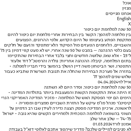
אוכל
מגזין
אנחנו מגייסים
English
X
50 שנה למלחמת יום כיפור
בין מלחמה למהפך: הקשר בין הבחירות אחרי מלחמת יום כיפור להיום
מתקפת הפתע בעיצומו של היום הקדוש, אלפי ההרוגים, הפצועים
והשבויים, הלוחמים הנועזים מול הפיקוד הלא־מתפקד והזעם של חלקים
בעם כלפי ההנהגה – במבט של 50 שנה אחרי, יש לא מעט קווי דמיון בין 73'
ל־23' • אלא שאז, שלושה חודשים וחצי בלבד אחרי הבחירות שהתקיימו
בתום המלחמה, קיבלה ההנהגה אחריות: גולדה והרמטכ"ל דוד אלעזר
התפטרו, ושר הביטחון משה דיין הושלך בהמשך בידי חבריו למפלגה •
בחזרה אל מערכת הבחירות שהחלה את תגובת השרשרת שתביא כעבור
שלוש שנים למהפך 77'
אייל לוי
04.04.2024
50 שנה למלחמת יום כיפור, וסדר היום לא השתנה
זו היתה אחת התקופות הקשות והמעצבות ביותר בתולדות המדינה •
הימים הם ימי הפסקת האש של המלחמה • מזכיר המדינה האמריקני הנרי
קיסינג'ר מנהל מו"מ עיקש על החזרת השבויים ממצרים ומסוריה •
לראשונה, ארכיון המדינה מספק הצצה נדירה לעידן שבו רב הדמיון על
השוני בהשוואה למלחמה הנוכחית ולמחירים הקשים שהיא גובה • ישראל
73'-74' – שלב אחר שלב
אמנון לורד
01.03.2024
לא מגיבים למיילים שלכם? מדריך שיהפוך אתכם לאלופי דוא"ל בעבודה