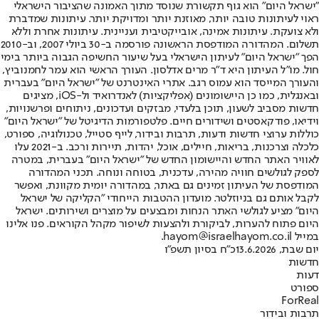
"ישראל היום" הוא גוף תקשורת שנוסד מתוך האמונה שהציבור הישראלי
ראוי לעיתונות טובה יותר, מאוזנת יותר ומדויקת יותר. עיתונות שמדברת
ולא צועקת. עיתונות אמינה, אובייקטיבית ועניינית. עיתונות אחרת וללא
תשלום. המהדורה המודפסת הראשונה פורסמה ב-30 ביולי 2007, וב-2010
הפך "ישראל היום" לעיתון הישראלי בעל שיעור החשיפה הגבוה ביותר בימי
חול. מו"ל העיתון היא ד"ר מרים אדלסון. העורך הראשי הוא עמר לחמנוביץ,
והעורך המייסד הוא עמוס רגב. אתרי האינטרנט של "ישראל היום" בעברית
ובאנגלית, כמו כן היישומונים (אפליקציות) לאנדרואיד ול-iOS, מציגים
חדשות מסביב לשעון, תוכן בלעדי, מבזקים ועדכונים, ניתוחים ופרשנויות,
וידיאו, פודקאסטים ושידורים חיים. פלטפורמות הדיגיטל של "ישראל היום"
כוללות ערוצי חדשות ודעות, תרבות ובידור, לייף סטייל, טכנולוגיה, ספורט,
כלכלה וצרכנות, בריאות, חיילים, אוכל, יהדות, תיירות ורכב. ב-2021 עלו
לאוויר האתר החדש והיישומון החדש של "ישראל היום" בעברית, במטרה
לספק לגולשים חוויה מהירה, עדכנית, בטוחה ונוחה. תכני המהדורה
המודפסת של העיתון זמינים גם באתר, במהדורה יומית מקוונת, ואפשר
לקבל אותם גם בניוזלטר. מועדון ההטבות הייחודי "הקליקה של ישראל
היום" מציע לגולשי האתר הנחות ומבצעים על מוצרים ושירותים. ישראל
היום פתוח להערות, לביקורת ולהצעות לשיפור מקהל הקוראים. פנו אלינו
במייל hayom@israelhayom.co.il.
יום שבת, 13.6.2026
כ"ח בסיון תשפ"ו
חדשות
דעות
ספורט
ForReal
תרבות ובידור