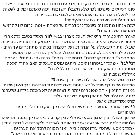
ארוכים מדי, קצרים מדי, תקיפים מדי, עם כותרות גנריות מדי ועוד - אלה
סוגי המיילים שיגרמו לכך שלא תקבלו תשובות, ומה שאתם יכולים לעשות
כדי להעלות את הסיכוי שהנמענים שלכם יענו במהירות
נאוה סילוורה
,
מערכת feedy
28.11.2023
למה אנחנו מתכוונים כשאנחנו מדברים על ניצחון - ומה יגרום לנו להרגיש
שהפעם השגנו אותו?
לאורך ההיסטוריה הישראלית, כל ניצחון צבאי לווה תמיד בטעם מר: אחרי
אופוריית ששת הימים באה מייד ההתשה, אחרי מחיקת הדאחייה בביירות
קיבלנו את חיזבאללה על הגדרות, ועל הניצחון בכיפור מתווכחים עד היום •
כעת כולנו נאמנים לסיסמה "ביחד ננצח", אבל איך מודדים את המושג
החמקמק? בכמות קורבנות? במספרי שבויים? בכיבושי שטחים? בהרמת
דגל לבן? • מומחי ביטחון והיסטוריונים עונים לשאלה: האם אחרי המכה
שספגנו ב־7 באוקטובר ישראל יכולה בכלל לנצח?
אייל לוי
23.11.2023
לגדול בצל המלחמה: אני ילדה של חורף שנת 73'
הילדים של חורף שנת 73' לא באמת מאשימים את הוריהם בכך שאין שלום
במזרח התיכון • הם מפוכחים יותר ויודעים שזה לא באמת בידינו, שלערגה
ליונה עם עלה של זית אין מקום בשכונה שלנו
קרני אלדד
05.10.2023
50 שנה אחרי: המסע המרגש של חיילי השריון בעקבות מלחמת יום
הכיפורים
שיתוף פעולה בין ארגון מסע ישראלי לבין קורס קציני שריון במסגרתו יצאו
הלוחמים למסע של ארבעה שמחבר אותם לערכים ולקרבות של רמת הגולן
• מנהל מסע ישראלי עידו אהרונוביץ': "אנו תקווה לחזק את הערכים
החשובים מכל במיוחד כיום - כבוד הדדי, הכרת האחר ואהבת הארץ"