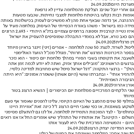
מערכת היום
24.09.2023
גם אחרי יובל שנים: הצלקת מהמלחמה עדיין לא נרפאת
אומות רבות נקלעו בהיפתח מלחמות למצבי נחיתות, שנבעו מטעות
ההנהגה, אך נדמה שבאף אחת מהן לא ממשיכים לעסוק בכישלונות באותה
מידה כמו בישראל • משהו באורח הכפייתי של העיסוק במלחמה מעיד על
איזו נטייה קורבנית וספוגה ברחמים עצמיים בדנ"א היהודי • 2,693 הרוגים
הם כאב נורא, אבל לא בממדי התבהלה שמוסיפים להעסיק את ישראל
דן מרגלית
24.09.2023
ליפול, לשרוד, לנצח: 50 שנה למלחמה - אפרים (זיגי) זינגר בראיון מיוחד
בספר הזיכרונות המרגש "את חרותי", מגולל מנכ"ל הוועד האולימפי
לשעבר, את תקופתו בשבי הסורי במהלך מלחמת יום כיפור • הוא נזכר
ברגעים הראשונים: "מובילים אותך אזוק, ואתה לא יודע לכמה זמן אתה
הולך" • ברגעי התקווה: "דגל ישראל סימל שיש מחויבות למדינה כלפיי,
להחזיר אותי" • ובחברתו שושי (היום אשתו) ששמרה אמונים: "היא היתה
הגיבורה האמיתית"
אורן אהרוני
24.09.2023
שני הלקחים המרכזיים ממלחמת יום הכיפורים | הנשיא הרצוג בטור
מיוחד
בחלוף 50 שנים מהמצב של האיום הקיומי, עלינו להפנים שאסור אף פעם
לשקוע בשאננות, או כפי שאבי חיים הרצוג ז"ל כינה זאת "אווירת היינו
כחולמים" • לצד המוכנות התמידית למלחמה, אל לנו גם להתעלם מסימני
השלום • הקיטוב? את אותותיו של התהליך שיש אומרים החל אז אנו רואים
היום - והמשימה המרכזית שלי היא לעצור אותו
נשיא המדינה יצחק הרצוג
24.09.2023
50 שנה אחרי: המלחמה ששינתה את החיים של כולנו