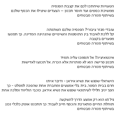
הטעויות שיחתכו לכם את קצבת הפנסיה
ממשיכת כספים ועד חוסר תכנון – הצעדים שיצילו את הכסף שלכם
בשיתוף מנורה מבטחים
עובדי מגזר ציבורי? הפנסיה שלכם השתנתה
קל ללכת לאיבוד בין התוספות והשינויים שהנהיגה המדינה. כך תמנעו
מפערים בקצבה
בשיתוף מנורה מבטחים
אינטואיציה? אל תסמכו עליה תמיד
תכנון פרישה הוא לא מותרות אלא הכרח. אל תכנעו לאדישות
בשיתוף מנורה מבטחים
הישראלי שפגש את נשיא איראן - ודיבר איתו
חרם בבית הספר, בית בלי אמצעים ומחברת אחת שהפכה למפלט - כך
הפך יניב חלילי לעיתונאי שפגש את נשיא איראן, כוכבי הוליווד ומלכה אחת
גיל 65 הוא רק אמצע הדרך להשקעה
תוחלת החיים מתארכת והכסף חייב לעבוד: כך תתכננו אופק כלכלי נכון
בשיתוף מנורה מבטחים