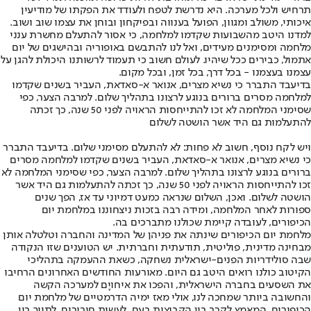
תרחיש ולכל מערכה. היא נדרשת לטפח ולעודד את הפקתו של מודיעין
איכותי, משולב ומגוון, הפועל בענווה ובפיקחון ובוחן את עצמו שוב ושוב.
למדנו היטב מהשבועות שקדמו למלחמה, כי אסור להתעלם מחשרת ענני
מלחמה ומסימנים מעידים, ואל לנו להתבשם באופוריה ובהישגים של יום
אתמול, כבירים ככל שיהיו. לעולם חשוב כי תעמוד לרשותנו היכולת להגן על
עצמנו בעצמנו - בכל דרך, בכל זמן, ובכל מקום.
בדיעבד התברר כי נשיא מצרים, אנואר א-סאדאת, העביר בשנים שקדמו
למלחמה מסרים ברורים בנוגע לרצונו בתהליך שלום. למרבה הצער, כפי
שסימני המלחמה לא זכו להתייחסות הראויה לפני 50 שנה, כך זכתה
להתעלמות גם היד אשר הושטה לשלום
ויש לקח נוסף, חשוב לא פחות: לא להתעלם מסימני שלום. בדיעבד התברר
כי נשיא מצרים, אנואר א-סאדאת, העביר בשנים שקדמו למלחמה מסרים
ברורים בנוגע לרצונו בתהליך שלום. למרבה הצער, כפי שסימני המלחמה לא
זכו להתייחסות הראויה לפני 50 שנה, כך זכתה להתעלמות גם היד אשר
הושטה לשלום. ואכן, השלום שנראה כמעט דמיוני עד אז, הפך שנים
ספורות לאחר המלחמה, ומידה רבה בזכות ניצחוננו במלחמת יום
הכיפורים, לעובדה קיימת שכולנו מתברכים בה.
מלחמת יום הכיפורים שינתה את פניהן של המדינה והחברה וטלטלה אותן
מבחינה מדינית, פוליטית, תודעתית וחברתית. יש הטוענים שזו הנקודה
שבה סולידריות הפנים-ישראלית נשחקה, כשאת ההעמקה בתהליכי
הקיטוב כולנו רואים היטב גם היום. מאורעות החודשים האחרונים הרחיבו
את השסעים בחברה הישראלית, והפכו את איחויָם למערכה הקשה
והחשובה ביותר שמחכה לנו, אולי מאז ימיה הדרמטיים של מלחמת יום
הכיפורים. המאמץ לקרב בין הקבוצות בעם, לעשות חיבורים, לתווך בין