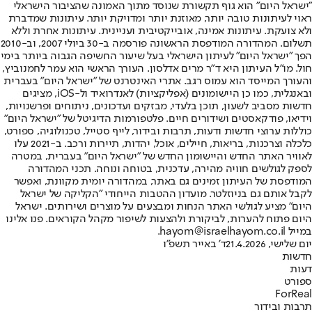
"ישראל היום" הוא גוף תקשורת שנוסד מתוך האמונה שהציבור הישראלי
ראוי לעיתונות טובה יותר, מאוזנת יותר ומדויקת יותר. עיתונות שמדברת
ולא צועקת. עיתונות אמינה, אובייקטיבית ועניינית. עיתונות אחרת וללא
תשלום. המהדורה המודפסת הראשונה פורסמה ב-30 ביולי 2007, וב-2010
הפך "ישראל היום" לעיתון הישראלי בעל שיעור החשיפה הגבוה ביותר בימי
חול. מו"ל העיתון היא ד"ר מרים אדלסון. העורך הראשי הוא עמר לחמנוביץ,
והעורך המייסד הוא עמוס רגב. אתרי האינטרנט של "ישראל היום" בעברית
ובאנגלית, כמו כן היישומונים (אפליקציות) לאנדרואיד ול-iOS, מציגים
חדשות מסביב לשעון, תוכן בלעדי, מבזקים ועדכונים, ניתוחים ופרשנויות,
וידיאו, פודקאסטים ושידורים חיים. פלטפורמות הדיגיטל של "ישראל היום"
כוללות ערוצי חדשות ודעות, תרבות ובידור, לייף סטייל, טכנולוגיה, ספורט,
כלכלה וצרכנות, בריאות, חיילים, אוכל, יהדות, תיירות ורכב. ב-2021 עלו
לאוויר האתר החדש והיישומון החדש של "ישראל היום" בעברית, במטרה
לספק לגולשים חוויה מהירה, עדכנית, בטוחה ונוחה. תכני המהדורה
המודפסת של העיתון זמינים גם באתר, במהדורה יומית מקוונת, ואפשר
לקבל אותם גם בניוזלטר. מועדון ההטבות הייחודי "הקליקה של ישראל
היום" מציע לגולשי האתר הנחות ומבצעים על מוצרים ושירותים. ישראל
היום פתוח להערות, לביקורת ולהצעות לשיפור מקהל הקוראים. פנו אלינו
במייל hayom@israelhayom.co.il.
יום שלישי, 21.4.2026
ד' באייר תשפ"ו
חדשות
דעות
ספורט
ForReal
תרבות ובידור