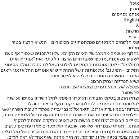
אוכל
מגזין
אנחנו מגייסים
English
X
חדשות
בארץ
שני הלקחים המרכזיים ממלחמת יום הכיפורים | הנשיא הרצוג בטור
מיוחד
בחלוף 50 שנים מהמצב של האיום הקיומי, עלינו להפנים שאסור אף פעם
לשקוע בשאננות, או כפי שאבי חיים הרצוג ז"ל כינה זאת "אווירת היינו
כחולמים" • לצד המוכנות התמידית למלחמה, אל לנו גם להתעלם מסימני
השלום • הקיטוב? את אותותיו של התהליך שיש אומרים החל אז אנו רואים
היום - והמשימה המרכזית שלי היא לעצור אותו
נשיא המדינה יצחק הרצוג
24/9/2023, 03:00
,עודכן
24/9/2023, 03:00
0
השמעה
יצחק הרצוג בטקס הגבורה והזיכרון השנתי לחיל השריון בסימן 50 שנה
למלחמת יום הכיפורים // צלם: אבי קנר, מקליט: אורי בוגזלו
בעדותו בפני ועדת אגרנט, תיאר אל"מ גבי עמיר, מפקד חטיבת השריון 460
במלחמת יום הכיפורים, את השעות הגורליות והקשות של הלחימה בסיני,
במילים הבאות: "מדווחים ברשתות שהאויב מתקדם ומתחיל לתקוף
אותנו... ראיתי שבמרחק שלושה-ארבעה קילומטרים ממני ערוכים טנקים
ונגמ"שים, מתקדמים, עוצרים, יורים – וביניהם כמות אדירה של חיל רגלים.
כל זה צועד בכיוון אלינו, קדימה. זה היה מחזה שאף אחד לא ראה קודם.