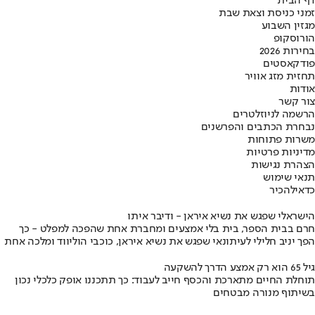
דף הבית
זמני כניסת וצאת שבת
מגזין השבוע
הורוסקופ
בחירות 2026
פודקאסטים
תחזית מזג אוויר
אודות
צור קשר
הרשמה לניוזלטרים
נבחרת הכתבים והפרשנים
משרות פתוחות
מדיניות פרטיות
הצהרת נגישות
תנאי שימוש
כדאי
להכיר
הישראלי שפגש את נשיא איראן - ודיבר איתו
חרם בבית הספר, בית בלי אמצעים ומחברת אחת שהפכה למפלט - כך
הפך יניב חלילי לעיתונאי שפגש את נשיא איראן, כוכבי הוליווד ומלכה אחת
גיל 65 הוא רק אמצע הדרך להשקעה
תוחלת החיים מתארכת והכסף חייב לעבוד: כך תתכננו אופק כלכלי נכון
בשיתוף מנורה מבטחים