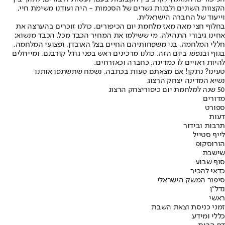
הקצוות השונים ולבנות גשרים של הסכמות - היה ועודנו משימת חיי,
וייעוד של החברה הישראלית.
בחלוף חצי מאה מאז מלחמת יום הכיפורים, כולנו זוכרים בהערצה את
אחינו גיבורי התהילה, מי ששילמו את המחיר הכבד מכל, הכבד מנשוא:
חללי המלחמה, בני משפחותיהם החיים בצל האובדן, ופצועי המלחמה,
בגוף ובנפש. ביום הזה, כולנו מרכינים ראש בפני גודל קורבנם, ומייחלים
להיות ראויים לו כמדינה, כחברה וכאזרחים.
טעינו? נתקן! אם מצאתם טעות בכתבה, נשמח שתשתפו אותנו
נשיא המדינה יצחק הרצוג
50 שנה למלחמת יום כיפור
יצחק הרצוג
מדורים
ספורט
דעות
תרבות ובידור
לייף סטייל
הורוסקופ
שישבת
סוף שבוע
כדאי להכיר
סיפור המשק הישראלי
נדל"ן
ראשי
זמני כניסת וצאת השבת
כללי ומידע