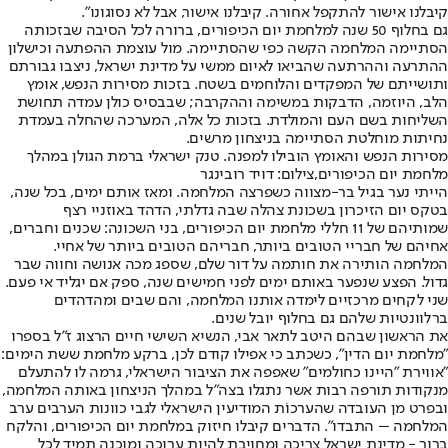
קיבלנו אישור להתקפל אחורה. קיבלנו אישור, אבל לא נסוגונו".
גם בחלוף 50 שנה למלחמת יום הכיפורים, ברורה לכל הסיבה שבזכותה
הסתיימה המלחמה הקשה כפי שהסתיימה. מול עוצמת ההפתעה וכישלון
ההתרעה וההרתעה שהביאו לאיום ממשי על מדינת ישראל, ניצבו גבורתם
ותושייתם של המפקדים והלוחמים בשטח. בזכות מסירות הנפש, אומץ
הלב, היוזמה, הדבקות במשימה וההקרבה; שבבסיס כולן עמדה תחושת
השליחות בשם העם והמולדת. בזכות כל אלה, המערכה שהחלה בעמדת
נחיתות מוחלטת הסתיימה בניצחון מרשים.
מסירות הנפש והאומץ הובילו למפנה. טנק ישראלי ברמת הגולן במהלך
מלחמת יום הכיפורים,צילום: דויד רובינגר
הייתי נער בגיל בר-מצווה כשפרצה המלחמה. ומאז אותם ימים, בכל שנה,
בטקס יום הזיכרון בשכונת צהלה שבה גדלתי, הדהד באוזניי רצף
שמותיהם של 11 חללי מלחמת יום הכיפורים, בני השכונה: שכנים וחברים,
אחיהם של חבריי הטובים ביותר, חבריהם הטובים ביותר של אחיי.
המלחמה הותירה את חותמה על דור שלם, שספג מכה אנושה וחווה שבר
גדול. הפצע שנפער באותם ימים לפני חמישים שנה, ספק אם יגליד אי פעם.
שני לקחים מרכזיים לימדה אותנו המלחמה, והם שבים ומהדהדים
ברלוונטיות שלהם גם בחלוף יובל שנים.
את הראשון שבהם היטב לתאר אבי, הנשיא השישי חיים הרצוג ז״ל בספרו
״מלחמת יום הדין״, כשכתב כי אפילו קודם לכן, ברקע מלחמת ששת הימים:
״אווירת "היינו כחולמים" שאפפה את הציבור הישראלי, גרמה לו להתעלם
מנקודות תורפה רבות אשר נתגלו בצה"ל במהלך הניצחון באותה המלחמה,
ובפרט מן העובדה שהערכוֹת המודיעין הישראלי לגבי כוונות הערבים ערב
המלחמה – התבדו״. הדברים קיבלו חיזוק במלחמת יום הכיפורים, והלקח
ברור - מדינת ישראל צריכה ומחויבת להיות ערוכה ומוכנה תמיד לכל