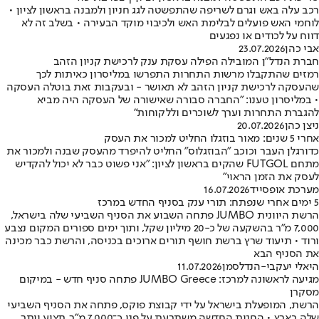
רכב עלה באש וגרם לשריפה שהתפשטה לגג חניון ולמבנה בראשון לציון •
לוחמי האש פועלים לבלימת האש ולכיבוי מוקד הבעירה • בשלב זה לא
דווח על לכודים או נפגעים
אבי כהן
23.07.2026
חברת הנדל"ן המובילה הפילה עסקת ענק לרכישת קניון הזהב
רמזים שהתקבלו מרשות התחרות התפרשו במליסרון כאיתות לכך
שהעסקה לרכישת קניון הזהב לא תאושר - ובעקבות זאת בוטלה העסקה
• במליסרון טענו: "החברה סבורה שאישורה של העסקה היה מביא
להגברת התחרות וערך לשוכרים וללקוחות"
ניצן כהן
20.07.2026
אחרי 5 שנים: מאור בוזגלו החליט למכור את העסק
כדורגלן העבר וכוכב "הבוזגלוס" החליט להיפרד מהעסק שבנה ולמכור את
מתחם FUTGOL שהקים בראשון לציון: "אני פשוט כבר לא יכול להקדיש
לעסק את הזמן הראוי"
מערכת אופסייד
16.07.2026
5 ימים אחרי שנפתח: תורי ענק בסניף החדש במרכז
הרשת היוונית JUMBO פתחה השבוע את הסניף השביעי שלה בישראל,
7,000 מ"ר בהשקעה של כ-20 מיליון שקל, ותוך ימים ספורים המקום נצבע
ורוד • תיעוד שרץ ברשת חושף תורים ארוכים בכניסה, והרשת כבר מכינה
את הסניף הבא
היאלי יעקבי-הנדלסמן
11.07.2026
מגיעה לראשונה למרכז: JUMBO Greece פתחה סניף חדש - במיקום
מסקרן
הרשת, המופעלת בישראל על ידי קבוצת פוקס, פתחה את הסניף השביעי
שלה בארץ • החנות החדשה משתרעת על פני כ־7,000 מ"ר, תציע יותר