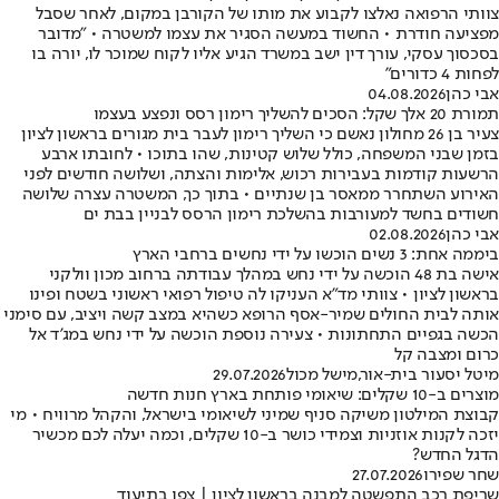
צוותי הרפואה נאלצו לקבוע את מותו של הקורבן במקום, לאחר שסבל
מפציעה חודרת • החשוד במעשה הסגיר את עצמו למשטרה • "מדובר
בסכסוך עסקי, עורך דין ישב במשרד הגיע אליו לקוח שמוכר לו, יורה בו
לפחות 4 כדורים"
אבי כהן
04.08.2026
תמורת 20 אלך שקל: הסכים להשליך רימון רסס ונפצע בעצמו
צעיר בן 26 מחולון נאשם כי השליך רימון לעבר בית מגורים בראשון לציון
בזמן שבני המשפחה, כולל שלוש קטינות, שהו בתוכו • לחובתו ארבע
הרשעות קודמות בעבירות רכוש, אלימות והצתה, ושלושה חודשים לפני
האירוע השתחרר ממאסר בן שנתיים • בתוך כך, המשטרה עצרה שלושה
חשודים בחשד למעורבות בהשלכת רימון הרסס לבניין בבת ים
אבי כהן
02.08.2026
ביממה אחת: 3 נשים הוכשו על ידי נחשים ברחבי הארץ
אישה בת 48 הוכשה על ידי נחש במהלך עבודתה ברחוב מכון וולקני
בראשון לציון • צוותי מד"א העניקו לה טיפול רפואי ראשוני בשטח ופינו
אותה לבית החולים שמיר-אסף הרופא כשהיא במצב קשה ויציב, עם סימני
הכשה בגפיים התחתונות • צעירה נוספת הוכשה על ידי נחש במג'ד אל
כרום ומצבה קל
מיטל יסעור בית-אור
,
מישל מכול
29.07.2026
מוצרים ב-10 שקלים: שיאומי פותחת בארץ חנות חדשה
קבוצת המילטון משיקה סניף שמיני לשיאומי בישראל, והקהל מרוויח • מי
יזכה לקנות אוזניות וצמידי כושר ב-10 שקלים, וכמה יעלה לכם מכשיר
הדגל החדש?
שחר שפירו
27.07.2026
שריפת רכב התפשטה למבנה בראשון לציון | צפו בתיעוד