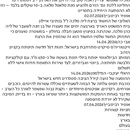
מוכיח שאפשר עדיין לאכול טוב בלי לרוקן את הארנק • ב"חומוס דקל"
החליטו ללכת נגד הזרם ולהציע מנת פלאפל מלאה ב-10 שקלים בלבד – וזו
לא ההפתעה היחידה בתפריט
אופיר רבינוביץ'
02.07.2026
האליבי של החשוד ברצח ליה מלכה ז"ל בנתיבי איילון
בית המשפט האריך בארבעה ימים את מעצרו של בן זוגה לשעבר של ליה
כהן מלכה, שנהרגה בפיצוץ מטען חבלה בחולון • במשטרה טוענים כי
התחזק החשד שלפיו החשוד הוא זה שהזמין את הרצח
אבי כהן
14.06.2026
ויקטוריה'ס סיקרט מתרחבת בישראל: חנות דגל חדשה תיפתח בקניון
הזהב
המותג הבינלאומי יפתח ביולי חנות בשטח של כ-450 מ"ר, עם קולקציות
הלבשה תחתונה, ביוטי ואביזרים, לצד שירות התאמת חזיות אישי ללא
תשלום
היאלי יעקבי-הנדלסמן
14.06.2026
ההופעה של נועה קירל הציבה סטנדרט חדש בישראל
כוכבת הפופ עלתה על הבמה לשעתיים שכללו עשרות להיטים, כוכבים
אורחים, רקדנים, אפקטים מיוחדים - וקצת גבוה שנשמר לאורך כל הערב •
מדובר באחת ההפקות המושקעות ביותר שנראו בארץ - וזו בדיוק הסיבה
שקירל לא יורדת מהפסגה
אופיר רבינוביץ'
07.06.2026
תגיות קשורות
חדשות
בארץ
בעולם