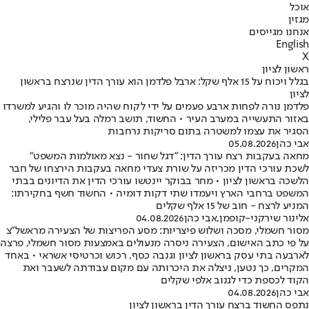
אוכל
מגזין
אנחנו מגייסים
English
X
ראשון לציון
בגלל ויכוח על 15 אלף שקל: ארבל פלדמן הוא עורך הדין שנרצח בראשון
לציון
פלדמן נורה לפחות ארבע פעמים על ידי לקוח שהיה מוכר לו והגיע למשרדו
באזור התעשייה במערב העיר • החשוד, תושב רמלה בעל עבר פלילי,
הסגיר את עצמו למשטרה בתום סריקות נרחבות
אבי כהן
05.08.2026
מחאה בעקבות רצח עורך הדין: "דגל שחור - נצא מאולמות המשפט"
לשכת עורכי הדין מכריזה על שורת צעדי מחאה בעקבות הירצחו של חבר
הלשכה בראשון לציון • מחר בבוקר יינטשו עורכי הדין את הדיונים בבתי
המשפט ברחבי הארץ ויעמדו שתי דקות דומיה • החשוד חשף בחקירתו:
המניע לרצח - חוב של 15 אלף שקלים
אלינור שירקני-קופמן
,
אבי כהן
04.08.2026
מסור חשמלי, מסכה ושלוש פיצריות: מסע הפריצות של הצעירה מראשל"צ
על פי כתב האישום, הצעירה ניסרה מנעולים באמצעות מסור חשמלי, פרצה
לארבעה בתי עסק בראשון לציון וגנבה כסף, רכוש וכרטיסי אשראי • באחד
המקרים, כך נטען, ניצלה את היכרותה עם מקום עבודתה לשעבר ואת
הקוד לכספת כדי לגנוב אלפי שקלים
אבי כהן
04.08.2026
נתפס החשוד ברצח עורך הדין בראשון לציון