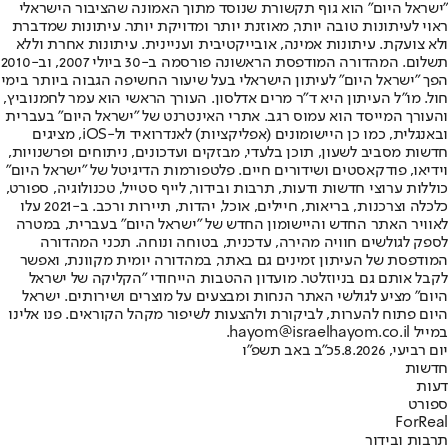
"ישראל היום" הוא גוף תקשורת שנוסד מתוך האמונה שהציבור הישראלי
ראוי לעיתונות טובה יותר, מאוזנת יותר ומדויקת יותר. עיתונות שמדברת
ולא צועקת. עיתונות אמינה, אובייקטיבית ועניינית. עיתונות אחרת וללא
תשלום. המהדורה המודפסת הראשונה פורסמה ב-30 ביולי 2007, וב-2010
הפך "ישראל היום" לעיתון הישראלי בעל שיעור החשיפה הגבוה ביותר בימי
חול. מו"ל העיתון היא ד"ר מרים אדלסון. העורך הראשי הוא עמר לחמנוביץ,
והעורך המייסד הוא עמוס רגב. אתרי האינטרנט של "ישראל היום" בעברית
ובאנגלית, כמו כן היישומונים (אפליקציות) לאנדרואיד ול-iOS, מציגים
חדשות מסביב לשעון, תוכן בלעדי, מבזקים ועדכונים, ניתוחים ופרשנויות,
וידיאו, פודקאסטים ושידורים חיים. פלטפורמות הדיגיטל של "ישראל היום"
כוללות ערוצי חדשות ודעות, תרבות ובידור, לייף סטייל, טכנולוגיה, ספורט,
כלכלה וצרכנות, בריאות, חיילים, אוכל, יהדות, תיירות ורכב. ב-2021 עלו
לאוויר האתר החדש והיישומון החדש של "ישראל היום" בעברית, במטרה
לספק לגולשים חוויה מהירה, עדכנית, בטוחה ונוחה. תכני המהדורה
המודפסת של העיתון זמינים גם באתר, במהדורה יומית מקוונת, ואפשר
לקבל אותם גם בניוזלטר. מועדון ההטבות הייחודי "הקליקה של ישראל
היום" מציע לגולשי האתר הנחות ומבצעים על מוצרים ושירותים. ישראל
היום פתוח להערות, לביקורת ולהצעות לשיפור מקהל הקוראים. פנו אלינו
במייל hayom@israelhayom.co.il.
יום רביעי, 5.8.2026
כ"ב באב תשפ"ו
חדשות
דעות
ספורט
ForReal
תרבות ובידור