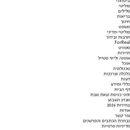
ביטחוני
פוליטי
פלילים
בריאות
חינוך
משפט
פוליטי-מדיני
תרבות ובידור
ForReal
ספורט
תיירות
אופנה ולייף סטייל
אוכל
טכנולוגיה
כלכלה וצרכנות
דעות
כללי ומידע
דף הבית
זמני כניסת וצאת שבת
מגזין השבוע
בחירות 2026
אודות
צור קשר
נבחרת הכתבים והפרשנים
מדיניות פרטיות