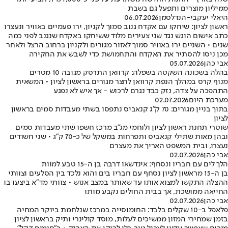
ממיליון מוצרים ותפעל גם בשבת
היאלי יעקבי-הנדלסמן
06.07.2026
ראשון לציון: שיחקו עם אקדח גנוב סמוך לקניון, ירו פעמיים באוויר ונעצרו
כתב אישום הוגש נגד שני צעירים מלוד ששיחקו באקדח שנגנב לפני כמה
שנים • השניים ירו באוויר סמוך לאזור מגורים ולקניון ברחוב הרצל ולאחר
מכן ניסו להסתיר את האקדח והתחמושת כדי לשבש את החקירה
אבי כהן
05.07.2026
בהלה בשכונה השקטה בשפלה: קרוואן התרסק מגובה 10 מטרים
מנוף קרס במהלך הנפת קרוואן לחצר מגורים בראשון לציון • המשאית
התהפכה על צדה, נזק כבד נגרם לרכוש - אך איש לא נפגע
מערכת היום
02.07.2026
בתוך בניין מגורים: 70 ק"ג קנאביס נתפסו בשתי מעבדות סמים בראשון
לציון
שוטרי תחנת ראשון לציון ולוחמי מג"ב מרכז חשפו שתי מעבדות סמים
ובהן מאות שתילי קנאביס ותפרחות במשקל של כ-70 ק"ג • שני חשודים
נעצרו, ובית המשפט האריך את מעצרם
אבי כהן
02.07.2026
הלך לים עם חבריו ונסחף: אינדשאו דרבה בן ה-15 טבע למוות
בן ה-15 מראשון לציון נסחף עם חבריו בים והוא נלכד בין הסלעים וצוותי
ההצלה התקשו למצוא אותו עד שאותר במצב אנוש • צוותי מד"א ביצעו בו
החייאה ממושכת, אך בבית החולים נקבע מותו
אבי כהן
02.07.2026
פלאפל ב-10 שקלים בלבד: החומוסייה במרכז שנלחמת ביוקר המחיה
בזמן שמחירי המזון ממשיכים לעלות, מוסד קולינרי ותיק בראשון לציון