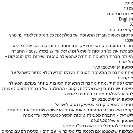
אוכל
מגזין
אנחנו מגייסים
English
X
קתאי פסיפיק
פרסום ראשון: חברת התעופה שמבטלת את כל הטיסות לארץ עד מרץ
2025
חברת התעופה קתאי פסיפיק המבוססת בהונג קונג הודיעה כי היא
מבטלת את כל הטיסות לישראל ומישראל עד 27 במרץ 2025 • החברה
הייתה חברת התעופה היחידה שהפעילה טיסות ישירות בקו הונג קונג-
תל אביב
שמעון יעיש
17.07.2024
אחת מחברות התעופה הטובות בעולם הודיעה: לא נחזור לישראל עד
אוקטובר
קתאי פסיפיק, אחת מחברות התעופה הטובות ביותר בעולם, הפעילה
טיסות ישירות בין ישראל להונג קונג • ההחלטה של חברת התעופה צפויה
להביא להעלאת מחירי הטיסות לאסיה
שמעון יעיש
29.02.2024
חוזרים לאסיה: קתאי פסיפיק תטוס לישראל
קתאי היא חברת התעופה האסייאתית הראשונה שתחזיר את טיסותיה
לישראל • החברה מפעילה טיסות המשך כמעט לכל יעדי אסיה
שמעון יעיש
09.08.2020
תתחילו להתרגל: כך נראה נתב"ג החדש
מצלמות שיצפצפו אם תכנסו בלי מסיכה או עם חום • כניסה רק עם כרטיס