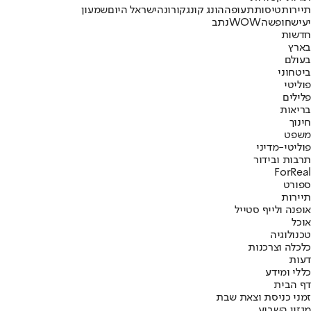
תיירות
טיסות
תעופה
הונג קונג
קורונה
ישראל היום
שמעון
יעיש
חופשה
WOW
נתב
חדשות
בארץ
בעולם
ביטחוני
פוליטי
פלילים
בריאות
חינוך
משפט
פוליטי-מדיני
תרבות ובידור
ForReal
ספורט
תיירות
אופנה ולייף סטייל
אוכל
טכנולוגיה
כלכלה וצרכנות
דעות
כללי ומידע
דף הבית
זמני כניסת וצאת שבת
מגזין השבוע