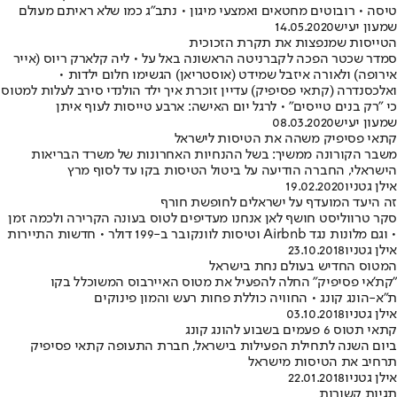
טיסה • רובוטים מחטאים ואמצעי מיגון • נתב"ג כמו שלא ראיתם מעולם
שמעון יעיש
14.05.2020
הטייסות שמנפצות את תקרת הזכוכית
סמדר שכטר הפכה לקברניטה הראשונה באל על • ליה קלארק ריוס (אייר
אירופה) ולאורה איזבל שמידט (אוסטריאן) הגשימו חלום ילדות •
ואלכסנדרה (קתאי פסיפיק) עדיין זוכרת איך ילד הולנדי סירב לעלות למטוס
כי "רק בנים טייסים" • לרגל יום האישה: ארבע טייסות לעוף איתן
שמעון יעיש
08.03.2020
קתאי פסיפיק משהה את הטיסות לישראל
משבר הקורונה ממשיך: בשל ההנחיות האחרונות של משרד הבריאות
הישראלי, החברה הודיעה על ביטול הטיסות בקו עד לסוף מרץ
אילן גטניו
19.02.2020
זה היעד המועדף על ישראלים לחופשת חורף
סקר טרווליסט חושף לאן אנחנו מעדיפים לטוס בעונה הקרירה ולכמה זמן
• וגם מלונות נגד Airbnb וטיסות לוונקובר ב-199 דולר • חדשות התיירות
אילן גטניו
23.10.2018
המטוס החדיש בעולם נחת בישראל
"קת'אי פסיפיק" החלה להפעיל את מטוס האיירבוס המשוכלל בקו
ת"א-הונג קונג • החוויה כוללת פחות רעש והמון פינוקים
אילן גטניו
03.10.2018
קתאי תטוס 6 פעמים בשבוע להונג קונג
ביום השנה לתחילת הפעילות בישראל, חברת התעופה קתאי פסיפיק
תרחיב את הטיסות מישראל
אילן גטניו
22.01.2018
תגיות קשורות