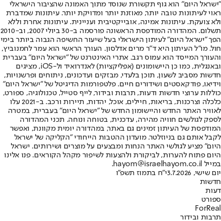
"ישראל היום" הוא גוף תקשורת שנוסד מתוך האמונה שהציבור הישראלי
ראוי לעיתונות טובה יותר, מאוזנת יותר ומדויקת יותר. עיתונות שמדברת
ולא צועקת. עיתונות אמינה, אובייקטיבית ועניינית. עיתונות אחרת וללא
תשלום. המהדורה המודפסת הראשונה פורסמה ב-30 ביולי 2007, וב-2010
הפך "ישראל היום" לעיתון הישראלי בעל שיעור החשיפה הגבוה ביותר בימי
חול. מו"ל העיתון היא ד"ר מרים אדלסון. העורך הראשי הוא עמר לחמנוביץ,
והעורך המייסד הוא עמוס רגב. אתרי האינטרנט של "ישראל היום" בעברית
ובאנגלית, כמו כן היישומונים (אפליקציות) לאנדרואיד ול-iOS, מציגים
חדשות מסביב לשעון, תוכן בלעדי, מבזקים ועדכונים, ניתוחים ופרשנויות,
וידיאו, פודקאסטים ושידורים חיים. פלטפורמות הדיגיטל של "ישראל היום"
כוללות ערוצי חדשות ודעות, תרבות ובידור, לייף סטייל, טכנולוגיה, ספורט,
כלכלה וצרכנות, בריאות, חיילים, אוכל, יהדות, תיירות ורכב. ב-2021 עלו
לאוויר האתר החדש והיישומון החדש של "ישראל היום" בעברית, במטרה
לספק לגולשים חוויה מהירה, עדכנית, בטוחה ונוחה. תכני המהדורה
המודפסת של העיתון זמינים גם באתר, במהדורה יומית מקוונת, ואפשר
לקבל אותם גם בניוזלטר. מועדון ההטבות הייחודי "הקליקה של ישראל
היום" מציע לגולשי האתר הנחות ומבצעים על מוצרים ושירותים. ישראל
היום פתוח להערות, לביקורת ולהצעות לשיפור מקהל הקוראים. פנו אלינו
במייל hayom@israelhayom.co.il.
יום שישי, 3.7.2026
י"ח בתמוז תשפ"ו
חדשות
דעות
ספורט
ForReal
תרבות ובידור