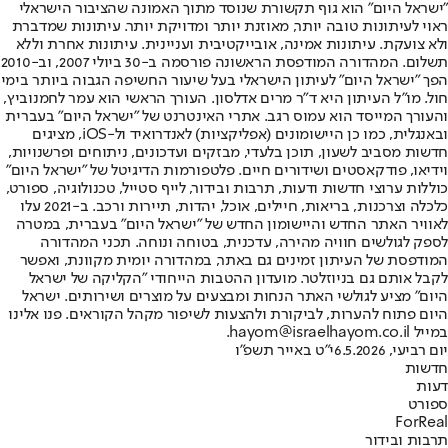
"ישראל היום" הוא גוף תקשורת שנוסד מתוך האמונה שהציבור הישראלי
ראוי לעיתונות טובה יותר, מאוזנת יותר ומדויקת יותר. עיתונות שמדברת
ולא צועקת. עיתונות אמינה, אובייקטיבית ועניינית. עיתונות אחרת וללא
תשלום. המהדורה המודפסת הראשונה פורסמה ב-30 ביולי 2007, וב-2010
הפך "ישראל היום" לעיתון הישראלי בעל שיעור החשיפה הגבוה ביותר בימי
חול. מו"ל העיתון היא ד"ר מרים אדלסון. העורך הראשי הוא עמר לחמנוביץ,
והעורך המייסד הוא עמוס רגב. אתרי האינטרנט של "ישראל היום" בעברית
ובאנגלית, כמו כן היישומונים (אפליקציות) לאנדרואיד ול-iOS, מציגים
חדשות מסביב לשעון, תוכן בלעדי, מבזקים ועדכונים, ניתוחים ופרשנויות,
וידיאו, פודקאסטים ושידורים חיים. פלטפורמות הדיגיטל של "ישראל היום"
כוללות ערוצי חדשות ודעות, תרבות ובידור, לייף סטייל, טכנולוגיה, ספורט,
כלכלה וצרכנות, בריאות, חיילים, אוכל, יהדות, תיירות ורכב. ב-2021 עלו
לאוויר האתר החדש והיישומון החדש של "ישראל היום" בעברית, במטרה
לספק לגולשים חוויה מהירה, עדכנית, בטוחה ונוחה. תכני המהדורה
המודפסת של העיתון זמינים גם באתר, במהדורה יומית מקוונת, ואפשר
לקבל אותם גם בניוזלטר. מועדון ההטבות הייחודי "הקליקה של ישראל
היום" מציע לגולשי האתר הנחות ומבצעים על מוצרים ושירותים. ישראל
היום פתוח להערות, לביקורת ולהצעות לשיפור מקהל הקוראים. פנו אלינו
במייל hayom@israelhayom.co.il.
יום רביעי, 6.5.2026
י"ט באייר תשפ"ו
חדשות
דעות
ספורט
ForReal
תרבות ובידור