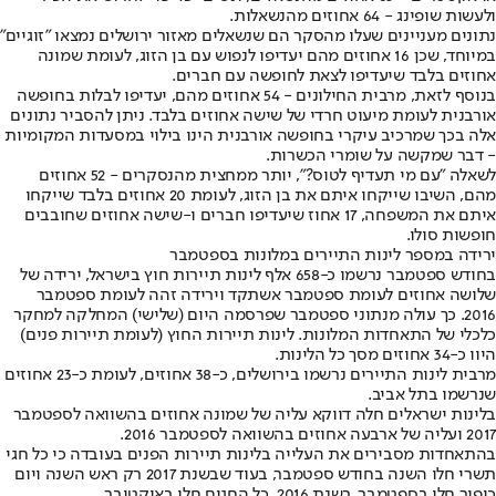
ולעשות שופינג - 64 אחוזים מהנשאלות.
נתונים מעניינים שעלו מהסקר הם שנשאלים מאזור ירושלים נמצאו "זוגיים"
במיוחד, שכן 16 אחוזים מהם יעדיפו לנפוש עם בן הזוג, לעומת שמונה
אחוזים בלבד שיעדיפו לצאת לחופשה עם חברים.
בנוסף לזאת, מרבית החילונים - 54 אחוזים מהם, יעדיפו לבלות בחופשה
אורבנית לעומת מיעוט חרדי של שישה אחוזים בלבד. ניתן להסביר נתונים
אלה בכך שמרכיב עיקרי בחופשה אורבנית הינו בילוי במסעדות המקומיות
- דבר שמקשה על שומרי הכשרות.
לשאלה "עם מי תעדיף לטוס?", יותר ממחצית מהנסקרים - 52 אחוזים
מהם, השיבו שייקחו איתם את בן הזוג, לעומת 20 אחוזים בלבד שייקחו
איתם את המשפחה, 17 אחוז שיעדיפו חברים ו-שישה אחוזים שחובבים
חופשות סולו.
ירידה במספר לינות התיירים במלונות בספטמבר
בחודש ספטמבר נרשמו כ-658 אלף לינות תיירות חוץ בישראל, ירידה של
שלושה אחוזים לעומת ספטמבר אשתקד וירידה זהה לעומת ספטמבר
2016. כך עולה מנתוני ספטמבר שפרסמה היום (שלישי) המחלקה למחקר
כלכלי של התאחדות המלונות. לינות תיירות החוץ (לעומת תיירות פנים)
היוו כ-34 אחוזים מסך כל הלינות.
מרבית לינות התיירים נרשמו בירושלים, כ-38 אחוזים, לעומת כ-23 אחוזים
שנרשמו בתל אביב.
בלינות ישראלים חלה דווקא עליה של שמונה אחוזים בהשוואה לספטמבר
2017 ועליה של ארבעה אחוזים בהשוואה לספטמבר 2016.
בהתאחדות מסבירים את העלייה בלינות תיירות הפנים בעובדה כי כל חגי
תשרי חלו השנה בחודש ספטמבר, בעוד שבשנת 2017 רק ראש השנה ויום
כיפור חלו בספטמבר. בשנת 2016, כל החגים חלו באוקטובר.