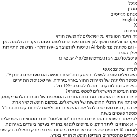
אוכל
מגזין
אנחנו מגייסים
English
X
תיירות
זה היעד המועדף על ישראלים לחופשת חורף
סקר טרווליסט חושף לאן אנחנו מעדיפים לטוס בעונה הקרירה ולכמה זמן
• וגם מלונות נגד Airbnb וטיסות לוונקובר ב-199 דולר • חדשות התיירות
אילן גטניו
23/10/2018, 11:54
,עודכן
24/10/2018, 13:42
0
לונדון, צילום: אי.פי
הישראלים עונים לשאלה המסקרנת "איזו חופשה הם מעדיפים בחורף?",
מספר הליינות של תיירות החוץ בארץ בירידה, אף שכניסת התיירים
בעלייה, וגם לוונקובר תוכלו לטוס ב-199 דולר.
מהן העדפות הישראלים לנופש בחורף?
ירידת מחירי הטיסות בעקבות החדירה המסיבית של חברות הלואו-קוסט,
שינתה את הרגלי החופשות של הישראלים. במקום חופשת קיץ אחת
ארוכה, רבים מעדיפים לנצל את ההיצע הרחב ולצאת לגיחות קצרות בחו"ל
מספר פעמים בשנה.
לפי אתר השוואת המחירים בתיירות "טרווליסט", יותר ממחצית הישראלים
- 51 אחוזים, ליתר דיוק, מעדיפים לנפוש בחורף בעיקר ביעדים באירופה,
לעומת 10 אחוזים שהעדיפו יעדים ארוכי טווח כמו ניו יורק ותאילנד. רק שני
אחוזים מהנסקרים העדיפו חופשת חורף בארץ.