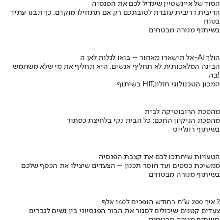
הסוד של איינשטיין שיגדיל לכם את הפנסיה
הריבית דריבית עובדת לטובתכם רק אם תתחילו מוקדם. כך תבנו עתיד
בטוח
בשיתוף מנורה מבטחים
אל תישארו מאחור – בואו לגלות לאן ה-AI הולך
הבינה המלאכותית לא תחליף אנשים, היא תחליף את מי שלא משתמש
בה!
בשיתוף HIT,המכון הטכנולוגי חולון
מהפכת הרובוטיקה לבית
מהפכת הניקיון החכם: כל הבית נקי בלחיצת כפתור
בשיתוף רונלייט
הטעויות שיחתכו לכם את קצבת הפנסיה
ממשיכת כספים ועד חוסר תכנון – הצעדים שיצילו את הכסף שלכם
בשיתוף מנורה מבטחים
איך 200 ש"ח בחודש הופכים ל140 אלף ?
צעדים קטנים שיכולים לסגור את הבור הפנסיוני בין נשים לגברים