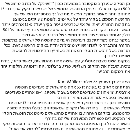
מן הסקר, שנערך באוקטובר באמצעות מכון "רושינק", על מדגם מייצג של
500 נסקרים, עולה כי זמן החופשה הממוצע של ישראלים בקיץ ארוך בכ-15
אחוזים יותר מאשר בחורף. המשמעות של כך במספרים היא שמשך
החופשה הממוצע בקיץ עומד על 9.6 ימים, לעומת 8.2 ימים בממוצע
בתקופת החורף. זאת, על אף שכרטיס טיסה בקיץ יעלה כ-15 אחוזים יותר
מאשר בעונה הקרירה. במחירים, כרטיס טיסה ממוצע בקיץ יעמוד על 501
דולר, לעומת החורף שבו מחיר ממוצע של כרטיס הוא 426 דולר.
בסקר נבחנו נקודתית גם העדפות היעדים לחופשה של ישראלים בתקופת
החורף והתברר כי לונדון ושוויץ מובילות יחדיו במקום הראשון. זאת, ככל
הנראה בשל חופשות הסקי המגוונות בשווייץ וההזדמנויות לחופשת
שופינג בלונדון.
במקום השני ניצבת איטליה, עם שישה אחוז מהנופשים, כאשר פראג, בירת
צ'כיה, קיבלה את המקום השלישי. פריז, ברצלונה, יוון ורומניה, חולקות יחד
את המקום הרביעי.
המטרהורן בשוויץ // צילום: Kurt Müller
הנתונים מראים כי בעונה זו 33 אחוז מהישראלים מעדיפים חופשה
אורבנית, 17 אחוזים מעדיפים לטוס בשביל שופינג. ו-15 אחוזים מעדיפים
חופשה בטבע - למרות מזג האוויר החורפי.
חופשת בטן גב ביעד רחוק היא עדיין אופציה מועדפת עבור 13 אחוזים
מכלל הנשאלים – בחירה של נסקרים שמאופיינים כבעלי הכנסה נמוכה
מהממוצע. במקום האחרון, 12 אחוזים מהנשאלים סימנו את חופשת הסקי
או האקסטרים כפעילות המועדפת עליהם בחורף.
באשר להבדל בין המינים, נמצא באופן ברור כי גברים יעדיפו חופשות סקי
או אקסטרים - 63 אחוזים מהנשאלים, ונשים יעדיפו "לחרוש את העיר"