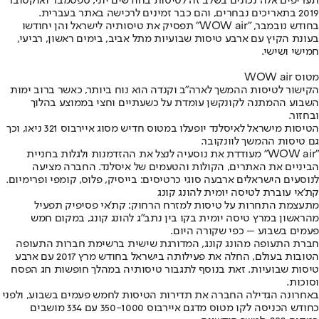
תעריפים אלה נכונים בשלב זה לטיסות בחודשים יוני, ספטמבר ואוקטובר
2019 בתאריכים נבחרים, והם כבר זמינים לרכישה באתר בעברית.
בחודש נובמבר, "WOW air" תפסיק את טיסותיה לישראל והן יחודשו
בעונת הקיץ עם ארבע טיסות שבועיות מתל אביב, בימים ראשון, רביעי,
חמישי ושישי.
מטוס WOW air
הקישור לטיסות ההמשך לארה"ב וקנדה הוא נוח ביותר, כאשר ברוב ימות
השבוע ההמתנה לקונקשן עומדת על כשעתיים וחצי בממוצע בהלוך
ובחזור.
הטיסות מישראל לאיסלנד יופעלו במטוס חדיש מסוג איירבוס 321 ניאו, וכך
גם טיסות ההמשך לוונקובר.
"WOW air" מעודדת את נוסעיה לנצל את ההזדמנות ולגלות בחניית
הביניים את האתרים, הקולות והטעמים של איסלנד. החברה מציעה
לנוסעים הישראלים ארבעה סוגי כרטיסים: בייסיק, פלוס, קומפי ופרימיום.
קת'אי עוברת לטיסה יומית להונג קונג
מתעצמת התחרות על טיסות למזרח הרחוק: קת'אי פסיפיק תפעיל
מהראשון במרץ טיסה יומית בקו בין נתב"ג להונג קונג, במקום חמש
פעמים בשבוע – כפי שקורה היום.
חברת התעופה מהונג קונג, המדורגת שישית ברשימת חברות התעופה
הטובות בעולם, החלה את פעילותה בישראל בחודש מרץ 2017 עם ארבע
טיסות שבועיות. זאת בנוסף לתגבור טיסותיה במהלך חופשות חג הפסח
וסוכות.
באחרונה הגדילה החברה את תדירות הטיסות לחמש פעמים בשבוע, ולפני
כחודש הכניסה לקו מטוס מדגם איירבוס 350-1000 עם 334 מושבים