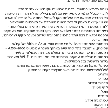
במקום 280, למשך חודשיים.
טיסה בקת'אי פסיפיק, בדרגת פרימיום אקונומי // צילום: יח"צ
לדברי מנכ"ל קת'אי פסיפיק ישראל, ג'ונתן ביילי, הגדלת תדירות הטיסות
של החברה מבטאת את הצלחת הקו לישראל, היותה של ישראל "סטארט
אפ ניישן" ואת האמון וקבלת הפנים האוהדת של הצרכנים הישראלים.
"לוח הזמנים היומי המשופר הופך את הקו לאחד מהקווים בעלי אחוזי
הצמיחה המהירים ביותר שלנו אי פעם. הקו היומי יספק לנוסעי העסקים
והפנאי גמישות רבה יותר בתכנון הנסיעות שלהם ומענה מקיף לצרכיהם",
אומר ביילי.
הטיסות היומיות יופעלו על ידי מטוס Airbus A350-900 של קת'אי
פסיפיק, שיתוגבר בתקופות שיא במהלך השנה עם מטוס A350-1000 -
המטוס החדיש והמתקדם ביותר בעולם מבחינה טכנולוגית. לשני
המטוסים מחלקות עסקים, פרימיום אקונומי ותיירים, Wi-Fi ומערכת
בידור חדשנית בכל המחלקות.
טעינו? נתקן! אם מצאתם טעות בכתבה, נשמח שתשתפו אותנו
WOW
חדשות התיירות
חופשה
חורף
סקר
קתאי פסיפיק
מדורים
ספורט
תרבות ובידור
לייף סטייל
אוכל
תיירות
טכנולוגיה ומדע
הורוסקופ