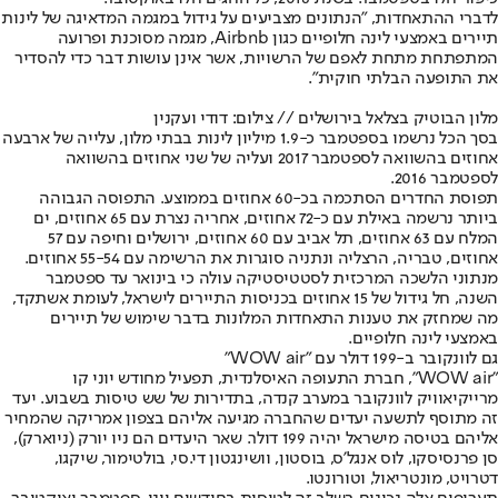
לדברי ההתאחדות, "הנתונים מצביעים על גידול במגמה המדאיגה של לינות
תיירים באמצעי לינה חלופיים כגון Airbnb, מגמה מסוכנת ופרועה
המתפתחת מתחת לאפם של הרשויות, אשר אינן עושות דבר כדי להסדיר
את התופעה הבלתי חוקית".
מלון הבוטיק בצלאל בירושלים // צילום: דודי ועקנין
בסך הכל נרשמו בספטמבר כ-1.9 מיליון לינות בבתי מלון, עלייה של ארבעה
אחוזים בהשוואה לספטמבר 2017 ועליה של שני אחוזים בהשוואה
לספטמבר 2016.
תפוסת החדרים הסתכמה בכ-60 אחוזים בממוצע. התפוסה הגבוהה
ביותר נרשמה באילת עם כ-72 אחוזים, אחריה נצרת עם 65 אחוזים, ים
המלח עם 63 אחוזים, תל אביב עם 60 אחוזים, ירושלים וחיפה עם 57
אחוזים, טבריה, הרצליה ונתניה סוגרות את הרשימה עם 55-54 אחוזים.
מנתוני הלשכה המרכזית לסטטיסטיקה עולה כי בינואר עד ספטמבר
השנה, חל גידול של 15 אחוזים בכניסות התיירים לישראל, לעומת אשתקד,
מה שמחזק את טענות התאחדות המלונות בדבר שימוש של תיירים
באמצעי לינה חלופיים.
גם לוונקובר ב-199 דולר עם "WOW air"
"WOW air", חברת התעופה האיסלנדית, תפעיל מחודש יוני קו
מרייקיאוויק לוונקובר במערב קנדה, בתדירות של שש טיסות בשבוע. יעד
זה מתוסף לתשעה יעדים שהחברה מגיעה אליהם בצפון אמריקה שהמחיר
אליהם בטיסה מישראל יהיה 199 דולר. שאר היעדים הם ניו יורק (ניוארק),
סן פרנסיסקו, לוס אנגל'ס, בוסטון, וושינגטון די.סי, בולטימור, שיקגו,
דטרויט, מונטריאול, וטורונטו.