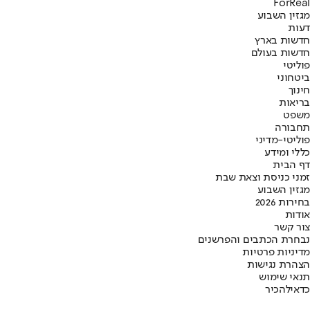
ForReal
מגזין השבוע
דעות
חדשות בארץ
חדשות בעולם
פוליטי
ביטחוני
חינוך
בריאות
משפט
תחבורה
פוליטי-מדיני
כללי ומידע
דף הבית
זמני כניסת וצאת שבת
מגזין השבוע
בחירות 2026
אודות
צור קשר
נבחרת הכתבים והפרשנים
מדיניות פרטיות
הצהרת נגישות
תנאי שימוש
כדאי
להכיר