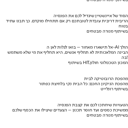
בשיתוף מנורה מבטחים
הסוד של איינשטיין שיגדיל לכם את הפנסיה
הריבית דריבית עובדת לטובתכם רק אם תתחילו מוקדם. כך תבנו עתיד
בטוח
בשיתוף מנורה מבטחים
אל תישארו מאחור – בואו לגלות לאן ה-AI הולך
הבינה המלאכותית לא תחליף אנשים, היא תחליף את מי שלא משתמש
בה!
בשיתוף HIT,המכון הטכנולוגי חולון
מהפכת הרובוטיקה לבית
מהפכת הניקיון החכם: כל הבית נקי בלחיצת כפתור
בשיתוף רונלייט
הטעויות שיחתכו לכם את קצבת הפנסיה
ממשיכת כספים ועד חוסר תכנון – הצעדים שיצילו את הכסף שלכם
בשיתוף מנורה מבטחים