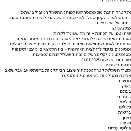
בשיתוף אלקטרה
אלקטרה חוגגת 80: ממוסך קטן למותג החשמל המוביל בישראל
בית המלאכה הקטן שנולד לפני שמונים שנה גדל להיות המותג האהוב
ביותר על הישראלים
23.07.2025
שיין וטמו על הכוונת - זה מה שעומד לקרות
האיחוד האירופי צפוי להחריף את מאבקו בחברות המסחר המקוון
הסיניות, לאחר שממצאים חמורים העלו כי הן מוכרות מוצרים רעילים
ומסוכנים בניגוד לרגולציה האירופית • בין הממצאים: מוצצי תינוקות
מסוכנים, כימיקלים רעילים וביגוד שעלול לגרום לפציעות
סוכנויות הידיעות
21.07.2025
תגיות קשורות
מוצרי חשמל
אלקטרה
טכנולוגיה
עיצוב הבית
קניות ברשת
שואב אבק
שואב
אבק רובוטי
קניות באינטרנט
קניות
מקרר
חדשות
בארץ
בעולם
ביטחוני
פוליטי
פלילים
בריאות
חינוך
משפט
פוליטי-מדיני