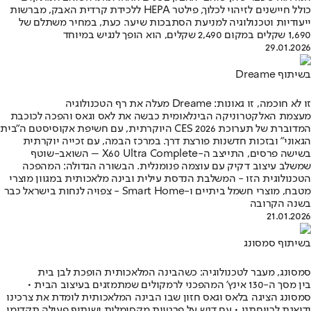
כולל חיישנים לזיהוי לכלוך, פילטר HEPA ללכידת קרדית האבק, מברשות
ייעודיות וטכנולוגיה למניעת הסתבכות שיער. כעת, במחיר משתלם של
1,690 שקלים במקום 2,490 שקלים, הוא הופך לנגיש במיוחד
29.01.2026
בשיתוף Dreame
זו לא חוכמה, זו גאונות: Dreame מעלה את רף הטכנולוגיה
מעצמת האלקטרוניקה הבינלאומית כבשה את לאס וגאס והפכה לכוכבת
המדוברת של תערוכת CES 2026 היוקרתית, עם חשיפת אקוסיסטם ה"בית
הגאוני" ובזכות חדשנות פורצת דרך. במרכז הבמה, עם זכייה יוקרתית
בשישה פרסים, התייצב ה-X60 Ultra Complete – השואב-שוטף
שמשלב עיצוב דקיק עם עוצמה פנומנלית. הבשורה הגדולה: המהפכה
הטכנולוגית הזו - המשלבת הנדסת עילית ובינה מלאכותית במגוון מוצרי
מטבח, מוצרי חשמל ביתיים ו-Smart Home - צפויה לנחות בישראל כבר
בשנה הקרובה
21.01.2026
בשיתוף סמסונג
סמסונג, מעבר לטכנולוגיה: כשהבינה המלאכותית הופכת לבן בית
בין מסך ה-130 אינץ' המהפכני לרמקולים שמתמזגים בעיצוב הבית •
סמסונג הציגה בלאס וגאס חזון שבו הבינה המלאכותית לומדת את צרכינו
ודואגת לרווחתנו • עם דגש על פרטיות מקסימלית ושיתוף פעולה תקדימי