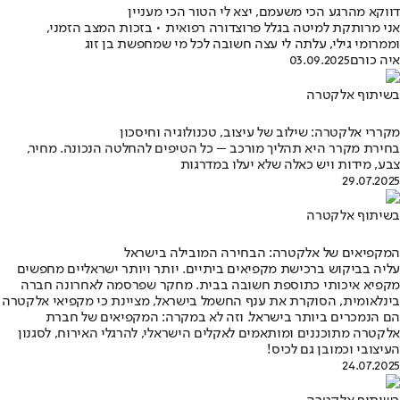
דווקא מהרגע הכי משעמם, יצא לי הטור הכי מעניין
אני מרותקת למיטה בגלל פרוצדורה רפואית • בזכות המצב הזמני,
וממרומי גילי, עלתה לי עצה חשובה לכל מי שמחפשת בן זוג
איה כורם
03.09.2025
בשיתוף אלקטרה
מקררי אלקטרה: שילוב של עיצוב, טכנולוגיה וחיסכון
בחירת מקרר היא תהליך מורכב – כל הטיפים להחלטה הנכונה. מחיר,
צבע, מידות ויש כאלה שלא יעלו במדרגות
29.07.2025
בשיתוף אלקטרה
המקפיאים של אלקטרה: הבחירה המובילה בישראל
עליה בביקוש ברכישת מקפיאים ביתיים. יותר ויותר ישראליים מחפשים
מקפיא איכותי כתוספת חשובה בבית. מחקר שפרסמה לאחרונה חברה
בינלאומית, הסוקרת את ענף החשמל בישראל, מציינת כי מקפיאי אלקטרה
הם הנמכרים ביותר בישראל. וזה לא במקרה: המקפיאים של חברת
אלקטרה מתוכננים ומותאמים לאקלים הישראלי, להרגלי האירוח, לסגנון
העיצובי וכמובן גם לכיס!
24.07.2025