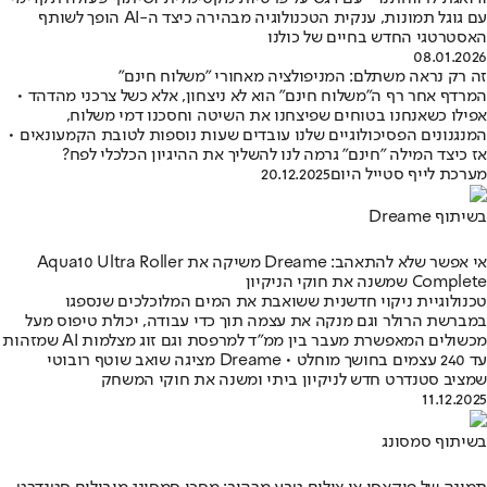
עם גוגל תמונות, ענקית הטכנולוגיה מבהירה כיצד ה-AI הופך לשותף
האסטרטגי החדש בחיים של כולנו
08.01.2026
זה רק נראה משתלם: המניפולציה מאחורי "משלוח חינם"
המרדף אחר רף ה"משלוח חינם" הוא לא ניצחון, אלא כשל צרכני מהדהד •
אפילו כשאנחנו בטוחים שפיצחנו את השיטה וחסכנו דמי משלוח,
המנגנונים הפסיכולוגיים שלנו עובדים שעות נוספות לטובת הקמעונאים •
אז כיצד המילה "חינם" גרמה לנו להשליך את ההיגיון הכלכלי לפח?
מערכת לייף סטייל היום
20.12.2025
בשיתוף Dreame
אי אפשר שלא להתאהב: Dreame משיקה את Aqua10 Ultra Roller
Complete שמשנה את חוקי הניקיון
טכנולוגיית ניקוי חדשנית ששואבת את המים המלוכלכים שנספגו
במברשת הרולר וגם מנקה את עצמה תוך כדי עבודה, יכולת טיפוס מעל
מכשולים המאפשרת מעבר בין ממ"ד למרפסת וגם זוג מצלמות AI שמזהות
עד 240 עצמים בחושך מוחלט • Dreame מציגה שואב שוטף רובוטי
שמציב סטנדרט חדש לניקיון ביתי ומשנה את חוקי המשחק
11.12.2025
בשיתוף סמסונג