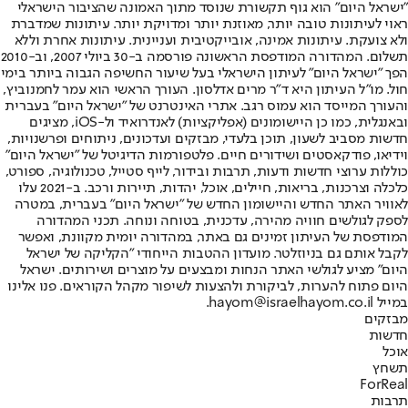
"ישראל היום" הוא גוף תקשורת שנוסד מתוך האמונה שהציבור הישראלי
ראוי לעיתונות טובה יותר, מאוזנת יותר ומדויקת יותר. עיתונות שמדברת
ולא צועקת. עיתונות אמינה, אובייקטיבית ועניינית. עיתונות אחרת וללא
תשלום. המהדורה המודפסת הראשונה פורסמה ב-30 ביולי 2007, וב-2010
הפך "ישראל היום" לעיתון הישראלי בעל שיעור החשיפה הגבוה ביותר בימי
חול. מו"ל העיתון היא ד"ר מרים אדלסון. העורך הראשי הוא עמר לחמנוביץ,
והעורך המייסד הוא עמוס רגב. אתרי האינטרנט של "ישראל היום" בעברית
ובאנגלית, כמו כן היישומונים (אפליקציות) לאנדרואיד ול-iOS, מציגים
חדשות מסביב לשעון, תוכן בלעדי, מבזקים ועדכונים, ניתוחים ופרשנויות,
וידיאו, פודקאסטים ושידורים חיים. פלטפורמות הדיגיטל של "ישראל היום"
כוללות ערוצי חדשות ודעות, תרבות ובידור, לייף סטייל, טכנולוגיה, ספורט,
כלכלה וצרכנות, בריאות, חיילים, אוכל, יהדות, תיירות ורכב. ב-2021 עלו
לאוויר האתר החדש והיישומון החדש של "ישראל היום" בעברית, במטרה
לספק לגולשים חוויה מהירה, עדכנית, בטוחה ונוחה. תכני המהדורה
המודפסת של העיתון זמינים גם באתר, במהדורה יומית מקוונת, ואפשר
לקבל אותם גם בניוזלטר. מועדון ההטבות הייחודי "הקליקה של ישראל
היום" מציע לגולשי האתר הנחות ומבצעים על מוצרים ושירותים. ישראל
היום פתוח להערות, לביקורת ולהצעות לשיפור מקהל הקוראים. פנו אלינו
במייל hayom@israelhayom.co.il.
מבזקים
חדשות
אוכל
תשחץ
ForReal
תרבות