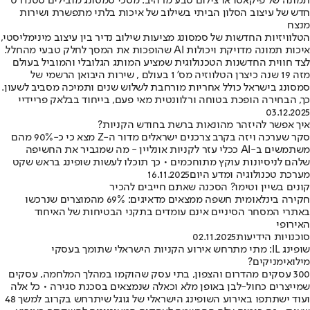
תמונה של פיקאסו או צילום טבע מרהיב: מסכי סמסונג מובילים סטנדרט
חדש של עיצוב הסלון הביתי בשילוב של איכות בלתי מתפשרת ושירות
מנצח
הטלוויזיות החדשות של סמסונג מציעות שילוב נדיר בין עיצוב מינימליסטי,
איכות תמונה מדויקת ויכולות AI שהופכות את המסך לחלק טבעי מהחלל.
לצד חווית החדשנות הטכנולוגית שמציע המותג הגלובלי והמוביל בעולם
מזה 19 שנה כיצרן הטלווזיה מס' 1 בעולם , שירות היבואן הרשמי של
סמסונג בישראל כולל אחריות מורחבת לשלוש שנים ותמיכה מסביב לשעון.
כך, הבחירה הופכת בטוחה ורלוונטית מאי פעם, בייחוד בבלאק פריידיי
03.12.2025
איך אפשר להיזהר מהונאות ברשת בחודש הקניות?
סקר שערכה ויזה בקרב צרכנים ישראלים מדור ה-Z מצא כי כ-90% מהם
משתמשים ב-AI ככלי עזר לקניות אונליין - מה שמגביר את החשיפה
שלהם לניסיונות עוקץ מתוחכמים • כך תוכלו לעשות שופינג בראש שקט
מערכת טכנולוגיה ומדע היום
16.11.2025
קונים בשיין וטימו? הסכנה שאתם חייבים להכיר
חקירה בינלאומית חשפה ממצאים מדאיגים: 69% מהמוצרים שנרכשו
באתרי המסחר הסיניים אינם עומדים בתקני הבטיחות של האיחוד
האירופי
סוכנויות הידיעות
02.11.2025
שופינג IL: מתי מתרחש אירוע הקניות הישראלי שתומך בעסקי
מילואימניקים?
300 עסקים מהדרום והצפון, בתי עסק שהוקמו במהלך המלחמה, עסקים
שמייצרים כחול-לבן באופן מלא וכאלה שנמצאים בסכנת סגירה • כל אלה
ועוד ישתתפו באירוע השופינג הישראלי של גוגל שיתרחש בקרוב למשך 48