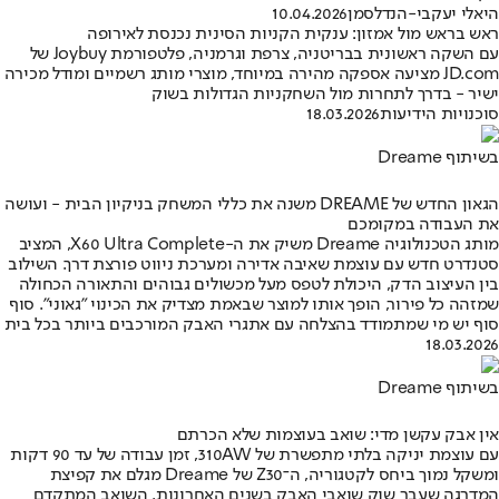
היאלי יעקבי-הנדלסמן
10.04.2026
ראש בראש מול אמזון: ענקית הקניות הסינית נכנסת לאירופה
עם השקה ראשונית בבריטניה, צרפת וגרמניה, פלטפורמת Joybuy של
JD.com מציעה אספקה מהירה במיוחד, מוצרי מותג רשמיים ומודל מכירה
ישיר - בדרך לתחרות מול השחקניות הגדולות בשוק
סוכנויות הידיעות
18.03.2026
בשיתוף Dreame
הגאון החדש של DREAME משנה את כללי המשחק בניקיון הבית - ועושה
את העבודה במקומכם
מותג הטכנולוגיה Dreame משיק את ה-X60 Ultra Complete, המציב
סטנדרט חדש עם עוצמת שאיבה אדירה ומערכת ניווט פורצת דרך. השילוב
בין העיצוב הדק, היכולת לטפס מעל מכשולים גבוהים והתאורה הכחולה
שמזהה כל פירור, הופך אותו למוצר שבאמת מצדיק את הכינוי "גאוני". סוף
סוף יש מי שמתמודד בהצלחה עם אתגרי האבק המורכבים ביותר בכל בית
18.03.2026
בשיתוף Dreame
אין אבק עקשן מדי: שואב בעוצמות שלא הכרתם
עם עוצמת יניקה בלתי מתפשרת של 310AW, זמן עבודה של עד 90 דקות
ומשקל נמוך ביחס לקטגוריה, ה־Z30 של Dreame מגלם את קפיצת
המדרגה שעבר שוק שואבי האבק בשנים האחרונות. השואב המתקדם