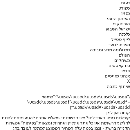
דעות
ספורט
מגזין
העיתון היומי
הורוסקופ
ישראל השבוע
כלכלה
לייף סטייל
מעריב לנוער
טכנולוגיה מדע וסביבה
העולם
משחקים
פודקאסטים
וידאו
אנחנו מגייסים
X
שיתוף כתבה
{"name":"\u05e7\u05e0\u05d9\u05d5\u05ea
\u05d0\u05d5\u05df \u05dc\u05d9\u05d9\u05df -
\u05d4\u05d9\u05d5\u05dd"}
קניות און ליין
קיבלתם גיפט קארד לחג? אלו הרשתות שייאלצו אתכם להגיע פיזית לחנות
לחלק מהרשתות אין כל אתר אונליין ואחרות נמצאות "בפיתוח" אפשרות
הקנייה ברשת • וגם: בכמה עלה המחיר הממוצע למתנה לעובד בחג