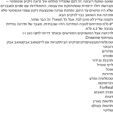
שואב-שוטף רובוטי. זה דגם שמגדיר מחדש איך נראה ניקיון אוטומטי –
מברשת רולר דינמית שמתחזקת את עצמה, התמודדות עם ספים ומעברים
שלא היו נגישים עד היום, ותחנת עגינה שמבצעת ניקון עצמי אוטומטי מלא
ומכינה את השואב כבר לניקיון הבא.
הקפה עדיין לא מוכן לבד, אבל כל השאר? זה כבר פתור.
*8 מ"מ מתייחס לגובה המדרגה הדו-שכבתית, מעבר של מדרגה בודדת
בגובה של 4.2 ס"מ.
לרכישה אצל המשווקים המורשים ובאתר דרימי לחצו כאן >>
בשיתוף Dreame
טכנולוגיה
מבצעים
ניקיון
ניקיון הבית
קניות און ליין
שואב אבק
שואב אבק
רובוטי
מדורים
ספורט
תרבות ובידור
לייף סטייל
אוכל
תיירות
טכנולוגיה ומדע
הורוסקופ
ForReal
מגזין השבוע
דעות
חדשות בארץ
חדשות בעולם
פוליטי