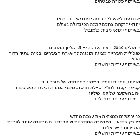
בשיתוף מנורה מבטחים
אתם עוד לא שם? הטיסה למונדיאל כבר יצאה
יונדאי לוקחת אתכם לבמה הכי גדולה בעולם
בשיתוף יונדאי מבית כלמוביל
ירושלים 2040: העיר נערכת ל- 1.5 מליון תושבים
מנכ"לית העירייה מציגה תוכנית להשארת הצעירים ובניית עתיד הדור
הבא
בשיתוף עיריית ירושלים
שופינג, אמנות ואוכל: המרכז המתחדש של מזרח י-ם
קפיצה קטנה לחו"ל: טיילת חדשה, מיצגי אמנות, וכיכרות משופצות
בהשקעה של 100 מיליון ₪
בשיתוף עיריית ירושלים
כך ירושלים ממציאה את עצמה מחדש
לא רק קודש – המהפכה המודרנית שעוברת י-ם מחזירה אותה לפסגת
התיירות הישראלית
בשיתוף עיריית ירושלים