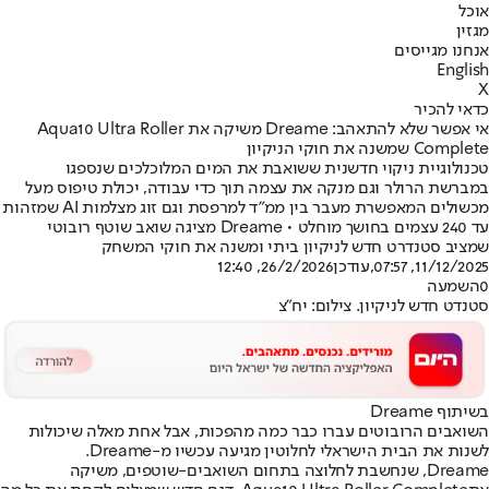
אוכל
מגזין
אנחנו מגייסים
English
X
כדאי להכיר
אי אפשר שלא להתאהב: Dreame משיקה את Aqua10 Ultra Roller
Complete שמשנה את חוקי הניקיון
טכנולוגיית ניקוי חדשנית ששואבת את המים המלוכלכים שנספגו
במברשת הרולר וגם מנקה את עצמה תוך כדי עבודה, יכולת טיפוס מעל
מכשולים המאפשרת מעבר בין ממ"ד למרפסת וגם זוג מצלמות AI שמזהות
עד 240 עצמים בחושך מוחלט • Dreame מציגה שואב שוטף רובוטי
שמציב סטנדרט חדש לניקיון ביתי ומשנה את חוקי המשחק
11/12/2025, 07:57
,עודכן
26/2/2026, 12:40
0
השמעה
סטנדט חדש לניקיון. צילום: יח"צ
בשיתוף Dreame
השואבים הרובוטים עברו כבר כמה מהפכות, אבל אחת מאלה שיכולות
לשנות את הבית הישראלי לחלוטין מגיעה עכשיו מ-Dreame.
Dreame, שנחשבת לחלוצה בתחום השואבים-שוטפים, משיקה