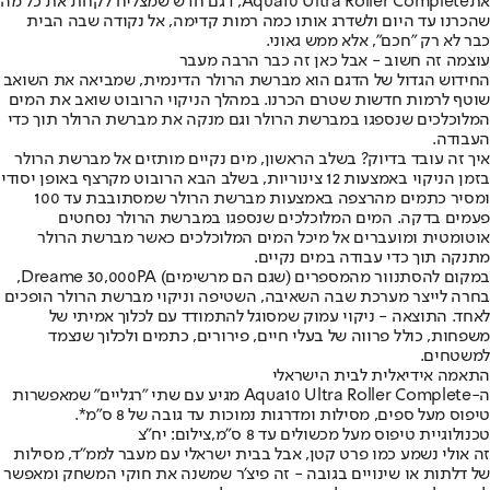
את
Aqua10 Ultra Roller Complete
, דגם חדש שמצליח לקחת את כל מה
שהכרנו עד היום ולשדרג אותו כמה רמות קדימה, אל נקודה שבה הבית
כבר לא רק "חכם", אלא ממש גאוני.
עוצמה זה חשוב - אבל כאן זה כבר הרבה מעבר
החידוש הגדול של הדגם הוא מברשת הרולר הדינמית, שמביאה את השואב
שוטף לרמות חדשות שטרם הכרנו. במהלך הניקוי הרובוט שואב את המים
המלוכלכים שנספגו במברשת הרולר וגם מנקה את מברשת הרולר תוך כדי
העבודה.
איך זה עובד בדיוק? בשלב הראשון, מים נקיים מותזים אל מברשת הרולר
בזמן הניקוי באמצעות 12 צינוריות, בשלב הבא הרובוט מקרצף באופן יסודי
ומסיר כתמים מהרצפה באמצעות מברשת הרולר שמסתובבת עד 100
פעמים בדקה. המים המלוכלכים שנספגו במברשת הרולר נסחטים
אוטומטית ומועברים אל מיכל המים המלוכלכים כאשר מברשת הרולר
מתנקה תוך כדי עבודה במים נקיים.
במקום להסתנוור מהמספרים (שגם הם מרשימים) Dreame 30,000PA,
בחרה לייצר מערכת שבה השאיבה, השטיפה וניקוי מברשת הרולר הופכים
לאחד. התוצאה - ניקוי עמוק שמסוגל להתמודד עם לכלוך אמיתי של
משפחות, כולל פרווה של בעלי חיים, פירורים, כתמים ולכלוך שנצמד
למשטחים.
התאמה אידיאלית לבית הישראלי
ה-Aqua10 Ultra Roller Complete מגיע עם שתי "רגליים" שמאפשרות
טיפוס מעל ספים, מסילות ומדרגות נמוכות עד גובה של 8 ס"מ*.
טכנולוגיית טיפוס מעל מכשולים עד 8 ס״מ,צילום: יח"צ
זה אולי נשמע כמו פרט קטן, אבל בבית ישראלי עם מעבר לממ"ד, מסילות
של דלתות או שינויים בגובה - זה פיצ’ר שמשנה את חוקי המשחק ומאפשר