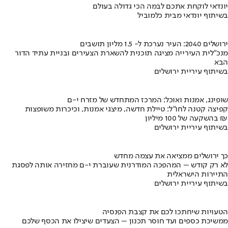
יונדאי לוקחת אתכם לבמה הכי גדולה בעולם
בשיתוף יונדאי מבית כלמוביל
ירושלים 2040: העיר נערכת ל- 1.5 מליון תושבים
מנכ"לית העירייה מציגה תוכנית להשארת הצעירים ובניית עתיד הדור
הבא
בשיתוף עיריית ירושלים
שופינג, אמנות ואוכל: המרכז המתחדש של מזרח י-ם
קפיצה קטנה לחו"ל: טיילת חדשה, מיצגי אמנות, וכיכרות משופצות
בהשקעה של 100 מיליון ₪
בשיתוף עיריית ירושלים
כך ירושלים ממציאה את עצמה מחדש
לא רק קודש – המהפכה המודרנית שעוברת י-ם מחזירה אותה לפסגת
התיירות הישראלית
בשיתוף עיריית ירושלים
הטעויות שיחתכו לכם את קצבת הפנסיה
ממשיכת כספים ועד חוסר תכנון – הצעדים שיצילו את הכסף שלכם