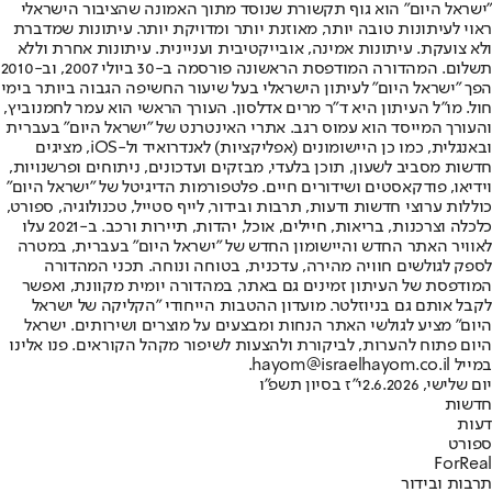
"ישראל היום" הוא גוף תקשורת שנוסד מתוך האמונה שהציבור הישראלי
ראוי לעיתונות טובה יותר, מאוזנת יותר ומדויקת יותר. עיתונות שמדברת
ולא צועקת. עיתונות אמינה, אובייקטיבית ועניינית. עיתונות אחרת וללא
תשלום. המהדורה המודפסת הראשונה פורסמה ב-30 ביולי 2007, וב-2010
הפך "ישראל היום" לעיתון הישראלי בעל שיעור החשיפה הגבוה ביותר בימי
חול. מו"ל העיתון היא ד"ר מרים אדלסון. העורך הראשי הוא עמר לחמנוביץ,
והעורך המייסד הוא עמוס רגב. אתרי האינטרנט של "ישראל היום" בעברית
ובאנגלית, כמו כן היישומונים (אפליקציות) לאנדרואיד ול-iOS, מציגים
חדשות מסביב לשעון, תוכן בלעדי, מבזקים ועדכונים, ניתוחים ופרשנויות,
וידיאו, פודקאסטים ושידורים חיים. פלטפורמות הדיגיטל של "ישראל היום"
כוללות ערוצי חדשות ודעות, תרבות ובידור, לייף סטייל, טכנולוגיה, ספורט,
כלכלה וצרכנות, בריאות, חיילים, אוכל, יהדות, תיירות ורכב. ב-2021 עלו
לאוויר האתר החדש והיישומון החדש של "ישראל היום" בעברית, במטרה
לספק לגולשים חוויה מהירה, עדכנית, בטוחה ונוחה. תכני המהדורה
המודפסת של העיתון זמינים גם באתר, במהדורה יומית מקוונת, ואפשר
לקבל אותם גם בניוזלטר. מועדון ההטבות הייחודי "הקליקה של ישראל
היום" מציע לגולשי האתר הנחות ומבצעים על מוצרים ושירותים. ישראל
היום פתוח להערות, לביקורת ולהצעות לשיפור מקהל הקוראים. פנו אלינו
במייל hayom@israelhayom.co.il.
יום שלישי, 2.6.2026
י"ז בסיון תשפ"ו
חדשות
דעות
ספורט
ForReal
תרבות ובידור