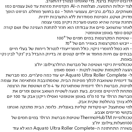
לרובוט לנקות ברצף, בלי שאנחנו נצטרך להתערב.
לצד יכולות התנועה, מצלמות ה-AI הקדמיות מזהות עד 240 עצמים כמו
משחקים, כבלים, גרביים, צעצועי חתול - גם בחושך מוחלט. הניווט הופך
מדויק ושקט, והפינות מסודרות ללא התערבות ידנית.
תחנת עגינה שהיא כמעט מערכת ניקיון בפני עצמה
לאחר שהשואב סיים את עבודתו הוא חוזר לתחנת העגינה שלו ושם קורה
קסם נוסף באופן אוטומטי:
• שטיפת המקרצפות במים חמים של 100°
• ייבוש המקרצפות באוויר חם של 70°
• תא כפול לחומרי ניקוי, כולל חומרייעודי לנטרול ריחות של בעלי חיים
בבתים עם חיות מחמד או ילדים קטנים זה בדיוק ההבדל בין "נקי" לבין נקי
באמת.
טכנולוגיית ניקוי ושטיפה של מברשת הרולר,צילום: יח"צ
הגעה למקומות שקשה לנקות - ואפס מאמץ
ל- Aqua10 Ultra Roller Complete יש עוד כמה פיצ'רים, כמו מברשת
צד דינמית ששואבת לכלוך מפינות הבית, שמסתובבת ומתאימה את עצמה
לפינות, מברשת רולר דינמית שמתארכת עד 4 מ"מ ושוטפת את הרצפה
מתחת לרהיטים נמוכים, בעת הגעה לשטיח השואב אוטם ומרים את
מברשת הרולר עד 10 מ"מ באופן אוטומטי ואפילו ריקון אבק עד 100 יום
ללא צורך בהחלפת שקית אבק.
למי שמתעצל, יש פקודות קוליות באנגלית. כלומר, הבית מתנקה ואנחנו
בקושי מרימים אצבע.
טכנולוגיית ThermoHubTM שטיפת מברשת הרולר במים חמים של
100מעלות,צילום: יח"צ
בשורה התחתונה ה-Aqua10 Ultra Roller Complete הוא לא עוד