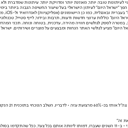
לעיתונות טובה יותר, מאוזנת יותר ומדויקת יותר. עיתונות שמדברת ולא צ
שלום. המהדורה המודפסת הראשונה פורסמה ב-30 ביולי 2007, וב-2010 הפך "ישראל היום" לעיתון הישראלי בעל שי
לחמנוביץ,
ל היום" כוללות ערוצי חדשות ודעות, תרבות ובידור, לייף סטייל, טכנולוגיה
ברית, במטרה לספק לגולשים חוויה מהירה, עדכנית, בטוחה ונוחה. תכני המה
ל היום" מציע לגולשי האתר הנחות ומבצעים על מוצרים ושירותים. ישראל 
הרצוג אמר בטק
את זה"
הם היו מפקדים צעירים בגבעתי, כשחברם הטוב והלוחם המהולל, נפל בשבי • ב-11 השנים שעברו, דמותו ל