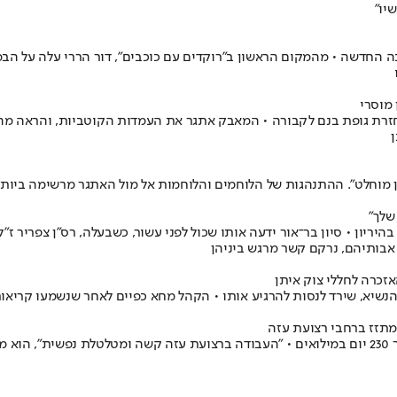
יו"
החדשה • מהמקום הראשון ב"רוקדים עם כוכבים", דור הררי עלה על הבמ
מוסרי
וט - החזרת גופת בנם לקבורה • המאבק אתגר את העמדות הקוטביות, והראה
ון מוחלט". ההתנהגות של הלוחמים והלוחמות אל מול האתגר מרשימה ביו
שלך"
יריון • סיון בר־אור ידעה אותו שכול לפני עשור, כשבעלה, רס"ן צפריר ז"
 אבותיהם, נרקם קשר מרגש ביניהן
זכרה לחללי צוק איתן
יא, שירד לנסות להרגיע אותו • הקהל מחא כפיים לאחר שנשמעו קריאות ה
 מתזז ברחבי רצועת עזה
רס"מ (מיל') יהודה הרמן הוא נהג מבצעי בניוד של חטיבת גבעתי, ונמצא כבר 230 יום במילואים • "העבודה ב