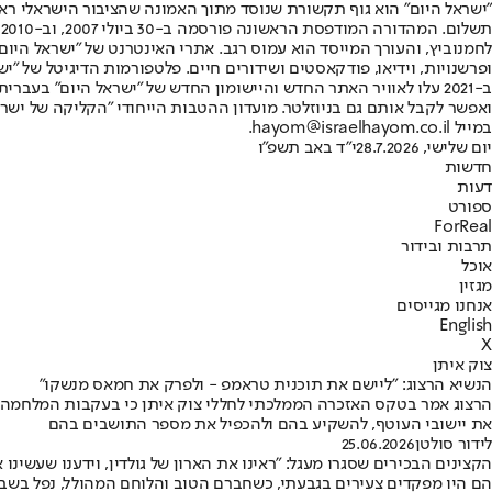
"ישראל היום" הוא גוף תקשורת שנוסד מתוך האמונה שהציבור הישראלי ראוי 
ת
ופרשנויות, וידיאו, פודקאסטים ושידורים חיים. פלטפורמות הדיגיטל של "ישרא
ב-2021 עלו לאוויר האתר החדש והיישומון החדש של "ישראל היום" בע
ואפשר לקבל אותם גם בניוזלטר. מועדון ההטבות הייחודי "הקליקה של ישרא
במייל hayom@israelhayom.co.il.
יום שלישי, 28.7.2026
י"ד באב תשפ"ו
חדשות
דעות
ספורט
ForReal
תרבות ובידור
אוכל
מגזין
אנחנו מגייסים
English
X
צוק איתן
הנשיא הרצוג: "ליישם את תוכנית טראמפ - ולפרק את חמאס מנשקו"
את יישובי העוטף, להשקיע בהם ולהכפיל את מספר התושבים בהם
לידור סולטן
25.06.2026
הקצינים הבכירים שסגרו מעגל: "ראינו את הארון של גולדין, וידענו שעשינו 