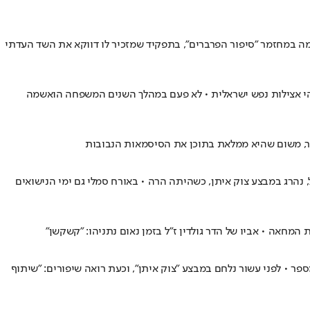
ה במחזמר "סיפור הפרברים", בתפקיד שמזכיר לו דווקא את השד העדתי
 מהי אצילות נפש ישראלית • לא פעם במהלך השנים המשפחה הואשמה
תר, משום שהיא ממלאת בתוכן את הסיסמאות הנבובות
ל, נהרג במבצע צוק איתן, כשהיתה הרה • באורח סמלי גם ימי הנישואים
מחאה • אביו של הדר גולדין ז"ל בזמן נאום נתניהו: "קשקשן"
רצועת עזה קשה ומטלטלת נפשית", הוא מספר • לפני עשור נלחם במבצע "צוק איתן", וכעת רואה שיפורים: "שיתוף