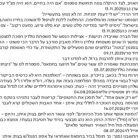
האויב, לצד ההקלה צפה תחושת פספוס: "אם היה בחיים, הוא היה מג"ד עכש
ערן נבון
13.11.2025
דור הררי: "יש לי דעות ימניות. זה לא נפוץ בתעשייה"
הפוסט-טראומה מהמלחמה, ההחלטה ללכת לטיפול לראשונה בחייו והאהבה 
בישראל: "ניסינו לייצר במדינה סלט טעים. יצא סלט גרוע, כמעט רקוב" • צפו
מאיה כהן
13.11.2025
מול חברה שאיבדה רגישות - אצילות הנפש של משפחת גולדין הפכה למצפן 
במשך 11 שנים משפחת גולדין ניהלה מאבק מורכב על הדבר הכי פש
בסגנון "בוטה" ובלחצים שהם מפעילים על התקשורת, עד כדי האשמת קורבן
דוד פרץ
09.11.2025
בין צוק איתן לחרבות ברזל, לא למדנו דבר
המנהיגות שאמרה לנו עשר שנים "אל תיגעו בחמאס", מספרת לנו על "ניצח
שמחה גולדין
03.07.2025
הרות גורל: בכאב, בזיכרון, וגם בשמחה - "האלמנות היא לא כרטיס הביקור 
קורל גבאי איבדה במהלך המלחמה בעזה את בעלה, רס"מ אלירז ז"ל, בעודה בה
שלהן מצוינים בתאריך זהה • כעת, כשהן אימהות לילדים שלא זכו לגדול עם
בת-חן אפשטיין אליאס
04.08.2024
"יש רק אשם אחד", "אל תסכן את החטופים": קריאות לעבר נתניהו בטקס הא
מהומה בטקס האזכרה לחללי צוק איתן • אחד האבות השכולים קרא לעבר הנש
יורי ילון
16.07.2024
"המוות אופף אותך מכל הכיוונים": לפני עשור הוא לחם בצוק איתן, והיום -
הפעולה מול חיל האוויר השתפר פלאים"
אייל לוי
08.07.2024
החשבון נסגר: כך חוסל בכיר בחמאס שאחראי על אסון הנגמ"ש בצוק איתן