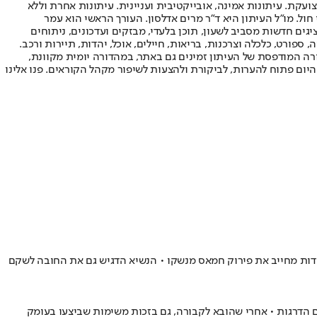
ועקת. עיתונות אמינה, אובייקטיבית ועניינית. עיתונות אחרת וללא
עור החשיפה הגבוה ביותר בימי חול. מו"ל העיתון היא ד"ר מרים אדלסון. העורך הראשי הוא עמר
 והעורך המייסד הוא עמוס רגב. אתרי האינטרנט של "ישראל היום" בעברית ובאנגלית, כמו כן היישומונים (אפליקציות) לאנדרואיד ול-iOS, מציגים חדשות מסביב לשעון, תוכן בלעדי, מבזקים ועדכונים, ניתוחים
, ספורט, כלכלה וצרכנות, בריאות, חיילים, אוכל, יהדות, תיירות ורכב.
דורה המודפסת של העיתון זמינים גם באתר, במהדורה יומית מקוונת,
היום פתוח להערות, לביקורת ולהצעות לשיפור מקהל הקוראים. פנו אלינו
ס האזכרה הממלכתי לחללי צוק איתן כי בעקבות המלחמה צה"ל אוחז בכ-60% מרצועת עזה • לדבריו, השלב הנוכחי בתוכנית 21 הנקודות מחייב את פירוק חמאס מנשקו • הנשיא הדגיש גם את החובה לשקם
יוותה אותם בכל צעד, ככל שהתקדמו בסולם הדרגות • אחרי שהובא לקבורה, גם בזכות משימות שביצעו בעומק