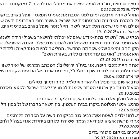
ויסאם פרחאת, מג"ד שג'עייה, שילח את מחבלי הנוח'בה ב-7 באוקטובר • היה ממכוויני הפיגוע בעצמונה ב-2002, שבו נרצחו חמישה ישראלים • בעבר ריצה מאסר בכלא הישראלי
לילך שובל
02.12.2023
החייל שזיהה ארבעה ימים לפני הטבח את אימוני חמאס - ונפל בקרב בזיקי
כל הצמרת המדינית והביטחונית של ישראל בעשור וחצי האחרונים ידעה ש
ומולם היה מי שראה הכל: דביר לישה, חייל זוטר שנפל בקרב בבסיס זיקים, 
אריאל כהנא
19.10.2023
רבקי ששר: "חשתי בתת-מודע שאם לא יכולתי להישאר בשביל יהודה ולעזור 
היא ספגה עלבונות ונאצות כשהחליטה להתגרש מבעלה, יהודה הישראלי, שלוש
הקן החם והיציב של משפחתה החדשה, החליטה להיות פונדקאית וללדת ילד עב
היא אומרת, "ואני גם עוד אתרום כליה, בעזרת השם"
מירב סבר
03.05.2023
"אתה היית מכבי חיפה, אני בית"ר ירושלים": המכתב המרגש של יאיר לשון כ
יאיר פלוס, סופד לחברו שון כרמלי ז"ל, ומכניס אותנו אל הרגעים הקטנים 
שי ארצי
25.04.2023
כתב אישום נגד פעיל הג'יהאד האיסלמי: סחר ותיווך בטילים
הפעיל תיווך בין ארגוני הטרור על מנת לבצע ירי לעבר ישראל ולפגוע באזר
20.10.2022
הפועל חולון עלתה עם צלחת האליפות לקברי האוהדים
מרגש: אנשי האלופה ביקרו בבית העלמין, בין השאר בקברו של גל בסון ז"ל
12.06.2022
"שלחנו ילדים לשטח אש": רביב כנר בביקורת קשה על הפקרת הלוחמים
אחרי פרשת איציק סעידיאן: הזמר, ששירת כלוחם ביחידת אגוז בצה"ל ולחם 
27.02.2022
ערכים במקום סיפורי בדים
מערכת היום
09.03.2021