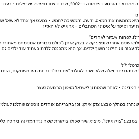
ם
היא מחמשת את חמאס. ידעה, והמשיכה לחמש • כמעט אף אחד לא שאל שאלו
תיעד וסיפר על אימוני המחבלים - אך איש לא האזין
לו, לפחות אעזור לאחרים"
 שנים אחרי שנפצע קשה בצוק איתן ("כולם גיבורים אנונימיים מאחורי המ
ור זוג חילוני חשוך ילדים, אך היא מתכננת ללדת בעתיד עוד ילדים גם עב
רמלי ז"ל
של שניהם יחד, ואלה שלא ישכח לעולם: "אם בית"ר וחיפה היו משחקות, היי
חי המדינה • לאחר שהסתנן לישראל מצפון הרצועה נעצר
 שנהרג במהלך מבצע צוק איתן, וכן בקבריהם אוהדים נוספים שהלכו לעולמ
במבצע "צוק איתן", מוציא שיר שכולו ביקורת קשה נגד המדינה ביחסה כלפי