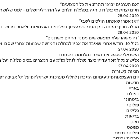
"אם הערבים יבואו תהרוג את כל הפצועים"
חיים יצחק מיכאל רוט היה בפלמ"ח ונלחם על הדרך לירושלים • לפני שלושה
28.04.2020
"ואז אמרו שאנחנו הולכים לשבי"
גאולה חריף הייתה בין מגיני גוש עציון במלחמת העצמאות, ולאחר כיבושו 
28.04.2020
"זה משהו שלא מתאוששים ממנו, החיים משתנים"
בגיל 10, חודש אחרי שאיבד את אביו למחלה וחמישה שבועות אחרי שסבו נפטר מדום לב, התבשר מאמן הכדורסל נתי כהן כי אחיו הגדול, יהודה, נפל בלבנון: "זה כאילו קרה אתמול"
27.04.2020
הישראלי שפגש את נאצר במלחמת השחרור
אלישיב גליל זוכר עדיין כיצד נשלח לנהל מו"מ עם המצרים בכיס פלוג'ה ועל
27.04.2020
תגיות קשורות
יום העצמאות
פיגועים
יום הזיכרון לחללי מערכות ישראל
הפועל תל אביב
הרפ
חדשות
בארץ
בעולם
ביטחוני
פוליטי
פלילים
בריאות
חינוך
משפט
פוליטי-מדיני
תרבות ובידור