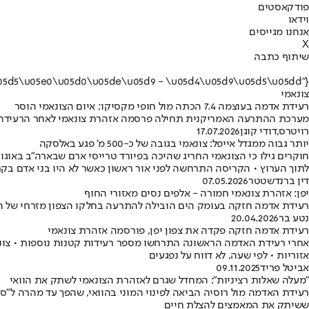
פודקאסטים
וידאו
אנחנו מגייסים
X
שיתוף כתבה
{"name":"\u05e6\u05d5\u05e0\u05d0\u05de\u05d9 - \u05d4\u05d9\u05d5\u05dd"}
צונאמי
רעידת אדמה בעוצמה 7.4 הכתה מול חופי מקסיקו; איום הצונאמי הוסר
מערכת ההתרעה האמריקנית תחילה פרסמה אזהרת צונאמי לאחר הרעידה • נ
רויטרס
,
דודי קוגן
17.07.2026
יותר גבוה ממגדל אייפל: צונאמי בגובה של כ-500 מ' פגע באלסקה
לתוך הערוץ • הקריסה התרחשה לפני אור ראשון כאשר לא היו בני אדם בקר
דין ברנדשטטר
07.05.2026
יפן: אזהרת צונאמי חמורה - אלפים נסים מאזורי החוף
רעידת אדמה חזקה בעומק הים הובילה להתרעה בחלקו הצפון מזרחי של האי
נטע בר
20.04.2026
רעידת אדמה חזקה פקדה את צפון יפן, פורסמה אזהרת צונאמי
אזוריות • לפי שעה, לא דווח על נפגעים
אביטל פריד
09.11.2025
"מעלה שאלות רציניות": המחדל שגרם לאזהרת הצונאמי לשתק את הוואי
רעידת האדמה מול רוסיה הביאה לפינוי המוני בהוואי, שהפך עד מהרה ל"סיו
ששיתק את המאמצים להצלת חיים