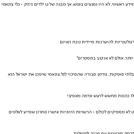
הרוסי דיווח כי על פי מידע ראשוני, לא היו נפגעים בנפש, אך מבנה של גן ילדים ניזוק • גלי צונאמי
ולטוריות להיערכות מיידית נוכח האיום
י פוסקות, גודמן סבורה שהסיכוי לגל צונאמי שיסכן את ישראל הוא
לו כוננות מחשש לרעש אדמה מאסיבי
לא מספיקים לכולם • הרשויות היווניות אישרו פתרון שסייע לאלפים
תרחק מאזורים עם סכנה למפולות