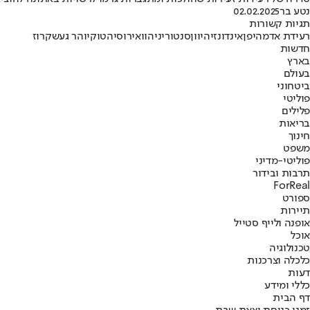
נטע בר
02.02.2025
תגיות קשורות
רעידת אדמה
יפן
אינדונזיה
יוון
סנטוריני
הוואי
רוסיה
טוקיו
הר געש
קרוז
חדשות
בארץ
בעולם
ביטחוני
פוליטי
פלילים
בריאות
חינוך
משפט
פוליטי-מדיני
תרבות ובידור
ForReal
ספורט
תיירות
אופנה ולייף סטייל
אוכל
טכנולוגיה
כלכלה וצרכנות
דעות
כללי ומידע
דף הבית