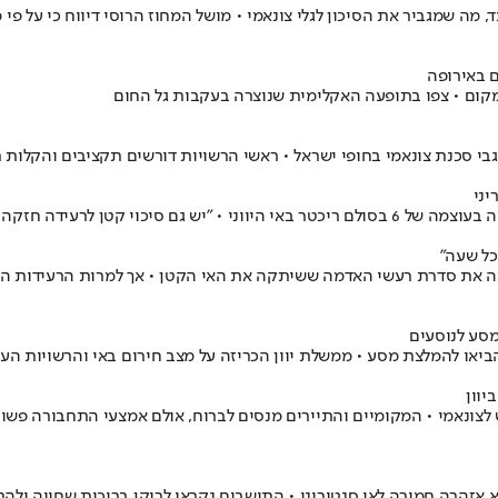
דה היה בעומק רדוד יחסית של 19.3 קילומטרים בלבד, מה שמגביר את הסיכון לגלי צונאמי • מושל המחוז 
 באירופה
מקום • צפו בתופעה האקלימית שנוצרה בעקבות גל החום
 סכנת צונאמי בחופי ישראל • ראשי הרשויות דורשים תקציבים והקלות רג
יני
ותר, אולם לא אנקוב במספרים"
כל שעה״
תה את סדרת רעשי האדמה ששיתקה את האי הקטן • אך למרות הרעידות הבלת
סע לנוסעים
ביאו להמלצת מסע • ממשלת יוון הכריזה על מצב חירום באי והרשויות הע
וון
צונאמי • המקומיים והתיירים מנסים לברוח, אולם אמצעי התחבורה פשוט 
 אזהרה חמורה לאי סנטוריני • התושבים נקראו לרוקן בריכות שחייה ולה