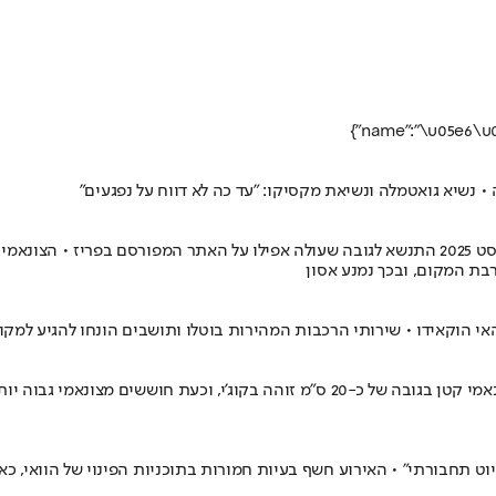
שיא גואטמלה ונשיאת מקסיקו: "עד כה לא דווח על נפגעים"
בת המקום, ובכך נמנע אסון
 הוקאידו • שירותי הרכבות המהירות בוטלו ותושבים הונחו להגיע למקו
אחרי רעידת האדמה הראשונה התרחשו מספר רעידות קטנות נוספות • צונאמי קטן בגובה של 
ט תחבורתי" • האירוע חשף בעיות חמורות בתוכניות הפינוי של הוואי, כאש