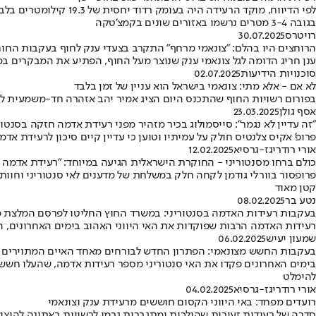
לפי הדיווח, מוקד הרעי
בגובה 3-4 מטרים נרשמו באזורים שונים בקמצ'טקה
רויטרס
30.07.2025
הרוחצים היו בהלם: "צונאמי מרחף" התקרב בצעדי ענק לחוף בעקבות החום
ענן חריג הדומה לגל צונאמי ענק שנוצר מעל החוף, הפתיע את המבקרים ב
סוכנויות הידיעות
02.07.2025
לא אם - אלא מתי: צונאמי בישראל הוא עניין של זמן בלבד
בפורום רשויות החוף שהתכנס היום הציג אמיר יהב אזהרה חד-משמעית לגבי
אסף גולן
23.03.2025
"זה עדיין לא נגמר": סייסמולוג בכיר מזהיר מפני רעידת אדמה חזקה בסנטור
פרופ' אקיס צלנטיס חולק על עמיתיו וטוען כי עדיין קיים סיכון לרעידת אדמה בעוצמה של 6 בסולם ריכטר באי היווני • "יש גם סיכוי קטן לרעידה חזקה י
אורי רודריגז-גרסיא
12.02.2025
כולם ברחו מסנטוריני - החוקרת הישראלית הגיעה במיוחד: ״רעידת אדמה 
פרופסור בוורלי גודמן לקחה חלק במשלחת של מדענים לאי סנטוריני וחוו
קטן מאוד
נטע בר
08.02.2025
בעקבות רעידות האדמה בסנטוריני: במשרד החוץ החליטו לפרסם המלצת מ
רעידות האדמה הרבות שפוקדות את האי היווני האהוב בימים האחרונים, ה
שמעון יעיש
06.02.2025
בעקבות החשש מצונאמי: הפתרון החדש לבורחים מאחד האיים המתוירים בי
בימים האחרונים פקדו את האי סנטוריני מספר רעידות אדמה, שהעלו חשש ל
להימלט
אורי רודריגז-גרסיא
04.02.2025
רועדים מפחד: באי היווני הקסום חוששים מרעידת ענק וצונאמי
סדרה של רעידות זעירות שהולכות ומתגברות גרמו לרשויות באתונה להוציא