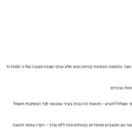
חוקרים גילו כי הצונאמי החריג שהיכה בפיורד טרייסי ארם שבארה"ב באוגוסט 2025 התנשא לגובה שעולה אפילו על האתר המפורסם בפריז • הצונאמי נוצר כתוצאה מנסיגת קרחון וגוש סלע ענקי שצנח מגובה של כ-1000 מ'
מות גבוהים
כ-20 ס"מ זוהה בקוג'י, וכעת חוששים מצונאמי גבוה יותר שעלול להגיע • תנועת הרכבות בעיר שובשה לצד הפסקות חשמל
ר גם תושבים מאזורים בטוחים פונו ללא צורך - ויצרו עומס תנועה