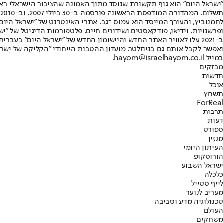
"ישראל היום" הוא גוף תקשורת שנוסד מתוך האמונה שהציבור הישראלי ראוי 
ת
ופרשנויות, וידיאו, פודקאסטים ושידורים חיים. פלטפורמות הדיגיטל של "ישרא
ב-2021 עלו לאוויר האתר החדש והיישומון החדש של "ישראל היום" בע
ואפשר לקבל אותם גם בניוזלטר. מועדון ההטבות הייחודי "הקליקה של ישרא
במייל hayom@israelhayom.co.il.
מבזקים
חדשות
אוכל
תשחץ
ForReal
תרבות
דעות
ספורט
מגזין
העיתון היומי
הורוסקופ
ישראל השבוע
כלכלה
לייף סטייל
מעריב לנוער
טכנולוגיה מדע וסביבה
העולם
משחקים