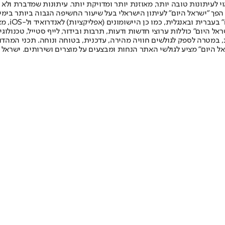
לעיתונות טובה יותר, מאוזנת יותר ומדויקת יותר. עיתונות שמדברת ולא צ
שלום. המהדורה המודפסת הראשונה פורסמה ב-30 ביולי 2007, וב-2010 הפך "ישראל היום" לעיתון הישראלי בעל שי
לחמנוביץ,
ל היום" כוללות ערוצי חדשות ודעות, תרבות ובידור, לייף סטייל, טכנולוגיה
ברית, במטרה לספק לגולשים חוויה מהירה, עדכנית, בטוחה ונוחה. תכני המה
ל היום" מציע לגולשי האתר הנחות ומבצעים על מוצרים ושירותים. ישראל 