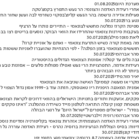
מערכת היום
01.08.2025
אחרי רעידת האדמה והצונמי: הר געש התפרץ בקמצ'טקה
פעילות אדירה נרשמה בהר הגעש קליוצ'בסקוי כשזרמי לבה ועשן שחור הח
נטע בר
30.07.2025
ספינת הקרוז נמלטה מחשש לצונאמי - התיירים נותרו על הרציף
בעקבות סירנות צונאמי שהחרידו את הוואי הבוקר, נוסעים בריטים רצו בב
ליאת מופז מילצ'ן
30.07.2025
מה באמת קורה כשיש התרעת צונאמי - ואתם על אוניית קרוז?
חוששים מצונאמי בזמן הפלגה? • לפי ההנחיות שהועברו לאוניות ששטות ב
סהר אברהמי
30.07.2025
גבה גלים עד קטלני: אסונות הצונאמי הגדולים בהיסטוריה
רעידות אדמה, התפרצויות הרי געש ואפילו מפולות סלעים – אסונות טבע רב
ביותר לא היו הגבוהים ביותר
יאיר מור
,
פידי
30.07.2025
מקרי או מעשה קסמים? האישה שניבאה את הצונאמי
אמנית המאנגה היפנית ריו טאטסוקי, חזתה עוד ב-1999 אסון גדול הצפוי לקרות ביולי 2025, עם תיאורים על "מים רותחים" באוקיינוס
סהר אברהמי
30.07.2025
פקקים, אזעקות ותורים בחנויות: הישראלים בהוואי דרוכים לקראת הצונאמ
משפחת קפון קיבלה התראה לטלפון מייד כשירדה מהפלגה: "ראינו פקקים ארו
בסדר" • ישראלים מספרים ל"ישראל היום" על רגעי הבהלה
סהר אברהמי
,
רונית זילברשטיין
30.07.2025
אחרי רעידת האדמה העוצמתית: אזהרות צונאמי בקליפורניה ומדינות נוספ
דיווח: בסיס הצוללות הגרעיניות ברוסיה נהרס • רעידת האדמה עוררה גל ה
דודי קוגן
30.07.2025
רעידת אדמה בעוצמה 8.7 ברוסיה: צונאמי פגע בחופי יפן