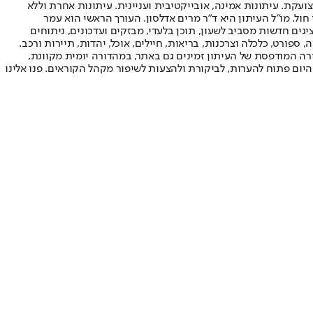
ועקת. עיתונות אמינה, אובייקטיבית ועניינית. עיתונות אחרת וללא
עור החשיפה הגבוה ביותר בימי חול. מו"ל העיתון היא ד"ר מרים אדלסון. העורך הראשי הוא עמר
 והעורך המייסד הוא עמוס רגב. אתרי האינטרנט של "ישראל היום" בעברית ובאנגלית, כמו כן היישומונים (אפליקציות) לאנדרואיד ול-iOS, מציגים חדשות מסביב לשעון, תוכן בלעדי, מבזקים ועדכונים, ניתוחים
, ספורט, כלכלה וצרכנות, בריאות, חיילים, אוכל, יהדות, תיירות ורכב.
דורה המודפסת של העיתון זמינים גם באתר, במהדורה יומית מקוונת,
היום פתוח להערות, לביקורת ולהצעות לשיפור מקהל הקוראים. פנו אלינו