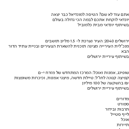
אתם עוד לא שם? הטיסה למונדיאל כבר יצאה
יונדאי לוקחת אתכם לבמה הכי גדולה בעולם
בשיתוף יונדאי מבית כלמוביל
ירושלים 2040: העיר נערכת ל- 1.5 מליון תושבים
מנכ"לית העירייה מציגה תוכנית להשארת הצעירים ובניית עתיד הדור
הבא
בשיתוף עיריית ירושלים
שופינג, אמנות ואוכל: המרכז המתחדש של מזרח י-ם
קפיצה קטנה לחו"ל: טיילת חדשה, מיצגי אמנות, וכיכרות משופצות
בהשקעה של 100 מיליון ₪
בשיתוף עיריית ירושלים
מדורים
ספורט
תרבות ובידור
לייף סטייל
אוכל
תיירות