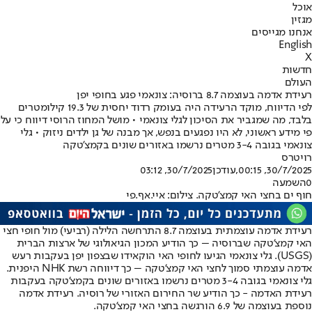
אוכל
מגזין
אנחנו מגייסים
English
X
חדשות
העולם
רעידת אדמה בעוצמה 8.7 ברוסיה: צונאמי פגע בחופי יפן
לפי הדיווח, מוקד הרעידה היה בעומק רדוד יחסית של 19.3 קילומטרים
בלבד, מה שמגביר את הסיכון לגלי צונאמי • מושל המחוז הרוסי דיווח כי על
פי מידע ראשוני, לא היו נפגעים בנפש, אך מבנה של גן ילדים ניזוק • גלי
צונאמי בגובה 3-4 מטרים נרשמו באזורים שונים בקמצ'טקה
רויטרס
30/7/2025, 00:15
,עודכן
30/7/2025, 03:12
0
השמעה
חוף ים בחצי האי קמצ'טקה. צילום: איי.אף.פי
רעידת אדמה עוצמתית בעוצמה 8.7 התרחשה הלילה (רביעי) מול חופי חצי
האי קמצ'טקה שברוסיה – כך הודיע המכון הגיאולוגי של ארצות הברית
(USGS). גלי צונאמי הגיעו לחופי האי הוקאידו שבצפון יפן בעקבות רעש
אדמה עוצמתי סמוך לחצי האי קמצ'טקה – כך דיווחה רשת NHK היפנית.
גלי צונאמי בגובה 3-4 מטרים נרשמו באזורים שונים בקמצ'טקה בעקבות
רעידת האדמה - כך הודיע שר החירום האזורי של רוסיה. רעידת אדמה
נוספת בעוצמה של 6.9 הורגשה בחצי האי קמצ'טקה.