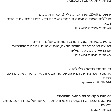
בשיתוף יונדאי מבית כלמוביל
ירושלים 2040: העיר נערכת ל- 1.5 מליון תושבים
מנכ"לית העירייה מציגה תוכנית להשארת הצעירים ובניית עתיד הדור
הבא
בשיתוף עיריית ירושלים
שופינג, אמנות ואוכל: המרכז המתחדש של מזרח י-ם
קפיצה קטנה לחו"ל: טיילת חדשה, מיצגי אמנות, וכיכרות משופצות
בהשקעה של 100 מיליון ₪
בשיתוף עיריית ירושלים
כך תחסכו בחשמל בלי להזיע
מהפכת האנרגיה של תדיראן: שליטה, אבטחת מידע וניהול אקלים חכם
בבית
בשיתוף TADIRAN
מאחורי הקלעים של הטעם הישראלי
איך אסם הפכה את תקופת הצנע והמחסור הקשה של שנות ה-40 למותג
לאומי?
בשיתוף אסם