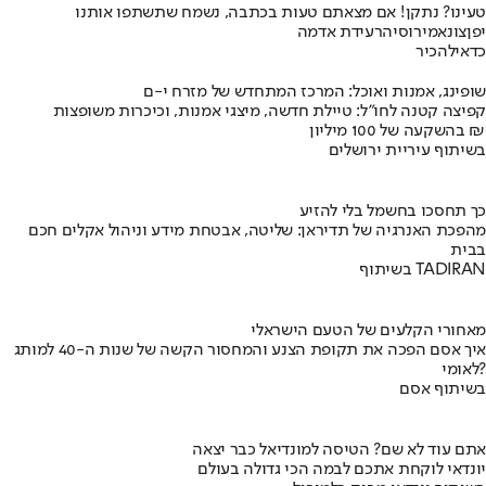
טעינו? נתקן! אם מצאתם טעות בכתבה, נשמח שתשתפו אותנו
יפן
צונאמי
רוסיה
רעידת אדמה
כדאי
להכיר
שופינג, אמנות ואוכל: המרכז המתחדש של מזרח י-ם
קפיצה קטנה לחו"ל: טיילת חדשה, מיצגי אמנות, וכיכרות משופצות
בהשקעה של 100 מיליון ₪
בשיתוף עיריית ירושלים
כך תחסכו בחשמל בלי להזיע
מהפכת האנרגיה של תדיראן: שליטה, אבטחת מידע וניהול אקלים חכם
בבית
בשיתוף TADIRAN
מאחורי הקלעים של הטעם הישראלי
איך אסם הפכה את תקופת הצנע והמחסור הקשה של שנות ה-40 למותג
לאומי?
בשיתוף אסם
אתם עוד לא שם? הטיסה למונדיאל כבר יצאה
יונדאי לוקחת אתכם לבמה הכי גדולה בעולם