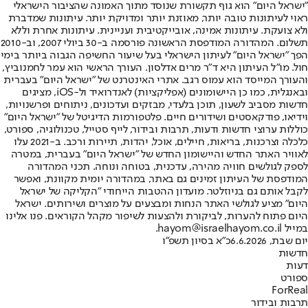
"ישראל היום" הוא גוף תקשורת שנוסד מתוך האמונה שהציבור הישראלי
ראוי לעיתונות טובה יותר, מאוזנת יותר ומדויקת יותר. עיתונות שמדברת
ולא צועקת. עיתונות אמינה, אובייקטיבית ועניינית. עיתונות אחרת וללא
תשלום. המהדורה המודפסת הראשונה פורסמה ב-30 ביולי 2007, וב-2010
הפך "ישראל היום" לעיתון הישראלי בעל שיעור החשיפה הגבוה ביותר בימי
חול. מו"ל העיתון היא ד"ר מרים אדלסון. העורך הראשי הוא עמר לחמנוביץ,
והעורך המייסד הוא עמוס רגב. אתרי האינטרנט של "ישראל היום" בעברית
ובאנגלית, כמו כן היישומונים (אפליקציות) לאנדרואיד ול-iOS, מציגים
חדשות מסביב לשעון, תוכן בלעדי, מבזקים ועדכונים, ניתוחים ופרשנויות,
וידיאו, פודקאסטים ושידורים חיים. פלטפורמות הדיגיטל של "ישראל היום"
כוללות ערוצי חדשות ודעות, תרבות ובידור, לייף סטייל, טכנולוגיה, ספורט,
כלכלה וצרכנות, בריאות, חיילים, אוכל, יהדות, תיירות ורכב. ב-2021 עלו
לאוויר האתר החדש והיישומון החדש של "ישראל היום" בעברית, במטרה
לספק לגולשים חוויה מהירה, עדכנית, בטוחה ונוחה. תכני המהדורה
המודפסת של העיתון זמינים גם באתר, במהדורה יומית מקוונת, ואפשר
לקבל אותם גם בניוזלטר. מועדון ההטבות הייחודי "הקליקה של ישראל
היום" מציע לגולשי האתר הנחות ומבצעים על מוצרים ושירותים. ישראל
היום פתוח להערות, לביקורת ולהצעות לשיפור מקהל הקוראים. פנו אלינו
במייל hayom@israelhayom.co.il.
יום שבת, 6.6.2026
כ"א בסיון תשפ"ו
חדשות
דעות
ספורט
ForReal
תרבות ובידור