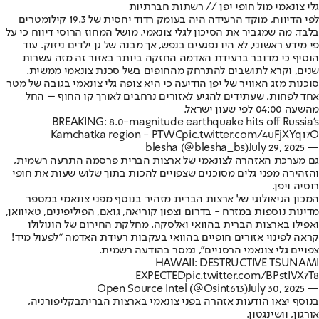
גלי צונאמי מול חופי יפן // רשתות חברתיות
לפי הדיווח, מוקד הרעידה היה בעומק רדוד יחסית של 19.3 קילומטרים
בלבד, מה שמגביר את הסיכון לגלי צונאמי. מושל המחוז הרוסי דיווח כי על
פי מידע ראשוני, לא היו נפגעים בנפש, אך מבנה של גן ילדים ניזוק. עוד
הוסיף כי מדובר ברעידת האדמה החזקה ביותר באזור זה מזה עשרות
שנים, וקרא לתושבים להתרחק מהחופים בשל סכנת צונאמי ממשית.
סוכנות מזג האוויר של יפן הודיעה כי היא צופה גלי צונאמי בגובה של מטר
אחד לפחות, שעתידים להגיע לאזורים נרחבים לאורך קו החוף – החל
מהשעה 04:00 לפי שעון ישראל.
BREAKING: 8.0-magnitude earthquake hits off Russia's
Kamchatka region - PTWC
pic.twitter.com/4uFjXYq17O
July 29, 2025
— blesha (@blesha_bs)
גם מערכת האזהרה לצונאמי של ארצות הברית פרסמה התרעה רשמית,
והזהירה מפני גלים מסוכנים שצפויים להכות בתוך שלוש שעות את חופי
רוסיה ויפן.
המכון הגיאולוגי של ארצות הברית מזהיר בנוסף מפני צונאמי במספר
מדינות נוספות במזרח - בדרום וצפון קוריאה, גואם, הפיליפינים, טאיוואן,
ואפילו בארצות הברית בהוואי ואלסקה. מחלקת החירום של הונולולו
קראה לפינוי אזורים חופיים בהוואי בעקבות רעידת האדמה "לפעול מיד!
צפויים גלי צונאמי הרסניים", נמסר בהודעה רשמית.
HAWAII: DESTRUCTIVE TSUNAMI
EXPECTED
pic.twitter.com/BPstIVX7T8
July 30, 2025
— Open Source Intel (@Osint613)
בנוסף יצאו הודעות אזהרה בפני צונאמי בארצות הברית
בקליפורניה,
אורגון, וושינגטון.