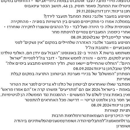
כתוצאה מירי מחבל לעבר אוטובוס בצומת גיתי-אבישר • הלוחמים במקום
ניטרלו את המחבל, סאמר חוסין, בן 46, תושב הכפר עינאבוס
חנן גרינווד
,
ירון דורון
29.11.2024
הפיגוע במעבר אלנבי: גופת המחבל תועבר לירדן?
בממלכה אמרו כי מתקיימים מגעים בין הרשויות בסוגיה • מהחקירה
הפנימית עולה כי היורה פעל לבד • כל הנהגים שנעצרו לחקירה שוחררו •
אחרי כיממה: המעברים צפויים להיפתח מחר
שחר קליימן
,
לילך שובל
08.09.2024
הפיגוע במעבר אלנבי: האזהרה שלחיילים במקום "אין נשקים" לפני
כשבועיים - ותגובת צה"ל
משתמש ברשת X הזהיר ב-22 באוגוסט: "הגבול עם ירדן חם, האלוף טולדנו
הגיע למקום, נדהם - והורה לחמש אותם" • דובר צה"ל לפניית "ישראל
היום": "הוחלט שהחיילים יישאו נשק, הליך המימוש מתבצע בימים אלה"
לילך שובל
,
חנן גרינווד
08.09.2024
הפתרון "המושלם" של בכירי מערכת הביטחון: התרעה במקום קבלת
אחריות
מסתבר שאלו שאחראים לביטחון של כולנו לא צריכים למגר את הטרור
באמת • בישראל 2024 אם הם "מתריעים" ומשהו קרה אז "הם אמרו מראש"
ואין באמת צורך לשלם על המעשים • ההפגנות נגד הממשלה הן לגיטימיות,
אך חסר בהן אלמנט קריטי – דרישה מכל האחראים להתפטר
חנן גרינווד
08.09.2024
תגיות קשורות
ימי הזיכרון
יום העצמאות
טרור
מלחמת חרבות
ברזל
חמאס
צה"ל
מחבלים
יהודה ושומרון
מטענים
הפלשתינים ביהודה
ושומרון