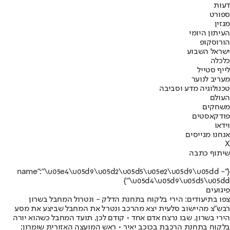
דעות
ספורט
מגזין
העיתון היומי
הורוסקופ
ישראל השבוע
כלכלה
לייף סטייל
מעריב לנוער
טכנולוגיה מדע וסביבה
העולם
משחקים
פודקאסטים
וידאו
אנחנו מגייסים
X
שיתוף כתבה
{"name":"\u05e4\u05d9\u05d2\u05d5\u05e2\u05d9\u05dd -
\u05d4\u05d9\u05d5\u05dd"}
פיגועים
צפו בתיעודים: הירי בלקוח בתחנת הדלק - ונטרול המחבל בשרון
רבש"צ מהיישוב סלעית יצא מהרכב ונטרל את המחבל שביצע את מסע
הירי בשרון, שבו נרצח אדם אחד • קודם לכן, תועד המחבל כשהוא יורה
בלקוח בתחנת הרכבת בכוכב יאיר • ראש המועצה האזורית שומרון: