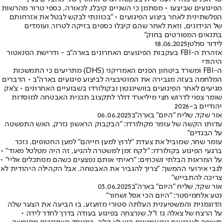
הפיגועים שביצעו • מסתמן כי השניים קיבלו, לכאורה, כספי טרור מהרשות
הפלשתינית לאחר ביצוע הפיגועים • ״בכוונתי לבקש לבטל את אזרחותם
של הנידונים, וזאת לאחר שהם קיבלו כספים בזיקה לטרור, ועומדים
בתנאים המפורטים בחוק"
לידור סולטן
18.06.2025
אזהרת ה-FBI בעקבות הפיגועים האחרונים בארה"ב - ודרישת הסנאטור
היהודי
ה-FBI ומשרד ביטחון הפנים האמריקני (DHS) מתריעים כי התמשכות
המלחמה בעזה מגבירה את המוטיבציה לביצוע פיגועים בארה"ב • הדברים
מגיעים לאחר הפיגועים בוושינגטון ובקולורדו בשבועיים האחרונים • צ'אק
שומר צפוי לדרוש חצי מיליארד דולר לתקצוב תכנית האבטחה למוסדות
יהודיים ב-2026
אור שקד, שליח "היום" בארה"ב
06.06.2025
עדותו הקשה של עומר מקולורדו: "הבקבוק הראשון נזרק, האש התפשטה
על הבגדים"
עומר שחר, שמוביל את צעדת "לרוץ למען חייהם" למען החטופים, נזכר
ברגעי הפיגוע בקולורדו: "לקח זמן למשטרה להגיע, זה היה מטלטל מאוד" •
על המראות הבלתי נשכחים: "ראיתי אותם נפצעים כשהם מסתכלים אליי" •
לגבי אירועי ההמשך: "צריך להגביר את האבטחה. אבל הקהילה היהודית לא
צריכה להתבייש"
אור שקד, שליח "היום" בארה"ב
03.06.2025
נטע אלחמיסטר: "היום הכי אפל ושחור"
הדוגמנית והמשפיענית העלתה סטורי מזועזע, בו הביעה את הצער שלה
על הרצח של צאלה גז ז"ל, שנרצחה בפיגוע בעודה בדרך לחדר לידה •