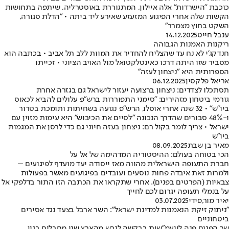
כוכבת "הישרדות" אלה איילון, המתגוררת באוסטרליה, שיתפה בתחושות
הקשות שלה אחרי הפיגוע המזעזע שאירע ליד ביתה • "הדלת סגורה,
השקט בחוץ מצמרר"
ענבל חייט
14.12.2025
ריקנות האמנות הגבוהה
חנדקג'י לא נח עד שהצליח להחדיר את המוות ללב תל אביב • בכתבה הוא
מסביר שזו היתה דרכו כאינטלקטואל מול האויב הציוני • זכייתו
הספרותית היא "ניצחון לעזה"
אריאל פלקסין
06.12.2025
תסתכלו לצדדים: ניצחון ברצועה יעזור לישראל גם בגזרה אחרת
גורמי ביטחון מזהירים: "סימני התפוררות ברש"פ עלולים להביא לכאוס
ביו"ש" • 32 שנה אחרי אוסלו, הרש"פ נגועה בשחיתות ותומכת בטרור
ו-48% סבורים שהדרך הנכונה "לסיים את הכיבוש" היא עימות מזוין עם
ישראל • צריך לומר בקול רם: ניצחון בעזה חיוני גם כדי לרסן את המגמות
ביו"ש
מאיר בן שבת
08.09.2025
הכי בטוחה בעולם: ההיסטוריה המדהימה של אל על
חברת התעופה הישראלית מהווה מאז ייסודה יעד מועדף לפיגועים –
ולמרות זאת איבדה פחות נוסעים ועובדים בפיגועים מאשר בפעולות
צבאיות (הפרטים בפנים). אחרי שתקראו את הכתבה הזו התור בדלפקי אל
על בנמלי תעופה יגרום לכם לחייך
יאיר מור
,
פידי
03.07.2025
"ניתוק זיקת הנאמנות למדינת ישראל": השר ארבל בצעד נגד אסירים
ביטחוניים
שר הפנים פנה ליועמ"שית בבקשה לגרש מהארץ שני מחבלים בגין