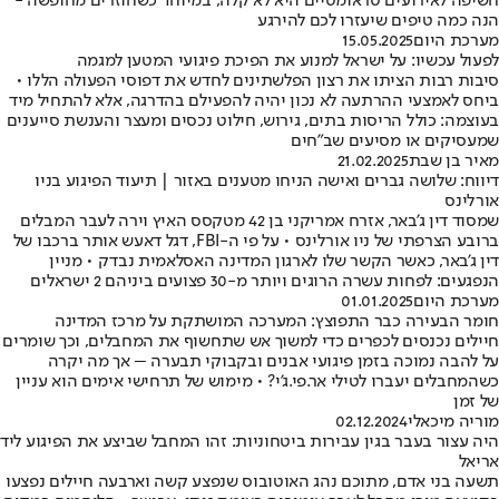
חשיפה לאירועים טראומטיים היא לא קלה, במיוחד כשחוזרים מחופשה -
הנה כמה טיפים שיעזרו לכם להירגע
מערכת היום
15.05.2025
לפעול עכשיו: על ישראל למנוע את הפיכת פיגועי המטען למגמה
סיבות רבות הציתו את רצון הפלשתינים לחדש את דפוסי הפעולה הללו •
ביחס לאמצעי ההרתעה לא נכון יהיה להפעילם בהדרגה, אלא להתחיל מיד
בעוצמה: כולל הריסות בתים, גירוש, חילוט נכסים ומעצר והענשת סייענים
שמעסיקים או מסיעים שב"חים
מאיר בן שבת
21.02.2025
דיווח: שלושה גברים ואישה הניחו מטענים באזור | תיעוד הפיגוע בניו
אורלינס
שמסוד דין ג'באר, אזרח אמריקני בן 42 מטקסס האיץ וירה לעבר המבלים
ברובע הצרפתי של ניו אורלינס • על פי ה-FBI, דגל דאעש אותר ברכבו של
דין ג'באר, כאשר הקשר שלו לארגון המדינה האסלאמית נבדק • מניין
הנפגעים: לפחות עשרה הרוגים ויותר מ-30 פצועים ביניהם 2 ישראלים
מערכת היום
01.01.2025
חומר הבעירה כבר התפוצץ: המערכה המושתקת על מרכז המדינה
חיילים נכנסים לכפרים כדי למשוך אש שתחשוף את המחבלים, וכך שומרים
על להבה נמוכה בזמן פיגועי אבנים ובקבוקי תבערה – אך מה יקרה
כשהמחבלים יעברו לטילי אר.פי.ג'י? • מימוש של תרחישי אימים הוא עניין
של זמן
מוריה מיכאלי
02.12.2024
היה עצור בעבר בגין עבירות ביטחוניות: זהו המחבל שביצע את הפיגוע ליד
אריאל
תשעה בני אדם, מתוכם נהג האוטובוס שנפצע קשה וארבעה חיילים נפצעו