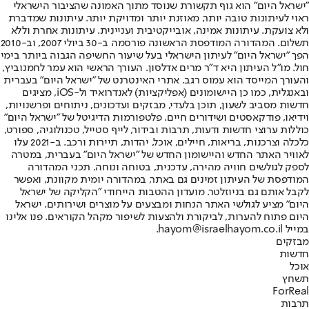
"ישראל היום" הוא גוף תקשורת שנוסד מתוך האמונה שהציבור הישראלי
ראוי לעיתונות טובה יותר, מאוזנת יותר ומדויקת יותר. עיתונות שמדברת
ולא צועקת. עיתונות אמינה, אובייקטיבית ועניינית. עיתונות אחרת וללא
תשלום. המהדורה המודפסת הראשונה פורסמה ב-30 ביולי 2007, וב-2010
הפך "ישראל היום" לעיתון הישראלי בעל שיעור החשיפה הגבוה ביותר בימי
חול. מו"ל העיתון היא ד"ר מרים אדלסון. העורך הראשי הוא עמר לחמנוביץ,
והעורך המייסד הוא עמוס רגב. אתרי האינטרנט של "ישראל היום" בעברית
ובאנגלית, כמו כן היישומונים (אפליקציות) לאנדרואיד ול-iOS, מציגים
חדשות מסביב לשעון, תוכן בלעדי, מבזקים ועדכונים, ניתוחים ופרשנויות,
וידיאו, פודקאסטים ושידורים חיים. פלטפורמות הדיגיטל של "ישראל היום"
כוללות ערוצי חדשות ודעות, תרבות ובידור, לייף סטייל, טכנולוגיה, ספורט,
כלכלה וצרכנות, בריאות, חיילים, אוכל, יהדות, תיירות ורכב. ב-2021 עלו
לאוויר האתר החדש והיישומון החדש של "ישראל היום" בעברית, במטרה
לספק לגולשים חוויה מהירה, עדכנית, בטוחה ונוחה. תכני המהדורה
המודפסת של העיתון זמינים גם באתר, במהדורה יומית מקוונת, ואפשר
לקבל אותם גם בניוזלטר. מועדון ההטבות הייחודי "הקליקה של ישראל
היום" מציע לגולשי האתר הנחות ומבצעים על מוצרים ושירותים. ישראל
היום פתוח להערות, לביקורת ולהצעות לשיפור מקהל הקוראים. פנו אלינו
במייל hayom@israelhayom.co.il.
מבזקים
חדשות
אוכל
תשחץ
ForReal
תרבות