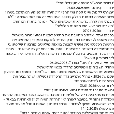
"גבורת הרבש"צ מנעה אסון גדול יותר"
ירון דורון
,
יותם דשא
07.06.2026
"עצרתי לקנות אייס קפה ואז החל ירי": העדויות לפיגוע המתגלגל בשרון
שחר, שעצרה בתחנת הדלק בכוכב יאיר, תיארה את רגעי האימה • "לא
הבנתי מה קרה, עד שראיתי שמישהו נופל" • מוכר בחנות הנוחות:
"חשבתי שהרעש הוא מניפוח הגלגלים"
ירון דורון
07.06.2026
בסכום עתק: ארה"ב מחייבת את הרש"פ לפצות נפגעי טרור בישראל
בית משפט לערעורים בניו יורק החזיר לתוקפו פסק דין המחייב את
הרשות הפלסטינית ואש"ף לפצות במאות מיליונים קורבנות של פיגועי
האינתיפאדה השנייה בירושלים • זאת, אחרי מאבק של 22 שנים • עורכי
הדין של התובעים בירכו: "המשפחות חשות הקלה, הן חיכו זמן רב מאוד
לכך שהצדק ייעשה"
אור שקד, שליח "היום" בארה"ב
06.04.2026
מחדל: השב"חים ממשיכים לחדור בכמויות לישראל
בשבועיים הראשונים של 2026 נתפסו 1,180 שב"חים - כמעט כמו ברבעון
שלם של 2024 • צה"ל מתריע: גדר ההפרדה נכשלת ויש להעביר את
המעברים לידיים אזרחיות
לידור סולטן
23.01.2026
נחשף: פיגוע נגד יהודים נמנע באירוויזיון 2025
אזרח צרפתי בעל רקע של אלימות ותמיכה בדאעש, נעצר בעקבות התרעה
ממוקדת והוחזק במעצר לאורך ימי תחרות האירוויזיון האחרונה בבאזל -
מבלי שהאירוע נחשף לציבור • גורמי ביטחון: האיום נוטרל מבעוד מועד
נתן סטולרו
14.12.2025
הדוגמנית הישראלית בסידני: "הגוף רועד, אנחנו נצורים בבית"