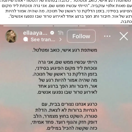
"משתפת רגע אישי, כואב ומטלטל", כתבה בפתחו של הסטורי אותו שיתפה
עם מאות אלפי עוקביה. "הייתי עכשיו ממש שם. אני גרה ונוכחת ליד מקום
הפיגוע בסידני, בזמן הדלקת נר ראשון של חנוכה. מה שהיה אמור להיות
רגע של אור, חיבור וחג הפך ברגע אחד לאירוע טרור שבו נפגעו אנשים",
כתבה.