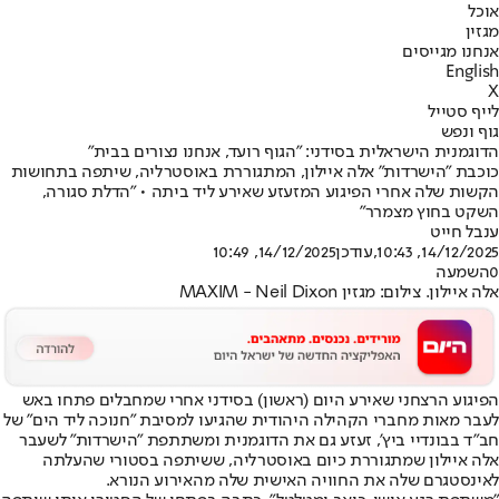
אוכל
מגזין
אנחנו מגייסים
English
X
לייף סטייל
גוף ונפש
הדוגמנית הישראלית בסידני: "הגוף רועד, אנחנו נצורים בבית"
כוכבת "הישרדות" אלה איילון, המתגוררת באוסטרליה, שיתפה בתחושות
הקשות שלה אחרי הפיגוע המזעזע שאירע ליד ביתה • "הדלת סגורה,
השקט בחוץ מצמרר"
ענבל חייט
14/12/2025, 10:43
,עודכן
14/12/2025, 10:49
0
השמעה
אלה איילון. צילום: מגזין MAXIM - Neil Dixon
הפיגוע הרצחני שאירע היום (ראשון) בסידני אחרי שמחבלים פתחו באש
לעבר מאות מחברי הקהילה היהודית שהגיעו למסיבת "חנוכה ליד הים" של
חב"ד בבונדיי ביץ', זעזע גם את הדוגמנית ומשתתפת "הישרדות" לשעבר
אלה איילון שמתגוררת כיום באוסטרליה, ששיתפה בסטורי שהעלתה
לאינסטגרם שלה את החוויה האישית שלה מהאירוע הנורא.