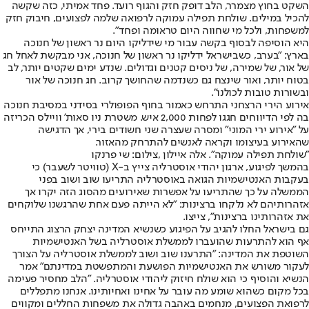
השקט בחוץ מצמרר, הלב דופק חזק והגוף רועד. פחד אמיתי, כזה שקשה
להכיל במילים. שולחת תפילה עמוקה לרפואה שלמה לפצועים, חיבוק חזק
למשפחות, ולכל מי שחווה היום טראומה ופחד".
היא הוסיפה לבסוף בקשה עבור מי שידליקו היום נר ראשון של חנוכה
בארץ: "בערב, כשבישראל ידליקו נר ראשון של חנוכה, אני מבקשת לאחל חג
של אור, של שמירה, של ניסים קטנים וגדולים. שנדע ימים שקטים יותר, לב
בטוח יותר, ואור שינצח גם כשנדמה שהחושך קרוב. חג חנוכה של אור
ובשורות טובות לכולנו".
אירוע הירי הרצחני התרחש כאמור בחוף הפופולרי בסידני במסיבת חנוכה
בה לפי הדיווחים חגגו לפחות 2,000 איש. משטרת ניו סאות’ וויילס הכריזה
על "אירוע ירי המוני" ומסרה שעצרה שני חשודים בירי, אך הדגישה
שהאירוע בעיצומו וקראה לאנשים להתרחק מהאזור.
"שולחת תפילה עמוקה". אלה איילון ,צילום: שי פרנקו
בהמשך לפיגוע, ארגון יהודי אוסטרליה צייץ ב-X (טוויטר לשעבר) כי
בעקבות האנטישמיות הגואה באוסטרליה התריעו שוב ושוב בפני
הממשלה על כך שהתריעו על אפשרות שאירועים מהסוג הזה יקרו אך
אזהרותיהם לא נלקחו ברצינות: "לא הייתה פעם אחת שהרגשנו שלוקחים
את אזהרותינו ברצינות", צייצו.
גם בישראל החלו להגיב על הפיגוע כשנשיא המדינה יצחק הרצוג התייחס
אף הוא להתרעות שהועברו לממשלת אוסטרליה בשל האנטישמיות
השוטפת את המדינה: "התרענו שוב ושוב לממשלת אוסטרליה על הצורך
לעקור משורש את האנטישמיות הפושעת והמתפשטת במדינתם" אמר
הנשיא והוסיף כי הוא שולח חיזוק ליהודי אוסטרליה. "הלב מחסיר פעימה
בכל מקום כשהוא שומע מה עובר על אחינו ואחיותינו. אנחנו מתפללים
לרפואת הפצועים, מנחמים באהבה גדולה את משפחות החללים ומקווים