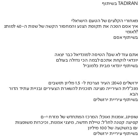
בשיתוף TADIRAN
מאחורי הקלעים של הטעם הישראלי
איך אסם הפכה את תקופת הצנע והמחסור הקשה של שנות ה-40 למותג
לאומי?
בשיתוף אסם
אתם עוד לא שם? הטיסה למונדיאל כבר יצאה
יונדאי לוקחת אתכם לבמה הכי גדולה בעולם
בשיתוף יונדאי מבית כלמוביל
ירושלים 2040: העיר נערכת ל- 1.5 מליון תושבים
מנכ"לית העירייה מציגה תוכנית להשארת הצעירים ובניית עתיד הדור
הבא
בשיתוף עיריית ירושלים
שופינג, אמנות ואוכל: המרכז המתחדש של מזרח י-ם
קפיצה קטנה לחו"ל: טיילת חדשה, מיצגי אמנות, וכיכרות משופצות
בהשקעה של 100 מיליון ₪
בשיתוף עיריית ירושלים