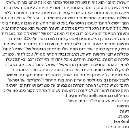
"ישראל היום" הוא גוף תקשורת שנוסד מתוך האמונה שהציבור הישראלי
ראוי לעיתונות טובה יותר, מאוזנת יותר ומדויקת יותר. עיתונות שמדברת
ולא צועקת. עיתונות אמינה, אובייקטיבית ועניינית. עיתונות אחרת וללא
תשלום. המהדורה המודפסת הראשונה פורסמה ב-30 ביולי 2007, וב-2010
הפך "ישראל היום" לעיתון הישראלי בעל שיעור החשיפה הגבוה ביותר בימי
חול. מו"ל העיתון היא ד"ר מרים אדלסון. העורך הראשי הוא עמר לחמנוביץ,
והעורך המייסד הוא עמוס רגב. אתרי האינטרנט של "ישראל היום" בעברית
ובאנגלית, כמו כן היישומונים (אפליקציות) לאנדרואיד ול-iOS, מציגים
חדשות מסביב לשעון, תוכן בלעדי, מבזקים ועדכונים, ניתוחים ופרשנויות,
וידיאו, פודקאסטים ושידורים חיים. פלטפורמות הדיגיטל של "ישראל היום"
כוללות ערוצי חדשות ודעות, תרבות ובידור, לייף סטייל, טכנולוגיה, ספורט,
כלכלה וצרכנות, בריאות, חיילים, אוכל, יהדות, תיירות ורכב. ב-2021 עלו
לאוויר האתר החדש והיישומון החדש של "ישראל היום" בעברית, במטרה
לספק לגולשים חוויה מהירה, עדכנית, בטוחה ונוחה. תכני המהדורה
המודפסת של העיתון זמינים גם באתר, במהדורה יומית מקוונת, ואפשר
לקבל אותם גם בניוזלטר. מועדון ההטבות הייחודי "הקליקה של ישראל
היום" מציע לגולשי האתר הנחות ומבצעים על מוצרים ושירותים. ישראל
היום פתוח להערות, לביקורת ולהצעות לשיפור מקהל הקוראים. פנו אלינו
במייל hayom@israelhayom.co.il.
יום שלישי, 9.6.2026
כ"ד בסיון תשפ"ו
חדשות
דעות
ספורט
ForReal
תרבות ובידור