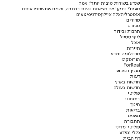
שנדע בשורות טובות יותר", אמר.
טעינו? נתקן! אם מצאתם טעות בכתבה, נשמח שתשתפו אותנו
אוסטרליה
אלה איילון
סידני
פיגועים
מדורים
ספורט
תרבות ובידור
לייף סטייל
אוכל
תיירות
טכנולוגיה ומדע
הורוסקופ
ForReal
מגזין השבוע
דעות
חדשות בארץ
חדשות בעולם
פוליטי
ביטחוני
חינוך
בריאות
משפט
תחבורה
פוליטי-מדיני
כללי ומידע
דף הבית