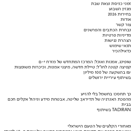
זמני כניסת וצאת שבת
מגזין השבוע
בחירות 2026
אודות
צור קשר
נבחרת הכתבים והפרשנים
מדיניות פרטיות
הצהרת נגישות
תנאי שימוש
כדאי
להכיר
שופינג, אמנות ואוכל: המרכז המתחדש של מזרח י-ם
קפיצה קטנה לחו"ל: טיילת חדשה, מיצגי אמנות, וכיכרות משופצות
בהשקעה של 100 מיליון ₪
בשיתוף עיריית ירושלים
כך תחסכו בחשמל בלי להזיע
מהפכת האנרגיה של תדיראן: שליטה, אבטחת מידע וניהול אקלים חכם
בבית
בשיתוף TADIRAN
מאחורי הקלעים של הטעם הישראלי