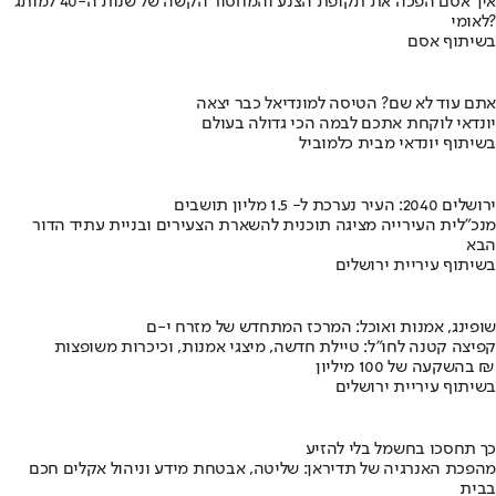
איך אסם הפכה את תקופת הצנע והמחסור הקשה של שנות ה-40 למותג
לאומי?
בשיתוף אסם
אתם עוד לא שם? הטיסה למונדיאל כבר יצאה
יונדאי לוקחת אתכם לבמה הכי גדולה בעולם
בשיתוף יונדאי מבית כלמוביל
ירושלים 2040: העיר נערכת ל- 1.5 מליון תושבים
מנכ"לית העירייה מציגה תוכנית להשארת הצעירים ובניית עתיד הדור
הבא
בשיתוף עיריית ירושלים
שופינג, אמנות ואוכל: המרכז המתחדש של מזרח י-ם
קפיצה קטנה לחו"ל: טיילת חדשה, מיצגי אמנות, וכיכרות משופצות
בהשקעה של 100 מיליון ₪
בשיתוף עיריית ירושלים
כך תחסכו בחשמל בלי להזיע
מהפכת האנרגיה של תדיראן: שליטה, אבטחת מידע וניהול אקלים חכם
בבית