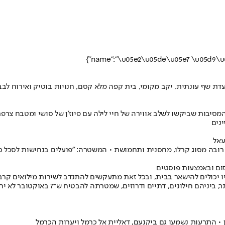
ת שף עונתית, יקב מקומי, בית קפה מלא קסם, חנויות בוטיק ואירוח לב
לל מעולם המסיבות שביקשו לשלב אווירה של חיי לילה עם פיוז'ן של סושי ומטב
נים
עאל
רובה מסוג קרלו, מחסנית ותחמושת • המשטרה: "פועלים בנחישות לסכל כ
זום ובאמצעות פוסטים
ו יכולים להישאר בבית, ובכל זאת מתעקשים להתנדב לשירות מילואים קרב
ן • התרעות נשמעו גם ביקנעם, דאליית אל כרמל ויערות הכרמל