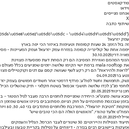
פודקאסטים
וידאו
אנחנו מגייסים
X
שיתוף כתבה
{"name":"\u05e2\u05de\u05e7 \u05d9\u05d6\u05e8\u05e2\u05d0\u05dc - \u05d4\u05d9\u05d5\u05dd"}
עמק יזרעאל
זה בול הזמן: 24 שעות קסומות וטעימות באיזור הכי יפה בארץ
יממה אחת של קולינריה קסומה במזרח עמק יזרעאל ועמק המעיינות • מסעד
מאיה דרין
30.10.2025
הנוף המהמם ואווירת המסיבה הם רק הסחת דעת ממסעדה מצוינת
את mala rooftop ברמת ישי הקימו שלושה יזמים שמגיעים בכ
"לראות ולהיראות" הם רק רקע לשף שעושה קסם עם דגים וקוקטיילים מצויי
נטע בר
04.09.2025
נשק, תחמושת וחשד לפח"ע: מרדף דרמטי אחר חשודים חמושים בעמק יזר
לוחמי מג"ב לכדו שלושה תושבי אכסאל בשטח חקלאי • תיק שהשליכו הכיל 
חנן גרינווד
20.05.2025
סבא עושה פזצט"א: היחידה שמגייסת לוחמים הרבה מעבר לגיל הפטור - ב
בזמן שבכנסת מתווכחים על חוק הגיוס, מסתובבים בינינו אנשים שמזמן הי
המח"ט אלעד טהורי, "והאנשים האלה הם הכי טובים שיש"
אייל לוי
02.01.2025
תיעוד הנפילות והיירוטים: 30 שיגורים לעבר הכרמל, הגליל והעמקים
אזעקות ביישובים רבים בגזרה • דיווחים על נפילות בקריית טבעון ובעילבו