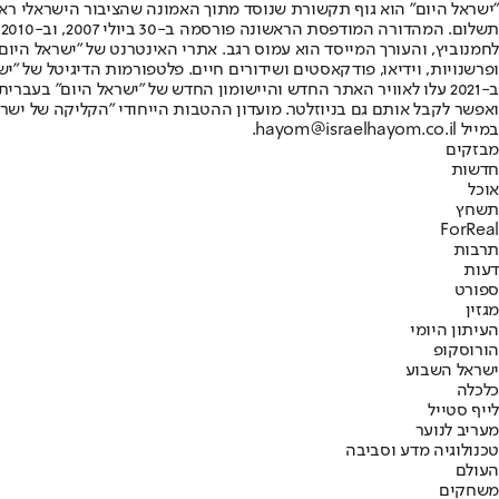
"ישראל היום" הוא גוף תקשורת שנוסד מתוך האמונה שהציבור הישראלי ראוי 
ת
ופרשנויות, וידיאו, פודקאסטים ושידורים חיים. פלטפורמות הדיגיטל של "ישרא
ב-2021 עלו לאוויר האתר החדש והיישומון החדש של "ישראל היום" בע
ואפשר לקבל אותם גם בניוזלטר. מועדון ההטבות הייחודי "הקליקה של ישרא
במייל hayom@israelhayom.co.il.
מבזקים
חדשות
אוכל
תשחץ
ForReal
תרבות
דעות
ספורט
מגזין
העיתון היומי
הורוסקופ
ישראל השבוע
כלכלה
לייף סטייל
מעריב לנוער
טכנולוגיה מדע וסביבה
העולם
משחקים