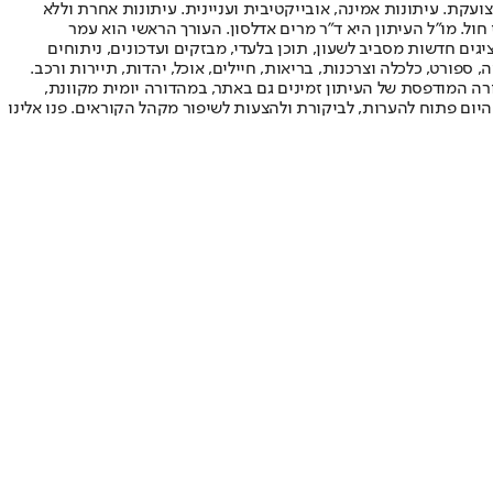
ועקת. עיתונות אמינה, אובייקטיבית ועניינית. עיתונות אחרת וללא
עור החשיפה הגבוה ביותר בימי חול. מו"ל העיתון היא ד"ר מרים אדלסון. העורך הראשי הוא עמר
 והעורך המייסד הוא עמוס רגב. אתרי האינטרנט של "ישראל היום" בעברית ובאנגלית, כמו כן היישומונים (אפליקציות) לאנדרואיד ול-iOS, מציגים חדשות מסביב לשעון, תוכן בלעדי, מבזקים ועדכונים, ניתוחים
, ספורט, כלכלה וצרכנות, בריאות, חיילים, אוכל, יהדות, תיירות ורכב.
דורה המודפסת של העיתון זמינים גם באתר, במהדורה יומית מקוונת,
היום פתוח להערות, לביקורת ולהצעות לשיפור מקהל הקוראים. פנו אלינו