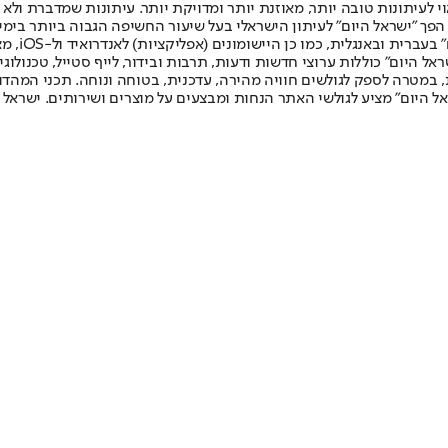
לעיתונות טובה יותר, מאוזנת יותר ומדויקת יותר. עיתונות שמדברת ולא צ
שלום. המהדורה המודפסת הראשונה פורסמה ב-30 ביולי 2007, וב-2010 הפך "ישראל היום" לעיתון הישראלי בעל שי
לחמנוביץ,
ל היום" כוללות ערוצי חדשות ודעות, תרבות ובידור, לייף סטייל, טכנולוגיה
ברית, במטרה לספק לגולשים חוויה מהירה, עדכנית, בטוחה ונוחה. תכני המה
ל היום" מציע לגולשי האתר הנחות ומבצעים על מוצרים ושירותים. ישראל 