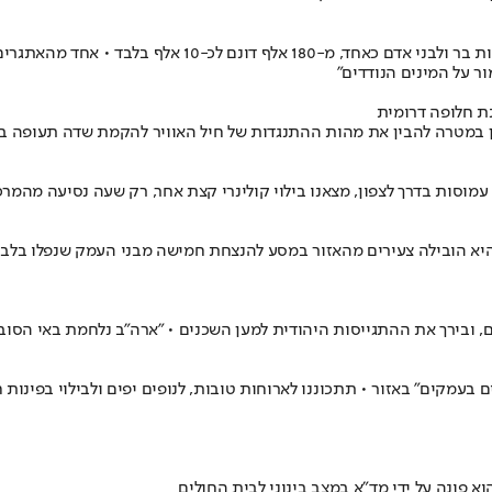
מאז קום המדינה הצטמצם שטח בתי הגידול הלחים בישראל, החשו
ר על המינים הנודדים"
ת חלופה דרומית
חון במטרה להבין את מהות ההתנגדות של חיל האוויר להקמת שדה תעופה ב
מוסות בדרך לצפון, מצאנו בילוי קולינרי קצת אחר, רק שעה נסיעה מהמרכ
יא הובילה צעירים מהאזור במסע להנצחת חמישה מבני העמק שנפלו בלבנון
, ובירך את ההתגייסות היהודית למען השכנים • "ארה"ב נלחמת באי הסוב
בעמקים" באזור • תתכוננו לארוחות טובות, לנופים יפים ולבילוי בפינות 
 פונה על ידי מד"א במצב בינוני לבית החולים