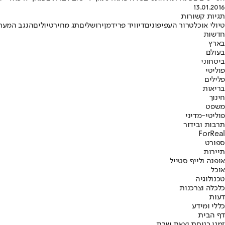
13.01.2016
תגיות קשורות
טיולי אוכל
טרור העפיפונים
דיוויד פרידמן
ירושלים
תג מחיר
טיולים
הנגב המער
חדשות
בארץ
בעולם
ביטחוני
פוליטי
פלילים
בריאות
חינוך
משפט
פוליטי-מדיני
תרבות ובידור
ForReal
ספורט
תיירות
אופנה ולייף סטייל
אוכל
טכנולוגיה
כלכלה וצרכנות
דעות
כללי ומידע
דף הבית
זמני כניסת וצאת שבת