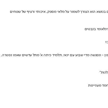
בים לחיות בר ולבני אדם כאחד, מ-180 אלף דונם לכ-10 אלף בלבד • אחד מהאתגרים בנושא הוא הצורך לשמור על מלאי מספק, איכותי ורציף של שטחים
ינלאומי בנבטים
ז
 • ונפגשה מדי שבוע עם ינאי, תלמיד כיתה א' מתל עדשים שאמו נפטרה,
לנות"
חמד מעניינות