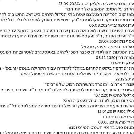
עידן אבני
,
מישל מכול
,
לילך שובל
23.09.2024
הקרב על המים: המאבק של חיות הבר
פתוחים מתפקדים אקולוגית • "רק באמצעות מאמץ לאומי וגלובלי נוכל לשמו
ערן איצקוביץ
05.08.2024
ועדת הפנים דורשת: לעכב את תכנון שדה התעופה בעמק יזרעאל עד לבחינ
יו"ר ועדת הפנים, ח"כ יעקב אשר, יוזם דיון משותף עם ועדת החוץ והביט
אסף גולן
29.07.2024
טעימה טעימה מעמק יזרעאל
בין הפנינות הקולינריות שכבר הפכו ללהיט באינסטגרם לאטרקציות המעט ע
מאיה דרין
08.12.2020
עמק תפארת
רוני פרדקין ביקשה לתרום במהלך לימודיה עבור הקהילה בעמק יזרעאל • ה
כדי לסייע לו ולאביו • הישראלים הטובים - בשיתוף מפעל הפיס
22.12.2019
שגריר ארה"ב: "מוטרד מהשחתת רכוש של ערבים"
השגריר האמריקני התייחס לראשונה לפעולות "תג מחיר" ביישובים הערביים
אריאל כהנא
13.12.2019
המקום הנכון לעונה: טיול בעמק יזרעאל
הגשם האיץ את הפריחה בעמק יזרעאל וזו עוד סיבה להגיע לפסטיבל "טעמים 
אילן גטניו
13.01.2019
המראות ונחיתות
דויד פרץ
08.05.2018
מטוס פגע בחוטי חשמל, הטייס נפגע
הטייס ביצע נחיתת אונס בשדה פתוח סמוך ליישוב דברת בעמק יזרעאל • הוא