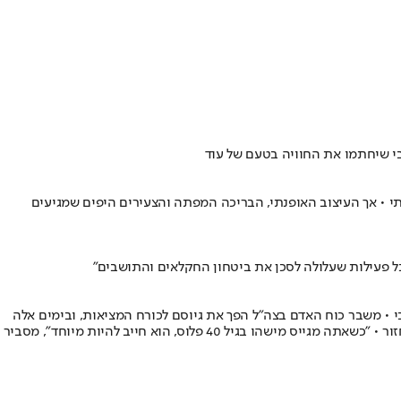
בי שיחתמו את החוויה בטעם של עוד
ח צרפתי • אך העיצוב האופנתי, הבריכה המפתה והצעירים היפים שמגיעים
ל פעילות שעלולה לסכן את ביטחון החקלאים והתושבים"
י • משבר כוח האדם בצה"ל הפך את גיוסם לכורח המציאות, ובימים אלה
מוקמת "חטיבת יזרעאלי", המורכבת מלוחמים מתנדבים בני 40, 50, 60 ויותר, ביניהם חילונים, דתיים ודרוזים, שמטרתה להבטיח ש־7 באוקטובר לא יחזור • "כשאתה מגייס מישהו בגיל 40 פלוס, הוא חייב להיות מיוחד", מסביר