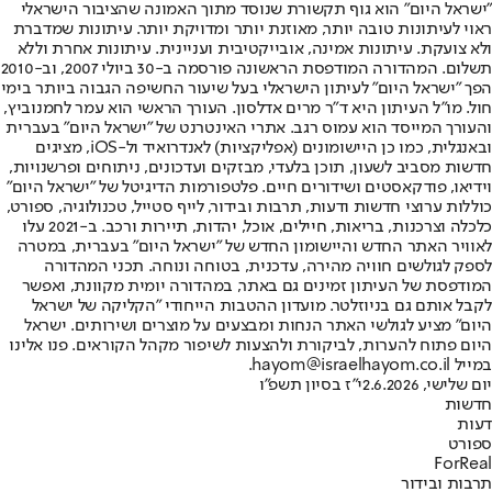
"ישראל היום" הוא גוף תקשורת שנוסד מתוך האמונה שהציבור הישראלי
ראוי לעיתונות טובה יותר, מאוזנת יותר ומדויקת יותר. עיתונות שמדברת
ולא צועקת. עיתונות אמינה, אובייקטיבית ועניינית. עיתונות אחרת וללא
תשלום. המהדורה המודפסת הראשונה פורסמה ב-30 ביולי 2007, וב-2010
הפך "ישראל היום" לעיתון הישראלי בעל שיעור החשיפה הגבוה ביותר בימי
חול. מו"ל העיתון היא ד"ר מרים אדלסון. העורך הראשי הוא עמר לחמנוביץ,
והעורך המייסד הוא עמוס רגב. אתרי האינטרנט של "ישראל היום" בעברית
ובאנגלית, כמו כן היישומונים (אפליקציות) לאנדרואיד ול-iOS, מציגים
חדשות מסביב לשעון, תוכן בלעדי, מבזקים ועדכונים, ניתוחים ופרשנויות,
וידיאו, פודקאסטים ושידורים חיים. פלטפורמות הדיגיטל של "ישראל היום"
כוללות ערוצי חדשות ודעות, תרבות ובידור, לייף סטייל, טכנולוגיה, ספורט,
כלכלה וצרכנות, בריאות, חיילים, אוכל, יהדות, תיירות ורכב. ב-2021 עלו
לאוויר האתר החדש והיישומון החדש של "ישראל היום" בעברית, במטרה
לספק לגולשים חוויה מהירה, עדכנית, בטוחה ונוחה. תכני המהדורה
המודפסת של העיתון זמינים גם באתר, במהדורה יומית מקוונת, ואפשר
לקבל אותם גם בניוזלטר. מועדון ההטבות הייחודי "הקליקה של ישראל
היום" מציע לגולשי האתר הנחות ומבצעים על מוצרים ושירותים. ישראל
היום פתוח להערות, לביקורת ולהצעות לשיפור מקהל הקוראים. פנו אלינו
במייל hayom@israelhayom.co.il.
יום שלישי, 2.6.2026
י"ז בסיון תשפ"ו
חדשות
דעות
ספורט
ForReal
תרבות ובידור