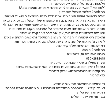
מלפפון , ביטר סלרי, ספרייט ופסיפלורה.
"למון סאן", משקה על בסיס ג'ין עם פלח אבטיח, מסעת Mala
Rooftop,צילום: מיכאל תומרקין
"מלה רופטופ" עושה היטב מה שמסעדות רבות בישראל חוששות לעשות,
היא חוגגת את הנראות המנצנצת והמוקפדת שלה ומעלה על נס את כל מה
שהוא אינסטגרמי, צעיר, מגניב ועוד שאר דברים שאני עצמי כנראה כבר לא
אהיה יותר. היא מוכיחה שעם הקפדה על הפרטים הקטנים ומחויבות
אמיתית למצויינות קולינרית, אין שום דבר רע בקצת "שופוני".
והאמת היא שמאחורי הבריכה, העיצוב המוקפד והאנשים היפים שבאים
לראות ולהיראות על הגג ברמת ישי, אכלנו שם את אחת הארוחות
המרעננות והכיפיות של הקיץ הזה.
Mala Rooftop
חורש האלונים 18, רמת ישי
050-2882418
שעות פעילות: שני - שבת 19:00-01:00
טעינו? נתקן! אם מצאתם טעות בכתבה, נשמח שתשתפו אותנו
בר קוקטיילים
מסעדות
סושי
עמק יזרעאל
כדאי
להכיר
כך ירושלים ממציאה את עצמה מחדש
לא רק קודש – המהפכה המודרנית שעוברת י-ם מחזירה אותה לפסגת
התיירות הישראלית
בשיתוף עיריית ירושלים