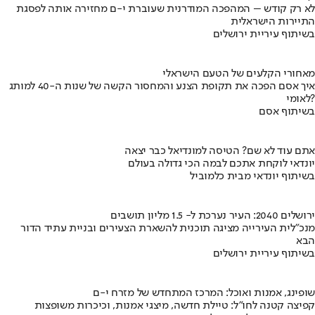
לא רק קודש – המהפכה המודרנית שעוברת י-ם מחזירה אותה לפסגת
התיירות הישראלית
בשיתוף עיריית ירושלים
מאחורי הקלעים של הטעם הישראלי
איך אסם הפכה את תקופת הצנע והמחסור הקשה של שנות ה-40 למותג
לאומי?
בשיתוף אסם
אתם עוד לא שם? הטיסה למונדיאל כבר יצאה
יונדאי לוקחת אתכם לבמה הכי גדולה בעולם
בשיתוף יונדאי מבית כלמוביל
ירושלים 2040: העיר נערכת ל- 1.5 מליון תושבים
מנכ"לית העירייה מציגה תוכנית להשארת הצעירים ובניית עתיד הדור
הבא
בשיתוף עיריית ירושלים
שופינג, אמנות ואוכל: המרכז המתחדש של מזרח י-ם
קפיצה קטנה לחו"ל: טיילת חדשה, מיצגי אמנות, וכיכרות משופצות