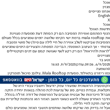
אוכל
מגזין
אנחנו מגייסים
English
X
אוכל
חדשות האוכל
הנוף המהמם ואווירת המסיבה הם רק הסחת דעת ממסעדה מצוינת
את mala rooftop ברמת ישי הקימו שלושה יזמים שמגיעים בכלל מעולם
המסיבות שביקשו לשלב אווירה של חיי לילה עם פיוז'ן של סושי ומטבח
צרפתי • אך העיצוב האופנתי, הבריכה המפתה והצעירים היפים שמגיעים
"לראות ולהיראות" הם רק רקע לשף שעושה קסם עם דגים וקוקטיילים
מצויינים
נטע בר
4/9/2025, 09:06
,עודכן
9/9/2025, 16:45
0
השמעה
כמו ריזורט בתאילנד, מסעדת Mala Rooftop. צילום: מיכאל תומרקין
הקונוטציה הראשונית שמעורר עמק יזרעאל ויושביו עבורי היא של
חקלאות, עבודת כפיים, סוג של צניעות לכת מהולה בגאוות יחידה חזקה
מברזל וזיכרונות של אבטיח וענבים על המרפסת של דודה זורל'ה בנהלל.
הדבר האחרון שעולה לראש כשאני חושב האזור הוא נהנתנות קולינרית עם
קריצה חזקה לחיי הלילה.
אבל זה בדיוק מה שרקחו שלושה שותפים תושבי האזור, שמגיעים כולם