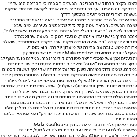
ניצבו בקצה הרחוק של הבריכה. הבעלים הסבירו כי הבריכה היא עדיין
בגדר קישוט מהפנט, אך בכוונתם להשמיש אותה לקראת פתיחת המקום
בשעות הצהריים ולאירועים בהמשך הדרך.
התיישבנו על הבר המרובע במרכז המסעדה. נראה כי אווירת המסיבה
שיצרו הבעלים, הביאה עמה קהל גדול של אנשים צעירים, יפים שבאו
לבושים ליציאה. "הרעיון הוא לאכול ארוחת ערב במקום שבו יצאת לבלות",
אומר בחיוך ביישני עדו איינהורן, מבעלי המקום, בשעה שהוא מתזז
מנקודה לנקודה. "ההשראה הייתה מקום שבו ביקרנו באמסטרדם, ששילב
ארוחה ממש טובה עם אווירה של מועדון יוקרה", הוא מוסיף.
השף לב יוסף במסעדת Mala rooftop,צילום: מיכאל תומרקין
והבעלים אכן עשו מאמץ לייצר סטנדרט קולינרי גבוה. במקום פועל השף לב
יוסף, בעבר ממסעדת "יאוזה" ומאסטר בתחום הדגים והסושי. התפריט
במקום, שאינו גדול במיוחד, נשען כולו על יכולותיו של יוסף לעשות קסמים
עם תוצרת מהים והתוצאה מהודקת וחזקה. התחלנו עם
ניגירי סלמון צרוב
בחמאת כמהין וטראיקי
(55 שקלים) ו
פרוסות סשימי ילו טייל ים צ'ימיצ'ורי
עגבניות שרופות, שמן זית ופונזו
(77 שקלים). שלוש חתיכות הנגירי, אפופות
ניחוח הכמהין, שהגיעו לשולחן היו מעדן. מדובר במנה שצריכה לתת
לחומרי הגלם לדבר בלי התחכמויות מיוחדות וזה בדיוק מה שהיא הייתה.
טעם הכמהין לא העפיל על זה של הדג והאורז היה בכמות הנכונה. גם
הסשימי היה נהדר, עם חתיכות נדיבות ומענגות של הימאצ'י, דג לבן נפלא
ועמוס טעם, עם רוטב שבני דור הרשתות יכנו "מדויק" ואני אסתפק בלומר
שהוא טעים.
ניגירי סלמון צלוי ורוטב חמאת כמהין ב-Mala Rooftop,
המשכנו ל
סלט ענבים על החצי עם גבינת מנצ'גו בצל סגול, צנוניות
פטרוזליה ולקט ירוקים
(63 ₪). מדובר במנה שצריכה לככב בכל תפריט קיץ