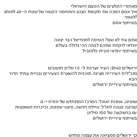
מאחורי הקלעים של הטעם הישראלי
איך אסם הפכה את תקופת הצנע והמחסור הקשה של שנות ה-40 למותג
לאומי?
בשיתוף אסם
אתם עוד לא שם? הטיסה למונדיאל כבר יצאה
יונדאי לוקחת אתכם לבמה הכי גדולה בעולם
בשיתוף יונדאי מבית כלמוביל
ירושלים 2040: העיר נערכת ל- 1.5 מליון תושבים
מנכ"לית העירייה מציגה תוכנית להשארת הצעירים ובניית עתיד הדור
הבא
בשיתוף עיריית ירושלים
שופינג, אמנות ואוכל: המרכז המתחדש של מזרח י-ם
קפיצה קטנה לחו"ל: טיילת חדשה, מיצגי אמנות, וכיכרות משופצות
בהשקעה של 100 מיליון ₪
בשיתוף עיריית ירושלים
כך ירושלים ממציאה את עצמה מחדש