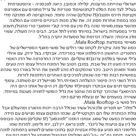
ישראלי שהייתה מרעננת, קלילה וכמובן, כיאה לאכסניה - אינסטגרמית
בעליל. לצד מנת הסלט לקחנו
שיפוד פטריות על גריל פחמים עם אספרגוס
וקציפת תירס ומנצג'ו
(73 שקלים) שהיה נחמד, כשהקציפה לא מתוקה מדי
כמו במנות אחרות מסוג זה. את שלב מנות הביניים סיימנו עם המלצה
מהשף עצמו,
סשימי טונה בלו פין עם סויה קוג'י וווסאבי טרי מהגולן,
תענוג
נדיר במסעדות בישראל, במיוחד מחוץ לתל אביב. הביס היה מעולה, עשוי
מדג איכותי, והעלה זכרונות של מסעדות יוקרה בחו"ל.
סשימי במסדעת Mala Rooftop,
כסוג של מנה עיקרית לקחנו שני רולים של סושי מאגף הספיישלים של
התפריט. הראשון היה
סלמון אפוי במרינדה, אבוקדו, בצל ירוק, עם איולי
צ'ילי ועטוף בסלמון צרוב
(81 שקלים). המרינדה החרפרפה של הדג האפוי
הזכירה מעט דג של שבת, במובן הטוב של המונח והרול עצמו היה טעים
מאוד ומאוזן היטב. ניכר שהמקום לא נוהג לפוצץ את הרול באורז כפי שנהוג
בסושיות רבות מדי מה שנותן למרכיבים האחרים הזדמנות לזרוח.
הרול השני היה סיפור ההצלחה האמיתי,
רול ספיישל דג ים משתנה, עטוף
במיקס דגים עם אבוקדו וקנפיו
(97 שקלים). דג הים של אותו היום היה
ההימאצ'י שהוזכר קודם מה שהפך את גליל הסושי לחוויה מענגת במיוחד,
עשירה בטעמים של ים ובעלת מרקם כיפי.
רול סושי ב-Mala Rooftop,
ל"מלה" יש תפריט אלכוהול עשיר שכולל הרבה יינות מהארץ ומהעולם אבל
גולת הכותרת שלו הם הקוקטיילים, שכמו המקום עצמו מגיעים עם מידה
מפוארת כמעט של שואו. אנחנו הזמנו "
למונסאן
" (57 שקלים) משקה מבוסס
על ג'ין עם נגיעות של ג'ינג'ר , למון גראס, יין לבן, יוזו ולימון. למרות שמו
הלימוני הוא מגיע עם פלח אבטיח קטן בתוכו שנעים לנשנש בהמתנה למנה
הבאה. דגמנו גם "
יה -הו
" (60 שקלים) קוקטייל חמצמץ על בסיס רום עם