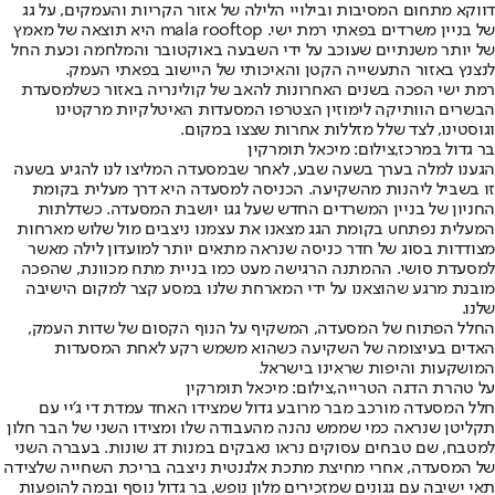
דווקא מתחום המסיבות ובילויי הלילה של אזור הקריות והעמקים, על גג
של בניין משרדים בפאתי רמת ישי. mala rooftop היא תוצאה של מאמץ
של יותר משנתיים שעוכב על ידי השבעה באוקטובר והמלחמה וכעת החל
לנצנץ באזור התעשייה הקטן והאיכותי של היישוב בפאתי העמק.
רמת ישי הפכה בשנים האחרונות להאב של קולינריה באזור כשלמסעדת
הבשרים הוותיקה לימוזין הצטרפו המסעדות האיטלקיות מרקטינו
וגוסטינו, לצד שלל מזללות אחרות שצצו במקום.
בר גדול במרכז,צילום: מיכאל תומרקין
הגענו למלה בערך בשעה שבע, לאחר שבמסעדה המליצו לנו להגיע בשעה
זו בשביל ליהנות מהשקיעה. הכניסה למסעדה היא דרך מעלית בקומת
החניון של בניין המשרדים החדש שעל גגו יושבת המסעדה. כשדלתות
המעלית נפתחu בקומת הגג מצאנו את עצמנו ניצבים מול שלוש מארחות
מצודדות בסוג של חדר כניסה שנראה מתאים יותר למועדון לילה מאשר
למסעדת סושי. ההמתנה הרגישה מעט כמו בניית מתח מכוונת, שהפכה
מובנת מרגע שהוצאנו על ידי המארחת שלנו במסע קצר למקום הישיבה
שלנו.
החלל הפתוח של המסעדה, המשקיף על הנוף הקסום של שדות העמק,
האדים בעיצומה של השקיעה כשהוא משמש רקע לאחת המסעדות
המושקעות והיפות שראינו בישראל.
על טהרת הדגה הטרייה,צילום: מיכאל תומרקין
חלל המסעדה מורכב מבר מרובע גדול שמצידו האחד עמדת די ג'יי עם
תקליטן שנראה כמי שממש נהנה מהעבודה שלו ומצידו השני של הבר חלון
למטבח, שם טבחים עסוקים נראו נאבקים במנות דג שונות. בעברה השני
של המסעדה, אחרי מחיצת מתכת אלגנטית ניצבה בריכת השחייה שלצידה
תאי ישיבה עם גגונים שמזכירים מלון נופש, בר גדול נוסף ובמה להופעות