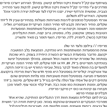
בשיתוף עם קק"ל ורשות ניקוז ונחלים קישון. במהלך האירוע ייערכו סיורים
מודרכים ע"י מדריכי קק"ל ורשות ניקוז ונחלים קישון. להקות נוער מזרזיר,
כעביה, שמשית והרדוף ישירו, ינגנו וירקדו לצד פעילות יצירה ודוכני אוכל
ומשקה. האירוע ללא תשלום.
אורחי הפסטיבל מוזמנים ליהנות מארוחות מעולות במחירים שבין 79 ל־119
שקלים. מחיר הארוחה נקבע לפי מחיר המנה העיקרית שבתפריט, ואליה
יתווספו מנה ראשונה וקינוח או יין. בפסטיבל משתתפות המסעדות
הטובות בעמק: אוקטגון, בלה, גוסטינו, גרוב קפה, חוות התבלינים,
טנדוקה (כשר), לימוזין, ללה, מרינדו, השף תומר בן מאיר ותשרין.
מרינדו // צילום: גלעד הר שלג
אחת מהמסעדות המשתתפות היא טנדוקה, הנמצאת בלב המושבה
יקנעם. מדובר במסעדת הבשרים הכשרה היחידה בעמק. היא שוכנת
בפתחה של שמורת יערות מנשה ונחל השופט. במהלך הפסטיבל יגישו
בטנדוקה תפריטים ב־79, 89, 99 או 109 שקלים, לפי מחיר המנה העיקרית.
לסועדים בה מומלץ מאוד לבקר בנחל, שבימי החורף יש בו זרימה חזקה.
עוד אטרקציה קולינרית בפסטיבל היא סניף חדש של רשת מרינדו ביוקנעם.
המסעדה מציעה בפסטיבל מנות משובחות כמו צלחת חטיפים שהם
נתחים דקים של אסדו עגל וטלה צלויים בגריל ב־89 שקלים, סינטה ב־119
שקלים, ומנות ראשונות כמו פטה כבד, חציל קלוי וכנפי עוף. לאחר מכן
תבחרו גם קינוח או כוס יין מיקבי מרינדו.
תבלינים וצמחי מרפא
בבית לחם הגלילית נמצאת חוות דרך התבלינים הוותיקה, שהיא אחד
ממרכזי המבקרים הראשונים שהוקמו באזור. כאן קיימת חוויה רב־ חושית
של צבעים, ריחות וטעמים. מגוון חליטות תה, תערובות תבלינים לכל