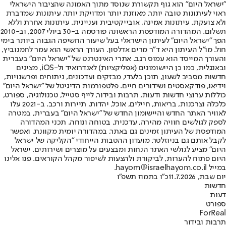
"ישראל היום" הוא גוף תקשורת שנוסד מתוך האמונה שהציבור הישראלי
ראוי לעיתונות טובה יותר, מאוזנת יותר ומדויקת יותר. עיתונות שמדברת
ולא צועקת. עיתונות אמינה, אובייקטיבית ועניינית. עיתונות אחרת וללא
תשלום. המהדורה המודפסת הראשונה פורסמה ב-30 ביולי 2007, וב-2010
הפך "ישראל היום" לעיתון הישראלי בעל שיעור החשיפה הגבוה ביותר בימי
חול. מו"ל העיתון היא ד"ר מרים אדלסון. העורך הראשי הוא עמר לחמנוביץ,
והעורך המייסד הוא עמוס רגב. אתרי האינטרנט של "ישראל היום" בעברית
ובאנגלית, כמו כן היישומונים (אפליקציות) לאנדרואיד ול-iOS, מציגים
חדשות מסביב לשעון, תוכן בלעדי, מבזקים ועדכונים, ניתוחים ופרשנויות,
וידיאו, פודקאסטים ושידורים חיים. פלטפורמות הדיגיטל של "ישראל היום"
כוללות ערוצי חדשות ודעות, תרבות ובידור, לייף סטייל, טכנולוגיה, ספורט,
כלכלה וצרכנות, בריאות, חיילים, אוכל, יהדות, תיירות ורכב. ב-2021 עלו
לאוויר האתר החדש והיישומון החדש של "ישראל היום" בעברית, במטרה
לספק לגולשים חוויה מהירה, עדכנית, בטוחה ונוחה. תכני המהדורה
המודפסת של העיתון זמינים גם באתר, במהדורה יומית מקוונת, ואפשר
לקבל אותם גם בניוזלטר. מועדון ההטבות הייחודי "הקליקה של ישראל
היום" מציע לגולשי האתר הנחות ומבצעים על מוצרים ושירותים. ישראל
היום פתוח להערות, לביקורת ולהצעות לשיפור מקהל הקוראים. פנו אלינו
במייל hayom@israelhayom.co.il.
יום שבת, 11.7.2026
כ"ו בתמוז תשפ"ו
חדשות
דעות
ספורט
ForReal
תרבות ובידור