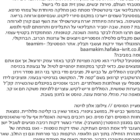
מטבחי העולם, פירות יבשים, שמן זית וגם כלי בישול.
התבלינאי אבי ציטרשפילר מפתח כאן מחלקה מיוחדת של צמחי מרפא.
בפסטיבל טעמים ייערכו במקום סיורי ליקוט, שבסיומם ארוחה בריאה
וטעימה. בארוחה מיוחדת יארח ציטרשפילר את השף נעם קורן לארוחה
בת 7 מנות, שבה יסביר התבלינאי על התבלינים ותרומתם לגוף ולנפש.
אם תרצו תוכלו לבקר בחווה השכנה, קטופותי, המתמקדת בקטיף עצמי.
שם מקבלים סלסילה ומספריים ויוצאים אל ערוגות הכרוב, הברוקולי,
המנגולד ועוד ירקות ועשבי תבלין. אתר הפסטיבל: teamim-
baamakim.hafaka-ivrit.co.il
ומה בסביבה?
פסטיבל קולינרי הוא סיבה מצוינת לבקר באזור עמק יזרעאל, אך אם אתם
נמצאים שם, כדאי לבקר במקומות יפהפיים לטיול. על גבעונת בכניסה
לקיבוץ הסוללים, על כביש 79, מציבים מדי בוקר בני הזוג סמדר וירון
הרשקוביץ קרוואן בשם "קפה 79", המקושט בגרפיטי צבעוני, ומציבים לידו
ספסלי עץ ושולחנות מאולתרים. רוכבי אופניים בסינגלים שהכשירה קק"ל
ביערות שמשית, הסוללים וריש לקיש, עוצרים ללגימת משקה חם או קר,
מאפה טרי, מוזלי, פרוסת עוגה, טוסט או ג'חנון בשבת.
מעיין הסוסים // צילום: אלון לויטה
בהמשך כביש 79, במושב ציפורי, באזור שאין בו קליטה סלולרית, נמצאת
חוות הסוסים רנצ'ו מניס. כאן רוכבים בשיטה האנגלית אף על פי שהאוכפים
הם בסגנון הווסטרן (המערבי). אחרי כעשר דקות רכיבה מגיעים לשביל ישן
העובר ליד אמת המים העתיקה. שתי דקות נוספות - ואנו בפתחה של
מנהרת הזחילה בתוך הגן הלאומי. הרקפות כבר פורחות וגם נץ החלב. שאר
הפרחים יתעוררו בקרוב. מרחוק רואים את מצודת ציפורי.