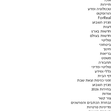
אוכל
תיירות
טכנולוגיה ומדע
הורוסקופ
ForReal
מגזין השבוע
דעות
חדשות בארץ
חדשות בעולם
פוליטי
ביטחוני
חינוך
בריאות
משפט
תחבורה
פוליטי-מדיני
כללי ומידע
דף הבית
זמני כניסת וצאת שבת
מגזין השבוע
בחירות 2026
אודות
צור קשר
נבחרת הכתבים והפרשנים
מדיניות פרטיות