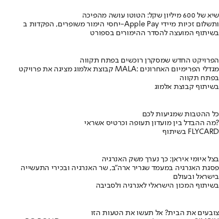
שיא של 600 מיליון שקל: הטוטו עושה מהפיכה
יחסי הימור משופרים, הפקדות ב-Apple Pay ותשלום זכיות מיידי
בשיתוף המועצה להסדר ההימורים בספורט
הפרויקט החדש שמסקרן רוכשים בפתח תקווה
קבוצת אלמוג מציגה את פרויקט MALA: מגדלי הפרימיום האחרונים
בפתח תקווה
בשיתוף קבוצת אלמוג
כל ההטבות שמגיעות לכם
מה ההבדל בין מועדון תעופה וכרטיס אשראי?
בשיתוף FLYCARD
בצל איומי איראן: כך נערך משק האנרגיה
פסגת האנרגיה במעמד שגריר ארה"ב, שר האנרגיה ובכירי התעשייה
בישראל ובעולם
בשיתוף המכון הישראלי לאנרגיה ולסביבה
צובעים את הבית? אל תעשו את הטעות הזו