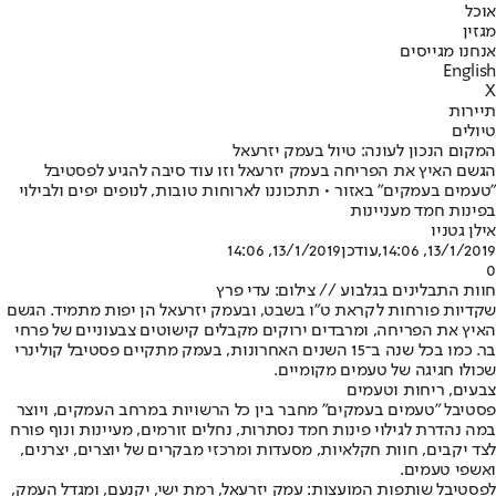
אוכל
מגזין
אנחנו מגייסים
English
X
תיירות
טיולים
המקום הנכון לעונה: טיול בעמק יזרעאל
הגשם האיץ את הפריחה בעמק יזרעאל וזו עוד סיבה להגיע לפסטיבל
"טעמים בעמקים" באזור • תתכוננו לארוחות טובות, לנופים יפים ולבילוי
בפינות חמד מעניינות
אילן גטניו
13/1/2019, 14:06
,עודכן
13/1/2019, 14:06
0
חוות התבלינים בגלבוע // צילום: עדי פרץ
שקדיות פורחות לקראת ט״ו בשבט, ובעמק יזרעאל הן יפות מתמיד. הגשם
האיץ את הפריחה, ומרבדים ירוקים מקבלים קישוטים צבעוניים של פרחי
בר. כמו בכל שנה ב־15 השנים האחרונות, בעמק מתקיים פסטיבל קולינרי
שכולו חגיגה של טעמים מקומיים.
צבעים, ריחות וטעמים
פסטיבל "טעמים בעמקים" מחבר בין כל הרשויות במרחב העמקים, ויוצר
במה נהדרת לגילוי פינות חמד נסתרות, נחלים זורמים, מעיינות ונוף פורח
לצד יקבים, חוות חקלאיות, מסעדות ומרכזי מבקרים של יוצרים, יצרנים,
ואשפי טעמים.
לפסטיבל שותפות המועצות: עמק יזרעאל, רמת ישי, יקנעם, ומגדל העמק,