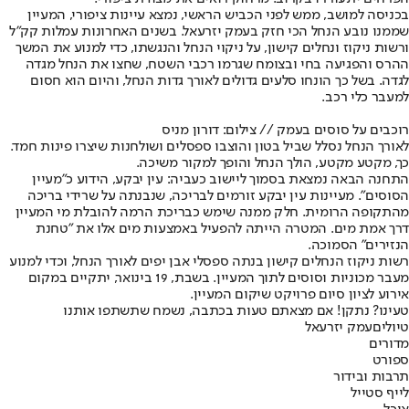
בכניסה למושב, ממש לפני הכביש הראשי, נמצא עיינות ציפורי, המעיין
שממנו נובע הנחל הכי חזק בעמק יזרעאל. בשנים האחרונות עמלות קק"ל
ורשות ניקוז ונחלים קישון, על ניקוי הנחל והנגשתו, כדי למנוע את המשך
ההרס והפגיעה בחי ובצומח שגרמו רכבי השטח, שחצו את הנחל מגדה
לגדה. בשל כך הונחו סלעים גדולים לאורך גדות הנחל, והיום הוא חסום
למעבר כלי רכב.
רוכבים על סוסים בעמק // צילום: דורון מניס
לאורך הנחל נסלל שביל בטון והוצבו ספסלים ושולחנות שיצרו פינות חמד.
כך, מקטע מקטע, הולך הנחל והופך למקור משיכה.
התחנה הבאה נמצאת בסמוך ליישוב כעביה: עין יבקע, הידוע כ"מעיין
הסוסים". מעיינות עין יבקע זורמים לבריכה, שנבנתה על שרידי בריכה
מהתקופה הרומית. חלק ממנה שימש כבריכת הרמה להובלת מי המעיין
דרך אמת מים. המטרה הייתה להפעיל באמצעות מים אלו את "טחנת
הנזירים" הסמוכה.
רשות ניקוז הנחלים קישון בנתה ספסלי אבן יפים לאורך הנחל, וכדי למנוע
מעבר מכוניות וסוסים לתוך המעיין. בשבת, 19 בינואר, יתקיים במקום
אירוע לציון סיום פרויקט שיקום המעיין.
טעינו? נתקן! אם מצאתם טעות בכתבה, נשמח שתשתפו אותנו
טיולים
עמק יזרעאל
מדורים
ספורט
תרבות ובידור
לייף סטייל