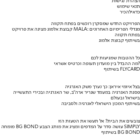
הצהרת נגישות
תנאי שימוש
כדאי
להכיר
הפרויקט החדש שמסקרן רוכשים בפתח תקווה
קבוצת אלמוג מציגה את פרויקט MALA: מגדלי הפרימיום האחרונים
בפתח תקווה
בשיתוף קבוצת אלמוג
כל ההטבות שמגיעות לכם
מה ההבדל בין מועדון תעופה וכרטיס אשראי?
בשיתוף FLYCARD
בצל איומי איראן: כך נערך משק האנרגיה
פסגת האנרגיה במעמד שגריר ארה"ב, שר האנרגיה ובכירי התעשייה
בישראל ובעולם
בשיתוף המכון הישראלי לאנרגיה ולסביבה
צובעים את הבית? אל תעשו את הטעות הזו
מומחה BG BOND עושה סדר על המדפים ומציג את מותג הצבע SIMPLY
בשיתוף BG BOND