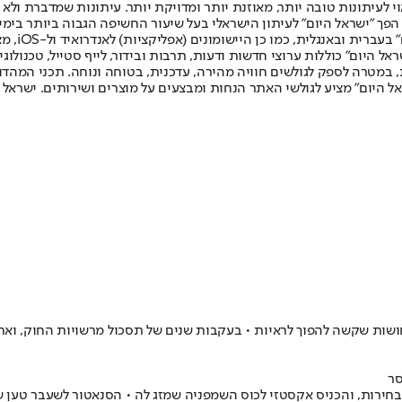
לעיתונות טובה יותר, מאוזנת יותר ומדויקת יותר. עיתונות שמדברת ולא צ
שלום. המהדורה המודפסת הראשונה פורסמה ב-30 ביולי 2007, וב-2010 הפך "ישראל היום" לעיתון הישראלי בעל שי
לחמנוביץ,
ל היום" כוללות ערוצי חדשות ודעות, תרבות ובידור, לייף סטייל, טכנולוגיה
ברית, במטרה לספק לגולשים חוויה מהירה, עדכנית, בטוחה ונוחה. תכני המה
ל היום" מציע לגולשי האתר הנחות ומבצעים על מוצרים ושירותים. ישראל 
סר
וג את ניצחונו בבחירות, והכניס אקסטזי לכוס השמפניה שמזג לה • הסנאטור לשע