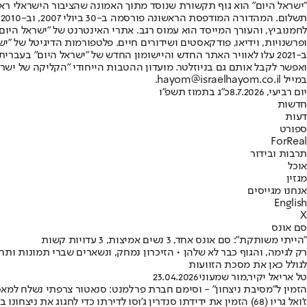
"ישראל היום" הוא גוף תקשורת שנוסד מתוך האמונה שהציבור הישראלי ראוי 
ת
ופרשנויות, וידיאו, פודקאסטים ושידורים חיים. פלטפורמות הדיגיטל של "ישרא
ב-2021 עלו לאוויר האתר החדש והיישומון החדש של "ישראל היום" בע
ואפשר לקבל אותם גם בניוזלטר. מועדון ההטבות הייחודי "הקליקה של ישרא
במייל hayom@israelhayom.co.il.
יום רביעי, 8.7.2026
כ"ג בתמוז תשפ"ו
חדשות
דעות
ספורט
ForReal
תרבות ובידור
אוכל
מגזין
אנחנו מגייסים
English
X
סם אונס
"הייתי משותקת": סם אונס אחד, 3 נשים אמיצות, 3 עדויות קשות
לגולל כאן את מסכת הזוועות
טל אריאל יקיר
,
מור שמעוני
23.04.2026
הזמין ל״מסיבת ניצחון״ - וסימם חברת פרלמנט: סנאטור צרפתי נשלח למא
ז'ואל גריו (68) הזמין את ידידתו סנדרין ג'וסו לדירתו כדי לחג