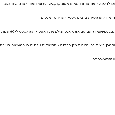
ראיות הראשיות ברבים מפסקי הדין נגד אנסים
למשקאותיהם סם אונס, אנס וצילם את האקט • הוא נשפט ל-60 שנות מאסר
 מכן ביצעו בה עבירות מין בביתה • החשודים טוענים כי המעשים היו ב
נית
מעצר
סחר