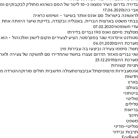
בדירה בדרום העיר נמצאו כ-10 ליטר של הסם כשהוא מחולק לבקבוקים ומוכן להפצה • עוד אותרו סמים מסוג קוקאין, הירואין ועוד • אדם אחד נעצר
אבי כהן
17.06.2020
לראשונה בישראל: סם אונס אותר בשיער - ושימש כראיה
בבתי משפט בארצות הברית, באנגליה ובקנדה, בדיקת שיער היוותה אחת ה
עדי חשמונאי
07.02.2020
מפלצת: סימם ואנס 190 גברים בדירתו
סטודנט אינדונזי שגר במנצ'סטר, הציע לצעירים מקום לישון ואלכוהול • הוא מזג 
מערכת היום
06.01.2020
חשד: סיממו צעירה וביצעו בה עבירות מין
שני גברים מאזור הדרום נעצרו בחשד שהחדירו סם למשקה של צעירה ולאחר
מערכת היום
23.12.2019
תגיות קשורות
אונס
עבירות מין
סמים
תל אביב
צרפת
עולה חדש
בית חולים סורוקה
הטרדה מי
חדשות
בארץ
בעולם
ביטחוני
פוליטי
פלילים
בריאות
חינוך
משפט
פוליטי-מדיני
תרבות ובידור
ForReal