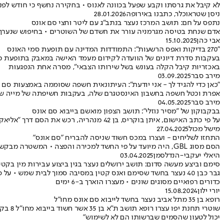
לא קיבל את גרסתו וקבע שפעל בכוונה לאנוס • בחקירה נחשף כי חודש לפנ
ניסן שטראוכלר, כתבנו באירופה
28.01.2026
נתפס על חם: תושב המרכז נעצר בנתב"ג עם ליטר וחצי סם אונס
אדם שנחת בטיסה מגרמניה עורר את חשדם של השוטרים • בחיפוש שנערך במזוודה שלו אותר 2.5 סם מסוג GBL והוא נלקח ל
אבי כהן
15.10.2025
"270 בדיקות ואפס הרשעות": התמודדות המדינה עם תופעת סמי האונס
באכזריות קיבל הקלה בעונש בשל שירותו הצבאי", מסרה אחת הנפגעות
מירב סבר
03.09.2025
"כאן כדי להגיד לך - אני יודעת": העיתונאית חשפה שסוממה באמצעות סם 
אפרת וכטל חשפה בחשבון האינסטגרם שלה, בעקבות חשיפתה של מייה שם, כי סוממה לפני 14 שנה בסם אונס, וסיפרה על החוויה הקשה • "עכשיו אחרי הכתבה של אדוה דדון, 
מירב סבר
04.05.2025
בבקבוקון של "מסיר נוזלי": תושב הצפון מואשם בייבוא סם אונס
על פי כתב האישום, איתן בוקריס, בן 42 מנהריה, רכש את הסם דרך "אליאקספרס • המשטרה קיבלה את החבילה לאחר שהגיעה למכס, בוקריס נעצר עם קבלתה
מישל מכול
27.04.2025
התחזו לשליחים - ועצרו במכס חשוד שניסה להבריח "סם אונס"
הסם מסוג GBL, היה מיועד על פי החשד למכירה והפצה • המשטרה מבקשת להאריך את מעצרו של החשוד, בן 42 מנהריה
היאלי יעקבי-הנדלסמן
03.04.2025
סימם וביצע מעשה סדום: תושב ירושלים נעצר בגין ביצוע עבירות מין בקטי
גבר כבן 40 נעצר בחשד שסימם ואנס קטין במסיבה סמוך לבית שמש
כדורים רפואיים מסוגים שונים • מעצרו הוארך ב-6 ימים
יורי ילון
15.08.2024
רופא בן 35 מתל אביב נעצר בחשד לייבוא סם אונס מחו"ל
שוטרי
יכול לטעון שהסמים שברשותו הם לא לשימוש"