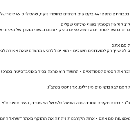
ו כ-45 ליטר של סם מסוג GBL
74 בנתב"ג עצרו חמש נשים ושני גברים בחשד לסחר, יבוא ויצוא סמים בהיקף עצום ובשווי
 סם אונס
לא שייך רק למועדונים חשוכים • הוא יכול להגיע מהאדם שאת אמורה לסמוך
מכר את הסמים לסטודנטים • החשוד הוא מרצה בכיר באוניברסיטה במרכז 
ג • בתום חקירה סמויה שבה הופעל בלש של המשטרה, נעצר תושב ת"א ו