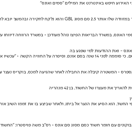
י האירוע חיפש באינטרנט את המילים ״סמים ואונס״
חקירה ובהמשך יובא להארכת מעצר
אונס - ואת ההודעות למי שפגע בה
הגיע הסימן שזה בהחלט הזמן לסגור מעגל"
ן
 • על פי החשד, הוא הסיע את הנער אל ביתו, ולאחר שביצע בו את זממו השי
 תחנת יפו עצרו רופא תושב ת"א בן 35 אשר חשוד בייבוא מחו"ל 8 בקבוקונים עם חומר חשוד כסם מסוג סם א