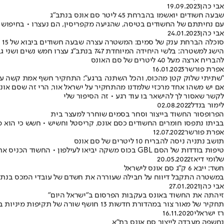
אבי כהן
19.09.2023
שבעה חשודים יואשמו בהברחת 45 ליטר סם אונס בנתב"ג
עם נחיתתם של החשודים בטיסה, שהגיעה מקפריסין, הם נעצרו • בחיפוש בכבודתם נתפסו 44 בקבוקים הנחזים כחומרי ניקוי, שהכיל
אבי כהן
24.01.2023
סוכלה הברחת ענק של סמים: המשטרה עצרה שבעה חשודים ביבוא של 15 ק"ג קוקאין וקטמין בשווי מיליוני שקלים
הישג למשטרה: בלשי היחידה המיוחדת 7
להבריח ארצה מעל 40 ליטרים של סם האונס
אפרת פורשר
16.01.2023
"שתיתי שלוק קטן מהכוס, והכל השתנה ברגע": התחקיר חשף אמת קשה על
אם יש משהו אחד מרכזי שלמדנו מהתחקיר על ישראל אור, הרי זה שסם אונס 
לקשר שאסור לך להישאר בו עוד רגע • זה הסיפור שלי
לימור בנדל
02.08.2022
הפרופסור החשוד בייצור וסחר בסמים שוחרר למעצר בית
בביתו נתפסו חומרים החשודים כסם אונס, קריסטל וחשיש • חשש כי הוא 
אפרת פורשר
12.07.2022
תושב נתניה ניסה להבריח 10 ליטרים של סם אונס
טיפות בודדות של הסם GBL בכוס משקה יביאו לעילפון • החשוד הכניס את הסם לבקבוקי מים מינרלים, אך נתפס בנתב"ג
שלומי דיאז
20.05.2022
חשד: ייבא 6 ק"ג סם אונס לישראל
במשטרה התקבל דיווח על חבילה שעוררה את חשדם של עובדי המכס בנתב"
אבי כהן
27.01.2021
זיהתה את החשוד באונס בעקבות הפרסום ב"ישראל היום"
תחקיר של מאור צור במהדורת חדשות 13 חושף שורה של תקיפות מיניות באמצעות סם אונס • אחת הקורבנות זיהתה את התוקף באתר "ישראל היום" • צפו
רז ישראלי
16.11.2020
נחשפה מעבדה לייצור סם אונס בת"א