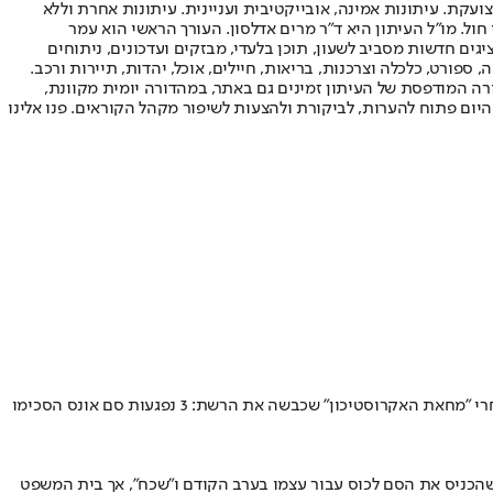
ועקת. עיתונות אמינה, אובייקטיבית ועניינית. עיתונות אחרת וללא
עור החשיפה הגבוה ביותר בימי חול. מו"ל העיתון היא ד"ר מרים אדלסון. העורך הראשי הוא עמר
 והעורך המייסד הוא עמוס רגב. אתרי האינטרנט של "ישראל היום" בעברית ובאנגלית, כמו כן היישומונים (אפליקציות) לאנדרואיד ול-iOS, מציגים חדשות מסביב לשעון, תוכן בלעדי, מבזקים ועדכונים, ניתוחים
, ספורט, כלכלה וצרכנות, בריאות, חיילים, אוכל, יהדות, תיירות ורכב.
דורה המודפסת של העיתון זמינים גם באתר, במהדורה יומית מקוונת,
היום פתוח להערות, לביקורת ולהצעות לשיפור מקהל הקוראים. פנו אלינו
רק לגימה, והגוף כבר לא שלהן • הזיכרון נמחק, ונשארים שברי תמונות ותחושות שקשה להפוך לראיות • בעקבות שנים של תסכול מרשויות החוק, ואחרי "מחאת האקרוסטיכון" שכבשה את הרשת: 3 נפגעות סם אונס הסכימו
בר טען שהכניס את הסם לכוס עבור עצמו בערב הקודם ו״שכח״, אך בית המשפט