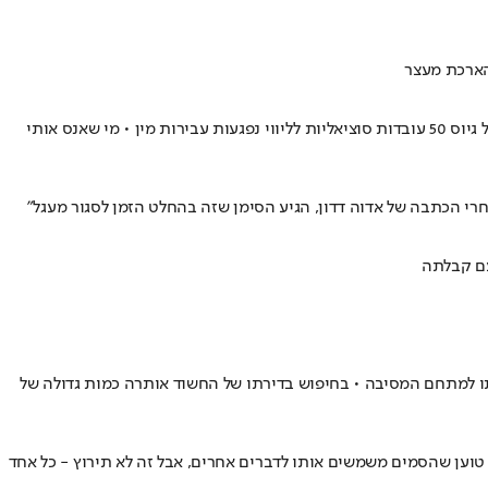
בעקבות סדרת דיונים של הוועדה לקידום מעמד האישה במאבק בתופעת סמי האונס, במשרד הבריאות הפיצו נוהל מעודכן • במשרד הרווחה דיווחו על גיוס 50 עובדות סוציאליות לליווי נפגעות עבירות מין • מי שאנס אותי
ב אותו למתחם המסיבה • בחיפוש בדירתו של החשוד אותרה כמות גדולה של
ונס • רס"ב משה פויסטרו: "החשוד טוען שהסמים משמשים אותו לדברים אחרים, אבל זה לא תירוץ - כל אחד