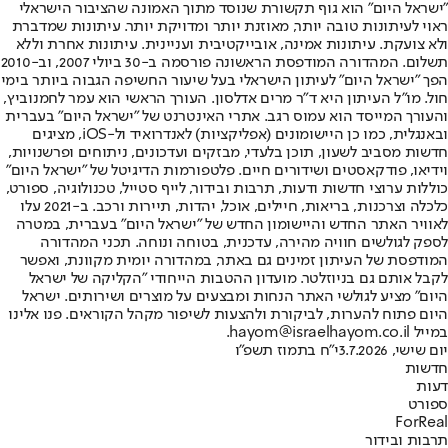
"ישראל היום" הוא גוף תקשורת שנוסד מתוך האמונה שהציבור הישראלי
ראוי לעיתונות טובה יותר, מאוזנת יותר ומדויקת יותר. עיתונות שמדברת
ולא צועקת. עיתונות אמינה, אובייקטיבית ועניינית. עיתונות אחרת וללא
תשלום. המהדורה המודפסת הראשונה פורסמה ב-30 ביולי 2007, וב-2010
הפך "ישראל היום" לעיתון הישראלי בעל שיעור החשיפה הגבוה ביותר בימי
חול. מו"ל העיתון היא ד"ר מרים אדלסון. העורך הראשי הוא עמר לחמנוביץ,
והעורך המייסד הוא עמוס רגב. אתרי האינטרנט של "ישראל היום" בעברית
ובאנגלית, כמו כן היישומונים (אפליקציות) לאנדרואיד ול-iOS, מציגים
חדשות מסביב לשעון, תוכן בלעדי, מבזקים ועדכונים, ניתוחים ופרשנויות,
וידיאו, פודקאסטים ושידורים חיים. פלטפורמות הדיגיטל של "ישראל היום"
כוללות ערוצי חדשות ודעות, תרבות ובידור, לייף סטייל, טכנולוגיה, ספורט,
כלכלה וצרכנות, בריאות, חיילים, אוכל, יהדות, תיירות ורכב. ב-2021 עלו
לאוויר האתר החדש והיישומון החדש של "ישראל היום" בעברית, במטרה
לספק לגולשים חוויה מהירה, עדכנית, בטוחה ונוחה. תכני המהדורה
המודפסת של העיתון זמינים גם באתר, במהדורה יומית מקוונת, ואפשר
לקבל אותם גם בניוזלטר. מועדון ההטבות הייחודי "הקליקה של ישראל
היום" מציע לגולשי האתר הנחות ומבצעים על מוצרים ושירותים. ישראל
היום פתוח להערות, לביקורת ולהצעות לשיפור מקהל הקוראים. פנו אלינו
במייל hayom@israelhayom.co.il.
יום שישי, 3.7.2026
י"ח בתמוז תשפ"ו
חדשות
דעות
ספורט
ForReal
תרבות ובידור