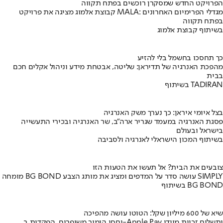
הפרויקט החדש שמסקרן רוכשים בפתח תקווה
קבוצת אלמוג מציגה את פרויקט MALA: מגדלי הפרימיום האחרונים
בפתח תקווה
בשיתוף קבוצת אלמוג
כך תחסכו בחשמל בלי להזיע
מהפכת האנרגיה של תדיראן: שליטה, אבטחת מידע וניהול אקלים חכם
בבית
בשיתוף TADIRAN
בצל איומי איראן: כך נערך משק האנרגיה
פסגת האנרגיה במעמד שגריר ארה"ב, שר האנרגיה ובכירי התעשייה
בישראל ובעולם
בשיתוף המכון הישראלי לאנרגיה ולסביבה
צובעים את הבית? אל תעשו את הטעות הזו
מומחה BG BOND עושה סדר על המדפים ומציג את מותג הצבע SIMPLY
בשיתוף BG BOND
שיא של 600 מיליון שקל: הטוטו עושה מהפיכה
יחסי הימור משופרים, הפקדות ב-Apple Pay ותשלום זכיות מיידי