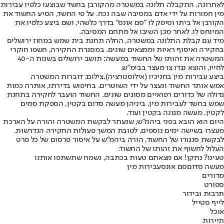
לאחרונה, התקבלה תלונה במשטרה מהקורבן בחשד שבוצעו כלפיו עבירות
מין חמורות על ידי אדם במסיבה שבה נכח. על פי החשד, הסיע החשוד את
הקורבן אל ביתו וסיפק לו "סם אונס" בדרך כלשהי, ושם ביצע כלפיו את
המיוחס לו. לאחר מכן השיבו אל מתחם המסיבה.
מיד עם קבלת התלונה במשטרה, החלה תחנת בית שמש במחוז ירושלים
בחקירה ואיסוף ראיות וממצאים שונים. במסגרת החקירה, חשפו חוקרי
המשטרה את זהותו של החשוד במעשה: תושב ירושלים בשנות ה-40
לחייו, והוצא נגדו צו מעצר בבימ"ש.
ביצע עבירות מין בחניכיו (אילוסטרציה),צילום: דוברות המשטרה
אמש אותר החשוד ונעצר על ידי השוטרים. בחיפוש בדירתו, אותרה כמות
גדולה של כדורים רפואיים מסוגים שונים. החשוד הועבר לחקירה בתחנת
שמש בחשד לעבירות מין, ביניהן מעשה סדום בקטין, הספקת סמים
לקטין, מעשה מגונה בקטין ועוד.
היום הוא הובא בפני ביהמ"ש, שנעתר לבקשת המשטרה והורה על הארכת
מעצרו בשישה ימים נוספים, לטובת המשך פעולות החקירה הנדרשות.
לבקשת סנגורו של החשוד, הורה ביהמ"ש על איסור פרסום של כל פרט
העלול לחשוף את זהותו של החשוד.
טעינו? נתקן! אם מצאתם טעות בכתבה, נשמח שתשתפו אותנו
מעשה סדום
סם אונס
עבירות מין
מדורים
ספורט
תרבות ובידור
לייף סטייל
אוכל
תיירות