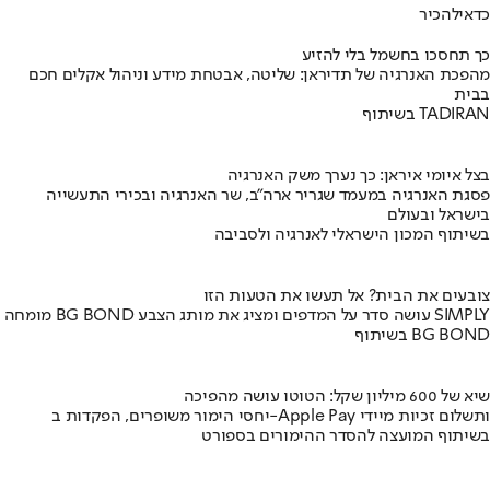
כדאי
להכיר
כך תחסכו בחשמל בלי להזיע
מהפכת האנרגיה של תדיראן: שליטה, אבטחת מידע וניהול אקלים חכם
בבית
בשיתוף TADIRAN
בצל איומי איראן: כך נערך משק האנרגיה
פסגת האנרגיה במעמד שגריר ארה"ב, שר האנרגיה ובכירי התעשייה
בישראל ובעולם
בשיתוף המכון הישראלי לאנרגיה ולסביבה
צובעים את הבית? אל תעשו את הטעות הזו
מומחה BG BOND עושה סדר על המדפים ומציג את מותג הצבע SIMPLY
בשיתוף BG BOND
שיא של 600 מיליון שקל: הטוטו עושה מהפיכה
יחסי הימור משופרים, הפקדות ב-Apple Pay ותשלום זכיות מיידי
בשיתוף המועצה להסדר ההימורים בספורט