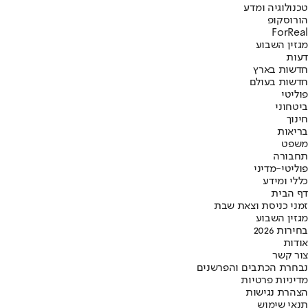
טכנולוגיה ומדע
הורוסקופ
ForReal
מגזין השבוע
דעות
חדשות בארץ
חדשות בעולם
פוליטי
ביטחוני
חינוך
בריאות
משפט
תחבורה
פוליטי-מדיני
כללי ומידע
דף הבית
זמני כניסת וצאת שבת
מגזין השבוע
בחירות 2026
אודות
צור קשר
נבחרת הכתבים והפרשנים
מדיניות פרטיות
הצהרת נגישות
תנאי שימוש