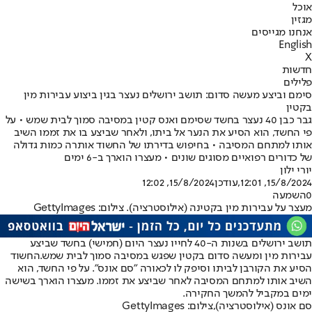
אוכל
מגזין
אנחנו מגייסים
English
X
חדשות
פלילים
סימם וביצע מעשה סדום: תושב ירושלים נעצר בגין ביצוע עבירות מין
בקטין
גבר כבן 40 נעצר בחשד שסימם ואנס קטין במסיבה סמוך לבית שמש • על
פי החשד, הוא הסיע את הנער אל ביתו, ולאחר שביצע בו את זממו השיב
אותו למתחם המסיבה • בחיפוש בדירתו של החשוד אותרה כמות גדולה
של כדורים רפואיים מסוגים שונים • מעצרו הוארך ב-6 ימים
יורי ילון
15/8/2024, 12:01
,עודכן
15/8/2024, 12:02
0
השמעה
מעצר על עבירות מין בקטינה (אילוסטרציה). צילום: GettyImages
תושב ירושלים בשנות ה-40 לחייו נעצר היום (חמישי) בחשד שביצע
עבירות מין ומעשה סדום בקטין שפגש במסיבה סמוך לבית שמש.
החשוד
הסיע את הקורבן לביתו וסיפק לו לכאורה "סם אונס". על פי החשד, הוא
השיב אותו למתחם המסיבה לאחר שביצע את זממו. מעצרו הוארך בשישה
ימים במקביל להמשך החקירה.
סם אונס (אילוסטרציה),צילום: GettyImages