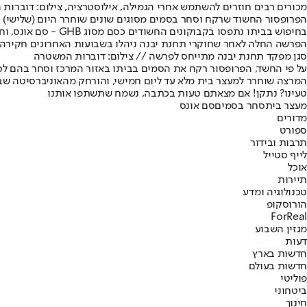
מכורים רבים חוזרים להשתמש אחרי הגמילה, אילוסטרציה, צילום: דוברות
הפרופסור החשוד שרקח וסחר בסמים מסוגים שונים שוחרר היום (שלישי) למעצר
בחיפוש בביתו נתפסו בקבוקונים החשודים כסם מסוג GHB - סם אונס, וחומרים החשודים כקריסטל וחשיש. בנוסף נמצאו אמצעים להכנתם.
הפרשה החלה לאחר שחוקרי תחנת יבנה ניהלו בשבועות האחרונים חקירה 
סגן מפקד תחנת יבנה מתייחס לפרשה // צילום: דוברות המשטרה
על פי החשד, הפרופסור רקח את הסמים בביתו באזור המרכז וסחר בהם לס
המרצה שוחרר למעצר בית מלא עד ליום חמישי, והורחק מהאוניברסיטה שבה
טעינו? נתקן! אם מצאתם טעות בכתבה, נשמח שתשתפו אותנו
מעצר בית
סחר בסמים
סם אונס
מדורים
ספורט
תרבות ובידור
לייף סטייל
אוכל
תיירות
טכנולוגיה ומדע
הורוסקופ
ForReal
מגזין השבוע
דעות
חדשות בארץ
חדשות בעולם
פוליטי
ביטחוני
חינוך