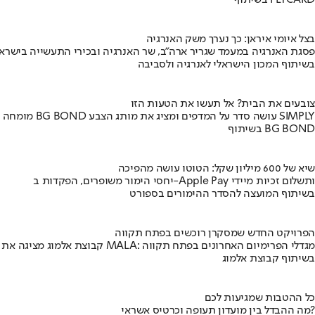
בשיתוף FLYCARD
בצל איומי איראן: כך נערך משק האנרגיה
פסגת האנרגיה במעמד שגריר ארה"ב, שר האנרגיה ובכירי התעשייה בישראל
בשיתוף המכון הישראלי לאנרגיה ולסביבה
צובעים את הבית? אל תעשו את הטעות הזו
מומחה BG BOND עושה סדר על המדפים ומציג את מותג הצבע SIMPLY
בשיתוף BG BOND
שיא של 600 מיליון שקל: הטוטו עושה מהפיכה
יחסי הימור משופרים, הפקדות ב-Apple Pay ותשלום זכיות מיידי
בשיתוף המועצה להסדר ההימורים בספורט
הפרויקט החדש שמסקרן רוכשים בפתח תקווה
קבוצת אלמוג מציגה את פרויקט MALA: מגדלי הפרימיום האחרונים בפתח תקווה
בשיתוף קבוצת אלמוג
כל ההטבות שמגיעות לכם
מה ההבדל בין מועדון תעופה וכרטיס אשראי?