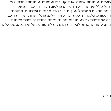
ועקת. עיתונות אמינה, אובייקטיבית ועניינית. עיתונות אחרת וללא
עור החשיפה הגבוה ביותר בימי חול. מו"ל העיתון היא ד"ר מרים אדלסון. העורך הראשי הוא עמר
 והעורך המייסד הוא עמוס רגב. אתרי האינטרנט של "ישראל היום" בעברית ובאנגלית, כמו כן היישומונים (אפליקציות) לאנדרואיד ול-iOS, מציגים חדשות מסביב לשעון, תוכן בלעדי, מבזקים ועדכונים, ניתוחים
, ספורט, כלכלה וצרכנות, בריאות, חיילים, אוכל, יהדות, תיירות ורכב.
דורה המודפסת של העיתון זמינים גם באתר, במהדורה יומית מקוונת,
היום פתוח להערות, לביקורת ולהצעות לשיפור מקהל הקוראים. פנו אלינו
הארץ