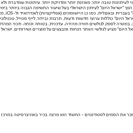
לעיתונות טובה יותר, מאוזנת יותר ומדויקת יותר. עיתונות שמדברת ולא צ
שלום. המהדורה המודפסת הראשונה פורסמה ב-30 ביולי 2007, וב-2010 הפך "ישראל היום" לעיתון הישראלי בעל שי
לחמנוביץ,
ל היום" כוללות ערוצי חדשות ודעות, תרבות ובידור, לייף סטייל, טכנולוגיה
ברית, במטרה לספק לגולשים חוויה מהירה, עדכנית, בטוחה ונוחה. תכני המה
ל היום" מציע לגולשי האתר הנחות ומבצעים על מוצרים ושירותים. ישראל 
מכר את הסמים לסטודנטים • החשוד הוא מרצה בכיר באוניברסיטה במרכז 