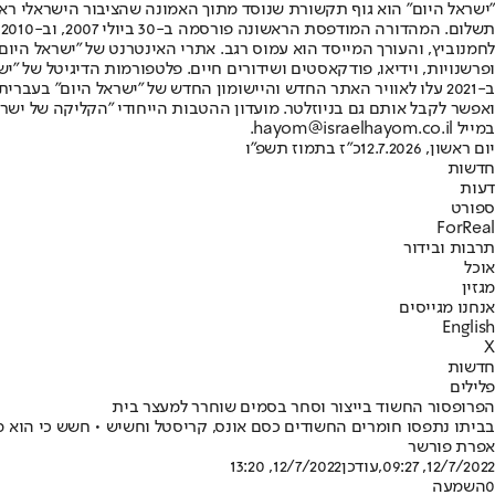
"ישראל היום" הוא גוף תקשורת שנוסד מתוך האמונה שהציבור הישראלי ראוי 
ת
ופרשנויות, וידיאו, פודקאסטים ושידורים חיים. פלטפורמות הדיגיטל של "ישרא
ב-2021 עלו לאוויר האתר החדש והיישומון החדש של "ישראל היום" בע
ואפשר לקבל אותם גם בניוזלטר. מועדון ההטבות הייחודי "הקליקה של ישרא
במייל hayom@israelhayom.co.il.
יום ראשון, 12.7.2026
כ"ז בתמוז תשפ"ו
חדשות
דעות
ספורט
ForReal
תרבות ובידור
אוכל
מגזין
אנחנו מגייסים
English
X
חדשות
פלילים
הפרופסור החשוד בייצור וסחר בסמים שוחרר למעצר בית
בביתו נתפסו חומרים החשודים כסם אונס, קריסטל וחשיש • חשש כי הוא 
אפרת פורשר
12/7/2022, 09:27
,עודכן
12/7/2022, 13:20
0
השמעה