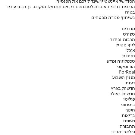
הסוד של איינשטיין שיגדיל לכם את הפנסיה
הריבית דריבית עובדת לטובתכם רק אם תתחילו מוקדם. כך תבנו עתיד
בטוח
בשיתוף מנורה מבטחים
מדורים
ספורט
תרבות ובידור
לייף סטייל
אוכל
תיירות
טכנולוגיה ומדע
הורוסקופ
ForReal
מגזין השבוע
דעות
חדשות בארץ
חדשות בעולם
פוליטי
ביטחוני
חינוך
בריאות
משפט
תחבורה
פוליטי-מדיני