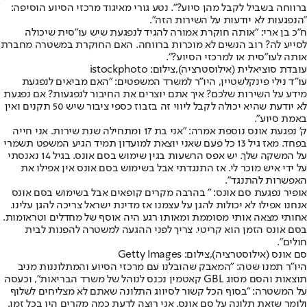
ברווחה בשביל לקבל מהן סיוע?". נטע גורי מאיגוד מרכזי הסיוע הוסיפה:
"הנפגעות לא יודעות על השירות הזה".
ח"כ בן ארי: "אותה חוקרת אמורה להגיד לנפגעת שיש עו"סית שיכולה
לסייע לה? רוב הנשים לא מוכרות ברווחה. האם החוקרת במשטרה מחברת
אותה לעו"סית או למרכזי הסיוע?".
עובדת סוציאלית (אילוסטרציה),צילום: istockphoto
עו"ד נילי פינקלשטיין, היו"ר למשרד המשפטים: "האם מביאים לנפגעת
מידע על השירות שלכם? איך אתם יוצרים את החיבור לנפגעות? אם נפגעת
לא יודעת שהיא יכולה לקבל ליווי זה בזבוז כספי ציבור שיש 50 תקנים ואין
באמת סיוע".
ק' נפגעת אונס נוספת אמרה: "אני בת 17 ומתחילה שנת שירות. אני חייה
בפחד. מאז גיל 13 כל פעם שאני יוצאת למועדון תמיד הגיע המשפט תשמרי
על המשקה שלך. יש אפס הרשעות בגין שימוש בסם אונס. בגיל 14 נאנסתי
על ידי איש מוכר לי. אז התנגדתי אבל בשימוש בסם אונס אין אפילו את
האפשרות להתנגד".
אופיר נפגעת סם אונס: " בהרבה מקרים קופאים אבל בשימוש בסם אונס
אנחנו אפילו לא יכולות להגן על עצמנו אז מדינת ישראל צריכה להגן עלינו.
אחותי מצאה אותי מסוממת ומאותו רגע היה אוסף של מחדלים וטראומות.
בסם אונס הזמן הוא קריטי. צריך לפני ההגעה למשטרה להפנות לבית
חולים".
סם אונס (אילוסטרציה),צילום: Getty Images
היו"ר תמנו שטה: "המאבק שהובלנו עם מרכזי הסיוע והמתלוננות מניב
תוצאות והסם מסוג GBL קאטמין נכנס לנוהל של משרד הבריאות", וכעסה
על המשטרה: "בסוף הכל קשור לסיווג התלונה שאתם לא מצליחים לשלוף
ולומר שזאת תלונה על סם אונס. אני רוצה לדעת כמה מקרים היו בכל זמן.