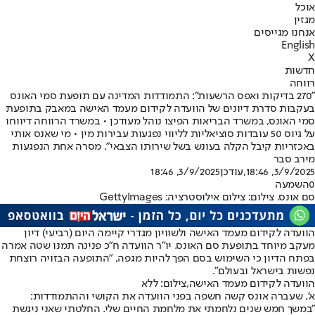
אוכל
מגזין
אנחנו מגייסים
English
X
חדשות
רווחה
"270 בדיקות ואפס הרשעות": התמודדות המדינה עם תופעת סמי האונס
בעקבות סדרת דיונים של הוועדה לקידום מעמד האישה במאבק בתופעת
סמי האונס, במשרד הבריאות הפיצו נוהל מעודכן • במשרד הרווחה דיווחו
על גיוס 50 עובדות סוציאליות לליווי נפגעות עבירות מין • מי שאנס אותי
באכזריות קיבל הקלה בעונש בשל שירותו הצבאי", מסרה אחת הנפגעות
מירב סבר
3/9/2025, 18:46
,עודכן
3/9/2025, 18:46
0
השמעה
סם אונס. צילום: צילום אילוסטרציה: GettyImages
הוועדה לקידום מעמד האישה ולשוויון מגדרי קיימה היום (רביעי) דיון
מעקב מיוחד בתופעת סם האונס. יו"ר הוועדה ח"כ פנינה תמנו שטה אמרה
בפתח הדיון כי השימוש בסם הפך להיות מגפה, "התופעה הבזויה רוצחת
נפשות בישראל ובעולם".
הוועדה לקידום מעמד האישה,צילום: ללא
א', שעברה אונס קשה חשפה בפני הוועדה את הקושי וההתמודדות:
"במשך חמש שנים נלחמתי את מלחמת החיים שלי. החלטתי שאני ניגשת