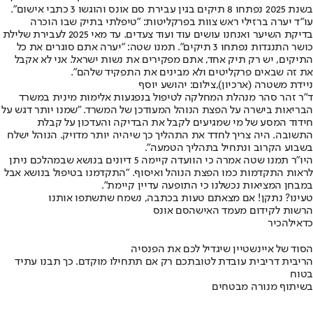
בשנת 2025 נפתחו 8 תיקים בגין עבירת סם אונס והוגשו 3 כתבי אישום".
עו"ד יערה ברזילי ראש צוות בפרקליטות: "טיפלתי בתיק שבו הוכרה
בדיקת השיער ואנחנו עושים עוד ועוד צעדים. עד מאי 2025 לעבירת שלילת
כושר התנגדות נפתחו 3 תיקים". תמנו שטה: "יערה אתם סוגרים את כל
התיקים, יש רק תיק אחד, אתם מפקירים את נשות ישראל. אני לא אקבל
את זה שבאים פרקליטים ולא מבינים את התפקיד שלהם".
ניידת משטרה (ארכיון),צילום: יהושע יוסף
ד"ר זהר סהר מנהלת המחלקה לטיפול בנפגעות אלימות מינית במשרד
הבריאות בישרה על הפצת הנוהל המעודכן של המשרד. "שמנו יותר דגש על
חידוד המסע של מי שמגיעים לקבל את הבדיקה והעדכון על קבלת
התשובה. היה צריך לחדד את התהליך כך שיהיה יותר מדויק. הנוהל ישלח
בשבוע הקרוב ונתחיל בתהליך הטמעה".
היו"ר תמנו שטה אמרה כי הוועדה קיימה 5 דיונים בנושא שבמהלכם ניתן
לראות התקדמות כמו הפצת הנוהל ואיסוף. "התקדמנו בטיפול בנושא אבל
במבחן המציאות נכשלנו כי התופעה עדיין קיימת".
טעינו? נתקן! אם מצאתם טעות בכתבה, נשמח שתשתפו אותנו
הרשות לקידום מעמד האישה
סם אונס
כדאי
להכיר
הסוד של איינשטיין שיגדיל לכם את הפנסיה
הריבית דריבית עובדת לטובתכם רק אם תתחילו מוקדם. כך תבנו עתיד
בטוח
בשיתוף מנורה מבטחים