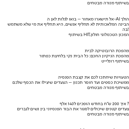
בשיתוף מנורה מבטחים
אל תישארו מאחור – בואו לגלות לאן ה-AI הולך
הבינה המלאכותית לא תחליף אנשים, היא תחליף את מי שלא משתמש
בה!
בשיתוף HIT,המכון הטכנולוגי חולון
מהפכת הרובוטיקה לבית
מהפכת הניקיון החכם: כל הבית נקי בלחיצת כפתור
בשיתוף רונלייט
הטעויות שיחתכו לכם את קצבת הפנסיה
ממשיכת כספים ועד חוסר תכנון – הצעדים שיצילו את הכסף שלכם
בשיתוף מנורה מבטחים
איך 200 ש"ח בחודש הופכים ל140 אלף ?
צעדים קטנים שיכולים לסגור את הבור הפנסיוני בין נשים לגברים
בשיתוף מנורה מבטחים