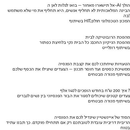
אל תישארו מאחור – בואו לגלות לאן ה-AI הולך
הבינה המלאכותית לא תחליף אנשים, היא תחליף את מי שלא משתמש
בה!
בשיתוף HIT,המכון הטכנולוגי חולון
מהפכת הרובוטיקה לבית
מהפכת הניקיון החכם: כל הבית נקי בלחיצת כפתור
בשיתוף רונלייט
הטעויות שיחתכו לכם את קצבת הפנסיה
ממשיכת כספים ועד חוסר תכנון – הצעדים שיצילו את הכסף שלכם
בשיתוף מנורה מבטחים
איך 200 ש"ח בחודש הופכים ל140 אלף ?
צעדים קטנים שיכולים לסגור את הבור הפנסיוני בין נשים לגברים
בשיתוף מנורה מבטחים
הסוד של איינשטיין שיגדיל לכם את הפנסיה
הריבית דריבית עובדת לטובתכם רק אם תתחילו מוקדם. כך תבנו עתיד
בטוח