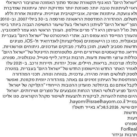
"ישראל היום" הוא גוף תקשורת שנוסד מתוך האמונה שהציבור הישראלי
ראוי לעיתונות טובה יותר, מאוזנת יותר ומדויקת יותר. עיתונות שמדברת
ולא צועקת. עיתונות אמינה, אובייקטיבית ועניינית. עיתונות אחרת וללא
תשלום. המהדורה המודפסת הראשונה פורסמה ב-30 ביולי 2007, וב-2010
הפך "ישראל היום" לעיתון הישראלי בעל שיעור החשיפה הגבוה ביותר בימי
חול. מו"ל העיתון היא ד"ר מרים אדלסון. העורך הראשי הוא עמר לחמנוביץ,
והעורך המייסד הוא עמוס רגב. אתרי האינטרנט של "ישראל היום" בעברית
ובאנגלית, כמו כן היישומונים (אפליקציות) לאנדרואיד ול-iOS, מציגים
חדשות מסביב לשעון, תוכן בלעדי, מבזקים ועדכונים, ניתוחים ופרשנויות,
וידיאו, פודקאסטים ושידורים חיים. פלטפורמות הדיגיטל של "ישראל היום"
כוללות ערוצי חדשות ודעות, תרבות ובידור, לייף סטייל, טכנולוגיה, ספורט,
כלכלה וצרכנות, בריאות, חיילים, אוכל, יהדות, תיירות ורכב. ב-2021 עלו
לאוויר האתר החדש והיישומון החדש של "ישראל היום" בעברית, במטרה
לספק לגולשים חוויה מהירה, עדכנית, בטוחה ונוחה. תכני המהדורה
המודפסת של העיתון זמינים גם באתר, במהדורה יומית מקוונת, ואפשר
לקבל אותם גם בניוזלטר. מועדון ההטבות הייחודי "הקליקה של ישראל
היום" מציע לגולשי האתר הנחות ומבצעים על מוצרים ושירותים. ישראל
היום פתוח להערות, לביקורת ולהצעות לשיפור מקהל הקוראים. פנו אלינו
במייל hayom@israelhayom.co.il.
יום שישי, 8.5.2026
כ"א באייר תשפ"ו
חדשות
דעות
ספורט
ForReal
תרבות ובידור