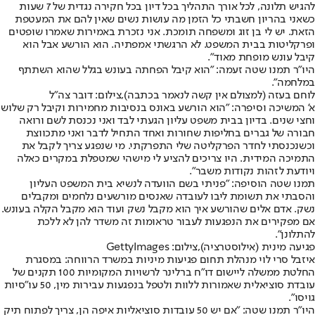
להגיש תלונה, לכל אורך התהליך בכל דיון בכל חקירה נגדית של 7 שעות
כשאני בהריון חשבתי כל הזמן מה עושות נשים שאין להם את המעטפת
הזאת. יש לי בן זוג ומשפחה תומכת. אני נזכרת באמירות שאמרו שופטים
ופרקליטות בבית המשפט. לא הרגשתי אמפתיה. הוא הורשע אבל הוא
קיבל עונש מופחת מאוד".
היו"ר תמנו שטה זעמה: "הוא קיבל הפחתה בעונש בגלל שהוא השתתף
במלחמה".
לוחם בעזה (למצולם אין קשה לנאמר בכתבה),צילום: דובר צה"ל
א' המשיכה וסיפרה: "הוא הורשע באונס בנסיבות מחמירות וקיבל רק שלוש
וחצי שנים. בדיון בבית משפט עליון הגעתי לבד ואני נכנסת לשם ורואה
חבורה של גברים בחליפות שחורות ואחד התחיל לדבר ואני מתכווצת
וכשנכנסתי לחדר הפרקליטה שלי התפרקתי. מי שנפגע צריך לקבל את
התמיכה המידית. היו צריכים להציע לי מישהי שמטפלת במקרים כאלה
ויודעת לזהות נקודות משבר".
תמנו שטה הוסיפה: "פניתי בשם הוועדה לנשיא בית המשפט העליון
והסבתי את תשומת ליבו לעובדה שאנסים מורשעים נלחמים ומקבלים
נשק. אדם אלים שהורשע איך הוא מקבל נשק ועוד הוא מקבל הקלה בעונש.
אם מפקירים את הנפגעות לעבור טראומות זה משדר להן לא ללכת
להתלונן".
פגיעה מינית (אילוסטרציה),צילום: GettyImages
איזבל סרי לוי מנהלת תחום פגיעות מיניות במשרד הרווחה: במסגרת
החלטת ממשלה ליישום דו"ח ברלינר לרשויות המקומיות 100 תקנים של
עובדת סוציאלית שאמורות ללוות ולטפל בנפגעות עבירות מין, 50 עו"סיות
גויסו".
היו"ר תמנו שטה: "אם יש 50 עובדות סוציאליות איפה הן, צריך לפתוח תיק