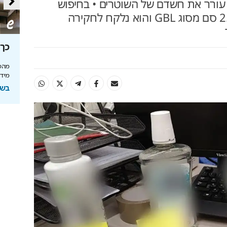
ורר את חשדם של השוטרים • בחיפוש
שנערך במזוודה שלו אותר 2.5 סם מסוג GBL והוא נלקח לחקירה
סה
מאחורי הקלעים של הטעם
כך 
הישראלי
מהפכ
מידע
לה בעולם
איך אסם הפכה את תקופת הצנע והמחסור הקשה
של שנות ה-40 למותג לאומי?
בשיתוף
ל
בשיתוף אסם