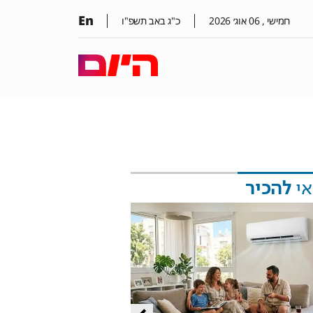
En
חמישי ,
06
אוג׳
2026
כ"ג באב תשפ"ו
אי
להכיר