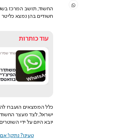
חשודים בהן נמצא כליטר וחצי של סם מסוג GBL 
עוד כותרות
נטע בר
|
10:52
שחר שפירו
|
"הרגתי יהודים בעבר
משתדרג
ואעשה זאת שוב": דו"ח
הפיצ'רי
חדש חושף את
בוואטסא
האנטישמיות בבריטניה
יובא היום על ידי השוטרי
טעינו? נתקן! א