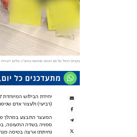
בקבוקי הנוזל של סם האונס שנתפסו בנתב"ג
. צילום: דוברו
(רביעי) ולעצור אדם שניסה
נחיתתו ארצה בטיסה מגרמ