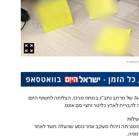
ת המשטרה
יחידת הבילוש המיוחדת 747 של מרחב נתב"ג במחוז מרכז, הצליחה לחשוף היום 
 להבריח לארץ כליטר וחצי סם אונס.
המעצר התבצע במהלך פעילות 
סמויה בשדה התעופה, במסגרתה ניהלו מעקב אחר נוסע שהעלה חשד לאחר 
ניה.