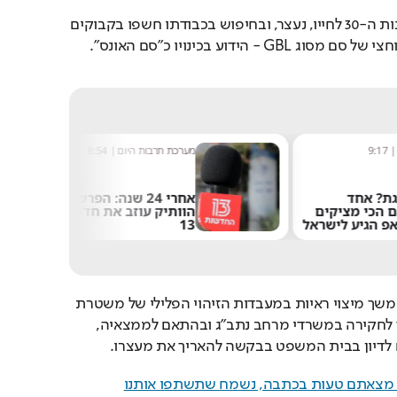
החשוד, תושב המרכז בשנות ה-30 לחייו, נעצר, ובחיפוש בכבודתו חשפו בקבוקים 
- הידוע בכינויו כ"סם האונס".
9:17
מערכת תרבות היום
|
8:54
ת? אחד
אחרי 24 שנה: הפרשן
ם הכי מציקים
הוותיק עוזב את חדשות
פ הגיע לישראל
13
כלל הממצאים הועברו להמשך מיצוי ראיות במעבדות הזיהוי הפלילי של משטרת 
ישראל, לצד מעצר החשוד לחקירה במשרדי מרחב נתב"ג ובהתאם לממצאיה, 
ם לדיון בבית המשפט בבקשה להאריך את מעצרו.
ם מצאתם טעות בכתבה, נשמח שתשתפו אותנו