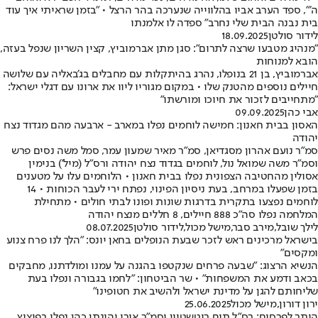
ה׳", ספד הערב אביו בהלווייה שנערכה בהר הרצל • "בזמן שראיתי איך עוד
בית נבנה הבית שלי נחרב" ספדה לו אלמנתו
לידור סולטן
18.09.2025
"מנהיג מטבעו שרצה לתרום": סגן מתן אברמוביץ, קצין השריון שנפל בעזה,
הובא למנוחות
אברמוביץ, בן 21 בנופלו, נהרג בהיתקלות עם מחבלים בג'באליה עם שלושה
חיילים נוספים מהטנק שלו • במקום מגוריו ליוו את ארונו עם דגלי ישראל:
"מתחייבים לזכור את חיוכו ומורשתו"
אבי כהן
09.09.2025
האסון בבית חאנון: חמישה לוחמים נפלו במארב - ארבעה מהם מגדוד נצח
יהודה
סמ"ר נועם אהרון מסגדיאן, סמ"ר מאיר שמעון עמר, סמל משה נסים פרש
וסמ"ר משה שמואל נול, לוחמים בגדוד נצח יהודה ורס"ל (מיל') בנימין
אסולין מהחטיבה הצפונית נפלו בבית חאנון • הלוחמים עלו על מטענים
בזמן שפעלו במרחב, בעת ניסיון הפינוי, נפתח ירי לעבר הכוחות • 14
לוחמים נפצעו בתקרית בדרגות שונות ופונו לבתי חולים • מתחילת
המלחמה נפלו סה"כ 888 חיילים, 8 חללים מנצח יהודה
לילך שובל
,
מירב סבר
,
מישל מכול
,
לידור סולטן
08.07.2025
בישראל מרכינים ראש לזכר שבעת הנופלים בחאן יונס: "הלך לנו פרח צנוע
ומקסים"
הנשיא הרצוג: "שבעה פרחים שנקטפו בהגנה על עמנו ומולדתנו, מחבקים
בכאב ודמע את המשפחות" • שר הביטחון: "לחמו בגבורה ונפלו בעת
שליחותם להגן על מדינת ישראל ולהשיב את חטופינו"
ירון דורון
,
מישל מכול
25.06.2025
הותר לפרסום: רס"ל תום רוטשטיין וסמ"ר אורי יהונתן כהן נפלו בפיצוץ