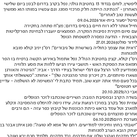
ליפשיץ, לוחם בגדוד 13 בחטיבת גולני, נפל בקרב בדרום לבנון ביום שלישי
האחרון • "הנתינה הייתה חלק מרכזי ממנו. וגם עכשיו במותו הוא ממשיך
לעשות טוב לאחרים"
מיטל יסעור בית-אור
09.04.2026
חייל אותר ללא רוח חיים בבסיס בדרום; מצ"ח פתחה בחקירה
עם סיום חקירת נסיבות המקרה, הממצאים יועברו לבחינת הפרקליטות
הצבאית • הודעה נמסרה למשפחת הנופל
לידור סולטן
27.01.2026
"ראית את עצמך כחוליה בשרשרת של גיבורים": רס"ן יניב קולא מובא
למנוחות
רס"ן קולא, קצין בחטיבת הנח"ל, נפל אתמול באירוע הקשה ברפיח בו הפר
חמאס את הפסקת האש • תושבי עירו הגיעו ללוות את מסע הלוויה
ממודיעין להר הרצל עם דגלי ישראל בצידי הדרך • אביו: "הגיטרה והאורגן
נשארו מיותמים, רק זיכרון נותר מהנגינה שלך" • אחותו: "כששאלתי אותך
בכל פעם מתי אתה יוצא שוב, תמיד כתבת לי 'המשימה לא הושלמה - עדיין
יש חטופים'"
אבי כהן
20.10.2025
בשדה הקרב ובמסיבת הנובה: השירים שנכתבו לזכר הנופלים
עמית נפל בקרב במרכז רצועת עזה, עידו ניסה להימלט מהמסיבה ונקלע
למארב וטל עמד בראש כיתת הכוננות של קיבוץ כפר עזה • הם ורבים
אחרים מונצחים בשירים שנכתבו לזכר הנופלים
מערכת היום
06.10.2025
"ישבתי בחוץ וחיכיתי למודיעים. רחם של אמא לא טועה": סגן איתן אבנר בן
יצחק הובא הערב למנוחות
"ילד מדהים ואהוב שלנו, אח מדהים, נכד מדהים, תלמיד חכם ירא ואוהב