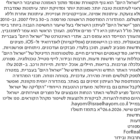
"ישראל היום" הוא גוף תקשורת שנוסד מתוך האמונה שהציבור הישראלי
ראוי לעיתונות טובה יותר, מאוזנת יותר ומדויקת יותר. עיתונות שמדברת
ולא צועקת. עיתונות אמינה, אובייקטיבית ועניינית. עיתונות אחרת וללא
תשלום. המהדורה המודפסת הראשונה פורסמה ב-30 ביולי 2007, וב-2010
הפך "ישראל היום" לעיתון הישראלי בעל שיעור החשיפה הגבוה ביותר בימי
חול. מו"ל העיתון היא ד"ר מרים אדלסון. העורך הראשי הוא עמר לחמנוביץ,
והעורך המייסד הוא עמוס רגב. אתרי האינטרנט של "ישראל היום" בעברית
ובאנגלית, כמו כן היישומונים (אפליקציות) לאנדרואיד ול-iOS, מציגים
חדשות מסביב לשעון, תוכן בלעדי, מבזקים ועדכונים, ניתוחים ופרשנויות,
וידיאו, פודקאסטים ושידורים חיים. פלטפורמות הדיגיטל של "ישראל היום"
כוללות ערוצי חדשות ודעות, תרבות ובידור, לייף סטייל, טכנולוגיה, ספורט,
כלכלה וצרכנות, בריאות, חיילים, אוכל, יהדות, תיירות ורכב. ב-2021 עלו
לאוויר האתר החדש והיישומון החדש של "ישראל היום" בעברית, במטרה
לספק לגולשים חוויה מהירה, עדכנית, בטוחה ונוחה. תכני המהדורה
המודפסת של העיתון זמינים גם באתר, במהדורה יומית מקוונת, ואפשר
לקבל אותם גם בניוזלטר. מועדון ההטבות הייחודי "הקליקה של ישראל
היום" מציע לגולשי האתר הנחות ומבצעים על מוצרים ושירותים. ישראל
היום פתוח להערות, לביקורת ולהצעות לשיפור מקהל הקוראים. פנו אלינו
במייל hayom@israelhayom.co.il.
יום שישי, 26.6.2026
י"א בתמוז תשפ"ו
חדשות
דעות
ספורט
ForReal
תרבות ובידור