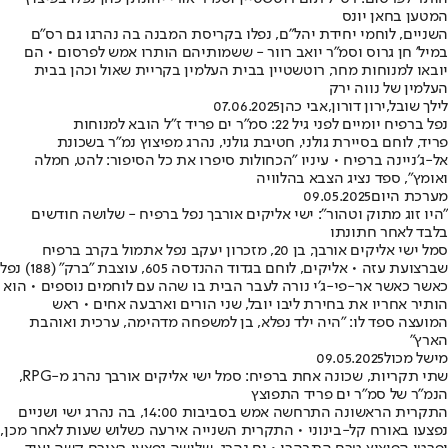
המטען בחאן יונס
השניים, לוחמי יחידת יהל"ם, נפלו בקריסת המבנה בה נהרגו גם רס"ם
במיל' חן גרוס וסמ"ר יואב רוור - ששמותיהם הותרו אמש לפרסום • הם
יובאו למנוחות מחר, רוטשטיין בבית העלמין בקריית שאול וכהן בבית
העלמין של נווה ירק
לילך שובל
,
ירון דורון
,
אבי כהן
07.06.2025
נפל ברפיח יומיים לפני גיל 22: סמ״ר ים פריד ז"ל הובא למנוחות
פריד, לוחם בסיירת גולני, חטיבת גולני, נהרג מפיצוץ נמ"ר בשכונת
אל-ג׳ניינה ברפיח • עיניו "הכחולות סיפרו את כל הסיפור: להט, חמלה
ואומץ", ספד נציג הצבא בהלוויה
מערכת היום
09.05.2025
"היו זוג מתוק וטהור": ישי אליקים אורבך נפל ברפיח - שלושה חודשים
בלבד לאחר חתונתו
סמל ישי אליקים אורבך, בן 20, מזכרון יעקב נפל אתמול בקרב ברפיח
שברצועת עזה • אליקים, לוחם בגדוד ההנדסה 605, עוצבת "ברק" (188) נפל
כאשר כאשר אר-פי-ג׳י נורה לעבר הבית בו שהה עם לוחמים נוספים • הוא
הותיר אחריו את בחירת ליבו יובל, שני הורים וארבעה אחים • ראש
המועצה ספד לו: "היה ילד נפלא, בן למשפחה מדהימה, ערכית ואוהבת
הארץ"
מישל מכול
09.05.2025
שתי תקריות, שכונה אחת ברפיח: סמל ישי אליקים אורבך נהרג מ-RPG,
הנמ"ר של סמ"ר ים פריד התפוצץ
התקרית הראשונה התרחשה אמש בסביבות 14:00, בה נהרג ישי ושניים
נפצעו באורח קל-בינוני • התקרית השנייה אירעה כשלוש שעות לאחר מכן,