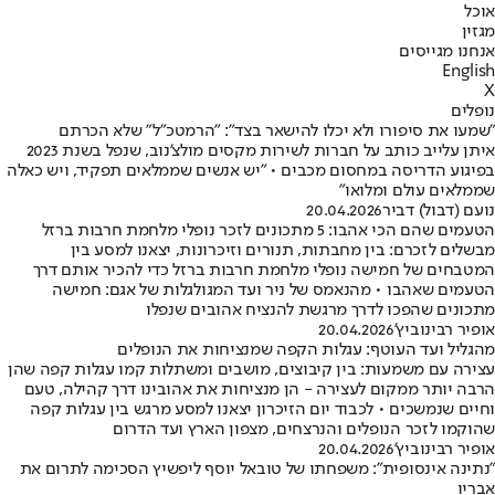
אוכל
מגזין
אנחנו מגייסים
English
X
נופלים
"שמעו את סיפורו ולא יכלו להישאר בצד": "הרמטכ"ל" שלא הכרתם
איתן עלייב כותב על חברות לשירות מקסים מולצ'נוב, שנפל בשנת 2023
בפיגוע הדריסה במחסום מכבים • "יש אנשים שממלאים תפקיד, ויש כאלה
שממלאים עולם ומלואו"
נועם (דבול) דביר
20.04.2026
הטעמים שהם הכי אהבו: 5 מתכונים לזכר נופלי מלחמת חרבות ברזל
מבשלים לזכרם: בין מחבתות, תנורים וזיכרונות, יצאנו למסע בין
המטבחים של חמישה נופלי מלחמת חרבות ברזל כדי להכיר אותם דרך
הטעמים שאהבו • מהנאמס של ניר ועד המגולגלות של אגם: חמישה
מתכונים שהפכו לדרך מרגשת להנציח אהובים שנפלו
אופיר רבינוביץ'
20.04.2026
מהגליל ועד העוטף: עגלות הקפה שמנציחות את הנופלים
עצירה עם משמעות: בין קיבוצים, מושבים ומשתלות קמו עגלות קפה שהן
הרבה יותר ממקום לעצירה - הן מנציחות את אהובינו דרך קהילה, טעם
וחיים שנמשכים • לכבוד יום הזיכרון יצאנו למסע מרגש בין עגלות קפה
שהוקמו לזכר הנופלים והנרצחים, מצפון הארץ ועד הדרום
אופיר רבינוביץ'
20.04.2026
"נתינה אינסופית": משפחתו של טובאל יוסף ליפשיץ הסכימה לתרום את
אבריו