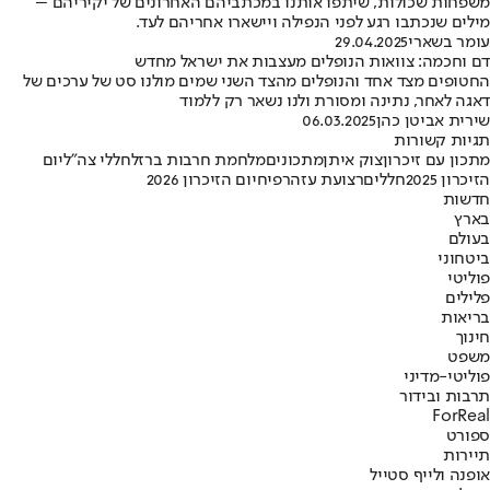
משפחות שכולות, שיתפו אותנו במכתביהם האחרונים של יקיריהם –
מילים שנכתבו רגע לפני הנפילה ויישארו אחריהם לעד.
עומר בשארי
29.04.2025
דם וחכמה: צוואות הנופלים מעצבות את ישראל מחדש
החטופים מצד אחד והנופלים מהצד השני שמים מולנו סט של ערכים של
דאגה לאחר, נתינה ומסורת ולנו נשאר רק ללמוד
שירית אביטן כהן
06.03.2025
תגיות קשורות
מתכון עם זיכרון
צוק איתן
מתכונים
מלחמת חרבות ברזל
חללי צה"ל
יום
הזיכרון 2025
חללים
רצועת עזה
רפיח
יום הזיכרון 2026
חדשות
בארץ
בעולם
ביטחוני
פוליטי
פלילים
בריאות
חינוך
משפט
פוליטי-מדיני
תרבות ובידור
ForReal
ספורט
תיירות
אופנה ולייף סטייל