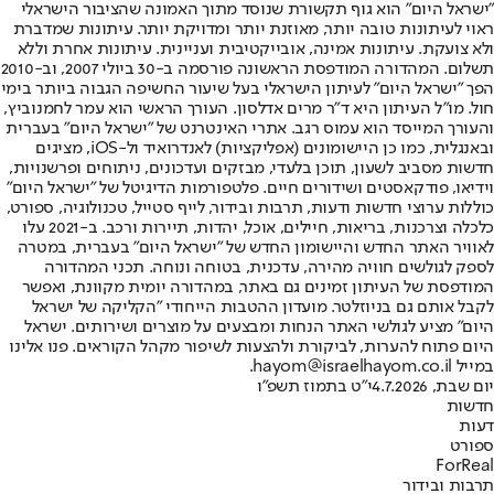
"ישראל היום" הוא גוף תקשורת שנוסד מתוך האמונה שהציבור הישראלי
ראוי לעיתונות טובה יותר, מאוזנת יותר ומדויקת יותר. עיתונות שמדברת
ולא צועקת. עיתונות אמינה, אובייקטיבית ועניינית. עיתונות אחרת וללא
תשלום. המהדורה המודפסת הראשונה פורסמה ב-30 ביולי 2007, וב-2010
הפך "ישראל היום" לעיתון הישראלי בעל שיעור החשיפה הגבוה ביותר בימי
חול. מו"ל העיתון היא ד"ר מרים אדלסון. העורך הראשי הוא עמר לחמנוביץ,
והעורך המייסד הוא עמוס רגב. אתרי האינטרנט של "ישראל היום" בעברית
ובאנגלית, כמו כן היישומונים (אפליקציות) לאנדרואיד ול-iOS, מציגים
חדשות מסביב לשעון, תוכן בלעדי, מבזקים ועדכונים, ניתוחים ופרשנויות,
וידיאו, פודקאסטים ושידורים חיים. פלטפורמות הדיגיטל של "ישראל היום"
כוללות ערוצי חדשות ודעות, תרבות ובידור, לייף סטייל, טכנולוגיה, ספורט,
כלכלה וצרכנות, בריאות, חיילים, אוכל, יהדות, תיירות ורכב. ב-2021 עלו
לאוויר האתר החדש והיישומון החדש של "ישראל היום" בעברית, במטרה
לספק לגולשים חוויה מהירה, עדכנית, בטוחה ונוחה. תכני המהדורה
המודפסת של העיתון זמינים גם באתר, במהדורה יומית מקוונת, ואפשר
לקבל אותם גם בניוזלטר. מועדון ההטבות הייחודי "הקליקה של ישראל
היום" מציע לגולשי האתר הנחות ומבצעים על מוצרים ושירותים. ישראל
היום פתוח להערות, לביקורת ולהצעות לשיפור מקהל הקוראים. פנו אלינו
במייל hayom@israelhayom.co.il.
יום שבת, 4.7.2026
י"ט בתמוז תשפ"ו
חדשות
דעות
ספורט
ForReal
תרבות ובידור