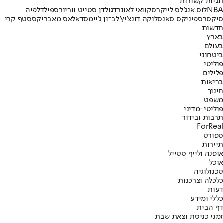
תגיות קשורות
NBA
לוס אנג'לס לייקרס
קוואי לאונרד
גולדן סטייט ווריורס
פילדלפיה
סיקסרס
פיניקס סאנס
לוקה דונצ'יץ'
לברון ג'יימס
דאלאס מאבריקס
סטף קרי
חדשות
בארץ
בעולם
ביטחוני
פוליטי
פלילים
בריאות
חינוך
משפט
פוליטי-מדיני
תרבות ובידור
ForReal
ספורט
תיירות
אופנה ולייף סטייל
אוכל
טכנולוגיה
כלכלה וצרכנות
דעות
כללי ומידע
דף הבית
זמני כניסת וצאת שבת