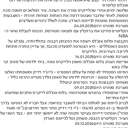
"הלוזר הסדרתי" קבע שיא NBA מביך ולקח איתו את התקוות של לוס
אנג'לס קליפרס
שלושה ימים אחרי שהלייקרס גמרה את העונה, עיר המלאכים חטפה מכה
נוספת, לאחר שדנבר נאגטס דרסה את האחות הפחות זוהרת • האצבעות
המאשימות מופנות לג'יימס הארדן, שזכה לשלל כינויים מעליבים
מערכת ספורט היום
04.05.2025
הקליפרס פירקו את ברוקלין עם תוצאה מטורפת, ונכנסו לטבלת שיאי ה-
NBA
הקבוצה מלוס אנג'לס רשמה את הניצחון הגבוה בתולדותיה, 67:126 על
הנטס האומללים • היא הצטרפה למועדון מכובד, אך עדיין נותרה מתחת
ליריבה העירונית, הלייקרס
מערכת ספורט היום
16.01.2025
שריפת הענק בלוס אנג'לס: מאמן הלייקרס פונה, בית ילדותו של סטיב קר
עלה באש
הסיוט המפחיד לא פסח על עולם הספורט • ג'יי.ג'יי רדיק ומשפחתו נאלצו
להימלט על נפשם • זכרונות ילדותו של מאמן גולדן סטייט נהרסו כליל •
משחקי הקבוצות בעיר הסרטים יבוטלו?
מערכת ספורט היום
09.01.2025
אחרי שהפסידו בהפרש אסטרונומי, בלוס אנג'לס לייקרס מחכים שמישהו
ייקח אחריות
לברון ג'יימס שב לאולמו הביתי לשעבר במיאמי, אבל חבריו לא הופיעו בדרך
להפסד ב-41 הפרש, 134:93 • ג'יי ג'יי רדיק נותר חסר תירוצים ("זה מאוד
מוזר") ואנתוני דייויס בעיקר מקווה שזה לא יימשך יותר זמן • בצד השני של
העיר: הקליפרס הובסו, משחק נפל לג'יימס הארדן
מערכת ספורט היום
05.12.2024