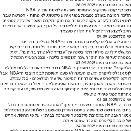
מערכת ספורט היום
28.09.2025
כשכסף קונה שתיקה: החשיפה שעשויה לשנות את ה-NBA
הליגה הטובה בעולם נמצאת בפני אירוע טקטוני, לא פחות • הפרשה שבה
לוס אנג'לס קליפרס עקפה לכאורה את חוקי תקרת השכר עלולה להסתיים
גם בעונשי מאסר • עם עשרות מיליארדים על הכף, הקומישינר אדם סילבר
חייב למצוא דרך להציל את הליגה מעצמה
שי גולדן
09.09.2025
דיווח: לוס אנג'לס קליפרס הונתה את ה-NBA במיליוני דולרים
העיתונאי פבלו טורה חשף כי קוואי לנארד חתום על חוזה בחברת קש
המשלמת לו 28 מיליון דולר בשנה על "עבודה ללא צורך בהופעה", זאת
במטרה לעקוף את חוקי השכר הנוקשים בליגה • וגם: הסעיף המפליל
מערכת ספורט היום
03.09.2025
הלייקרס? הפרויקט הכי מעניין ב-NBA נבנה בצד האדום של לוס אנג'לס
לוס אנג'לס לייקרס ימשכו העונה לא מעט תשומת לב מחובבי ה־NBA, אבל
דווקא הקליפרס עשויים להיות הסיפור של עיר המלאכים • סגל עמוק,
כישרוני ומאוזן, מאמן מוערך ותנאים אופטימליים – אבל גם שאלות בריאות
וגיל מעלות שוב תהיות: האם סוף־סוף נראה ריצה מרגשת, או עוד קריסה
אחרונה לפני פירוק טוטאלי
שי גולדן
05.08.2025
כוכב ה-NBA הסתבך בשערוריית מין: "נאנסה כשהיא מחוסרת הכרה"
בתביעה חדשה שנחשפה, ג'יימס הארדן מואשם ברשלנות עקב התנהלות
אנשי האבטחה במסיבת סילבסטר שנערכה בביתו • על פי החשד, אחיינו
של כוכב הקליפרס הוא זה שאנס אותה
מערכת ספורט היום
24.06.2025