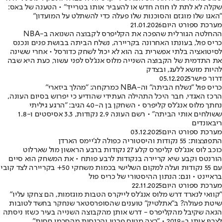
שקלה לא לתת לו חוזה חדש או להעביר אותו בטרייד" • הטענה של באס:
"האגו שלו מוגזם והסוכנות שלו פעלה כדי להשתלט על המועדון"
מערכת ספורט היום
21.01.2026
ההחלטה הגורלית שהפכה את הקליפרס לקבוצה השנואה ב-NBA
כריס פול, בעונתו האחרונה בקריירה, נשלח הביתה בבושת פנים ונכנס
לסיטואציה בלתי אפשרית בה הוא לא יכול לשחק כדורסל • אחרי ששינה
את התדמית של הקבוצה השנייה מלוס אנג'לס לפני עשור, כעת היא שבה
להיות מושא ללעג, ובצדק
דרור פישר
05.12.2025
כריס פול "נשלח הביתה" וה-NBA כמרקחה: "מהלך ביזארי"
הרכז האגדי, חבר היכל התהילה העתידי שהודיע כי יפרוש בסיום העונה,
נחתך מלוס אנג'לס קליפרס • השחקן בן ה-40 הגיב: "הרגע גיליתי
ששולחים אותי הביתה" • רשם העונה 2.9 נקודות, 3.3 אסיסטים ו-1.8
ריבאונדים
מערכת ספורט היום
03.12.2025
התפוצצות: 55 נקודות והיסטוריה כפולה לג'יימס הארדן
כוכב לוס אנג'לס קליפרס קלע 27 נקודות ברבע הראשון מול שארלוט
הורנטס וקבע שיא קריירה בנקודות לרבע פותח • את המשחק הוא סיים
עם 55 נקודות ועלה למקום השלישי בכמות משחקי 50+ בקריירה לצד קובי
בראיינט • וגם: הנתון ההיסטורי של כריס פול
מערכת ספורט היום
22.11.2025
"קוואי לנארד דרש מלוס אנג'לס לייקרס הטבות מוגזמות, הם צחקו עליו"
שיטת פעולה? ב"אתלטיק" טוענים שהסופרסטאר שנחקר בחשד לטובות
הנאה שקיבל מהקליפרס - דרש אותן מהקבוצה השנייה בעיר כשזו ניסתה
לצרף אותו ב-2019 • "רצה מטוס פרטי והכנסות מהסכמי חסות"