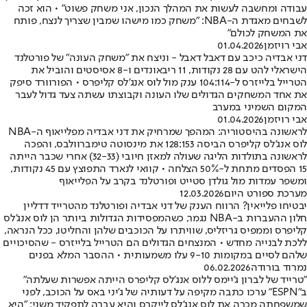
עבודה ומחשבה לעשות את המהלך הנכון, אני משחק פשוט" • הוא זכה
לשבחים מאגדת ה-NBA: "משחק כמו מישהו שמבין שצריך לנצח, פותח
את המשחק לכולם"
אבי רויזמן
01.04.2026
דני אבדיה כיכב עם דאבל דאבל - וניצח את "משחק העונה" של פורטלנד
הישראלי להט עם 28 נקודות, 11 ריבאונדים ו-8 אסיסטים והוביל את
הטרייל בלייזרס ל-104:114 ענק מול לוס אנג'לס קליפרס • הפורוורד סיפק
את אחד המשחקים הגדולים שלו העונה וקבוצתו עשתה צעד גדול לעבר
המקום השמיני במערב
אבי רויזמן
01.04.2026
לראשונה בהיסטוריה: המהפך שמרחיק את דני אבדיה מפלייאוף ה-NBA
לוס אנג'לס קליפרס הביסה 128:153 את מינסוטה טימברוולבס, והפכה
לראשונה בתולדות הליגה שעולה למאזן חיובי (32-33) אחרי שכבר הייתה
15 הפסדים מתחת ל-50% הצלחה • קוואי לנארד התפוצץ עם 45 נקודות,
ומשפר עמדות מול גולדן סטייט ופורטלנד בקרב על הפלייאוף
מערכת ספורט היום
12.03.2026
יבטיחו פלייאין? הרווח הענק של דני אבדיה ופורטלנד מהטרייד דדליין
חלון ההעברות ב-NBA נגמר, כשהמפסידות הגדולות ביותר הן לוס אנג'לס
קליפרס וממפיס גריזליס, שוויתרו על הכוכבים שלהן והחליטו, ככל הנראה,
ללכת לבנייה מחדש • המנצחים הגדולים הם הטרייל בלייזרס - שהסיכויים
שלהם לסיים במקומות 9-10 עלו משמעותית • ההסבר המלא בפנים
נמרוד בורודה
06.02.2026
"טרייד של לברון ג'יימס ללוס אנג'לס קליפרס הייתה אפשרות שעלתה"
ב"ESPN" ערכו כתבה מקיפה על דעותיה של ג'יני באס על הכוכב, לפני
שמשפחתה מכרה את לוס אנג'לס לייקרס והיא עברה לתפקיד משני: "היא