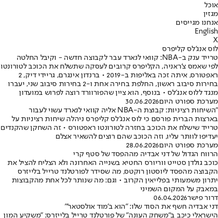
אוכל
מגזין
אנחנו מגייסים
English
X
לוס אנג'לס קליפרס
טרייד ענק ב-NBA: קוואי לנארד עבר לקבוצה חדשה - וקיבל החלטה
לפי שאמס צ'ראניה, הקליפרס קרובים לעסקה שתשלח את הכוכב לטורונטו
ראפטורס, איתה זכה באליפות ב-2019 • ברנדון אינגרם, גריידי דיק, 2
בחירות סיבוב ראשון, החלפת בחירה אחת ו-2 בחירות סיבוב שני, יעברו
מנגד ללוס אנג'לס • בנוסף, הוא ציין שהפורוורד רוצה לפרוש במועדון
מערכת ספורט היום
30.06.2026
"השיחות רציניות: קבוצת ה-NBA אליה קוואי לנארד עשוי לעבור
בארצות הברית פורסם כי לוס אנג'לס קליפרס ניהלה שיחות רציניות על
טרייד שישלח את הכוכב בחזרה לטורונטו ראפטורס • זה השחקן שהקנדים
יעדיפו לוותר עליו, וזה הכוכב שהם רוצים להשאיר אצלם
מערכת ספורט היום
28.06.2026
הרווח הגדול של דני אבדיה מההפסד של סטף קרי
כוכב גולדן סטייט ווריורס החטיא בשנייה האחרונה ולא הצליח להציל את
הקבוצה מהפסד ליוסטון רוקטס, מה שסידר לפורטלנד טרייל בלייזרס
יתרון משמעותי בפלייאין הקרוב • וגם: מה שנותר לכל אחת מהקבוצות
במאבק על המקום השמיני
דרור פישר
06.04.2026
דני אבדיה חשף את הסוד שלו: "הוא ב'מוד אולסטאר'"
הישראלי כיכב ב"משחק העונה" של פורטלנד טרייל בלייזרס: "משקיע המון