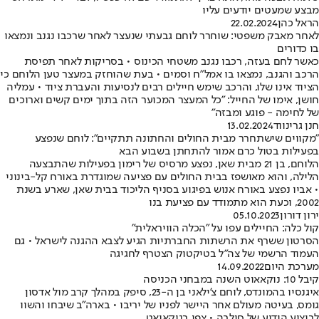
מבצע שמעטים יודעים עליו
הראל כהן
22.02.2024
לאחר מאבק משפטי: שוחרר לוחם גבעתי שנעצר לאחר שרכבו נגנב ונמצאו
בו כדורים
כאשר לחם בעזה, רכבו נגנב משטחי הכינוס • בסריקות לאחר תפיסת
הרכב והגנב, נמצאו בו אמל"ח וסמים • בעת שהוחזק במעצר טען הלוחם כי
הציוד אינו שלו, והרכב שימש חיילים רבים לנסיעות והעברת ציוד • עמליה
חושן, אימו של החייל: "כל המעצר המכוער הזה בתוך ימים קשים וארוכים
של לחימה - פוגע ומבזה"
חנן גרינווד
13.02.2024
"מקווים שישתחרר מבית החולים והחתונה תתקיים": לוחם שנפצע
בפעילות בטול כרם אמור להתחתן בשבוע הבא
הלוחם, בן 21 מבית שאן, נפצע מרסיס של רימון בפעילות שהתבצעה
הלילה, והוא מאושפז בבית החולים עם פציעה שמוגדרת באורח קל-בינוני
• אביו נפצע באורח אנוש בפיגוע בסניף הליכוד בבית שאן, שארע בשנת
2002, וכעת הוא מתמודד עם פציעת בנו
ירון דורון
05.10.2023
קול כלה: החיילים עפו על "הכלה הוויראלית"
הסרטון ששרף את הרשתות החברתיות הגיע לצבא ההגנה לישראל • גם
העמוד הרשמי של צה"ל בטיקטוק הצטרף לחגיגה
מערכת היום
14.09.2022
קיבל 10: נוקאאוט השנה במבחני הכניסה
איגנסיו בהמונדס, לוחם צ'ילאני בן ה-23, סיפק במהלך קרב מול אדסון
גומס, בעיטה מעולם אחר היישר לפניו של יריבו • בארה"ב שיבחו והשוו
לביצוע הידוע של סילבה • צפו בנוקאואט