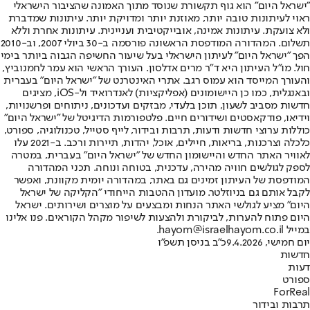
"ישראל היום" הוא גוף תקשורת שנוסד מתוך האמונה שהציבור הישראלי
ראוי לעיתונות טובה יותר, מאוזנת יותר ומדויקת יותר. עיתונות שמדברת
ולא צועקת. עיתונות אמינה, אובייקטיבית ועניינית. עיתונות אחרת וללא
תשלום. המהדורה המודפסת הראשונה פורסמה ב-30 ביולי 2007, וב-2010
הפך "ישראל היום" לעיתון הישראלי בעל שיעור החשיפה הגבוה ביותר בימי
חול. מו"ל העיתון היא ד"ר מרים אדלסון. העורך הראשי הוא עמר לחמנוביץ,
והעורך המייסד הוא עמוס רגב. אתרי האינטרנט של "ישראל היום" בעברית
ובאנגלית, כמו כן היישומונים (אפליקציות) לאנדרואיד ול-iOS, מציגים
חדשות מסביב לשעון, תוכן בלעדי, מבזקים ועדכונים, ניתוחים ופרשנויות,
וידיאו, פודקאסטים ושידורים חיים. פלטפורמות הדיגיטל של "ישראל היום"
כוללות ערוצי חדשות ודעות, תרבות ובידור, לייף סטייל, טכנולוגיה, ספורט,
כלכלה וצרכנות, בריאות, חיילים, אוכל, יהדות, תיירות ורכב. ב-2021 עלו
לאוויר האתר החדש והיישומון החדש של "ישראל היום" בעברית, במטרה
לספק לגולשים חוויה מהירה, עדכנית, בטוחה ונוחה. תכני המהדורה
המודפסת של העיתון זמינים גם באתר, במהדורה יומית מקוונת, ואפשר
לקבל אותם גם בניוזלטר. מועדון ההטבות הייחודי "הקליקה של ישראל
היום" מציע לגולשי האתר הנחות ומבצעים על מוצרים ושירותים. ישראל
היום פתוח להערות, לביקורת ולהצעות לשיפור מקהל הקוראים. פנו אלינו
במייל hayom@israelhayom.co.il.
יום חמישי, 9.4.2026
כ"ב בניסן תשפ"ו
חדשות
דעות
ספורט
ForReal
תרבות ובידור