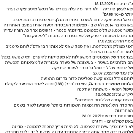
כ״נ יניב דוד
18.12.2025
יצא לעשן סיגריה - ולא חזר: מה עלה בגורלו של דניאל מיניביצקי שנעדר
יותר מ-10 שנים?
דניאל מיניביצקי, לוחם לשעבר ביחידת מגלן, יצא מביתו ברמת אביב
באוקטובר 2014 ולא שב • מצלמות האבטחה תיעדו אותו בפעם האחרונה
מושך 5,000 שקל מכספומט בדיזנגוף סנטר • 11 שנים אחר כך, הוריו עדיין
מחכים לתשובות • פרק שלישי בסדרת הכתבות "ללא עקבות"
אסף הדר
17.09.2025
״אני מצולק מהמלחמה, ואין ספק שאני לא אותו הבן אדם״: לוחם ס' מגיב
לסערת ׳המטבח המנצח'
בצד אחד של המאזניים המשקולות לא מפסיקות להיערם, ומי שנושא בנטל
הם הלוחמים בשטח • בעיצומה של סערה ציבורית על מציאותם הנפשית
של לוחמי צה״ל - סמל ס׳ בוחר לשבור שתיקה
כ״נ ענר שרן
23.07.2025
לוחם צה"ל נפצע קשה מפליטת כדור בדרום הרצועה
הלוחם שמשרת בגדוד 74, עוצבת ׳ברק׳ (188) פונה לאחר הפציעה לקבלת
טיפול רפואי • משפחתו עודכנה
לילך שובל
30.05.2025
רוצים קסדה של לוחם מספרטה?
הקסדה היא 'אחת הדוגמאות השמורות ביותר' שהגיעו לשוק בשנים
האחרונות
סוכנויות הידיעות
26.01.2025
באנו למילואים - וחזרנו
לא היית צריך שיתירו לפרסום, לא היית צריך לחכות לתמונה • מדינה
שלמה תבכה מחר, אתה צריך להתמודד עם זה עכשיו, לבד • לידי מתרחש