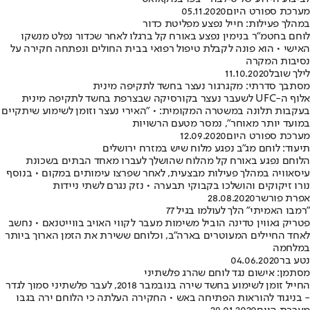
מערכת ספורט היום
05.11.2020
במהלך פעילות: חייל נפצע מפליטת כדור
לוחם בחטמ"ר בנימין נפצע באורח קל ברגלו לאחר שכדור נפלט מנשקו
האישי • הוא פונה לקבלת טיפול רפואי בבית החולים ונפתחה חקירה על
נסיבות המקרה
לילך שובל
11.10.2020
מסתבך סדרתי: מקגרגור נעצר בחשד לתקיפה מינית
אלוף ה-UFC לשעבר נעצר בקורסיקה שבצרפת בחשד לתקיפה מינית
בעקבות תלונה במשטרה המקומית: • "האירי נעצר וזומן לשימוע שיתקיים
במועד יותר מאוחר", נמסר מטעם הרשויות
מערכת ספורט היום
12.09.2020
תיעוד: לוחם מג"ב נפגע מלוח שיש במזרח ירושלים
הלוחם נפגע באורח קל מהלוח שהושלך לעברו מאחד הבתים בשכונת
עיסאוויה במהלך פעילות מבצעית, לאחר שפרצו עימותים במקום • בנוסף
נורו זיקוקים והושלכו בקבוקי תבערה • נזק נגרם לשתי ניידות
אפרת פורשר
28.08.2020
"רמבו האמיתי" הלך לעולמו בגיל 77
פטריק גאווין טדינה הוביל משימות מעבר לקווי האויב בווייטנאם • נחשב
לאחד החיילים המעוטרים בארה"ב, וכלוחם ששירת את הזמן הארוך ביותר
במלחמה
נטע בר
04.06.2020
מסתמן: אישום נגד לוחם שהרג פלשתיני
החייל זומן לשימוע בחשד שירה בנובמבר 2018, לעבר פלשתיני סמוך לגדר
- בניגוד להוראות הפתיחה באש • החקירה העלתה כי הלוחם ירה בגבו