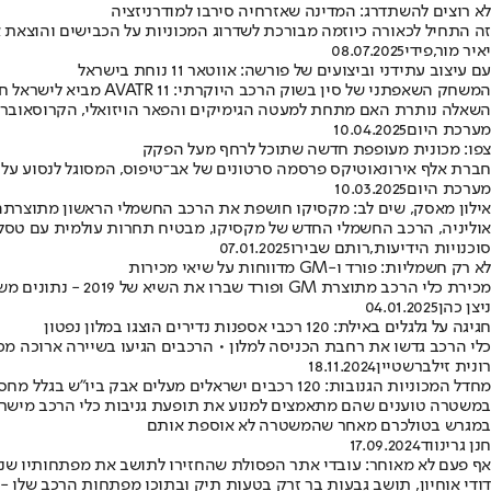
לא רוצים להשתדרג: המדינה שאזרחיה סירבו למודרניזציה
זה התחיל לכאורה כיוזמה מבורכת לשדרוג המכוניות על הכבישים והוצאת 
יאיר מור
,
פידי
08.07.2025
עם עיצוב עתידני וביצועים של פורשה: אווטאר 11 נוחת בישראל
המשחק השאפתני של סי
השאלה נותרת האם מתחת למעטה הגימיקים והפאר הויזואלי, הקרוסאובר
מערכת היום
10.04.2025
צפו: מכונית מעופפת חדשה שתוכל לרחף מעל הפקק
חברת אלף אירונאוטיקס פרסמה סרטונים של אב־טיפוס, המסוגל לנסוע על 
מערכת היום
10.03.2025
אילון מאסק, שים לב: מקסיקו חושפת את הרכב החשמלי הראשון מתוצרתה
אוליניה, הרכב החשמלי החדש של מקסיקו, מבטיח תחרות עולמית עם טסלה ו-BYD, ומציע פתרון זול ונגיש לשוק 
סוכנויות הידיעות
,
רותם שבירו
07.01.2025
לא רק חשמליות: פורד ו-GM מדווחות על שיאי מכירות
מכירת כלי הרכב מתוצרת GM ופורד שברו את השיא של 2019 - נתונים משמעותיים לכלכלה האמריקנית • השוק צפוי להמשיך להציג ביצועי מכירות גבוהים, אם כי לא בסטנדרטים של 2024
ניצן כהן
04.01.2025
חגיגה על גלגלים באילת: 120 רכבי אספנות נדירים הוצגו במלון נפטון
כלי הרכב גדשו את רחבת הכניסה למלון • הרכבים הגיעו בשיירה ארוכה מכ
רונית זילברשטיין
18.11.2024
מחדל המכוניות הגנובות: 120 רכבים ישראלים מעלים אבק ביו"ש בגלל מחסור בכוח אדם
במשטרה טוענים שהם מתאמצים למנוע את תופעת גניבות כלי הרכב מישרא
במגרש בטולכרם מאחר שהמשטרה לא אוספת אותם
חנן גרינווד
17.09.2024
אף פעם לא מאוחר: עובדי אתר הפסולת שהחזירו לתושב את מפתחותיו שנז
דודי אוחיון, תושב גבעות בר זרק בטעות תיק ובתוכו מפתחות הרכב שלו