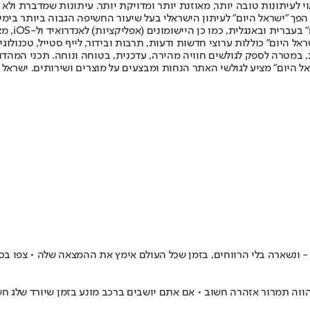
לעיתונות טובה יותר, מאוזנת יותר ומדויקת יותר. עיתונות שמדברת ולא צ
שלום. המהדורה המודפסת הראשונה פורסמה ב-30 ביולי 2007, וב-2010 הפך "ישראל היום" לעיתון הישראלי בעל שי
לחמנוביץ,
ל היום" כוללות ערוצי חדשות ודעות, תרבות ובידור, לייף סטייל, טכנולוגיה
ברית, במטרה לספק לגולשים חוויה מהירה, עדכנית, בטוחה ונוחה. תכני המה
ל היום" מציע לגולשי האתר הנחות ומבצעים על מוצרים ושירותים. ישראל 
 - ונשארה בלי הרווחים, בזמן שכל העולם אימץ את ההמצאה שלה • צפו בס
וה תמרור אזהרה חשוב • אם אתם יושבים ברכב מונע בזמן שיורד שלג ח