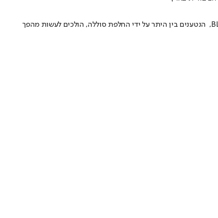
המחקר והפיתוח בישראל, הייצור בסין, ההצלחה כבר ממומשת בהולנד, בבלגיה, באנגליה ובדרום אפריקה • כלי הרכב הדו-גלגליים החשמליים של ‭ ,BLITZ‬ הנטענים בין היתר על ידי החלפת סוללה, הולכים לעשות מהפך