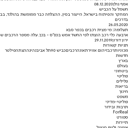
אסף גולן
08.12.2020
חשמל על הכביש
בדרכים
26.05.2020
תעלומה: מי מצית רכבים בכפר סבא
ארבעה כלי רכב הוצתו לפי החשד אמש בכפ"ס • בכך, עלה מספר הרכבים ש
ירון דורון
29.11.2019
תגיות קשורות
מכוניות
רכב
זיהום אוויר
תאונה
רכבים
כביש 90
תל אביב
נהיגה
הצתה
פילטר
חדשות
בארץ
בעולם
ביטחוני
פוליטי
פלילים
בריאות
חינוך
משפט
פוליטי-מדיני
תרבות ובידור
ForReal
ספורט
תיירות
אופנה ולייף סטייל