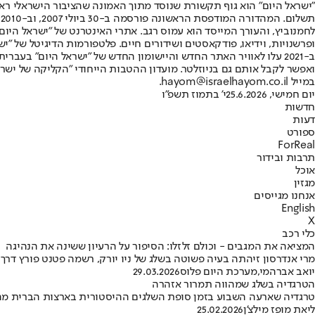
"ישראל היום" הוא גוף תקשורת שנוסד מתוך האמונה שהציבור הישראלי ראוי 
ת
ופרשנויות, וידיאו, פודקאסטים ושידורים חיים. פלטפורמות הדיגיטל של "ישרא
ב-2021 עלו לאוויר האתר החדש והיישומון החדש של "ישראל היום" בע
ואפשר לקבל אותם גם בניוזלטר. מועדון ההטבות הייחודי "הקליקה של ישרא
במייל hayom@israelhayom.co.il.
יום חמישי, 25.6.2026
י' בתמוז תשפ"ו
חדשות
דעות
ספורט
ForReal
תרבות ובידור
אוכל
מגזין
אנחנו מגייסים
English
X
כלי רכב
המציאה את המגבים - וכולם זלזלו: הסיפור על הרעיון ששינה את הנהיגה
מרי אנדרסון זיהתה בעיה פשוטה בשלג של ניו יורק, רשמה פטנט פורץ דרך
יואב אברהמי
,
מערכת היום פלוס
29.03.2026
הטרגדיה בשלג שמהווה תמרור אזהרה
טרגדיה שארעה השבוע בזמן סופת השלגים ההיסטורית בארצות הברית מהו
ליאת מופז מילצ'ן
25.02.2026