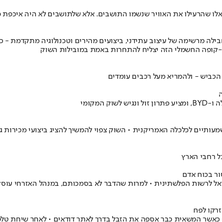
אלו שהרעילו את האוויר שנשמו התושבים. אלא שלתושבים לא היה איכפת 
ן בשוק הרכב היוקרתי: AVATR 11 מביא לישראל חבילה מרשימה של עיצוב עתידני, ביצועים מהירים 
-קופה החשמלי הזה יצליח להתחרות באמת במובילות השוק
הכביש - ולהמריא מעל רכבים עומדים
המקומי
ל רחבי הארץ
ל לרשות הפלשתינית • למרות שהדבר לא בסמכותם, במנהל האזרחי עוסקי
רקו לפח
 - כאשר המשאית כבר אספה את הזבל בדרך לאתר דודאים • לאחר שיחת טל