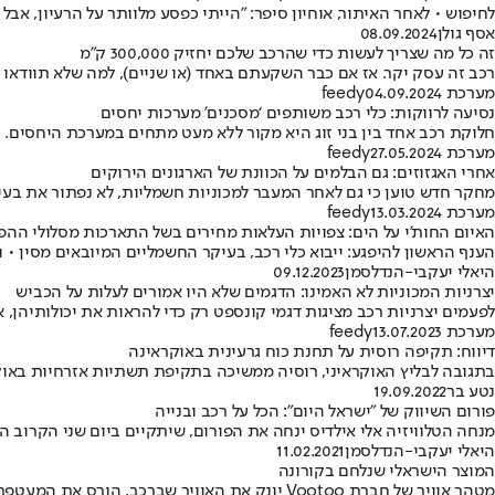
לחיפוש • לאחר האיתור, אוחיון סיפר: "הייתי כפסע מלוותר על הרעיון, אב
אסף גולן
08.09.2024
זה כל מה שצריך לעשות כדי שהרכב שלכם יחזיק 300,000 ק"מ
רכב זה עסק יקר. אז אם כבר השקעתם באחד (או שניים), למה שלא תוודאו
מערכת feedy
04.09.2024
נסיעה לרווקות: כלי רכב משותפים ‘מסכנים’ מערכות יחסים
חלוקת רכב אחד בין בני זוג היא מקור ללא מעט מתחים במערכת היחסים.
מערכת feedy
27.05.2024
אחרי האגזוזים: גם הבלמים על הכוונת של הארגונים הירוקים
מחקר חדש טוען כי גם לאחר המעבר למכוניות חשמליות, לא נפתור את בעי
מערכת feedy
13.03.2024
האיום החות'י על הים: צפויות העלאות מחירים בשל התארכות מסלולי הה
הענף הראשון להיפגע: ייבוא כלי רכב, בעיקר החשמליים המיובאים מסין •
היאלי יעקבי-הנדלסמן
09.12.2023
יצרניות המכוניות לא האמינו: הדגמים שלא היו אמורים לעלות על הכביש
לפעמים יצרניות רכב מציגות דגמי קונספט רק כדי להראות את יכולותיהן
מערכת feedy
13.07.2023
דיווח: תקיפה רוסית על תחנת כוח גרעינית באוקראינה
בתגובה לבליץ האוקראיני, רוסיה ממשיכה בתקיפת תשתיות אזרחיות באוק
נטע בר
19.09.2022
פורום השיווק של "ישראל היום": הכל על רכב ובנייה
מנחה הטלוויזיה אלי אילדיס ינחה את הפורום, שיתקיים ביום שני הקרוב החל מ-11:00 • בפורום ישוחחו על השקות בזמן הסגר, השפעת רכבים חש
היאלי יעקבי-הנדלסמן
11.02.2021
המוצר הישראלי שנלחם בקורונה
מטהר אוויר של חברת Vootoo יונק את האוויר שברכב, הורס את המעטפת החלבונית של הנגיף ומנטרלת אותו • הדבר עשוי להוות בשורה לתחבורה הציבורית בארץ