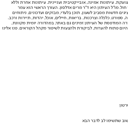
ועקת. עיתונות אמינה, אובייקטיבית ועניינית. עיתונות אחרת וללא
עור החשיפה הגבוה ביותר בימי חול. מו"ל העיתון היא ד"ר מרים אדלסון. העורך הראשי הוא עמר
 והעורך המייסד הוא עמוס רגב. אתרי האינטרנט של "ישראל היום" בעברית ובאנגלית, כמו כן היישומונים (אפליקציות) לאנדרואיד ול-iOS, מציגים חדשות מסביב לשעון, תוכן בלעדי, מבזקים ועדכונים, ניתוחים
, ספורט, כלכלה וצרכנות, בריאות, חיילים, אוכל, יהדות, תיירות ורכב.
דורה המודפסת של העיתון זמינים גם באתר, במהדורה יומית מקוונת,
היום פתוח להערות, לביקורת ולהצעות לשיפור מקהל הקוראים. פנו אלינו
רטון
שוב שתשימו לב לדבר הבא