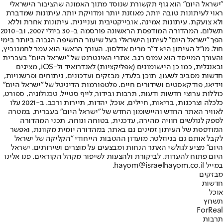
"ישראל היום" הוא גוף תקשורת שנוסד מתוך האמונה שהציבור הישראלי
ראוי לעיתונות טובה יותר, מאוזנת יותר ומדויקת יותר. עיתונות שמדברת
ולא צועקת. עיתונות אמינה, אובייקטיבית ועניינית. עיתונות אחרת וללא
תשלום. המהדורה המודפסת הראשונה פורסמה ב-30 ביולי 2007, וב-2010
הפך "ישראל היום" לעיתון הישראלי בעל שיעור החשיפה הגבוה ביותר בימי
חול. מו"ל העיתון היא ד"ר מרים אדלסון. העורך הראשי הוא עמר לחמנוביץ,
והעורך המייסד הוא עמוס רגב. אתרי האינטרנט של "ישראל היום" בעברית
ובאנגלית, כמו כן היישומונים (אפליקציות) לאנדרואיד ול-iOS, מציגים
חדשות מסביב לשעון, תוכן בלעדי, מבזקים ועדכונים, ניתוחים ופרשנויות,
וידיאו, פודקאסטים ושידורים חיים. פלטפורמות הדיגיטל של "ישראל היום"
כוללות ערוצי חדשות ודעות, תרבות ובידור, לייף סטייל, טכנולוגיה, ספורט,
כלכלה וצרכנות, בריאות, חיילים, אוכל, יהדות, תיירות ורכב. ב-2021 עלו
לאוויר האתר החדש והיישומון החדש של "ישראל היום" בעברית, במטרה
לספק לגולשים חוויה מהירה, עדכנית, בטוחה ונוחה. תכני המהדורה
המודפסת של העיתון זמינים גם באתר, במהדורה יומית מקוונת, ואפשר
לקבל אותם גם בניוזלטר. מועדון ההטבות הייחודי "הקליקה של ישראל
היום" מציע לגולשי האתר הנחות ומבצעים על מוצרים ושירותים. ישראל
היום פתוח להערות, לביקורת ולהצעות לשיפור מקהל הקוראים. פנו אלינו
במייל hayom@israelhayom.co.il.
מבזקים
חדשות
אוכל
תשחץ
ForReal
תרבות