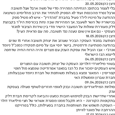
ניצן כהן
20.05.2026
בלי לעצור בכתום: הנחיתה המהירה מדי של משה ארבל אצל תשובה
ארבל נפרד מהכנסת ועוד לא הספיק להחזיר את הרכב מהליסינג כשיצאה
ההודעה על מינויו ליו"ר פעיל בחברת "מהדרין" • איש לא מטיל ספק
בכישוריו של השר לשעבר, אך המהירות שבה נחת בכורסת היו"ר בקבוצת
דלק מעוררת שאלות על המעבר הישיר מדי בין שירות הציבור למגזר
העסקי • גם אם אין שום טענה נגד תשובה, מה עם מראית העין?
ניצן כהן
18.05.2026
הפתעה במגזר העסקי: הבכיר שעוזב את יצחק תשובה אחרי 15 שנים
בהודעה מפתיעה ודרמטית, בישר יוסי אבו על סיום תפקידו כמנכ״ל ניומד
אנרג׳י • אבו הוביל את עסקת הענק עם מצרים והיה הרוח החיה שדחפה
לייצוא הגז הישראלי
ניצן כהן
04.05.2026
בשווי מיליארדי דולרים: העסקה של יצחק תשובה עם המצרים
איש העסקים ימכור את כל הגז במאגר אפרודיטה שנמצא מול חופי
קפריסין • המאגר נמצא בבעלות משותפת של חברת ניומד שבבעלותו,
חברת שברון וממשלת האי
ניצן כהן
09.04.2026
סולחת המיליארדים: תשובה ובנק לאומי חוזרים לשתף פעולה בעסקת
ענק
אחרי שדרישת הבנק למימוש חובות כמעט והביאה לקריסת חברת דלק
בתקופות הקורונה - היא תקבל ממנו מסגרת אשראי של חצי מיליארד דולר
• העסקה תשמש את השותפות בחברה בפעילותן, כולל בפרויקט
ההרחבה של מאגר לוויתן
ניצן כהן
17.02.2026