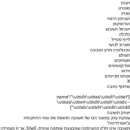
דעות
ספורט
מגזין
העיתון היומי
הורוסקופ
ישראל השבוע
כלכלה
לייף סטייל
מעריב לנוער
טכנולוגיה מדע וסביבה
העולם
משחקים
פודקאסטים
וידאו
אנחנו מגייסים
X
שיתוף כתבה
{"name":"\u05d9\u05e6\u05d7\u05e7
\u05ea\u05e9\u05d5\u05d1\u05d4 -
\u05d4\u05d9\u05d5\u05dd"}
יצחק תשובה
עסקת ענק במאגר הגז של תשובה חושפת את שווי החזקותיו
ב"אפרודיטה"
תשובה אינו חלק מהעיסקה שמבצעת שותפה אחרת, Shell, אך זו מצמידה