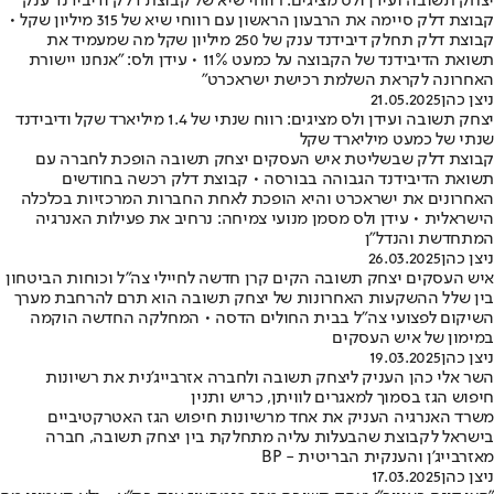
יצחק תשובה ועידן ולס מציגים: רווחי שיא של קבוצת דלק ודיבידנד ענק
קבוצת דלק סיימה את הרבעון הראשון עם רווחי שיא של 315 מיליון שקל •
קבוצת דלק תחלק דיבידנד ענק של 250 מיליון שקל מה שמעמיד את
תשואת הדיבידנד של הקבוצה על כמעט 11% • עידן ולס: "אנחנו יישורת
האחרונה לקראת השלמת רכישת ישראכרט"
ניצן כהן
21.05.2025
יצחק תשובה ועידן ולס מציגים: רווח שנתי של 1.4 מיליארד שקל ודיבידנד
שנתי של כמעט מיליארד שקל
קבוצת דלק שבשליטת איש העסקים יצחק תשובה הופכת לחברה עם
תשואת הדיבידנד הגבוהה בבורסה • קבוצת דלק רכשה בחודשים
האחרונים את ישראכרט והיא הופכת לאחת החברות המרכזיות בכלכלה
הישראלית • עידן ולס מסמן מנועי צמיחה: נרחיב את פעילות האנרגיה
המתחדשת והנדל"ן
ניצן כהן
26.03.2025
איש העסקים יצחק תשובה הקים קרן חדשה לחיילי צה"ל וכוחות הביטחון
בין שלל ההשקעות האחרונות של יצחק תשובה הוא תרם להרחבת מערך
השיקום לפצועי צה"ל בבית החולים הדסה • המחלקה החדשה הוקמה
במימון של איש העסקים
ניצן כהן
19.03.2025
השר אלי כהן העניק ליצחק תשובה ולחברה אזרבייג'נית את רשיונות
חיפוש הגז בסמוך למאגרים לוויתן, כריש ותנין
משרד האנרגיה העניק את אחד מרשיונות חיפוש הגז האטרקטיביים
בישראל לקבוצת שהבעלות עליה מתחלקת בין יצחק תשובה, חברה
מאזרבייג'ן והענקית הבריטית - BP
ניצן כהן
17.03.2025