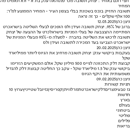
"חצי דונם באוויר": יצחק תשובה מכר פנטהאוז ענק בת"א - ולא תאמינו מה
המחיר
תשובה החזיק בנכס בשכונת בבלי בצפון העיר • המחיר הממוצע למ"ר:
100 אלף שקלים • כך זה נראה
ניצן כהן
12.03.2025
ברוב של 95%, יצחק תשובה ועידן ולס הופכים לבעלי השליטה בישראכרט
הסתיימה ההצצבעה של בעלי המניות בישראלכרט על ההצעה של יצחק
תשובה לרכוש את השליטה בחברה • למעלה מ-95% מבעלי המניות של
ישראכרט הצביעו בעד המכירה לתשובה ועידן ולס
ניצן כהן
20.02.2025
בעקבות ביקושי ענק: יצחק תשובה מרחיב את הגיוס ליותר ממיליארד
שקל
קבוצת דלק התכוונה לגייס 500 מיליון שקל, אולם המשקיעים הזרימו
ביקושי ענק של 1.5 מיליארד שקל • עקב כך החליטה קבוצת דלק להגדיל
משמעותית את היקף הגיוס
ניצן כהן
09.02.2025
תגיות קשורות
גז טבעי
מצרים
דלק
ישראכרט
תמר
לוויתן
קפריסין
גז
יובל שטייניץ
ערוץ 10
חדשות
בארץ
בעולם
ביטחוני
פוליטי
פלילים
בריאות