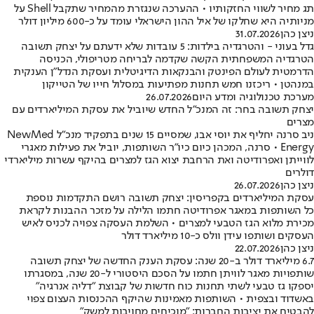
תג מחיר לשווי החזקותיו • ההערכה שנגזרת מהמחיר שתקבל Shell על
מניותיה היא שחלקו של איל ההון הישראלי עומד על כ-600 מיליון דולר
ניצן כהן
31.07.2026
גדל בעוני - והטרגדיה בילדות: 5 עובדות שלא ידעתם על יצחק תשובה
הטרגדיה המשפחתית הקשה שקדמה לבריחה מטריפולי, הכניסה
הדרמטית לעולם הפינטק והבנקאות הדיגיטלית ועסקת הנדל"ן הענקית
במנהטן • ריכזנו חמש תחנות מפתיעות במסלול חייו של הטייקון
מערכת טכנולוגיה ומדע היום
26.07.2026
יצחק תשובה בחר: זה המנכ"ל החדש שיוביל את עסקת המיליארדים עם
מצרים
ניב סרנה יחליף את יוסי אבו, שמסיים 15 שנים בתפקיד מנכ"ל NewMed
Energy • סרנה, המכהן כיום כיו"ר השותפות, יוביל את פעילות מאגרי
לווייתן ואפרודיטה ואת הרחבת יצוא הגז למצרים בהיקף עשרות מיליארדי
דולרים
ניצן כהן
26.07.2026
עסקת המיליארדים בקפריסין: יצחק תשובה רושם התקדמות נוספת
כל השותפות במאגר אפרודיטה חתמו הלילה על מזכר ההבנות לקראת
מכירת מלוא הגז הטבעי למצרים • השלמת העסקה צפויה לכניס לאיש
העסקים ושותפו עידן וולס כ-10 מיליארד דולר
ניצן כהן
22.07.2026
6.7 מיליארד דולר ב-20 שנה: עסקת הענק החדשה של יצחק תשובה
שותפויות מאגר לוויתן חתמו על הסכם היסטורי ל-20 שנה, במסגרתו
יספקו גז טבעי לשתי תחנות כוח חדשות של קבוצת "דליה אנרגיה"
באשדוד ובצפית • השותפות מאמינות שהיקף ההכנסות העצום צפוי
להבטיח את יציבות החברות: "מוכיחים מחויבות למשק"