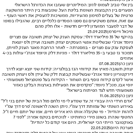
בין אלי טביב לעמוס לוזון: המיליונרים שעזבו את הכדורגל הישראלי
הפערים בין הקבוצות השונות בליגת העל, שנובעות בין היתר מהשקעה
פרטית של בעלים למימון מהעיריות, ממשיכות להעסיק את ראשי הענף •
עם זאת, אותם משקיעים גם ספגו הפסדים כלכליים רבים, שהובילו בסופו
של דבר למעבר המועדון לידיים חדשות • אלו חלק מהם
מיכאל וייסרמן
23.09.2025
בהיקף של 35 מיליארד דולר: עסקת הענק של יצחק תשובה עם מצרים
ניומד אנרג׳י שבשליטת אנשי העסקים יצחק תשובה ועידן ולס יוצאת
לעסקת ענק עם מצרים • במסגרתה - לאחר הרחבת מאגר הענק לוויתן,
תמכור גז טבעי ב-35 מיליארד דולר • מניות דלק וניומד אנרג׳י עולות בכ-4
אחוזים
ניצן כהן
07.08.2025
יצחק תשובה מאיץ את קידוחי הגז בבולגריה: קידוח שני יוצא יוצא לדרך
דירקטוריון ניומד אנרג'י שבשליטת קבוצת דלק של עידן ולס ויצחק תשובה
אישר לקדם קידוח נוסף בים השחור • הקידוח בעל פוטנציאל משמעותי •
יוסי אבו, מנכ"ל ניומד: "מקדמים את הפעילות בארצות הבלקן כאזור
משמעותי חדש לצד הפיתוח בישראל"
ניצן כהן
11.06.2025
"אדם חרדי היה עבורי זר, עד שנודע לי מי נלחם מול הבית של יותם בני ז"ל"
באירוע השנתי של עמותת דרך עמ"י, ניתן השנה לראשונה 'פרס דרך עמ"י
לזהות יהודית' • מי שקיבלה אותו היא איריס חיים, אמו של יותם חיים ז"ל,
החטוף שנהרג בשוגג מירי כוחותינו • לנוכחים בטקס אמרה: "לפני 7
באוקטובר הייתי הכי ישראלית, היום אני קודם כל יהודית"
מערכת היום
22.05.2025