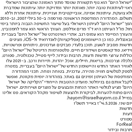
"ישראל היום" הוא גוף תקשורת שנוסד מתוך האמונה שהציבור הישראלי
ראוי לעיתונות טובה יותר, מאוזנת יותר ומדויקת יותר. עיתונות שמדברת
ולא צועקת. עיתונות אמינה, אובייקטיבית ועניינית. עיתונות אחרת וללא
תשלום. המהדורה המודפסת הראשונה פורסמה ב-30 ביולי 2007, וב-2010
הפך "ישראל היום" לעיתון הישראלי בעל שיעור החשיפה הגבוה ביותר בימי
חול. מו"ל העיתון היא ד"ר מרים אדלסון. העורך הראשי הוא עמר לחמנוביץ,
והעורך המייסד הוא עמוס רגב. אתרי האינטרנט של "ישראל היום" בעברית
ובאנגלית, כמו כן היישומונים (אפליקציות) לאנדרואיד ול-iOS, מציגים
חדשות מסביב לשעון, תוכן בלעדי, מבזקים ועדכונים, ניתוחים ופרשנויות,
וידיאו, פודקאסטים ושידורים חיים. פלטפורמות הדיגיטל של "ישראל היום"
כוללות ערוצי חדשות ודעות, תרבות ובידור, לייף סטייל, טכנולוגיה, ספורט,
כלכלה וצרכנות, בריאות, חיילים, אוכל, יהדות, תיירות ורכב. ב-2021 עלו
לאוויר האתר החדש והיישומון החדש של "ישראל היום" בעברית, במטרה
לספק לגולשים חוויה מהירה, עדכנית, בטוחה ונוחה. תכני המהדורה
המודפסת של העיתון זמינים גם באתר, במהדורה יומית מקוונת, ואפשר
לקבל אותם גם בניוזלטר. מועדון ההטבות הייחודי "הקליקה של ישראל
היום" מציע לגולשי האתר הנחות ומבצעים על מוצרים ושירותים. ישראל
היום פתוח להערות, לביקורת ולהצעות לשיפור מקהל הקוראים. פנו אלינו
במייל hayom@israelhayom.co.il.
יום שני, 4.5.2026
י"ז באייר תשפ"ו
חדשות
דעות
ספורט
ForReal
תרבות ובידור