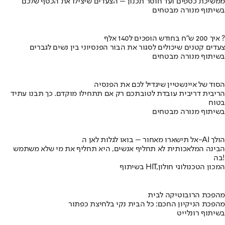
ממשיכת כספים ועד חוסר תכנון – הצעדים שיצילו את הכסף שלכם
בשיתוף מנורה מבטחים
איך 200 ש"ח בחודש הופכים ל140 אלף ?
צעדים קטנים שיכולים לסגור את הבור הפנסיוני בין נשים לגברים
בשיתוף מנורה מבטחים
הסוד של איינשטיין שיגדיל לכם את הפנסיה
הריבית דריבית עובדת לטובתכם רק אם תתחילו מוקדם. כך תבנו עתיד
בטוח
בשיתוף מנורה מבטחים
אל תישארו מאחור – בואו לגלות לאן ה-AI הולך
הבינה המלאכותית לא תחליף אנשים, היא תחליף את מי שלא משתמש
בה!
בשיתוף HIT,המכון הטכנולוגי חולון
מהפכת הרובוטיקה לבית
מהפכת הניקיון החכם: כל הבית נקי בלחיצת כפתור
בשיתוף רונלייט