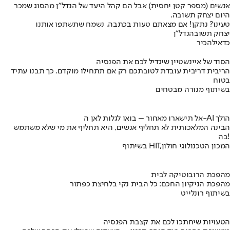
אנשים (מספר קטן יחסית) אבל הם קהל היעד של הנדל"ן מהסוג שמכר
היום יצחק תשובה.
טעינו? נתקן! אם מצאתם טעות בכתבה, נשמח שתשתפו אותנו
יצחק תשובה
נדל"ן
כדאי
להכיר
הסוד של איינשטיין שיגדיל לכם את הפנסיה
הריבית דריבית עובדת לטובתכם רק אם תתחילו מוקדם. כך תבנו עתיד
בטוח
בשיתוף מנורה מבטחים
אל תישארו מאחור – בואו לגלות לאן ה-AI הולך
הבינה המלאכותית לא תחליף אנשים, היא תחליף את מי שלא משתמש
בה!
בשיתוף HIT,המכון הטכנולוגי חולון
מהפכת הרובוטיקה לבית
מהפכת הניקיון החכם: כל הבית נקי בלחיצת כפתור
בשיתוף רונלייט
הטעויות שיחתכו לכם את קצבת הפנסיה