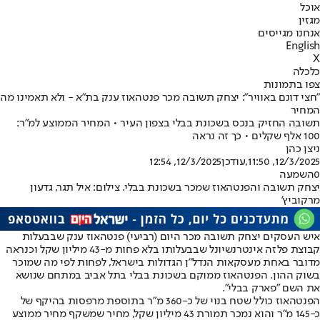
אוכל
מגזין
אנחנו מגייסים
English
X
כלכלה
צפו בתמונות
"חצי דונם באוויר": יצחק תשובה מכר פנטהאוז ענק בת"א - ולא תאמינו מה
המחיר
תשובה החזיק בנכס בשכונת בבלי בצפון העיר • המחיר הממוצע למ"ר:
100 אלף שקלים • כך זה נראה
ניצן כהן
12/3/2025, 11:50
,עודכן
12/3/2025, 12:54
0
השמעה
יצחק תשובה והפנטהאוז שמכר בשכונת בבלי. צילום: איל תגר, גדעון
מרקוביץ'
איש העסקים יצחק תשובה מכר היום (רביעי) פנטהאוז ענק שבבעלות
קבוצת פלזה אינטרנשיונל שבבעלותו בלא פחות מ-43 מיליון שקל וכנראה
מדובר באחת מעסקאות הנדל"ן הגדולות בישראל, לפחות לפי מה שמוכר
בשוק ההון. הפנטהאוז ממוקם בשכונת בבלי בתל אביב במתחם שנושא
את השם "פארק בבלי".
הפנטהאוז כולל שטח בנוי של כ-360 מ״ר בתוספת מרפסות בהיקף של
כ-145 מ״ר והוא נמכר תמורת 43 מיליון שקל, מחיר שמשקף מחיר ממוצע