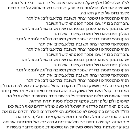
למ״ר של כ-100 אלף שקל. הפנטהאוז עוצב על ידי האדריכלית גל נאור,
שעיצבה את מלון הפלאזה בניו יורק, שנרכש בשנת 2004 על ידי קבוצת
אלעד גרופ של יצחק תשובה.
הנוף מהפנטהאוז שמכר יצחק תשובה בת"א,צילום: איל תגר
הבריכה בבניין שבו נמכר הפנטהאוז של תשובה,
יש גם מזנון מפואר כמובן בפנטהאוז של תשובה,צילום: איל תגר
הסלון בפנטהאוז של תשובה,צילום: איל תגר
הנוף מהמרפסת בדירה שמכר יצחק תשובה בת"א,צילום: איל תגר
הפנטהאוז שמכר יצחק תשובה בת"א,צילום: איל תגר
הנוף מהפנטהאוז שמכר יצחק תשובה בת"א,צילום: איל תגר
הבריכה בבניין שבו נמכר הפנטהאוז של תשובה,
יש גם מזנון מפואר כמובן בפנטהאוז של תשובה,צילום: איל תגר
הסלון בפנטהאוז של תשובה,צילום: איל תגר
הנוף מהמרפסת בדירה שמכר יצחק תשובה בת"א,צילום: איל תגר
הפנטהאוז שמכר יצחק תשובה בת"א,צילום: איל תגר
הנוף מהפנטהאוז שמכר יצחק תשובה בת"א,צילום: איל תגר
כאן המקום לציין ששוק הנדל"ן היוקרתי פועל באופן שונה מעולמות הנדל"ן
המוכרים. קהל היעד של השוק הזה הוא מצומצם מאוד וזה אומר שאין יותר
מידי אנשים שיכולים להתמודד על רכישת דירה במחירים כאלה אבל הם
קיימים ולכן על פי רוב, עסקאות כאלה טסות תחת הרדאר.
בשנים האחרונות פקדו את ישראל לא מעט מיליארדרים שאף רכשו כאן
נדל"ן למגורים בהיקפים לא מבוטלים. המיליארדרים האלה חלקם עזבו את
רוסיה אחרי שהתחילה מלחמת רוסיה-אוקראינה וחלקם עזבו את
אוקראינה. קבוצה נוספת של מיליארדרים עברה לישראל ממדינות אירופה
ובעיקר מצרפת בשל חשש מעליית האנטישמיות. אמנם מדובר בעשרות