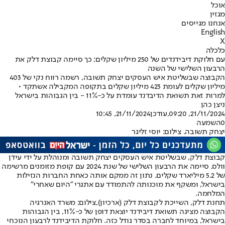
אוכל
מגזין
אנחנו מגייסים
English
X
כלכלה
עם חלוקת דיבידנדים של 250 מיליון שקלים: כך סיימה קבוצת דלק את
הרבעון השלישי של השנה
הקבוצה שבשליטת איש העסקים יצחק תשובה, רשמה רווח נקי של 403
מיליון שקלים לעומת 423 מיליון שקלים בתקופה המקבילה אשתקד •
למרות זאת תשואת הדיבדנד עומדת על כ-11% - בין הגבוהות בישראל
ניצן כהן
21/11/2024, 09:20
,עודכן
21/11/2024, 10:45
0
השמעה
יצחק תשובה. צילום: יוסי זליגר
קבוצת דלק, שבשליטת איש העסקים יצחק תשובה ומנוהלת על ידי עידן
וולס, סיימה את הרבעון השלישי של שנת 2024 עם קופת מזומנים מרשימה
של 5.2 מיליארד שקלים. נתון זה ממקם אותה כאחת החברות הנזילות
בישראל, ומשקף את מוכנותה להתמודד עם אתגרי "היום שאחרי"
המלחמה.
תחנת דלק, השייכת לקבוצת דלק (ארכיון),צילום: משרד האנרגיה
הקבוצה מציגה תשואת דיבידנד יוצאת דופן של כ-11%, בין הגבוהות
בישראל, במיוחד לחברה בסדר גודל כזה. חלוקת הדיבידנד לרבעון הנוכחי