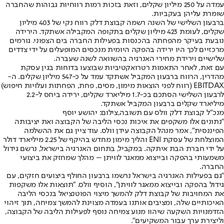
עמדה על 250 מיליון שקלים, וזאת בזכות רמות רווחיות גבוהות שהחברה
שומרת עליהן בעקביות.
ברבעון השלישי של השנה רשמה קבוצת דלק רווח נקי של 403 מיליון
שקלים, לעומת 423 מיליון שקלים בתקופה המקבילה אשתקד. הירידה
נובעת בעיקר מהפחתה בהכנסות בפעילות החברה בים הצפוני. גורמים
מרכזיים לכך היו ירידה בהפקה היומית מנכסים המופעלים על ידי צדדים
שלישיים וירידת מחירי האנרגיה בהשוואה לשנה שעברה.
עם זאת, לאחר התאמות רטרואקטיביות שבוצעו בדוחות בגין עסקת
מהדרין, הרווח ברבעון המקביל אשתקד עמד על כ-547 מיליון שקלים. ה-
EBITDAX (רווח לפני הוצאות מימון, מסים, פחת, הפחתות ועלויות חיפוש)
לרבעון השלישי הסתכם בכ-1.7 מיליארד שקלים, ירידה ביחס ל-2.2
מיליארד שקלים ברבעון המקביל אשתקד.
מנכ"ל קבוצת דלק וולס עם תשובה,צילום: יהושע יוסף
"נתונים אלו משקפים את איכות נכסי הליבה של הקבוצה ואת יציבותה
הפיננסית", אמר מנהל הקבוצה עידן וולס. עוד ציין גם את ההשלמה
המוצלחת של עסקת ENI והליך מימון מחדש בהיקף של 2.25 מיליארד דולר
על ידי חברת הבת איתקה. במקביל, בתחום האנרגיה בישראל, נרשם גידול
משמעותי בהפקה ובייצוא ממאגר לוויתן – מהלך שמחזק את ביצועי
החברה.
"גם בפעילות האנרגיה בישראל נרשמו ברבעון החולף ביצועים חזקים, עם
גידול בהפקה ובייצוא ממאגר לוויתן", הוסיף וולס. "תוצאות אלו משקפות
את המחויבות של קבוצת דלק להמשך מיצוי הפוטנציאל בנכסי הליבה
האיכותיים שלה, ומציבים אותנו בעמדה מצוינת להמשך צמיחה, תוך זיהוי
הזדמנויות השקעה שיהוו מנוע צמיחה נוסף לפעילות הליבה של הקבוצה,
וליצירת ערך עבור המשקיעים".