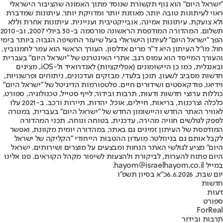
"ישראל היום" הוא גוף תקשורת שנוסד מתוך האמונה שהציבור הישראלי
ראוי לעיתונות טובה יותר, מאוזנת יותר ומדויקת יותר. עיתונות שמדברת
ולא צועקת. עיתונות אמינה, אובייקטיבית ועניינית. עיתונות אחרת וללא
תשלום. המהדורה המודפסת הראשונה פורסמה ב-30 ביולי 2007, וב-2010
הפך "ישראל היום" לעיתון הישראלי בעל שיעור החשיפה הגבוה ביותר בימי
חול. מו"ל העיתון היא ד"ר מרים אדלסון. העורך הראשי הוא עמר לחמנוביץ,
והעורך המייסד הוא עמוס רגב. אתרי האינטרנט של "ישראל היום" בעברית
ובאנגלית, כמו כן היישומונים (אפליקציות) לאנדרואיד ול-iOS, מציגים
חדשות מסביב לשעון, תוכן בלעדי, מבזקים ועדכונים, ניתוחים ופרשנויות,
וידיאו, פודקאסטים ושידורים חיים. פלטפורמות הדיגיטל של "ישראל היום"
כוללות ערוצי חדשות ודעות, תרבות ובידור, לייף סטייל, טכנולוגיה, ספורט,
כלכלה וצרכנות, בריאות, חיילים, אוכל, יהדות, תיירות ורכב. ב-2021 עלו
לאוויר האתר החדש והיישומון החדש של "ישראל היום" בעברית, במטרה
לספק לגולשים חוויה מהירה, עדכנית, בטוחה ונוחה. תכני המהדורה
המודפסת של העיתון זמינים גם באתר, במהדורה יומית מקוונת, ואפשר
לקבל אותם גם בניוזלטר. מועדון ההטבות הייחודי "הקליקה של ישראל
היום" מציע לגולשי האתר הנחות ומבצעים על מוצרים ושירותים. ישראל
היום פתוח להערות, לביקורת ולהצעות לשיפור מקהל הקוראים. פנו אלינו
במייל hayom@israelhayom.co.il.
יום שבת, 6.6.2026
כ"א בסיון תשפ"ו
חדשות
דעות
ספורט
ForReal
תרבות ובידור