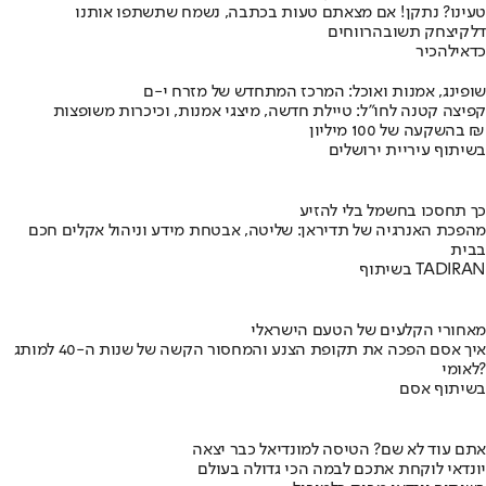
טעינו? נתקן! אם מצאתם טעות בכתבה, נשמח שתשתפו אותנו
דלק
יצחק תשובה
רווחים
כדאי
להכיר
שופינג, אמנות ואוכל: המרכז המתחדש של מזרח י-ם
קפיצה קטנה לחו"ל: טיילת חדשה, מיצגי אמנות, וכיכרות משופצות
בהשקעה של 100 מיליון ₪
בשיתוף עיריית ירושלים
כך תחסכו בחשמל בלי להזיע
מהפכת האנרגיה של תדיראן: שליטה, אבטחת מידע וניהול אקלים חכם
בבית
בשיתוף TADIRAN
מאחורי הקלעים של הטעם הישראלי
איך אסם הפכה את תקופת הצנע והמחסור הקשה של שנות ה-40 למותג
לאומי?
בשיתוף אסם
אתם עוד לא שם? הטיסה למונדיאל כבר יצאה
יונדאי לוקחת אתכם לבמה הכי גדולה בעולם