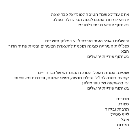
אתם עוד לא שם? הטיסה למונדיאל כבר יצאה
יונדאי לוקחת אתכם לבמה הכי גדולה בעולם
בשיתוף יונדאי מבית כלמוביל
ירושלים 2040: העיר נערכת ל- 1.5 מליון תושבים
מנכ"לית העירייה מציגה תוכנית להשארת הצעירים ובניית עתיד הדור
הבא
בשיתוף עיריית ירושלים
שופינג, אמנות ואוכל: המרכז המתחדש של מזרח י-ם
קפיצה קטנה לחו"ל: טיילת חדשה, מיצגי אמנות, וכיכרות משופצות
בהשקעה של 100 מיליון ₪
בשיתוף עיריית ירושלים
מדורים
ספורט
תרבות ובידור
לייף סטייל
אוכל
תיירות