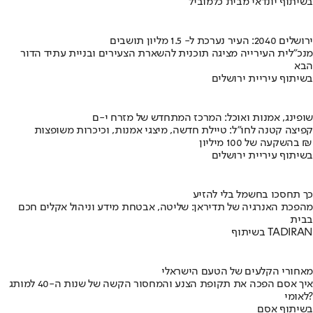
בשיתוף יונדאי מבית כלמוביל
ירושלים 2040: העיר נערכת ל- 1.5 מליון תושבים
מנכ"לית העירייה מציגה תוכנית להשארת הצעירים ובניית עתיד הדור
הבא
בשיתוף עיריית ירושלים
שופינג, אמנות ואוכל: המרכז המתחדש של מזרח י-ם
קפיצה קטנה לחו"ל: טיילת חדשה, מיצגי אמנות, וכיכרות משופצות
בהשקעה של 100 מיליון ₪
בשיתוף עיריית ירושלים
כך תחסכו בחשמל בלי להזיע
מהפכת האנרגיה של תדיראן: שליטה, אבטחת מידע וניהול אקלים חכם
בבית
בשיתוף TADIRAN
מאחורי הקלעים של הטעם הישראלי
איך אסם הפכה את תקופת הצנע והמחסור הקשה של שנות ה-40 למותג
לאומי?
בשיתוף אסם